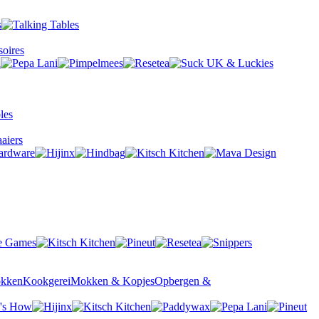
oires
aiers
okken
Kookgerei
Mokken & Kopjes
Opbergen &