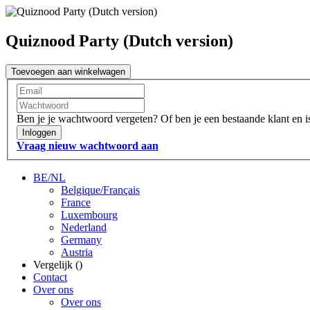
Quiznood Party (Dutch version)
Toevoegen aan winkelwagen
Ben je je wachtwoord vergeten?
Of ben je een bestaande klant en 
Inloggen
Vraag nieuw wachtwoord aan
BE/NL
Belgique/Français
France
Luxembourg
Nederland
Germany
Austria
Vergelijk (
)
Contact
Over ons
Over ons