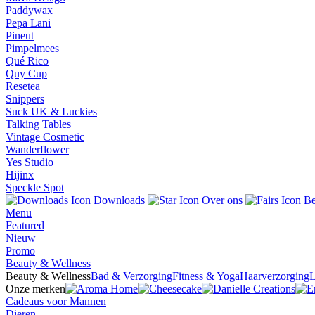
Paddywax
Pepa Lani
Pineut
Pimpelmees
Qué Rico
Quy Cup
Resetea
Snippers
Suck UK & Luckies
Talking Tables
Vintage Cosmetic
Wanderflower
Yes Studio
Hijinx
Speckle Spot
Downloads
Over ons
Be
Menu
Featured
Nieuw
Promo
Beauty & Wellness
Beauty & Wellness
Bad & Verzorging
Fitness & Yoga
Haarverzorging
L
Onze merken
Cadeaus voor Mannen
Dieren