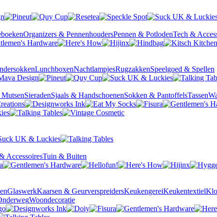
ieboeken
Organizers & Pennenhouders
Pennen & Potloden
Tech & Access
ndersokken
Lunchboxen
Nachtlampjes
Rugzakken
Speelgoed & Spellen
& Mutsen
Sieraden
Sjaals & Handschoenen
Sokken & Pantoffels
Tassen
Wa
& Accessoires
Tuin & Buiten
sen
Glaswerk
Kaarsen & Geurverspreiders
Keukengerei
Keukentextiel
Kl
Onderweg
Woondecoratie