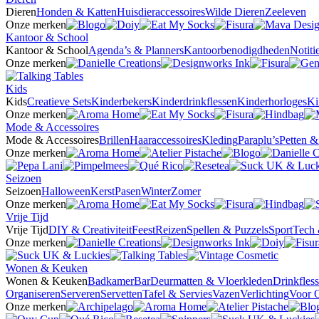
Dieren
Honden & Katten
Huisdieraccessoires
Wilde Dieren
Zeeleven
Onze merken
Kantoor & School
Kantoor & School
Agenda’s & Planners
Kantoorbenodigdheden
Notit
Onze merken
Kids
Kids
Creatieve Sets
Kinderbekers
Kinderdrinkflessen
Kinderhorloges
Ki
Onze merken
Mode & Accessoires
Mode & Accessoires
Brillen
Haaraccessoires
Kleding
Paraplu’s
Petten 
Onze merken
Seizoen
Seizoen
Halloween
Kerst
Pasen
Winter
Zomer
Onze merken
Vrije Tijd
Vrije Tijd
DIY & Creativiteit
Feest
Reizen
Spellen & Puzzels
Sport
Tech 
Onze merken
Wonen & Keuken
Wonen & Keuken
Badkamer
Bar
Deurmatten & Vloerkleden
Drinkfles
Organiseren
Serveren
Servetten
Tafel & Servies
Vazen
Verlichting
Voor 
Onze merken