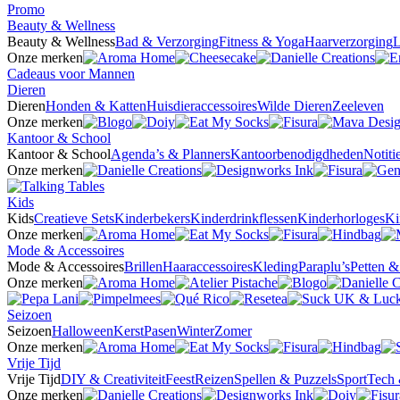
Promo
Beauty & Wellness
Beauty & Wellness
Bad & Verzorging
Fitness & Yoga
Haarverzorging
L
Onze merken
Cadeaus voor Mannen
Dieren
Dieren
Honden & Katten
Huisdieraccessoires
Wilde Dieren
Zeeleven
Onze merken
Kantoor & School
Kantoor & School
Agenda’s & Planners
Kantoorbenodigdheden
Notit
Onze merken
Kids
Kids
Creatieve Sets
Kinderbekers
Kinderdrinkflessen
Kinderhorloges
Ki
Onze merken
Mode & Accessoires
Mode & Accessoires
Brillen
Haaraccessoires
Kleding
Paraplu’s
Petten 
Onze merken
Seizoen
Seizoen
Halloween
Kerst
Pasen
Winter
Zomer
Onze merken
Vrije Tijd
Vrije Tijd
DIY & Creativiteit
Feest
Reizen
Spellen & Puzzels
Sport
Tech 
Onze merken