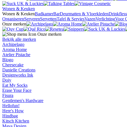
Wonen & Keuken
Wonen & Keuken
Badkamer
Bar
Deurmatten & Vloerkleden
Drinkfles
Organiseren
Serveren
Servetten
Tafel & Servies
Vazen
Verlichting
Voor 
Onze merken
Onze merken
Bekijk alle merken
Archipelago
Aroma Home
Atelier Pistache
Blogo
Cheesecake
Danielle Creations
Designworks Ink
Doiy
Eat My Socks
Erase Your Face
Fisura
Gentlemen's Hardware
Hellofun!
Here's How
Hindbag
Kitsch Kitchen
Mava Design