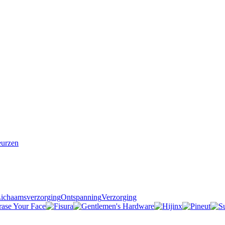
urzen
ichaamsverzorging
Ontspanning
Verzorging