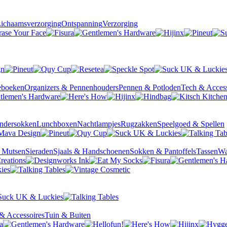
ichaamsverzorging
Ontspanning
Verzorging
ieboeken
Organizers & Pennenhouders
Pennen & Potloden
Tech & Access
ndersokken
Lunchboxen
Nachtlampjes
Rugzakken
Speelgoed & Spellen
& Mutsen
Sieraden
Sjaals & Handschoenen
Sokken & Pantoffels
Tassen
Wa
& Accessoires
Tuin & Buiten