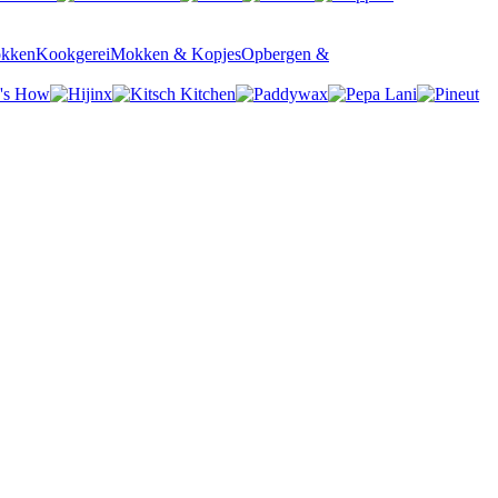
okken
Kookgerei
Mokken & Kopjes
Opbergen &