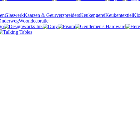
sen
Glaswerk
Kaarsen & Geurverspreiders
Keukengerei
Keukentextiel
Kl
Onderweg
Woondecoratie