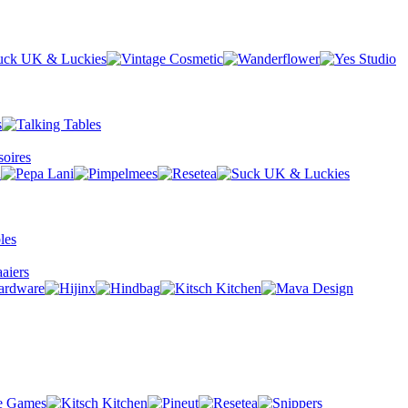
oires
aiers