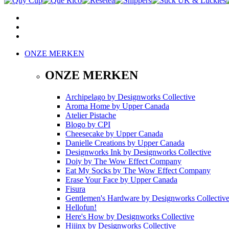
ONZE MERKEN
ONZE MERKEN
Archipelago
by
Designworks Collective
Aroma Home
by
Upper Canada
Atelier Pistache
Blogo
by
CPI
Cheesecake
by
Upper Canada
Danielle Creations
by
Upper Canada
Designworks Ink
by
Designworks Collective
Doiy
by
The Wow Effect Company
Eat My Socks
by
The Wow Effect Company
Erase Your Face
by
Upper Canada
Fisura
Gentlemen's Hardware
by
Designworks Collectiv
Hellofun!
Here's How
by
Designworks Collective
Hijinx
by
Designworks Collective