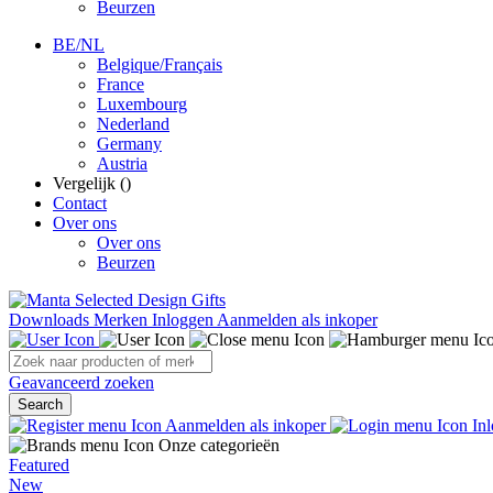
Beurzen
BE/NL
Belgique/Français
France
Luxembourg
Nederland
Germany
Austria
Vergelijk (
)
Contact
Over ons
Over ons
Beurzen
Downloads
Merken
Inloggen
Aanmelden als inkoper
Geavanceerd zoeken
Search
Aanmelden als inkoper
Inl
Onze categorieën
Featured
New