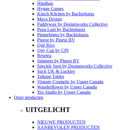
Hindbag
Hygge Games
Kitsch Kitchen
by
Backtobasix
Mava Design
Paddywax
by
Designworks Collective
Pepa Lani
by
Backtobasix
Pimpelmees
by
Backtobasix
Pineut
by
Pineut BV
Qué Rico
Quy Cup
by
CPI
Resetea
Snippers
by
Pineut BV
Speckle Spot
by
Designworks Collective
Suck UK & Luckies
Talking Tables
Vintage Cosmetic
by
Upper Canada
Wanderflower
by
Upper Canada
Yes Studio
by
Upper Canada
Onze producten
UITGELICHT
NIEUWE PRODUCTEN
AANBEVOLEN PRODUCTEN