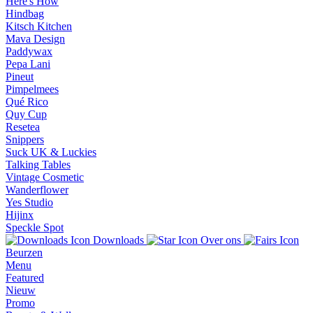
Here's How
Hindbag
Kitsch Kitchen
Mava Design
Paddywax
Pepa Lani
Pineut
Pimpelmees
Qué Rico
Quy Cup
Resetea
Snippers
Suck UK & Luckies
Talking Tables
Vintage Cosmetic
Wanderflower
Yes Studio
Hijinx
Speckle Spot
Downloads
Over ons
Beurzen
Menu
Featured
Nieuw
Promo