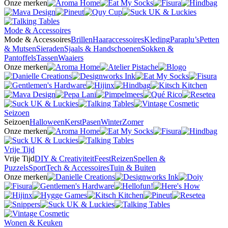
Onze merken
Mode & Accessoires
Mode & Accessoires
Brillen
Haaraccessoires
Kleding
Paraplu’s
Petten
& Mutsen
Sieraden
Sjaals & Handschoenen
Sokken &
Pantoffels
Tassen
Waaiers
Onze merken
Seizoen
Seizoen
Halloween
Kerst
Pasen
Winter
Zomer
Onze merken
Vrije Tijd
Vrije Tijd
DIY & Creativiteit
Feest
Reizen
Spellen &
Puzzels
Sport
Tech & Accessoires
Tuin & Buiten
Onze merken
Wonen & Keuken