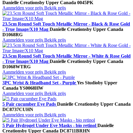
Danielle Creations
by Upper Canada
0045PK
Aanmelden voor prijs
Bekijk prijs
23.5cm Round Soft Touch Metallic Mirror - Black & Rose Gold
- True Image/X10 Mag
Danielle Creations
by Upper Canada
D1068RG
Aanmelden voor prijs
Bekijk prijs
23.5cm Round Soft Touch Metallic Mirror - White & Rose Gold
- True Image/X10 Mag
Danielle Creations
by Upper Canada
D1068WTRG
Aanmelden voor prijs
Bekijk prijs
3PC Wrist & Headband Set - Purple
Yes Studio
by Upper
Canada
YS0068HW
Aanmelden voor prijs
Bekijk prijs
5 Pair cucumber Eye Pads
Danielle Creations
by Upper Canada
DC8737CUHN
Aanmelden voor prijs
Bekijk prijs
5 Pair Hydrogel Under Eye Masks - bio retinol
Danielle
Creations
by Upper Canada
DC8711BRHN