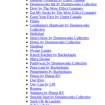
Designworks Ink
by
Designworks Collective
Doiy
by
The Wow Effect Company
Eat My Socks
by
The Wow Effect Company
Erase Your Face
by
Upper Canada
Fisura
Gentlemen's Hardware
by
Designworks
Collective
Hellofun!
Here's How
by
Designworks Collective
Hijinx
by
Designworks Collective
Hindbag
Hygge Games
Kitsch Kitchen
by
Backtobasix
Mava Design
Paddywax
by
Designworks Collective
Pepa Lani
by
Backtobasix
Pimpelmees
by
Backtobasix
Pineut
by
Pineut BV
Qué Rico
Quy Cup
by
CPI
Resetea
Snippers
by
Pineut BV
Speckle Spot
by
Designworks Collective
Suck UK & Luckies