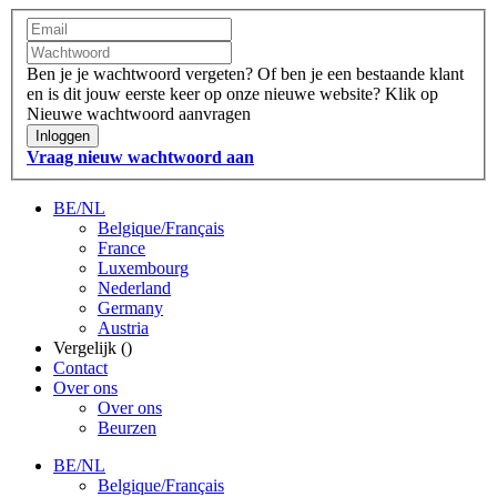
Ben je je wachtwoord vergeten?
Of ben je een bestaande klant
en is dit jouw eerste keer op onze nieuwe website?
Klik op
Nieuwe wachtwoord aanvragen
Inloggen
Vraag nieuw wachtwoord aan
BE/NL
Belgique/Français
France
Luxembourg
Nederland
Germany
Austria
Vergelijk (
)
Contact
Over ons
Over ons
Beurzen
BE/NL
Belgique/Français