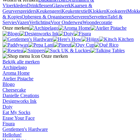
Vloerkleden
Drinkflessen
Glaswerk
Kaarsen &
Geurverspreiders
Keukengerei
Keukentextiel
Klokken
Kookgerei
Mokk
& Kopjes
Opbergen & Organiseren
Serveren
Servetten
Tafel &
Servies
Vazen
Verlichting
Voor Onderweg
Woondecoratie
Onze merken
Onze merken
Bekijk alle merken
Archipelago
Aroma Home
Atelier Pistache
Blogo
Cheesecake
Danielle Creations
Designworks Ink
Doiy
Eat My Socks
Erase Your Face
Fisura
Gentlemen's Hardware
Hellofun!