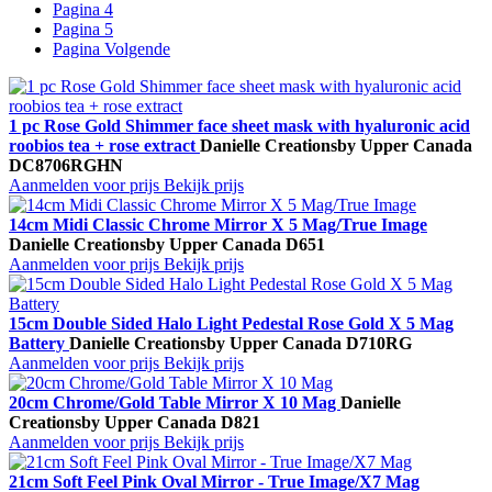
Pagina
4
Pagina
5
Pagina
Volgende
1 pc Rose Gold Shimmer face sheet mask with hyaluronic acid
roobios tea + rose extract
Danielle Creations
by Upper Canada
DC8706RGHN
Aanmelden voor prijs
Bekijk prijs
14cm Midi Classic Chrome Mirror X 5 Mag/True Image
Danielle Creations
by Upper Canada
D651
Aanmelden voor prijs
Bekijk prijs
15cm Double Sided Halo Light Pedestal Rose Gold X 5 Mag
Battery
Danielle Creations
by Upper Canada
D710RG
Aanmelden voor prijs
Bekijk prijs
20cm Chrome/Gold Table Mirror X 10 Mag
Danielle
Creations
by Upper Canada
D821
Aanmelden voor prijs
Bekijk prijs
21cm Soft Feel Pink Oval Mirror - True Image/X7 Mag