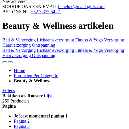
Nav activeren
SCHRIJF ONS EEN EMAIL
benelux@mantagifts.com
BEL ONS NU
+32 3 375 54 21
Beauty & Wellness artikelen
Bad & Verzorging
Lichaamsverzorging
Fitness & Yoga
Verzorging
Haarverzorging
Ontspanning
Bad & Verzorging
Lichaamsverzorging
Fitness & Yoga
Verzorging
Haarverzorging
Ontspanning
Home
Producten Per Categorie
Beauty & Wellness
Filters
Bekijken als
Rooster
Lijst
259 Producten
Pagina
Je leest momenteel pagina
1
Pagina
2
Pagina
3