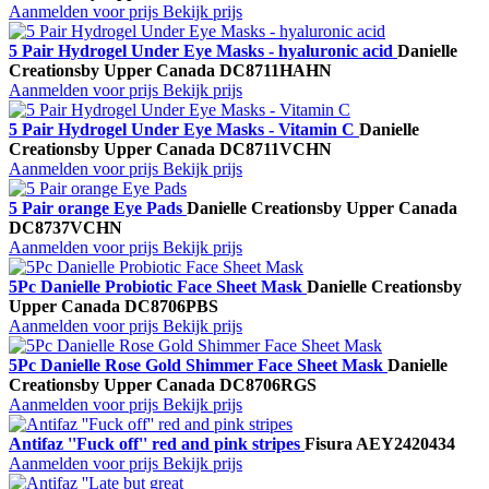
Aanmelden voor prijs
Bekijk prijs
5 Pair Hydrogel Under Eye Masks - hyaluronic acid
Danielle
Creations
by Upper Canada
DC8711HAHN
Aanmelden voor prijs
Bekijk prijs
5 Pair Hydrogel Under Eye Masks - Vitamin C
Danielle
Creations
by Upper Canada
DC8711VCHN
Aanmelden voor prijs
Bekijk prijs
5 Pair orange Eye Pads
Danielle Creations
by Upper Canada
DC8737VCHN
Aanmelden voor prijs
Bekijk prijs
5Pc Danielle Probiotic Face Sheet Mask
Danielle Creations
by
Upper Canada
DC8706PBS
Aanmelden voor prijs
Bekijk prijs
5Pc Danielle Rose Gold Shimmer Face Sheet Mask
Danielle
Creations
by Upper Canada
DC8706RGS
Aanmelden voor prijs
Bekijk prijs
Antifaz ''Fuck off'' red and pink stripes
Fisura
AEY2420434
Aanmelden voor prijs
Bekijk prijs