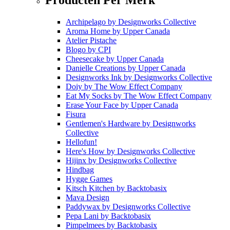
Archipelago
by
Designworks Collective
Aroma Home
by
Upper Canada
Atelier Pistache
Blogo
by
CPI
Cheesecake
by
Upper Canada
Danielle Creations
by
Upper Canada
Designworks Ink
by
Designworks Collective
Doiy
by
The Wow Effect Company
Eat My Socks
by
The Wow Effect Company
Erase Your Face
by
Upper Canada
Fisura
Gentlemen's Hardware
by
Designworks
Collective
Hellofun!
Here's How
by
Designworks Collective
Hijinx
by
Designworks Collective
Hindbag
Hygge Games
Kitsch Kitchen
by
Backtobasix
Mava Design
Paddywax
by
Designworks Collective
Pepa Lani
by
Backtobasix
Pimpelmees
by
Backtobasix