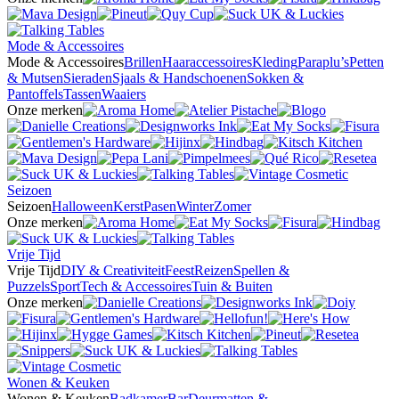
Mode & Accessoires
Mode & Accessoires
Brillen
Haaraccessoires
Kleding
Paraplu’s
Petten
& Mutsen
Sieraden
Sjaals & Handschoenen
Sokken &
Pantoffels
Tassen
Waaiers
Onze merken
Seizoen
Seizoen
Halloween
Kerst
Pasen
Winter
Zomer
Onze merken
Vrije Tijd
Vrije Tijd
DIY & Creativiteit
Feest
Reizen
Spellen &
Puzzels
Sport
Tech & Accessoires
Tuin & Buiten
Onze merken
Wonen & Keuken
Wonen & Keuken
Badkamer
Bar
Deurmatten &