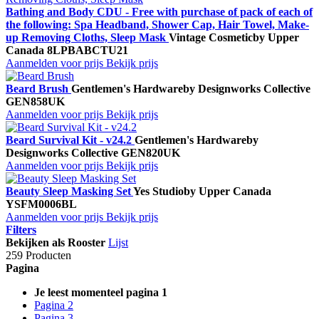
Bathing and Body CDU - Free with purchase of pack of each of
the following: Spa Headband, Shower Cap, Hair Towel, Make-
up Removing Cloths, Sleep Mask
Vintage Cosmetic
by Upper
Canada
8LPBABCTU21
Aanmelden voor prijs
Bekijk prijs
Beard Brush
Gentlemen's Hardware
by Designworks Collective
GEN858UK
Aanmelden voor prijs
Bekijk prijs
Beard Survival Kit - v24.2
Gentlemen's Hardware
by
Designworks Collective
GEN820UK
Aanmelden voor prijs
Bekijk prijs
Beauty Sleep Masking Set
Yes Studio
by Upper Canada
YSFM0006BL
Aanmelden voor prijs
Bekijk prijs
Filters
Bekijken als
Rooster
Lijst
259 Producten
Pagina
Je leest momenteel pagina
1
Pagina
2
Pagina
3