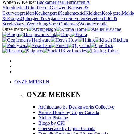
Wonen & Keuken
Badkamer
Bar
Deurmatten &
Vloerkleden
Drinkflessen
Glaswerk
Kaarsen &
Geurverspreiders
Keukengerei
Keukentextiel
Klokken
Kookgerei
Mokk
& Kopjes
Opbergen & Organiseren
Serveren
Servetten
Tafel &
Servies
Vazen
Verlichting
Voor Onderweg
Woondecoratie
Onze merken
ONZE MERKEN
ONZE MERKEN
Archipelago
by
Designworks Collective
Aroma Home
by
Upper Canada
Atelier Pistache
Blogo
by
CPI
Cheesecake
by
Upper Canada
Danielle Creations
by
Upper Canada