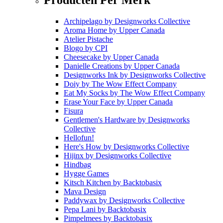
Archipelago
by
Designworks Collective
Aroma Home
by
Upper Canada
Atelier Pistache
Blogo
by
CPI
Cheesecake
by
Upper Canada
Danielle Creations
by
Upper Canada
Designworks Ink
by
Designworks Collective
Doiy
by
The Wow Effect Company
Eat My Socks
by
The Wow Effect Company
Erase Your Face
by
Upper Canada
Fisura
Gentlemen's Hardware
by
Designworks
Collective
Hellofun!
Here's How
by
Designworks Collective
Hijinx
by
Designworks Collective
Hindbag
Hygge Games
Kitsch Kitchen
by
Backtobasix
Mava Design
Paddywax
by
Designworks Collective
Pepa Lani
by
Backtobasix
Pimpelmees
by
Backtobasix