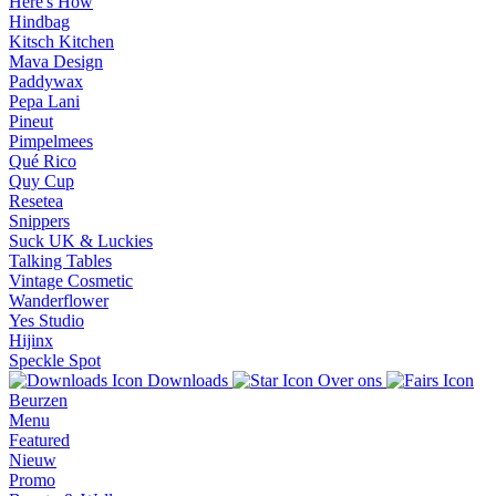
Here's How
Hindbag
Kitsch Kitchen
Mava Design
Paddywax
Pepa Lani
Pineut
Pimpelmees
Qué Rico
Quy Cup
Resetea
Snippers
Suck UK & Luckies
Talking Tables
Vintage Cosmetic
Wanderflower
Yes Studio
Hijinx
Speckle Spot
Downloads
Over ons
Beurzen
Menu
Featured
Nieuw
Promo