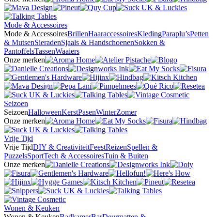
Mode & Accessoires
Mode & Accessoires
Brillen
Haaraccessoires
Kleding
Paraplu’s
Petten
& Mutsen
Sieraden
Sjaals & Handschoenen
Sokken &
Pantoffels
Tassen
Waaiers
Onze merken
Seizoen
Seizoen
Halloween
Kerst
Pasen
Winter
Zomer
Onze merken
Vrije Tijd
Vrije Tijd
DIY & Creativiteit
Feest
Reizen
Spellen &
Puzzels
Sport
Tech & Accessoires
Tuin & Buiten
Onze merken
Wonen & Keuken
Wonen & Keuken
Badkamer
Bar
Deurmatten &