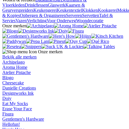
Vloerkleden
Drinkflessen
Glaswerk
Kaarsen &
Geurverspreiders
Keukengerei
Keukentextiel
Klokken
Kookgerei
Mokk
& Kopjes
Opbergen & Organiseren
Serveren
Servetten
Tafel &
Servies
Vazen
Verlichting
Voor Onderweg
Woondecoratie
Onze merken
Onze merken
Bekijk alle merken
Archipelago
Aroma Home
Atelier Pistache
Blogo
Cheesecake
Danielle Creations
Designworks Ink
Doiy
Eat My Socks
Erase Your Face
Fisura
Gentlemen's Hardware
Hellofun!