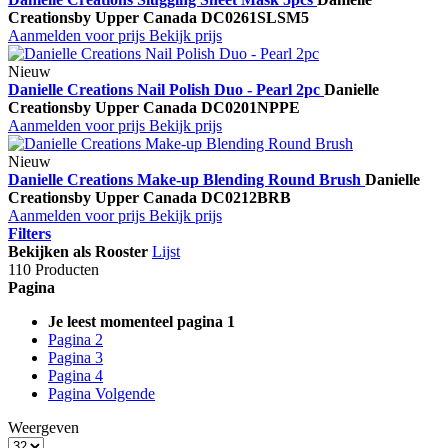
Creations
by Upper Canada
DC0261SLSM5
Aanmelden voor prijs
Bekijk prijs
Nieuw
Danielle Creations Nail Polish Duo - Pearl 2pc
Danielle
Creations
by Upper Canada
DC0201NPPE
Aanmelden voor prijs
Bekijk prijs
Nieuw
Danielle Creations Make-up Blending Round Brush
Danielle
Creations
by Upper Canada
DC0212BRB
Aanmelden voor prijs
Bekijk prijs
Filters
Bekijken als
Rooster
Lijst
110 Producten
Pagina
Je leest momenteel pagina
1
Pagina
2
Pagina
3
Pagina
4
Pagina
Volgende
Weergeven