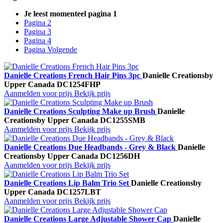
Je leest momenteel pagina
1
Pagina
2
Pagina
3
Pagina
4
Pagina
Volgende
Danielle Creations French Hair Pins 3pc
Danielle Creations
by
Upper Canada
DC1254FHP
Aanmelden voor prijs
Bekijk prijs
Danielle Creations Sculpting Make up Brush
Danielle
Creations
by Upper Canada
DC1255SMB
Aanmelden voor prijs
Bekijk prijs
Danielle Creations Due Headbands - Grey & Black
Danielle
Creations
by Upper Canada
DC1256DH
Aanmelden voor prijs
Bekijk prijs
Danielle Creations Lip Balm Trio Set
Danielle Creations
by
Upper Canada
DC1257LBT
Aanmelden voor prijs
Bekijk prijs
Danielle Creations Large Adjustable Shower Cap
Danielle