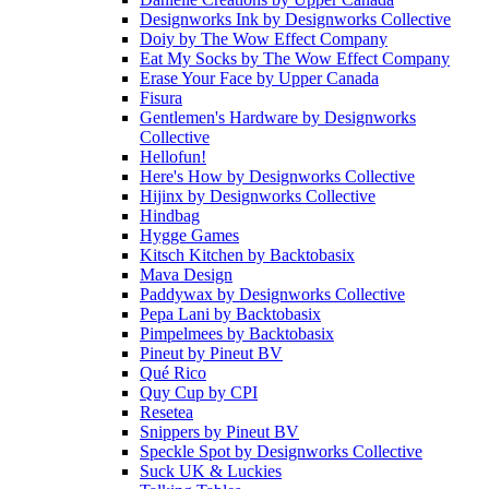
Designworks Ink
by
Designworks Collective
Doiy
by
The Wow Effect Company
Eat My Socks
by
The Wow Effect Company
Erase Your Face
by
Upper Canada
Fisura
Gentlemen's Hardware
by
Designworks
Collective
Hellofun!
Here's How
by
Designworks Collective
Hijinx
by
Designworks Collective
Hindbag
Hygge Games
Kitsch Kitchen
by
Backtobasix
Mava Design
Paddywax
by
Designworks Collective
Pepa Lani
by
Backtobasix
Pimpelmees
by
Backtobasix
Pineut
by
Pineut BV
Qué Rico
Quy Cup
by
CPI
Resetea
Snippers
by
Pineut BV
Speckle Spot
by
Designworks Collective
Suck UK & Luckies