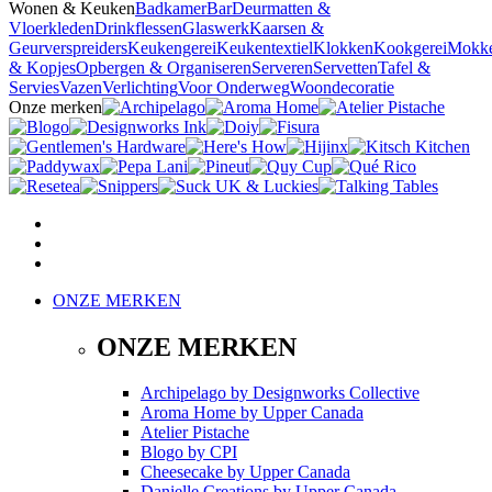
Wonen & Keuken
Badkamer
Bar
Deurmatten &
Vloerkleden
Drinkflessen
Glaswerk
Kaarsen &
Geurverspreiders
Keukengerei
Keukentextiel
Klokken
Kookgerei
Mokk
& Kopjes
Opbergen & Organiseren
Serveren
Servetten
Tafel &
Servies
Vazen
Verlichting
Voor Onderweg
Woondecoratie
Onze merken
ONZE MERKEN
ONZE MERKEN
Archipelago
by
Designworks Collective
Aroma Home
by
Upper Canada
Atelier Pistache
Blogo
by
CPI
Cheesecake
by
Upper Canada
Danielle Creations
by
Upper Canada