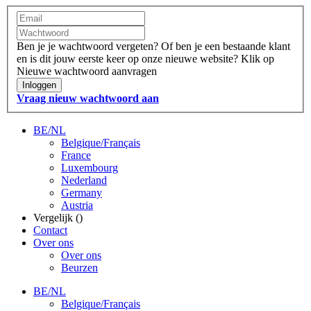
Ben je je wachtwoord vergeten?
Of ben je een bestaande klant
en is dit jouw eerste keer op onze nieuwe website?
Klik op
Nieuwe wachtwoord aanvragen
Inloggen
Vraag nieuw wachtwoord aan
BE/NL
Belgique/Français
France
Luxembourg
Nederland
Germany
Austria
Vergelijk (
)
Contact
Over ons
Over ons
Beurzen
BE/NL
Belgique/Français