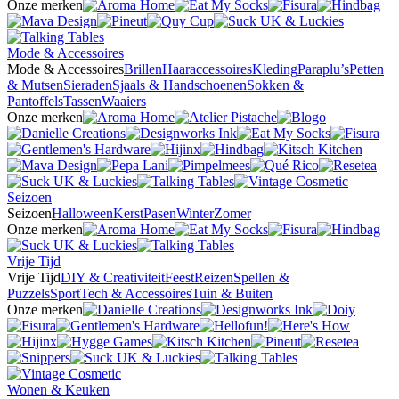
Onze merken
Mode & Accessoires
Mode & Accessoires
Brillen
Haaraccessoires
Kleding
Paraplu’s
Petten
& Mutsen
Sieraden
Sjaals & Handschoenen
Sokken &
Pantoffels
Tassen
Waaiers
Onze merken
Seizoen
Seizoen
Halloween
Kerst
Pasen
Winter
Zomer
Onze merken
Vrije Tijd
Vrije Tijd
DIY & Creativiteit
Feest
Reizen
Spellen &
Puzzels
Sport
Tech & Accessoires
Tuin & Buiten
Onze merken
Wonen & Keuken