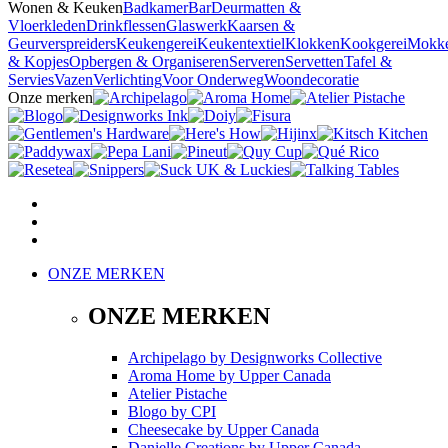
Wonen & Keuken
Badkamer
Bar
Deurmatten &
Vloerkleden
Drinkflessen
Glaswerk
Kaarsen &
Geurverspreiders
Keukengerei
Keukentextiel
Klokken
Kookgerei
Mokk
& Kopjes
Opbergen & Organiseren
Serveren
Servetten
Tafel &
Servies
Vazen
Verlichting
Voor Onderweg
Woondecoratie
Onze merken
ONZE MERKEN
ONZE MERKEN
Archipelago
by
Designworks Collective
Aroma Home
by
Upper Canada
Atelier Pistache
Blogo
by
CPI
Cheesecake
by
Upper Canada
Danielle Creations
by
Upper Canada