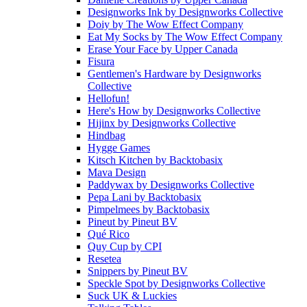
Designworks Ink
by
Designworks Collective
Doiy
by
The Wow Effect Company
Eat My Socks
by
The Wow Effect Company
Erase Your Face
by
Upper Canada
Fisura
Gentlemen's Hardware
by
Designworks
Collective
Hellofun!
Here's How
by
Designworks Collective
Hijinx
by
Designworks Collective
Hindbag
Hygge Games
Kitsch Kitchen
by
Backtobasix
Mava Design
Paddywax
by
Designworks Collective
Pepa Lani
by
Backtobasix
Pimpelmees
by
Backtobasix
Pineut
by
Pineut BV
Qué Rico
Quy Cup
by
CPI
Resetea
Snippers
by
Pineut BV
Speckle Spot
by
Designworks Collective
Suck UK & Luckies