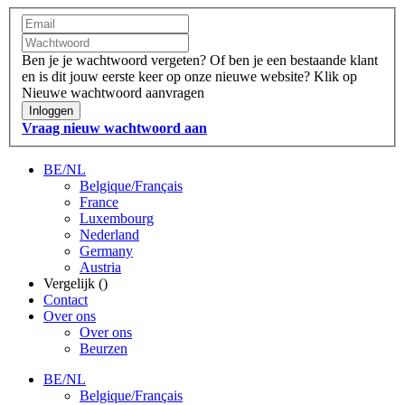
Ben je je wachtwoord vergeten?
Of ben je een bestaande klant
en is dit jouw eerste keer op onze nieuwe website?
Klik op
Nieuwe wachtwoord aanvragen
Inloggen
Vraag nieuw wachtwoord aan
BE/NL
Belgique/Français
France
Luxembourg
Nederland
Germany
Austria
Vergelijk (
)
Contact
Over ons
Over ons
Beurzen
BE/NL
Belgique/Français