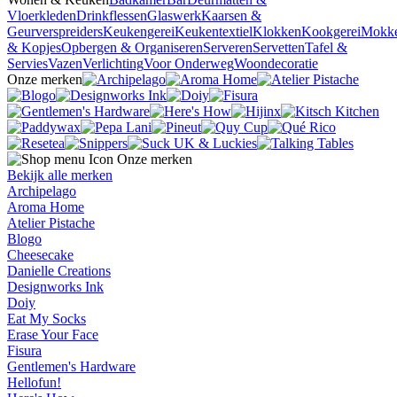
Vloerkleden
Drinkflessen
Glaswerk
Kaarsen &
Geurverspreiders
Keukengerei
Keukentextiel
Klokken
Kookgerei
Mokk
& Kopjes
Opbergen & Organiseren
Serveren
Servetten
Tafel &
Servies
Vazen
Verlichting
Voor Onderweg
Woondecoratie
Onze merken
Onze merken
Bekijk alle merken
Archipelago
Aroma Home
Atelier Pistache
Blogo
Cheesecake
Danielle Creations
Designworks Ink
Doiy
Eat My Socks
Erase Your Face
Fisura
Gentlemen's Hardware
Hellofun!