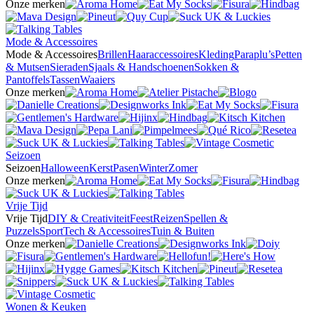
Onze merken
Mode & Accessoires
Mode & Accessoires
Brillen
Haaraccessoires
Kleding
Paraplu’s
Petten
& Mutsen
Sieraden
Sjaals & Handschoenen
Sokken &
Pantoffels
Tassen
Waaiers
Onze merken
Seizoen
Seizoen
Halloween
Kerst
Pasen
Winter
Zomer
Onze merken
Vrije Tijd
Vrije Tijd
DIY & Creativiteit
Feest
Reizen
Spellen &
Puzzels
Sport
Tech & Accessoires
Tuin & Buiten
Onze merken
Wonen & Keuken