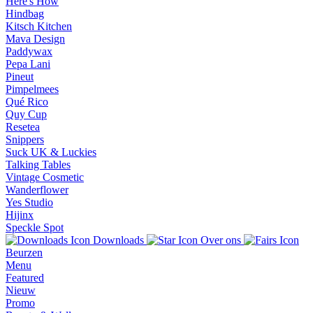
Here's How
Hindbag
Kitsch Kitchen
Mava Design
Paddywax
Pepa Lani
Pineut
Pimpelmees
Qué Rico
Quy Cup
Resetea
Snippers
Suck UK & Luckies
Talking Tables
Vintage Cosmetic
Wanderflower
Yes Studio
Hijinx
Speckle Spot
Downloads
Over ons
Beurzen
Menu
Featured
Nieuw
Promo