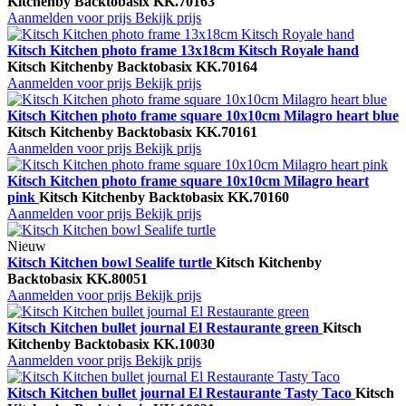
Kitchen
by Backtobasix
KK.70163
Aanmelden voor prijs
Bekijk prijs
Kitsch Kitchen photo frame 13x18cm Kitsch Royale hand
Kitsch Kitchen
by Backtobasix
KK.70164
Aanmelden voor prijs
Bekijk prijs
Kitsch Kitchen photo frame square 10x10cm Milagro heart blue
Kitsch Kitchen
by Backtobasix
KK.70161
Aanmelden voor prijs
Bekijk prijs
Kitsch Kitchen photo frame square 10x10cm Milagro heart
pink
Kitsch Kitchen
by Backtobasix
KK.70160
Aanmelden voor prijs
Bekijk prijs
Nieuw
Kitsch Kitchen bowl Sealife turtle
Kitsch Kitchen
by
Backtobasix
KK.80051
Aanmelden voor prijs
Bekijk prijs
Kitsch Kitchen bullet journal El Restaurante green
Kitsch
Kitchen
by Backtobasix
KK.10030
Aanmelden voor prijs
Bekijk prijs
Kitsch Kitchen bullet journal El Restaurante Tasty Taco
Kitsch