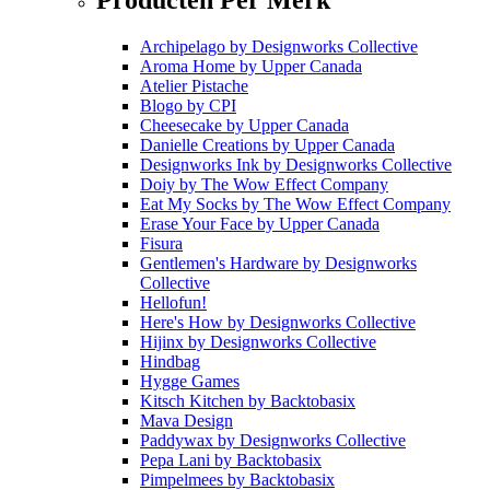
Archipelago
by
Designworks Collective
Aroma Home
by
Upper Canada
Atelier Pistache
Blogo
by
CPI
Cheesecake
by
Upper Canada
Danielle Creations
by
Upper Canada
Designworks Ink
by
Designworks Collective
Doiy
by
The Wow Effect Company
Eat My Socks
by
The Wow Effect Company
Erase Your Face
by
Upper Canada
Fisura
Gentlemen's Hardware
by
Designworks
Collective
Hellofun!
Here's How
by
Designworks Collective
Hijinx
by
Designworks Collective
Hindbag
Hygge Games
Kitsch Kitchen
by
Backtobasix
Mava Design
Paddywax
by
Designworks Collective
Pepa Lani
by
Backtobasix
Pimpelmees
by
Backtobasix