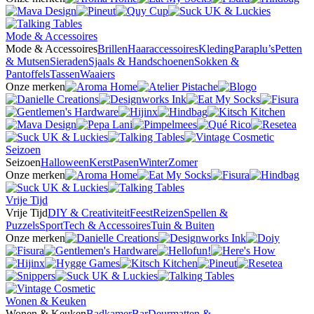
Mode & Accessoires
Mode & Accessoires
Brillen
Haaraccessoires
Kleding
Paraplu’s
Petten
& Mutsen
Sieraden
Sjaals & Handschoenen
Sokken &
Pantoffels
Tassen
Waaiers
Onze merken
Seizoen
Seizoen
Halloween
Kerst
Pasen
Winter
Zomer
Onze merken
Vrije Tijd
Vrije Tijd
DIY & Creativiteit
Feest
Reizen
Spellen &
Puzzels
Sport
Tech & Accessoires
Tuin & Buiten
Onze merken
Wonen & Keuken
Wonen & Keuken
Badkamer
Bar
Deurmatten &