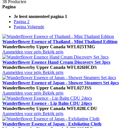
38 Producten
Pagina
Je leest momenteel pagina
1
Pagina
2
Pagina
Volgende
Wanderflower Essence of Thailand - Mini Thailand Edition
Wanderflower
by Upper Canada
WFL025TMG
Aanmelden voor prijs
Bekijk prijs
Wanderflower Essence Hand Cream Discovery Set 3pcs
Wanderflower
by Upper Canada
WFL026HCDS
Aanmelden voor prijs
Bekijk prijs
Wanderflower Essence of Japan - Shower Steamers Set 4pcs
Wanderflower
by Upper Canada
WFL027JSS
Aanmelden voor prijs
Bekijk prijs
Wanderflower Essence - Lip Balm CDU 24pcs
Wanderflower
by Upper Canada
WFL028LCDU
Aanmelden voor prijs
Bekijk prijs
Wanderflower Essence of Japan - Exfoliating Cloth