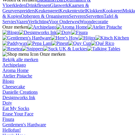
Vloerkleden
Drinkflessen
Glaswerk
Kaarsen &
Geurverspreiders
Keukengerei
Keukentextiel
Klokken
Kookgerei
Mokk
& Kopjes
Opbergen & Organiseren
Serveren
Servetten
Tafel &
Servies
Vazen
Verlichting
Voor Onderweg
Woondecoratie
Onze merken
Onze merken
Bekijk alle merken
Archipelago
Aroma Home
Atelier Pistache
Blogo
Cheesecake
Danielle Creations
Designworks Ink
Doiy
Eat My Socks
Erase Your Face
Fisura
Gentlemen's Hardware
Hellofun!