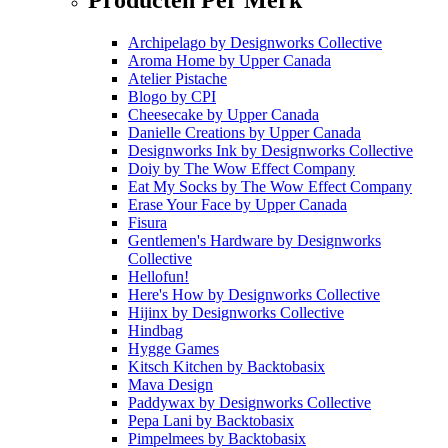
Archipelago
by
Designworks Collective
Aroma Home
by
Upper Canada
Atelier Pistache
Blogo
by
CPI
Cheesecake
by
Upper Canada
Danielle Creations
by
Upper Canada
Designworks Ink
by
Designworks Collective
Doiy
by
The Wow Effect Company
Eat My Socks
by
The Wow Effect Company
Erase Your Face
by
Upper Canada
Fisura
Gentlemen's Hardware
by
Designworks
Collective
Hellofun!
Here's How
by
Designworks Collective
Hijinx
by
Designworks Collective
Hindbag
Hygge Games
Kitsch Kitchen
by
Backtobasix
Mava Design
Paddywax
by
Designworks Collective
Pepa Lani
by
Backtobasix
Pimpelmees
by
Backtobasix