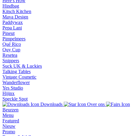
Here's How
Hindbag
Kitsch Kitchen
Mava Design
Paddywax
Pepa Lani
Pineut
Pimpelmees
Qué Rico
Quy Cup
Resetea
Snippers
Suck UK & Luckies
Talking Tables
Vintage Cosmetic
Wanderflower
Yes Studio
Hijinx
Speckle Spot
Downloads
Over ons
Beurzen
Menu
Featured
Nieuw
Promo