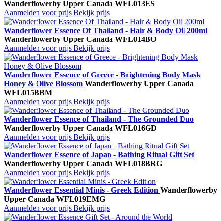
Wanderflower
by Upper Canada
WFL013ES
Aanmelden voor prijs
Bekijk prijs
Wanderflower Essence Of Thailand - Hair & Body Oil 200ml
Wanderflower
by Upper Canada
WFL014BO
Aanmelden voor prijs
Bekijk prijs
Wanderflower Essence of Greece - Brightening Body Mask
Honey & Olive Blossom
Wanderflower
by Upper Canada
WFL015BBM
Aanmelden voor prijs
Bekijk prijs
Wanderflower Essence of Thailand - The Grounded Duo
Wanderflower
by Upper Canada
WFL016GD
Aanmelden voor prijs
Bekijk prijs
Wanderflower Essence of Japan - Bathing Ritual Gift Set
Wanderflower
by Upper Canada
WFL018BRG
Aanmelden voor prijs
Bekijk prijs
Wanderflower Essential Minis - Greek Edition
Wanderflower
by
Upper Canada
WFL019EMG
Aanmelden voor prijs
Bekijk prijs