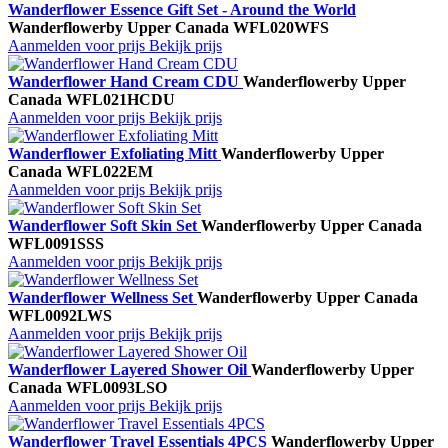
Wanderflower Essence Gift Set - Around the World
Wanderflower
by Upper Canada
WFL020WFS
Aanmelden voor prijs
Bekijk prijs
Wanderflower Hand Cream CDU
Wanderflower
by Upper
Canada
WFL021HCDU
Aanmelden voor prijs
Bekijk prijs
Wanderflower Exfoliating Mitt
Wanderflower
by Upper
Canada
WFL022EM
Aanmelden voor prijs
Bekijk prijs
Wanderflower Soft Skin Set
Wanderflower
by Upper Canada
WFL0091SSS
Aanmelden voor prijs
Bekijk prijs
Wanderflower Wellness Set
Wanderflower
by Upper Canada
WFL0092LWS
Aanmelden voor prijs
Bekijk prijs
Wanderflower Layered Shower Oil
Wanderflower
by Upper
Canada
WFL0093LSO
Aanmelden voor prijs
Bekijk prijs
Wanderflower Travel Essentials 4PCS
Wanderflower
by Upper