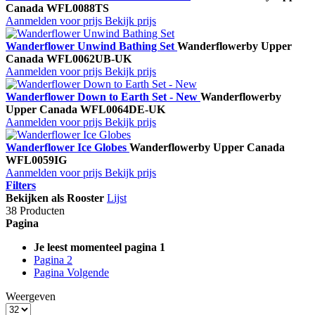
Canada
WFL0088TS
Aanmelden voor prijs
Bekijk prijs
Wanderflower Unwind Bathing Set
Wanderflower
by Upper
Canada
WFL0062UB-UK
Aanmelden voor prijs
Bekijk prijs
Wanderflower Down to Earth Set - New
Wanderflower
by
Upper Canada
WFL0064DE-UK
Aanmelden voor prijs
Bekijk prijs
Wanderflower Ice Globes
Wanderflower
by Upper Canada
WFL0059IG
Aanmelden voor prijs
Bekijk prijs
Filters
Bekijken als
Rooster
Lijst
38 Producten
Pagina
Je leest momenteel pagina
1
Pagina
2
Pagina
Volgende
Weergeven