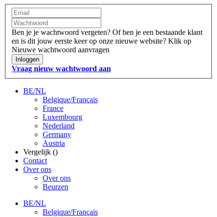
Ben je je wachtwoord vergeten?
Of ben je een bestaande klant
en is dit jouw eerste keer op onze nieuwe website?
Klik op
Nieuwe wachtwoord aanvragen
Inloggen
Vraag nieuw wachtwoord aan
BE/NL
Belgique/Français
France
Luxembourg
Nederland
Germany
Austria
Vergelijk (
)
Contact
Over ons
Over ons
Beurzen
BE/NL
Belgique/Français