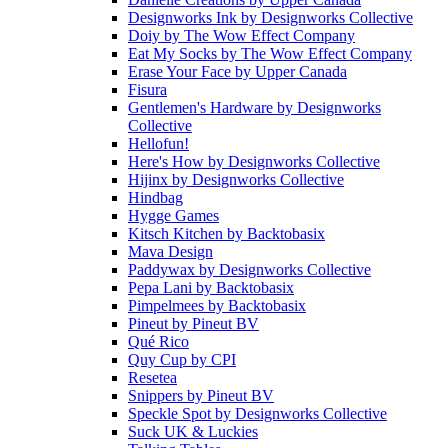
Designworks Ink
by
Designworks Collective
Doiy
by
The Wow Effect Company
Eat My Socks
by
The Wow Effect Company
Erase Your Face
by
Upper Canada
Fisura
Gentlemen's Hardware
by
Designworks
Collective
Hellofun!
Here's How
by
Designworks Collective
Hijinx
by
Designworks Collective
Hindbag
Hygge Games
Kitsch Kitchen
by
Backtobasix
Mava Design
Paddywax
by
Designworks Collective
Pepa Lani
by
Backtobasix
Pimpelmees
by
Backtobasix
Pineut
by
Pineut BV
Qué Rico
Quy Cup
by
CPI
Resetea
Snippers
by
Pineut BV
Speckle Spot
by
Designworks Collective
Suck UK & Luckies