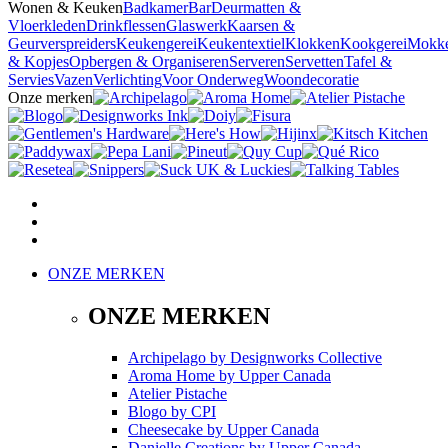
Wonen & Keuken
Badkamer
Bar
Deurmatten &
Vloerkleden
Drinkflessen
Glaswerk
Kaarsen &
Geurverspreiders
Keukengerei
Keukentextiel
Klokken
Kookgerei
Mokk
& Kopjes
Opbergen & Organiseren
Serveren
Servetten
Tafel &
Servies
Vazen
Verlichting
Voor Onderweg
Woondecoratie
Onze merken
ONZE MERKEN
ONZE MERKEN
Archipelago
by
Designworks Collective
Aroma Home
by
Upper Canada
Atelier Pistache
Blogo
by
CPI
Cheesecake
by
Upper Canada
Danielle Creations
by
Upper Canada