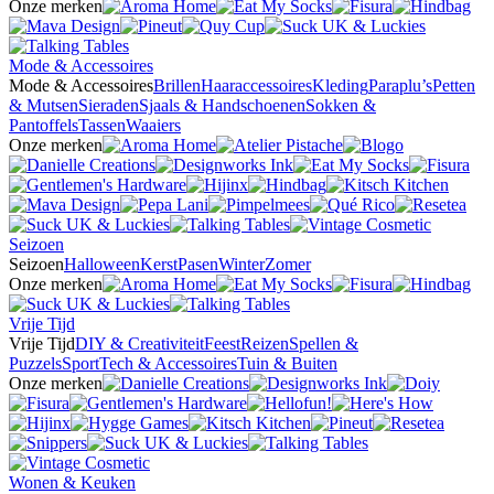
Onze merken
Mode & Accessoires
Mode & Accessoires
Brillen
Haaraccessoires
Kleding
Paraplu’s
Petten
& Mutsen
Sieraden
Sjaals & Handschoenen
Sokken &
Pantoffels
Tassen
Waaiers
Onze merken
Seizoen
Seizoen
Halloween
Kerst
Pasen
Winter
Zomer
Onze merken
Vrije Tijd
Vrije Tijd
DIY & Creativiteit
Feest
Reizen
Spellen &
Puzzels
Sport
Tech & Accessoires
Tuin & Buiten
Onze merken
Wonen & Keuken