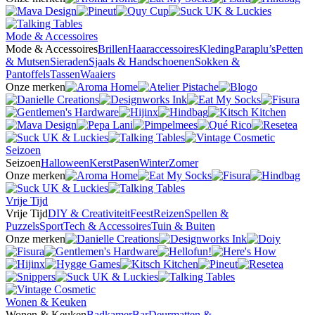
Mode & Accessoires
Mode & Accessoires
Brillen
Haaraccessoires
Kleding
Paraplu’s
Petten
& Mutsen
Sieraden
Sjaals & Handschoenen
Sokken &
Pantoffels
Tassen
Waaiers
Onze merken
Seizoen
Seizoen
Halloween
Kerst
Pasen
Winter
Zomer
Onze merken
Vrije Tijd
Vrije Tijd
DIY & Creativiteit
Feest
Reizen
Spellen &
Puzzels
Sport
Tech & Accessoires
Tuin & Buiten
Onze merken
Wonen & Keuken
Wonen & Keuken
Badkamer
Bar
Deurmatten &