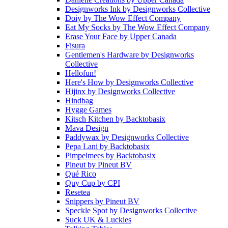
Designworks Ink
by
Designworks Collective
Doiy
by
The Wow Effect Company
Eat My Socks
by
The Wow Effect Company
Erase Your Face
by
Upper Canada
Fisura
Gentlemen's Hardware
by
Designworks
Collective
Hellofun!
Here's How
by
Designworks Collective
Hijinx
by
Designworks Collective
Hindbag
Hygge Games
Kitsch Kitchen
by
Backtobasix
Mava Design
Paddywax
by
Designworks Collective
Pepa Lani
by
Backtobasix
Pimpelmees
by
Backtobasix
Pineut
by
Pineut BV
Qué Rico
Quy Cup
by
CPI
Resetea
Snippers
by
Pineut BV
Speckle Spot
by
Designworks Collective
Suck UK & Luckies