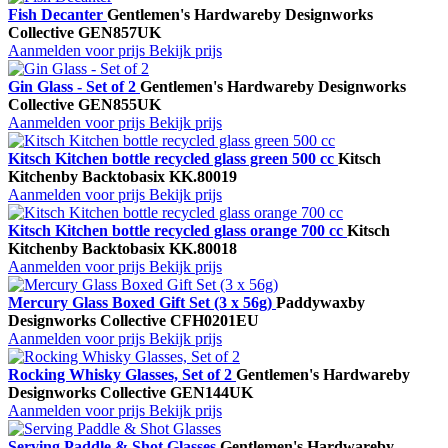
Fish Decanter
Gentlemen's Hardware
by Designworks
Collective
GEN857UK
Aanmelden voor prijs
Bekijk prijs
Gin Glass - Set of 2
Gentlemen's Hardware
by Designworks
Collective
GEN855UK
Aanmelden voor prijs
Bekijk prijs
Kitsch Kitchen bottle recycled glass green 500 cc
Kitsch
Kitchen
by Backtobasix
KK.80019
Aanmelden voor prijs
Bekijk prijs
Kitsch Kitchen bottle recycled glass orange 700 cc
Kitsch
Kitchen
by Backtobasix
KK.80018
Aanmelden voor prijs
Bekijk prijs
Mercury Glass Boxed Gift Set (3 x 56g)
Paddywax
by
Designworks Collective
CFH0201EU
Aanmelden voor prijs
Bekijk prijs
Rocking Whisky Glasses, Set of 2
Gentlemen's Hardware
by
Designworks Collective
GEN144UK
Aanmelden voor prijs
Bekijk prijs
Serving Paddle & Shot Glasses
Gentlemen's Hardware
by