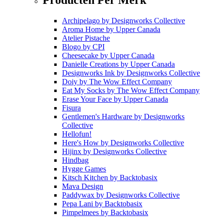
Archipelago
by
Designworks Collective
Aroma Home
by
Upper Canada
Atelier Pistache
Blogo
by
CPI
Cheesecake
by
Upper Canada
Danielle Creations
by
Upper Canada
Designworks Ink
by
Designworks Collective
Doiy
by
The Wow Effect Company
Eat My Socks
by
The Wow Effect Company
Erase Your Face
by
Upper Canada
Fisura
Gentlemen's Hardware
by
Designworks
Collective
Hellofun!
Here's How
by
Designworks Collective
Hijinx
by
Designworks Collective
Hindbag
Hygge Games
Kitsch Kitchen
by
Backtobasix
Mava Design
Paddywax
by
Designworks Collective
Pepa Lani
by
Backtobasix
Pimpelmees
by
Backtobasix