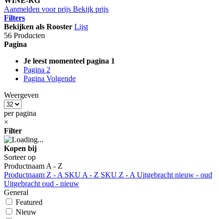
WINE-RG
Aanmelden voor prijs
Bekijk prijs
Filters
Bekijken als
Rooster
Lijst
56 Producten
Pagina
Je leest momenteel pagina
1
Pagina
2
Pagina
Volgende
Weergeven
per pagina
×
Filter
Kopen bij
Sorteer op
Productnaam A - Z
Productnaam Z - A
SKU A - Z
SKU Z - A
Uitgebracht nieuw - oud
Uitgebracht oud - nieuw
General
Featured
Nieuw