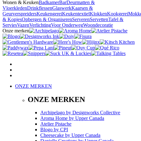
Wonen & Keuken
Badkamer
Bar
Deurmatten &
Vloerkleden
Drinkflessen
Glaswerk
Kaarsen &
Geurverspreiders
Keukengerei
Keukentextiel
Klokken
Kookgerei
Mokk
& Kopjes
Opbergen & Organiseren
Serveren
Servetten
Tafel &
Servies
Vazen
Verlichting
Voor Onderweg
Woondecoratie
Onze merken
ONZE MERKEN
ONZE MERKEN
Archipelago
by
Designworks Collective
Aroma Home
by
Upper Canada
Atelier Pistache
Blogo
by
CPI
Cheesecake
by
Upper Canada
Danielle Creations
by
Upper Canada