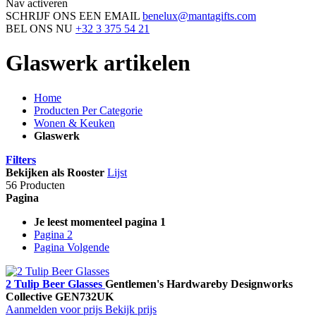
Nav activeren
SCHRIJF ONS EEN EMAIL
benelux@mantagifts.com
BEL ONS NU
+32 3 375 54 21
Glaswerk artikelen
Home
Producten Per Categorie
Wonen & Keuken
Glaswerk
Filters
Bekijken als
Rooster
Lijst
56 Producten
Pagina
Je leest momenteel pagina
1
Pagina
2
Pagina
Volgende
2 Tulip Beer Glasses
Gentlemen's Hardware
by Designworks
Collective
GEN732UK
Aanmelden voor prijs
Bekijk prijs