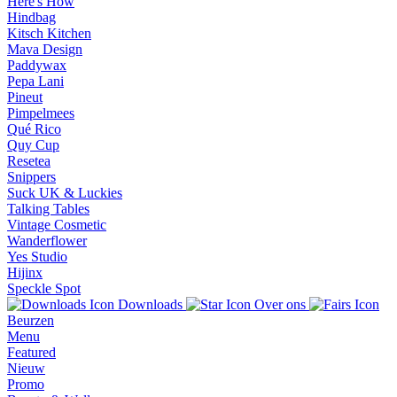
Here's How
Hindbag
Kitsch Kitchen
Mava Design
Paddywax
Pepa Lani
Pineut
Pimpelmees
Qué Rico
Quy Cup
Resetea
Snippers
Suck UK & Luckies
Talking Tables
Vintage Cosmetic
Wanderflower
Yes Studio
Hijinx
Speckle Spot
Downloads
Over ons
Beurzen
Menu
Featured
Nieuw
Promo