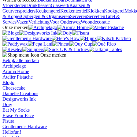
Vloerkleden
Drinkflessen
Glaswerk
Kaarsen &
Geurverspreiders
Keukengerei
Keukentextiel
Klokken
Kookgerei
Mokk
& Kopjes
Opbergen & Organiseren
Serveren
Servetten
Tafel &
Servies
Vazen
Verlichting
Voor Onderweg
Woondecoratie
Onze merken
Onze merken
Bekijk alle merken
Archipelago
Aroma Home
Atelier Pistache
Blogo
Cheesecake
Danielle Creations
Designworks Ink
Doiy
Eat My Socks
Erase Your Face
Fisura
Gentlemen's Hardware
Hellofun!