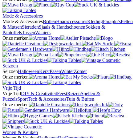
Mode & Accessoires
Mode & Accessoires
Brillen
Haaraccessoires
Kleding
Paraplu’s
Petten
& Mutsen
Sieraden
Sjaals & Handschoenen
Sokken &
Pantoffels
Tassen
Waaiers
Onze merken
Seizoen
Seizoen
Halloween
Kerst
Pasen
Winter
Zomer
Onze merken
Vrije Tijd
Vrije Tijd
DIY & Creativiteit
Feest
Reizen
Spellen &
Puzzels
Sport
Tech & Accessoires
Tuin & Buiten
Onze merken
Wonen & Keuken
Wonen & Keuken
Badkamer
Bar
Deurmatten &