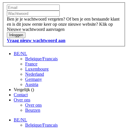
Ben je je wachtwoord vergeten?
Of ben je een bestaande klant
en is dit jouw eerste keer op onze nieuwe website?
Klik op
Nieuwe wachtwoord aanvragen
Inloggen
Vraag nieuw wachtwoord aan
BE/NL
Belgique/Français
France
Luxembourg
Nederland
Germany
Austria
Vergelijk (
)
Contact
Over ons
Over ons
Beurzen
BE/NL
Belgique/Français