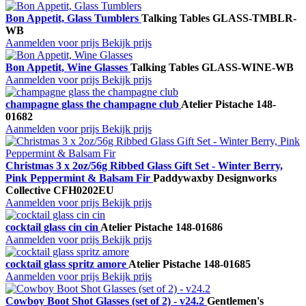
Bon Appetit, Glass Tumblers
Talking Tables
GLASS-TMBLR-
WB
Aanmelden voor prijs
Bekijk prijs
Bon Appetit, Wine Glasses
Talking Tables
GLASS-WINE-WB
Aanmelden voor prijs
Bekijk prijs
champagne glass the champagne club
Atelier Pistache
148-
01682
Aanmelden voor prijs
Bekijk prijs
Christmas 3 x 2oz/56g Ribbed Glass Gift Set - Winter Berry,
Pink Peppermint & Balsam Fir
Paddywax
by Designworks
Collective
CFH0202EU
Aanmelden voor prijs
Bekijk prijs
cocktail glass cin cin
Atelier Pistache
148-01686
Aanmelden voor prijs
Bekijk prijs
cocktail glass spritz amore
Atelier Pistache
148-01685
Aanmelden voor prijs
Bekijk prijs
Cowboy Boot Shot Glasses (set of 2) - v24.2
Gentlemen's