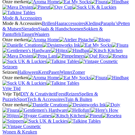
Onze merken
Mode & Accessoires
Mode & Accessoires
Brillen
Haaraccessoires
Kleding
Paraplu’s
Petten
& Mutsen
Sieraden
Sjaals & Handschoenen
Sokken &
Pantoffels
Tassen
Waaiers
Onze merken
Seizoen
Seizoen
Halloween
Kerst
Pasen
Winter
Zomer
Onze merken
Vrije Tijd
Vrije Tijd
DIY & Creativiteit
Feest
Reizen
Spellen &
Puzzels
Sport
Tech & Accessoires
Tuin & Buiten
Onze merken
Wonen & Keuken