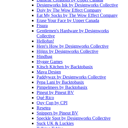
Designworks Ink
by
Designworks Collective
Doiy
by
The Wow Effect Company
Eat My Socks
by
The Wow Effect Company
Erase Your Face
by
Upper Canada
Fisura
Gentlemen's Hardware
by
Designworks
Collective
Hellofun!
Here's How
by
Designworks Collective
Hijinx
by
Designworks Collective
Hindbag
Hygge Games
Kitsch Kitchen
by
Backtobasix
Mava Design
Paddywax
by
Designworks Collective
Pepa Lani
by
Backtobasix
Pimpelmees
by
Backtobasix
Pineut
by
Pineut BV
Qué Rico
Quy Cup
by
CPI
Resetea
Snippers
by
Pineut BV
Speckle Spot
by
Designworks Collective
Suck UK & Luckies