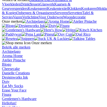
Vloerkleden
Drinkflessen
Glaswerk
Kaarsen &
Geurverspreiders
Keukengerei
Keukentextiel
Klokken
Kookgerei
Mokk
& Kopjes
Opbergen & Organiseren
Serveren
Servetten
Tafel &
Servies
Vazen
Verlichting
Voor Onderweg
Woondecoratie
Onze merken
Onze merken
Bekijk alle merken
Archipelago
Aroma Home
Atelier Pistache
Blogo
Cheesecake
Danielle Creations
Designworks Ink
Doiy
Eat My Socks
Erase Your Face
Fisura
Gentlemen's Hardware
Hellofun!