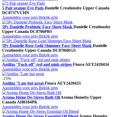
5 Pair orange Eye Pads
Danielle Creations
by Upper Canada
DC8737VCHN
Aanmelden voor prijs
Bekijk prijs
5Pc Danielle Probiotic Face Sheet Mask
Danielle Creations
by
Upper Canada
DC8706PBS
Aanmelden voor prijs
Bekijk prijs
5Pc Danielle Rose Gold Shimmer Face Sheet Mask
Danielle
Creations
by Upper Canada
DC8706RGS
Aanmelden voor prijs
Bekijk prijs
Antifaz ''Fuck off'' red and pink stripes
Fisura
AEY2420434
Aanmelden voor prijs
Bekijk prijs
-15%
Antifaz ''Late but great
Fisura
AEY2420433
Aanmelden voor prijs
Bekijk prijs
Aroma Home De-Stress Bath Oil
Aroma Home
by Upper
Canada
AH0184PK
Aanmelden voor prijs
Bekijk prijs
Aroma Home De-Stress Essential Oil Blend
Aroma Home
by