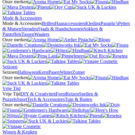
Onze merken
Mode & Accessoires
Mode & Accessoires
Brillen
Haaraccessoires
Kleding
Paraplu’s
Petten
& Mutsen
Sieraden
Sjaals & Handschoenen
Sokken &
Pantoffels
Tassen
Waaiers
Onze merken
Seizoen
Seizoen
Halloween
Kerst
Pasen
Winter
Zomer
Onze merken
Vrije Tijd
Vrije Tijd
DIY & Creativiteit
Feest
Reizen
Spellen &
Puzzels
Sport
Tech & Accessoires
Tuin & Buiten
Onze merken
Wonen & Keuken