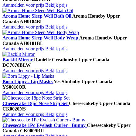
Aanmelden voor prijs
Bekijk prijs
Aroma Home Sleep Well Bath Oil
Aroma Home
by Upper
Canada
AH0184BL
Aanmelden voor prijs
Bekijk prijs
Aroma Home Sleep Well Body Wrap
Aroma Home
by Upper
Canada
AH0181BL
Aanmelden voor prijs
Bekijk prijs
Backlit Mirror
Danielle Creations
by Upper Canada
DC7070BLW
Aanmelden voor prijs
Bekijk prijs
Born Lippy - Lip Masks
Yes Studio
by Upper Canada
YS0010OR
Aanmelden voor prijs
Bekijk prijs
Cheesecake 18pc Nose Strip Set
Cheesecake
by Upper Canada
CK0020NS
Aanmelden voor prijs
Bekijk prijs
Cheesecake 1Pc Eyelash Curler - Bunny
Cheesecake
by Upper
Canada
CK0009BU