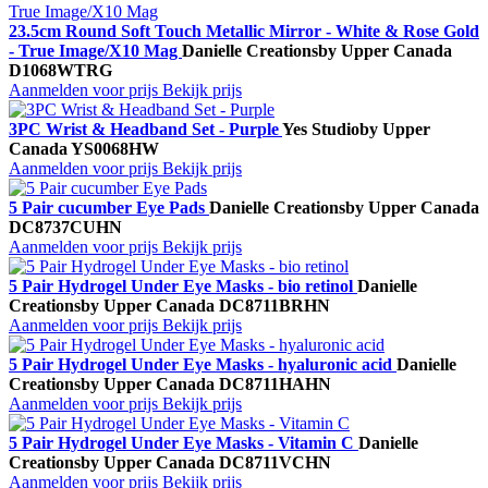
23.5cm Round Soft Touch Metallic Mirror - White & Rose Gold
- True Image/X10 Mag
Danielle Creations
by Upper Canada
D1068WTRG
Aanmelden voor prijs
Bekijk prijs
3PC Wrist & Headband Set - Purple
Yes Studio
by Upper
Canada
YS0068HW
Aanmelden voor prijs
Bekijk prijs
5 Pair cucumber Eye Pads
Danielle Creations
by Upper Canada
DC8737CUHN
Aanmelden voor prijs
Bekijk prijs
5 Pair Hydrogel Under Eye Masks - bio retinol
Danielle
Creations
by Upper Canada
DC8711BRHN
Aanmelden voor prijs
Bekijk prijs
5 Pair Hydrogel Under Eye Masks - hyaluronic acid
Danielle
Creations
by Upper Canada
DC8711HAHN
Aanmelden voor prijs
Bekijk prijs
5 Pair Hydrogel Under Eye Masks - Vitamin C
Danielle
Creations
by Upper Canada
DC8711VCHN
Aanmelden voor prijs
Bekijk prijs