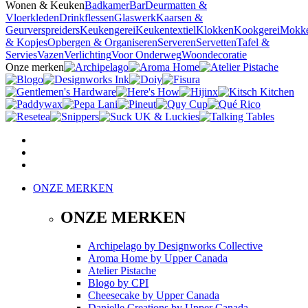
Wonen & Keuken
Badkamer
Bar
Deurmatten &
Vloerkleden
Drinkflessen
Glaswerk
Kaarsen &
Geurverspreiders
Keukengerei
Keukentextiel
Klokken
Kookgerei
Mokk
& Kopjes
Opbergen & Organiseren
Serveren
Servetten
Tafel &
Servies
Vazen
Verlichting
Voor Onderweg
Woondecoratie
Onze merken
ONZE MERKEN
ONZE MERKEN
Archipelago
by
Designworks Collective
Aroma Home
by
Upper Canada
Atelier Pistache
Blogo
by
CPI
Cheesecake
by
Upper Canada
Danielle Creations
by
Upper Canada