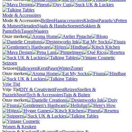
Mode & Accessoires
Mode & Accessoires
Brillen
Haaraccessoires
Kleding
Paraplu’s
Petten
& Mutsen
Sieraden
Sjaals & Handschoenen
Sokken &
Pantoffels
Tassen
Waaiers
Onze merken
Seizoen
Seizoen
Halloween
Kerst
Pasen
Winter
Zomer
Onze merken
Vrije Tijd
Vrije Tijd
DIY & Creativiteit
Feest
Reizen
Spellen &
Puzzels
Sport
Tech & Accessoires
Tuin & Buiten
Onze merken
Wonen & Keuken
Wonen & Keuken
Badkamer
Bar
Deurmatten &