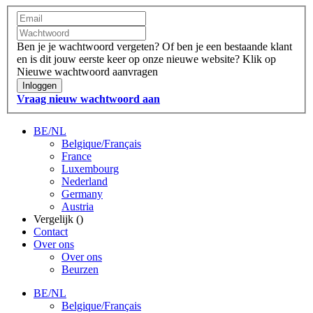
Ben je je wachtwoord vergeten?
Of ben je een bestaande klant
en is dit jouw eerste keer op onze nieuwe website?
Klik op
Nieuwe wachtwoord aanvragen
Inloggen
Vraag nieuw wachtwoord aan
BE/NL
Belgique/Français
France
Luxembourg
Nederland
Germany
Austria
Vergelijk (
)
Contact
Over ons
Over ons
Beurzen
BE/NL
Belgique/Français