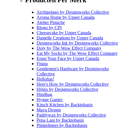
Archipelago
by
Designworks Collective
Aroma Home
by
Upper Canada
Atelier Pistache
Blogo
by
CPI
Cheesecake
by
Upper Canada
Danielle Creations
by
Upper Canada
Designworks Ink
by
Designworks Collective
Doiy
by
The Wow Effect Company
Eat My Socks
by
The Wow Effect Company
Erase Your Face
by
Upper Canada
Fisura
Gentlemen's Hardware
by
Designworks
Collective
Hellofun!
Here's How
by
Designworks Collective
Hijinx
by
Designworks Collective
Hindbag
Hygge Games
Kitsch Kitchen
by
Backtobasix
Mava Design
Paddywax
by
Designworks Collective
Pepa Lani
by
Backtobasix
Pimpelmees
by
Backtobasix