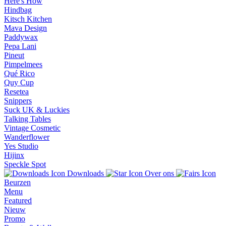
Here's How
Hindbag
Kitsch Kitchen
Mava Design
Paddywax
Pepa Lani
Pineut
Pimpelmees
Qué Rico
Quy Cup
Resetea
Snippers
Suck UK & Luckies
Talking Tables
Vintage Cosmetic
Wanderflower
Yes Studio
Hijinx
Speckle Spot
Downloads
Over ons
Beurzen
Menu
Featured
Nieuw
Promo