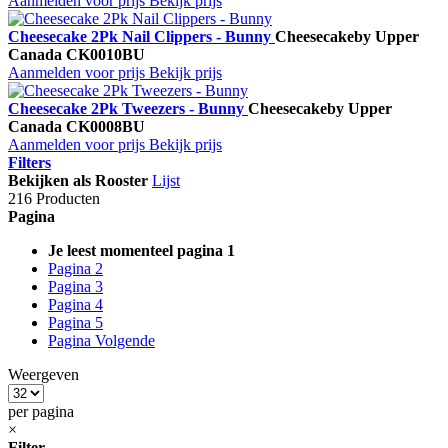
Aanmelden voor prijs
Bekijk prijs
Cheesecake 2Pk Nail Clippers - Bunny
Cheesecake
by Upper
Canada
CK0010BU
Aanmelden voor prijs
Bekijk prijs
Cheesecake 2Pk Tweezers - Bunny
Cheesecake
by Upper
Canada
CK0008BU
Aanmelden voor prijs
Bekijk prijs
Filters
Bekijken als
Rooster
Lijst
216 Producten
Pagina
Je leest momenteel pagina
1
Pagina
2
Pagina
3
Pagina
4
Pagina
5
Pagina
Volgende
Weergeven
per pagina
×
Filter