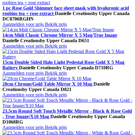
1 pc Rose Gold Shimmer face sheet mask with hyaluronic acid
roobios tea + rose extract
Danielle Creations
by Upper Canada
DC8706RGHN
Aanmelden voor prijs
Bekijk prijs
14cm Midi Classic Chrome Mirror X 5 Mag/True Image
Danielle Creations
by Upper Canada
D651
Aanmelden voor prijs
Bekijk prijs
15cm Double Sided Halo Light Pedestal Rose Gold X 5 Mag
Battery
Danielle Creations
by Upper Canada
D710RG
Aanmelden voor prijs
Bekijk prijs
20cm Chrome/Gold Table Mirror X 10 Mag
Danielle
Creations
by Upper Canada
D821
Aanmelden voor prijs
Bekijk prijs
23.5cm Round Soft Touch Metallic Mirror - Black & Rose Gold
- True Image/X10 Mag
Danielle Creations
by Upper Canada
D1068RG
Aanmelden voor prijs
Bekijk prijs