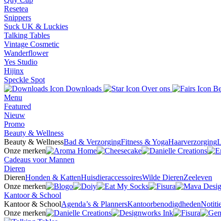
Resetea
Snippers
Suck UK & Luckies
Talking Tables
Vintage Cosmetic
Wanderflower
Yes Studio
Hijinx
Speckle Spot
Downloads
Over ons
Be
Menu
Featured
Nieuw
Promo
Beauty & Wellness
Beauty & Wellness
Bad & Verzorging
Fitness & Yoga
Haarverzorging
L
Onze merken
Cadeaus voor Mannen
Dieren
Dieren
Honden & Katten
Huisdieraccessoires
Wilde Dieren
Zeeleven
Onze merken
Kantoor & School
Kantoor & School
Agenda’s & Planners
Kantoorbenodigdheden
Notit
Onze merken