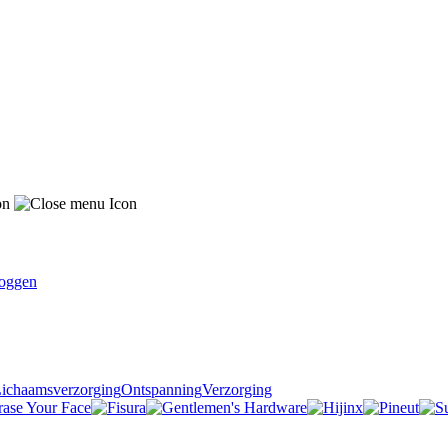
oggen
ichaamsverzorging
Ontspanning
Verzorging