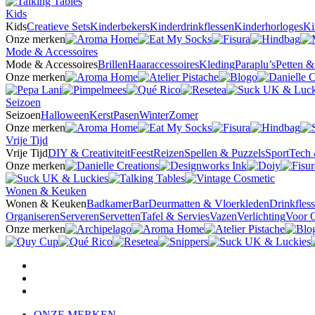
Kids
Kids
Creatieve Sets
Kinderbekers
Kinderdrinkflessen
Kinderhorloges
Ki
Onze merken
Mode & Accessoires
Mode & Accessoires
Brillen
Haaraccessoires
Kleding
Paraplu’s
Petten 
Onze merken
Seizoen
Seizoen
Halloween
Kerst
Pasen
Winter
Zomer
Onze merken
Vrije Tijd
Vrije Tijd
DIY & Creativiteit
Feest
Reizen
Spellen & Puzzels
Sport
Tech 
Onze merken
Wonen & Keuken
Wonen & Keuken
Badkamer
Bar
Deurmatten & Vloerkleden
Drinkfles
Organiseren
Serveren
Servetten
Tafel & Servies
Vazen
Verlichting
Voor 
Onze merken
ONZE MERKEN