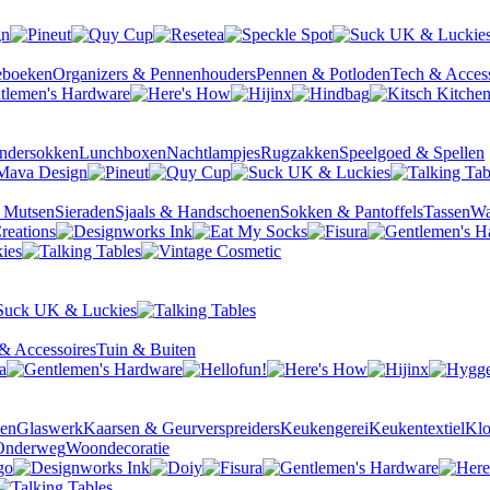
ieboeken
Organizers & Pennenhouders
Pennen & Potloden
Tech & Access
ndersokken
Lunchboxen
Nachtlampjes
Rugzakken
Speelgoed & Spellen
& Mutsen
Sieraden
Sjaals & Handschoenen
Sokken & Pantoffels
Tassen
Wa
& Accessoires
Tuin & Buiten
sen
Glaswerk
Kaarsen & Geurverspreiders
Keukengerei
Keukentextiel
Kl
Onderweg
Woondecoratie