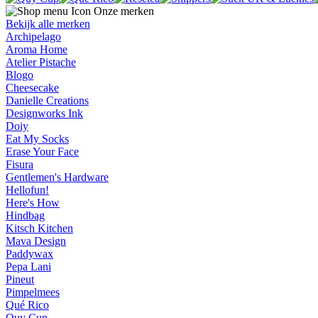
Onze merken
Bekijk alle merken
Archipelago
Aroma Home
Atelier Pistache
Blogo
Cheesecake
Danielle Creations
Designworks Ink
Doiy
Eat My Socks
Erase Your Face
Fisura
Gentlemen's Hardware
Hellofun!
Here's How
Hindbag
Kitsch Kitchen
Mava Design
Paddywax
Pepa Lani
Pineut
Pimpelmees
Qué Rico
Quy Cup