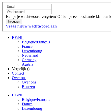
Ben je je wachtwoord vergeten?
Of ben je een bestaande klant en 
Inloggen
Vraag nieuw wachtwoord aan
BE/NL
Belgique/Français
France
Luxembourg
Nederland
Germany
Austria
Vergelijk (
)
Contact
Over ons
Over ons
Beurzen
BE/NL
Belgique/Français
France
Luxembourg