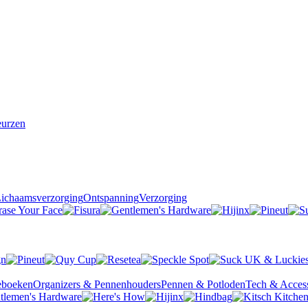
urzen
ichaamsverzorging
Ontspanning
Verzorging
ieboeken
Organizers & Pennenhouders
Pennen & Potloden
Tech & Access