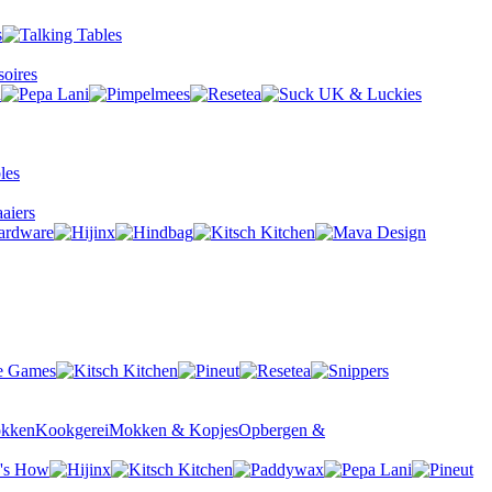
oires
aiers
okken
Kookgerei
Mokken & Kopjes
Opbergen &