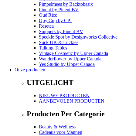
Pimpelmees
by
Backtobasix
Pineut
by
Pineut BV
Qué Rico
Quy Cup
by
CPI
Resetea
Snippers
by
Pineut BV
Speckle Spot
by
Designworks Collective
Suck UK & Luckies
Talking Tables
Vintage Cosmetic
by
Upper Canada
Wanderflower
by
Upper Canada
Yes Studio
by
Upper Canada
Onze producten
UITGELICHT
NIEUWE PRODUCTEN
AANBEVOLEN PRODUCTEN
Producten Per Categorie
Beauty & Wellness
Cadeaus voor Mannen