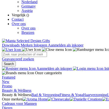
Nederland
Germany
Austria
Vergelijk (
)
Contact
Over ons
Over ons
Beurzen
Downloads
Merken
Inloggen
Aanmelden als inkoper
Geavanceerd zoeken
Search
Aanmelden als inkoper
Inl
Onze categorieën
Featured
New
Promo
Beauty & Wellness
Beauty & Wellness
Bad & Verzorging
Fitness & Yoga
Haarverzorging
L
Onze merken
Cadeaus voor Mannen
Dieren