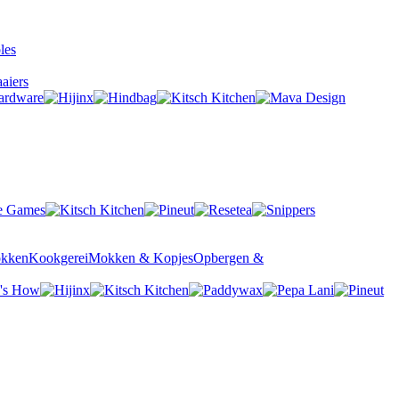
aiers
okken
Kookgerei
Mokken & Kopjes
Opbergen &