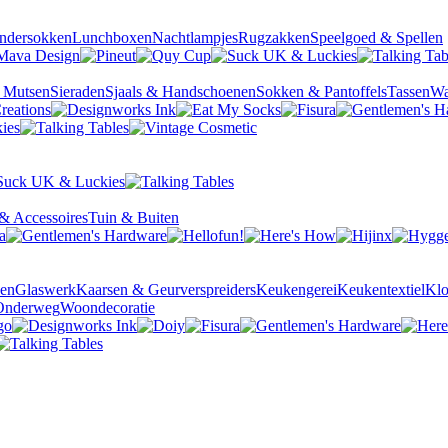
ndersokken
Lunchboxen
Nachtlampjes
Rugzakken
Speelgoed & Spellen
& Mutsen
Sieraden
Sjaals & Handschoenen
Sokken & Pantoffels
Tassen
Wa
& Accessoires
Tuin & Buiten
sen
Glaswerk
Kaarsen & Geurverspreiders
Keukengerei
Keukentextiel
Kl
Onderweg
Woondecoratie