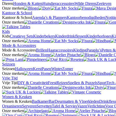
Dieren
Honden & Katten
Huisdieraccessoires
Wilde Dieren
Zeeleven
Onze merken
Kantoor & School
Kantoor & School
Agenda’s & Planners
Kantoorbenodigdheden
Notit
Onze merken
Kids
Kids
Creatieve Sets
Kinderbekers
Kinderdrinkflessen
Kinderhorloges
Ki
Onze merken
Mode & Accessoires
Mode & Accessoires
Brillen
Haaraccessoires
Kleding
Paraplu’s
Petten 
Onze merken
Seizoen
Seizoen
Halloween
Kerst
Pasen
Winter
Zomer
Onze merken
Vrije Tijd
Vrije Tijd
DIY & Creativiteit
Feest
Reizen
Spellen & Puzzels
Sport
Tech 
Onze merken
Wonen & Keuken
Wonen & Keuken
Badkamer
Bar
Deurmatten & Vloerkleden
Drinkfles
Organiseren
Serveren
Servetten
Tafel & Servies
Vazen
Verlichting
Voor 
Onze merken