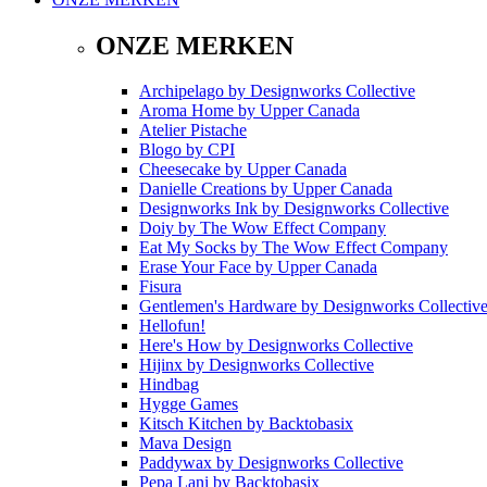
ONZE MERKEN
Archipelago
by
Designworks Collective
Aroma Home
by
Upper Canada
Atelier Pistache
Blogo
by
CPI
Cheesecake
by
Upper Canada
Danielle Creations
by
Upper Canada
Designworks Ink
by
Designworks Collective
Doiy
by
The Wow Effect Company
Eat My Socks
by
The Wow Effect Company
Erase Your Face
by
Upper Canada
Fisura
Gentlemen's Hardware
by
Designworks Collectiv
Hellofun!
Here's How
by
Designworks Collective
Hijinx
by
Designworks Collective
Hindbag
Hygge Games
Kitsch Kitchen
by
Backtobasix
Mava Design
Paddywax
by
Designworks Collective
Pepa Lani
by
Backtobasix