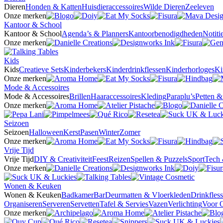
Dieren
Honden & Katten
Huisdieraccessoires
Wilde Dieren
Zeeleven
Onze merken
Kantoor & School
Kantoor & School
Agenda’s & Planners
Kantoorbenodigdheden
Notit
Onze merken
Kids
Kids
Creatieve Sets
Kinderbekers
Kinderdrinkflessen
Kinderhorloges
Ki
Onze merken
Mode & Accessoires
Mode & Accessoires
Brillen
Haaraccessoires
Kleding
Paraplu’s
Petten 
Onze merken
Seizoen
Seizoen
Halloween
Kerst
Pasen
Winter
Zomer
Onze merken
Vrije Tijd
Vrije Tijd
DIY & Creativiteit
Feest
Reizen
Spellen & Puzzels
Sport
Tech 
Onze merken
Wonen & Keuken
Wonen & Keuken
Badkamer
Bar
Deurmatten & Vloerkleden
Drinkfles
Organiseren
Serveren
Servetten
Tafel & Servies
Vazen
Verlichting
Voor 
Onze merken