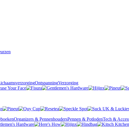
urzen
ichaamsverzorging
Ontspanning
Verzorging
ieboeken
Organizers & Pennenhouders
Pennen & Potloden
Tech & Access