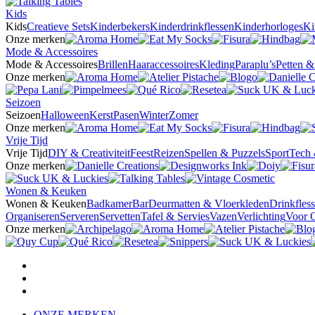
Kids
Kids
Creatieve Sets
Kinderbekers
Kinderdrinkflessen
Kinderhorloges
Ki
Onze merken
Mode & Accessoires
Mode & Accessoires
Brillen
Haaraccessoires
Kleding
Paraplu’s
Petten 
Onze merken
Seizoen
Seizoen
Halloween
Kerst
Pasen
Winter
Zomer
Onze merken
Vrije Tijd
Vrije Tijd
DIY & Creativiteit
Feest
Reizen
Spellen & Puzzels
Sport
Tech 
Onze merken
Wonen & Keuken
Wonen & Keuken
Badkamer
Bar
Deurmatten & Vloerkleden
Drinkfles
Organiseren
Serveren
Servetten
Tafel & Servies
Vazen
Verlichting
Voor 
Onze merken
ONZE MERKEN