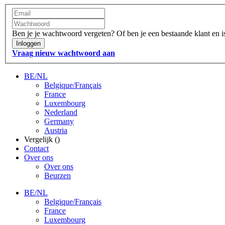
Ben je je wachtwoord vergeten?
Of ben je een bestaande klant en 
Inloggen
Vraag nieuw wachtwoord aan
BE/NL
Belgique/Français
France
Luxembourg
Nederland
Germany
Austria
Vergelijk (
)
Contact
Over ons
Over ons
Beurzen
BE/NL
Belgique/Français
France
Luxembourg