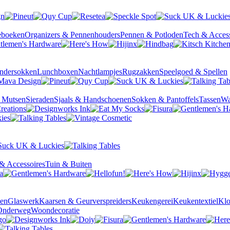
ieboeken
Organizers & Pennenhouders
Pennen & Potloden
Tech & Access
ndersokken
Lunchboxen
Nachtlampjes
Rugzakken
Speelgoed & Spellen
& Mutsen
Sieraden
Sjaals & Handschoenen
Sokken & Pantoffels
Tassen
Wa
& Accessoires
Tuin & Buiten
sen
Glaswerk
Kaarsen & Geurverspreiders
Keukengerei
Keukentextiel
Kl
Onderweg
Woondecoratie