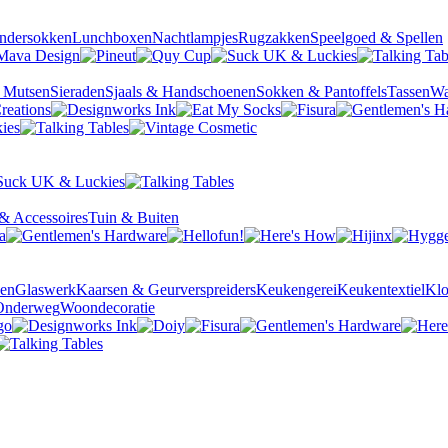
ndersokken
Lunchboxen
Nachtlampjes
Rugzakken
Speelgoed & Spellen
& Mutsen
Sieraden
Sjaals & Handschoenen
Sokken & Pantoffels
Tassen
Wa
& Accessoires
Tuin & Buiten
sen
Glaswerk
Kaarsen & Geurverspreiders
Keukengerei
Keukentextiel
Kl
Onderweg
Woondecoratie