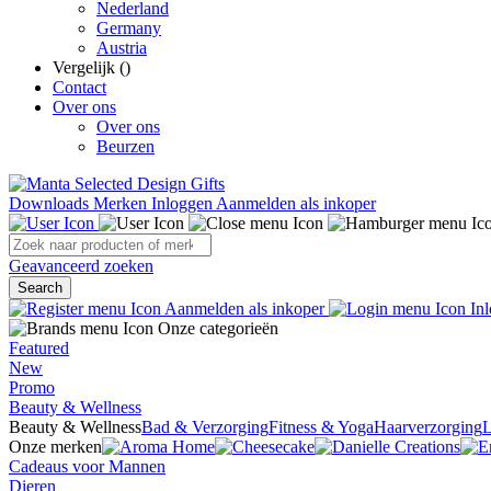
Nederland
Germany
Austria
Vergelijk (
)
Contact
Over ons
Over ons
Beurzen
Downloads
Merken
Inloggen
Aanmelden als inkoper
Geavanceerd zoeken
Search
Aanmelden als inkoper
Inl
Onze categorieën
Featured
New
Promo
Beauty & Wellness
Beauty & Wellness
Bad & Verzorging
Fitness & Yoga
Haarverzorging
L
Onze merken
Cadeaus voor Mannen
Dieren