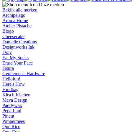
Onze merken
Bekijk alle merken
Archipelago
Aroma Home
Atelier Pistache
Blogo
Cheesecake
Danielle Creations
Designworks Ink
Doiy
Eat My Socks
Erase Your Face
Fisura
Gentlemen's Hardware
Hellofun!
Here's How
Hindbag
Kitsch Kitchen
Mava Design
Paddywax
Pepa Lani
Pineut
Pimpelmees
Qué Rico
Quy Cup