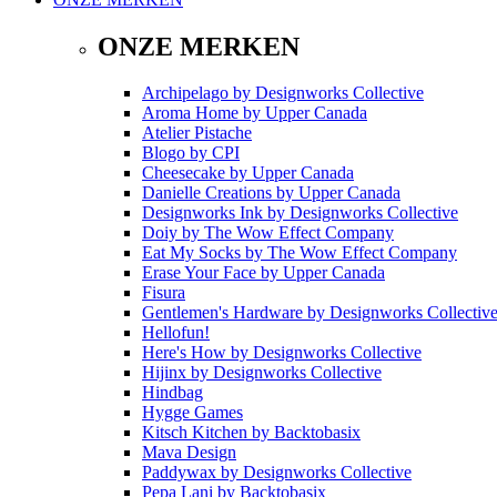
ONZE MERKEN
Archipelago
by
Designworks Collective
Aroma Home
by
Upper Canada
Atelier Pistache
Blogo
by
CPI
Cheesecake
by
Upper Canada
Danielle Creations
by
Upper Canada
Designworks Ink
by
Designworks Collective
Doiy
by
The Wow Effect Company
Eat My Socks
by
The Wow Effect Company
Erase Your Face
by
Upper Canada
Fisura
Gentlemen's Hardware
by
Designworks Collectiv
Hellofun!
Here's How
by
Designworks Collective
Hijinx
by
Designworks Collective
Hindbag
Hygge Games
Kitsch Kitchen
by
Backtobasix
Mava Design
Paddywax
by
Designworks Collective
Pepa Lani
by
Backtobasix