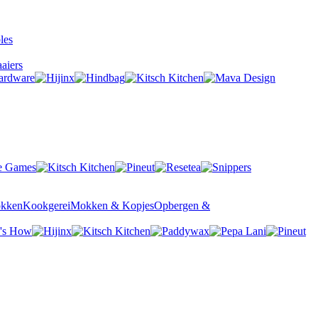
aiers
okken
Kookgerei
Mokken & Kopjes
Opbergen &