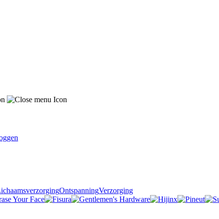
oggen
ichaamsverzorging
Ontspanning
Verzorging