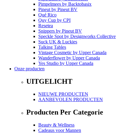
Pimpelmees
by
Backtobasix
Pineut
by
Pineut BV
Qué Rico
Quy Cup
by
CPI
Resetea
Snippers
by
Pineut BV
Speckle Spot
by
Designworks Collective
Suck UK & Luckies
Talking Tables
Vintage Cosmetic
by
Upper Canada
Wanderflower
by
Upper Canada
Yes Studio
by
Upper Canada
Onze producten
UITGELICHT
NIEUWE PRODUCTEN
AANBEVOLEN PRODUCTEN
Producten Per Categorie
Beauty & Wellness
Cadeaus voor Mannen