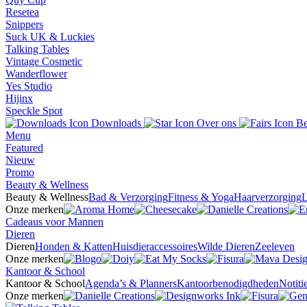
Resetea
Snippers
Suck UK & Luckies
Talking Tables
Vintage Cosmetic
Wanderflower
Yes Studio
Hijinx
Speckle Spot
Downloads
Over ons
Be
Menu
Featured
Nieuw
Promo
Beauty & Wellness
Beauty & Wellness
Bad & Verzorging
Fitness & Yoga
Haarverzorging
L
Onze merken
Cadeaus voor Mannen
Dieren
Dieren
Honden & Katten
Huisdieraccessoires
Wilde Dieren
Zeeleven
Onze merken
Kantoor & School
Kantoor & School
Agenda’s & Planners
Kantoorbenodigdheden
Notit
Onze merken