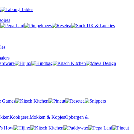
oires
aiers
okken
Kookgerei
Mokken & Kopjes
Opbergen &