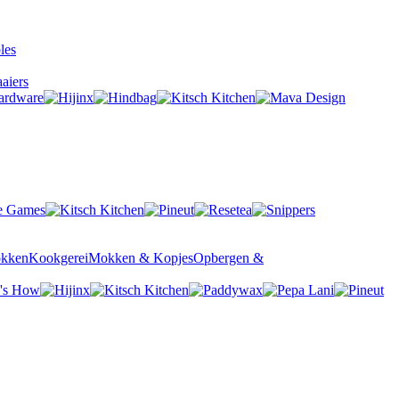
aiers
okken
Kookgerei
Mokken & Kopjes
Opbergen &