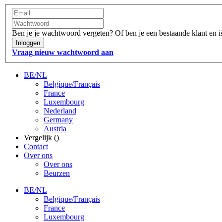
Ben je je wachtwoord vergeten?
Of ben je een bestaande klant en 
Inloggen
Vraag nieuw wachtwoord aan
BE/NL
Belgique/Français
France
Luxembourg
Nederland
Germany
Austria
Vergelijk (
)
Contact
Over ons
Over ons
Beurzen
BE/NL
Belgique/Français
France
Luxembourg