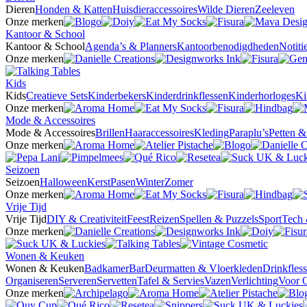
Dieren
Honden & Katten
Huisdieraccessoires
Wilde Dieren
Zeeleven
Onze merken
Kantoor & School
Kantoor & School
Agenda’s & Planners
Kantoorbenodigdheden
Notit
Onze merken
Kids
Kids
Creatieve Sets
Kinderbekers
Kinderdrinkflessen
Kinderhorloges
Ki
Onze merken
Mode & Accessoires
Mode & Accessoires
Brillen
Haaraccessoires
Kleding
Paraplu’s
Petten 
Onze merken
Seizoen
Seizoen
Halloween
Kerst
Pasen
Winter
Zomer
Onze merken
Vrije Tijd
Vrije Tijd
DIY & Creativiteit
Feest
Reizen
Spellen & Puzzels
Sport
Tech 
Onze merken
Wonen & Keuken
Wonen & Keuken
Badkamer
Bar
Deurmatten & Vloerkleden
Drinkfles
Organiseren
Serveren
Servetten
Tafel & Servies
Vazen
Verlichting
Voor 
Onze merken