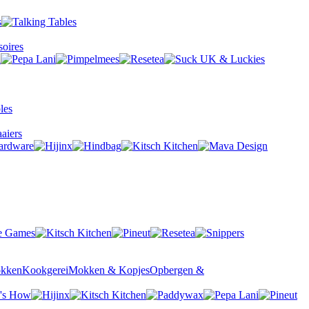
oires
aiers
okken
Kookgerei
Mokken & Kopjes
Opbergen &