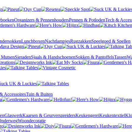
ieboeken
Organizers & Pennenhouders
Pennen & Potloden
Tech & Access
ndersokken
Lunchboxen
Nachtlampjes
Rugzakken
Speelgoed & Spellen
& Mutsen
Sieraden
Sjaals & Handschoenen
Sokken & Pantoffels
Tassen
Wa
& Accessoires
Tuin & Buiten
sen
Glaswerk
Kaarsen & Geurverspreiders
Keukengerei
Keukentextiel
Kl
Onderweg
Woondecoratie