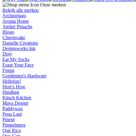
Onze merken
Bekijk alle merken
Archipelago
Aroma Home
Atelier Pistache
Blogo
Cheesecake
Danielle Creations
Designworks Ink
Doiy
Eat My Socks
Erase Your Face
Fisura
Gentlemen's Hardware
Hellofun!
Here's How
Hindbag
Kitsch Kitchen
Mava Design
Paddywax
Pepa Lani
Pineut
Pimpelmees
Qué Rico
Quy Cup