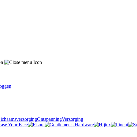
oggen
ichaamsverzorging
Ontspanning
Verzorging