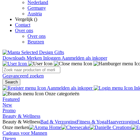
Nederland
Germany
Austria
Vergelijk (
)
Contact
Over ons
Over ons
Beurzen
Downloads
Merken
Inloggen
Aanmelden als inkoper
Geavanceerd zoeken
Search
Aanmelden als inkoper
Inl
Onze categorieën
Featured
New
Promo
Beauty & Wellness
Beauty & Wellness
Bad & Verzorging
Fitness & Yoga
Haarverzorging
L
Onze merken
Cadeaus voor Mannen
Dieren