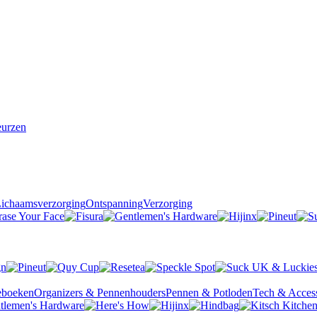
urzen
ichaamsverzorging
Ontspanning
Verzorging
ieboeken
Organizers & Pennenhouders
Pennen & Potloden
Tech & Access