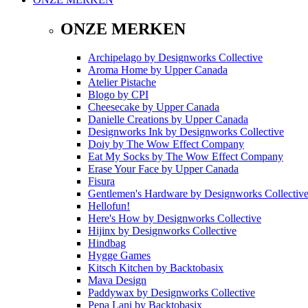
ONZE MERKEN
Archipelago
by
Designworks Collective
Aroma Home
by
Upper Canada
Atelier Pistache
Blogo
by
CPI
Cheesecake
by
Upper Canada
Danielle Creations
by
Upper Canada
Designworks Ink
by
Designworks Collective
Doiy
by
The Wow Effect Company
Eat My Socks
by
The Wow Effect Company
Erase Your Face
by
Upper Canada
Fisura
Gentlemen's Hardware
by
Designworks Collectiv
Hellofun!
Here's How
by
Designworks Collective
Hijinx
by
Designworks Collective
Hindbag
Hygge Games
Kitsch Kitchen
by
Backtobasix
Mava Design
Paddywax
by
Designworks Collective
Pepa Lani
by
Backtobasix