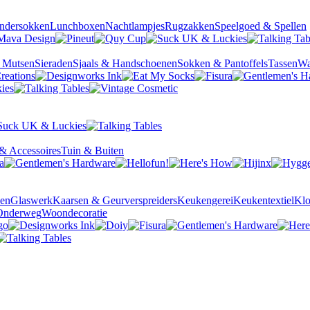
ndersokken
Lunchboxen
Nachtlampjes
Rugzakken
Speelgoed & Spellen
& Mutsen
Sieraden
Sjaals & Handschoenen
Sokken & Pantoffels
Tassen
Wa
& Accessoires
Tuin & Buiten
sen
Glaswerk
Kaarsen & Geurverspreiders
Keukengerei
Keukentextiel
Kl
Onderweg
Woondecoratie