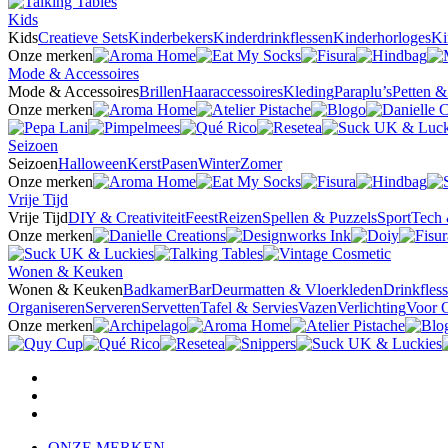
Kids
Kids
Creatieve Sets
Kinderbekers
Kinderdrinkflessen
Kinderhorloges
Ki
Onze merken
Mode & Accessoires
Mode & Accessoires
Brillen
Haaraccessoires
Kleding
Paraplu’s
Petten 
Onze merken
Seizoen
Seizoen
Halloween
Kerst
Pasen
Winter
Zomer
Onze merken
Vrije Tijd
Vrije Tijd
DIY & Creativiteit
Feest
Reizen
Spellen & Puzzels
Sport
Tech 
Onze merken
Wonen & Keuken
Wonen & Keuken
Badkamer
Bar
Deurmatten & Vloerkleden
Drinkfles
Organiseren
Serveren
Servetten
Tafel & Servies
Vazen
Verlichting
Voor 
Onze merken
ONZE MERKEN