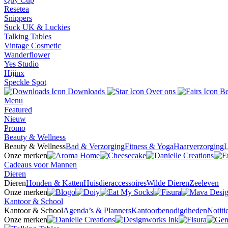
Resetea
Snippers
Suck UK & Luckies
Talking Tables
Vintage Cosmetic
Wanderflower
Yes Studio
Hijinx
Speckle Spot
Downloads
Over ons
Be
Menu
Featured
Nieuw
Promo
Beauty & Wellness
Beauty & Wellness
Bad & Verzorging
Fitness & Yoga
Haarverzorging
L
Onze merken
Cadeaus voor Mannen
Dieren
Dieren
Honden & Katten
Huisdieraccessoires
Wilde Dieren
Zeeleven
Onze merken
Kantoor & School
Kantoor & School
Agenda’s & Planners
Kantoorbenodigdheden
Notit
Onze merken