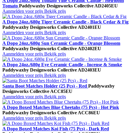
A Dopo 24oz./680g Tomato Vine Ceramic Candle - Heirloom
Tomato
Paddywax
by Designworks Collective
AD2405EU
Aanmelden voor prijs
Bekijk prijs
A Dopo 24oz./680g Tiger Ceramic Candle - Black Cedar & Fig
Paddywax
by Designworks Collective
AD2401EU
Aanmelden voor prijs
Bekijk prijs
A Dopo 24oz./680g Sun Ceramic Candle - Orange Blossom
Paddywax
by Designworks Collective
AD2402EU
Aanmelden voor prijs
Bekijk prijs
A Dopo 24oz./680g Eye Ceramic Candle - Incense & Smoke
Paddywax
by Designworks Collective
AD2403EU
Aanmelden voor prijs
Bekijk prijs
Santa Boot Matches Holder (25 Pcs) - Red
Paddywax
by
Designworks Collective
ACC85EU
Aanmelden voor prijs
Bekijk prijs
A Dopo Boxed Matches Blue Cheetahs (75 Pcs) - Hot Pink
Paddywax
by Designworks Collective
ACC86EU
Aanmelden voor prijs
Bekijk prijs
A Dopo Boxed Matches Koi Fish (75 Pcs) - Dark Red