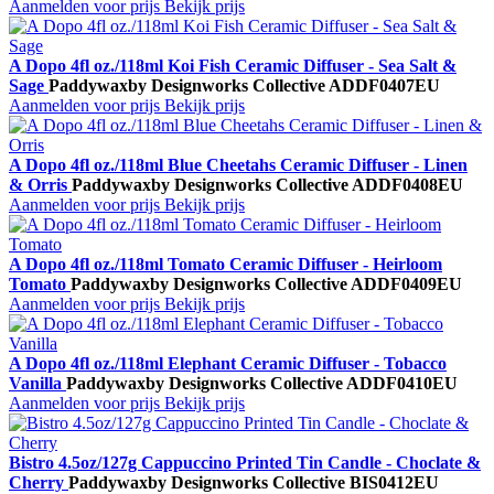
Aanmelden voor prijs
Bekijk prijs
A Dopo 4fl oz./118ml Koi Fish Ceramic Diffuser - Sea Salt &
Sage
Paddywax
by Designworks Collective
ADDF0407EU
Aanmelden voor prijs
Bekijk prijs
A Dopo 4fl oz./118ml Blue Cheetahs Ceramic Diffuser - Linen
& Orris
Paddywax
by Designworks Collective
ADDF0408EU
Aanmelden voor prijs
Bekijk prijs
A Dopo 4fl oz./118ml Tomato Ceramic Diffuser - Heirloom
Tomato
Paddywax
by Designworks Collective
ADDF0409EU
Aanmelden voor prijs
Bekijk prijs
A Dopo 4fl oz./118ml Elephant Ceramic Diffuser - Tobacco
Vanilla
Paddywax
by Designworks Collective
ADDF0410EU
Aanmelden voor prijs
Bekijk prijs
Bistro 4.5oz/127g Cappuccino Printed Tin Candle - Choclate &
Cherry
Paddywax
by Designworks Collective
BIS0412EU