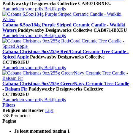
Paddywax
by Designworks Collective
CAB0713BXEU
Aanmelden voor prijs
Bekijk prijs
Cabana 6.5oz/184g Purple Striped Ceramic Candle - Waikiki
Waters
Paddywax
by Designworks Collective
CAB0714BXEU
Aanmelden voor prijs
Bekijk prijs
Cabana Christmas 9oz/255g Red/Coral Ceramic Tree Candle -
Spiced Apple
Paddywax
by Designworks Collective
CCT0901EU
Aanmelden voor prijs
Bekijk prijs
Cabana Christmas 9oz/255g Green/Navy Ceramic Tree Candle
- Balsam Fir
Paddywax
by Designworks Collective
CCT0902EU
Aanmelden voor prijs
Bekijk prijs
Filters
Bekijken als
Rooster
Lijst
358 Producten
Pagina
Je leest momenteel pagina
1