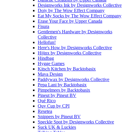
Designworks Ink
by
Designworks Collective
Doiy
by
The Wow Effect Company
Eat My Socks
by
The Wow Effect Company
Erase Your Face
by
Upper Canada
Fisura
Gentlemen's Hardware
by
Designworks
Collective
Hellofun!
Here's How
by
Designworks Collective
Hijinx
by
Designworks Collective
Hindbag
Hygge Games
Kitsch Kitchen
by
Backtobasix
Mava Design
Paddywax
by
Designworks Collective
Pepa Lani
by
Backtobasix
Pimpelmees
by
Backtobasix
Pineut
by
Pineut BV
Qué Rico
Quy Cup
by
CPI
Resetea
Snippers
by
Pineut BV
Speckle Spot
by
Designworks Collective
Suck UK & Luckies