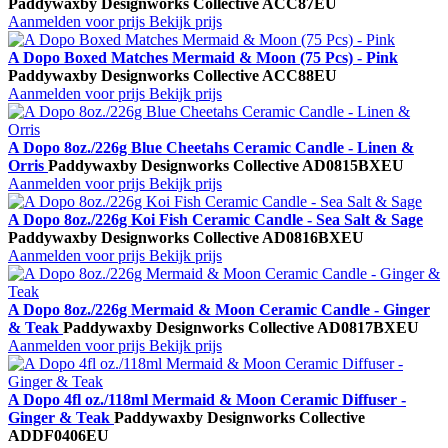
Paddywax
by Designworks Collective
ACC87EU
Aanmelden voor prijs
Bekijk prijs
A Dopo Boxed Matches Mermaid & Moon (75 Pcs) - Pink
Paddywax
by Designworks Collective
ACC88EU
Aanmelden voor prijs
Bekijk prijs
A Dopo 8oz./226g Blue Cheetahs Ceramic Candle - Linen &
Orris
Paddywax
by Designworks Collective
AD0815BXEU
Aanmelden voor prijs
Bekijk prijs
A Dopo 8oz./226g Koi Fish Ceramic Candle - Sea Salt & Sage
Paddywax
by Designworks Collective
AD0816BXEU
Aanmelden voor prijs
Bekijk prijs
A Dopo 8oz./226g Mermaid & Moon Ceramic Candle - Ginger
& Teak
Paddywax
by Designworks Collective
AD0817BXEU
Aanmelden voor prijs
Bekijk prijs
A Dopo 4fl oz./118ml Mermaid & Moon Ceramic Diffuser -
Ginger & Teak
Paddywax
by Designworks Collective
ADDF0406EU