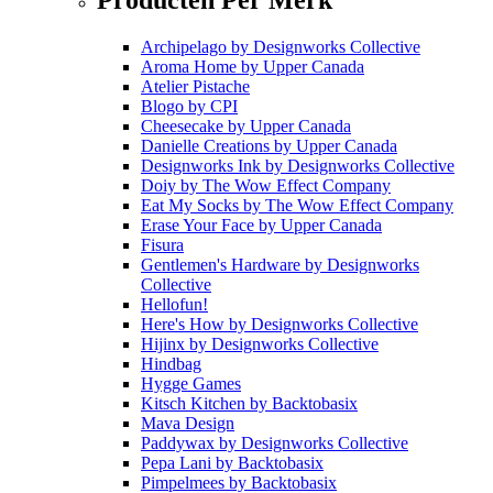
Archipelago
by
Designworks Collective
Aroma Home
by
Upper Canada
Atelier Pistache
Blogo
by
CPI
Cheesecake
by
Upper Canada
Danielle Creations
by
Upper Canada
Designworks Ink
by
Designworks Collective
Doiy
by
The Wow Effect Company
Eat My Socks
by
The Wow Effect Company
Erase Your Face
by
Upper Canada
Fisura
Gentlemen's Hardware
by
Designworks
Collective
Hellofun!
Here's How
by
Designworks Collective
Hijinx
by
Designworks Collective
Hindbag
Hygge Games
Kitsch Kitchen
by
Backtobasix
Mava Design
Paddywax
by
Designworks Collective
Pepa Lani
by
Backtobasix
Pimpelmees
by
Backtobasix