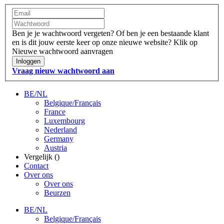
Ben je je wachtwoord vergeten?
Of ben je een bestaande klant
en is dit jouw eerste keer op onze nieuwe website?
Klik op
Nieuwe wachtwoord aanvragen
Inloggen
Vraag nieuw wachtwoord aan
BE/NL
Belgique/Français
France
Luxembourg
Nederland
Germany
Austria
Vergelijk (
)
Contact
Over ons
Over ons
Beurzen
BE/NL
Belgique/Français