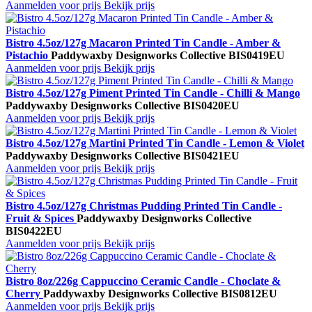
Aanmelden voor prijs
Bekijk prijs
Bistro 4.5oz/127g Macaron Printed Tin Candle - Amber &
Pistachio
Paddywax
by Designworks Collective
BIS0419EU
Aanmelden voor prijs
Bekijk prijs
Bistro 4.5oz/127g Piment Printed Tin Candle - Chilli & Mango
Paddywax
by Designworks Collective
BIS0420EU
Aanmelden voor prijs
Bekijk prijs
Bistro 4.5oz/127g Martini Printed Tin Candle - Lemon & Violet
Paddywax
by Designworks Collective
BIS0421EU
Aanmelden voor prijs
Bekijk prijs
Bistro 4.5oz/127g Christmas Pudding Printed Tin Candle -
Fruit & Spices
Paddywax
by Designworks Collective
BIS0422EU
Aanmelden voor prijs
Bekijk prijs
Bistro 8oz/226g Cappuccino Ceramic Candle - Choclate &
Cherry
Paddywax
by Designworks Collective
BIS0812EU
Aanmelden voor prijs
Bekijk prijs