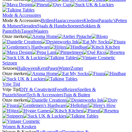
Mode & Accessoires
Mode & Accessoires
Brillen
Haaraccessoires
Kleding
Paraplu’s
Petten
& Mutsen
Sieraden
Sjaals & Handschoenen
Sokken &
Pantoffels
Tassen
Waaiers
Onze merken
Seizoen
Seizoen
Halloween
Kerst
Pasen
Winter
Zomer
Onze merken
Vrije Tijd
Vrije Tijd
DIY & Creativiteit
Feest
Reizen
Spellen &
Puzzels
Sport
Tech & Accessoires
Tuin & Buiten
Onze merken
Wonen & Keuken
Wonen & Keuken
Badkamer
Bar
Deurmatten &