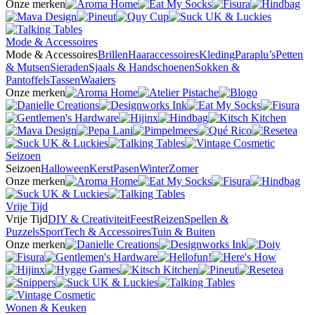
Onze merken
Mode & Accessoires
Mode & Accessoires
Brillen
Haaraccessoires
Kleding
Paraplu’s
Petten
& Mutsen
Sieraden
Sjaals & Handschoenen
Sokken &
Pantoffels
Tassen
Waaiers
Onze merken
Seizoen
Seizoen
Halloween
Kerst
Pasen
Winter
Zomer
Onze merken
Vrije Tijd
Vrije Tijd
DIY & Creativiteit
Feest
Reizen
Spellen &
Puzzels
Sport
Tech & Accessoires
Tuin & Buiten
Onze merken
Wonen & Keuken