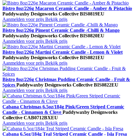
Bistro 8oz/226g Macaron Ceramic Candle - Amber & Pistachio
Paddywax
by Designworks Collective
BIS0819EU
Aanmelden voor prijs
Bekijk prijs
Bistro 8oz/226g Piment Ceramic Candle -Chilli & Mango
Paddywax
by Designworks Collective
BIS0820EU
Aanmelden voor prijs
Bekijk prijs
Bistro 8oz/226g Martini Ceramic Candle - Lemon & Violet
Paddywax
by Designworks Collective
BIS0821EU
Aanmelden voor prijs
Bekijk prijs
Bistro 8oz/226g Christmas Pudding Ceramic Candle - Fruit &
Spices
Paddywax
by Designworks Collective
BIS0822EU
Aanmelden voor prijs
Bekijk prijs
Cabana Christmas 6.5oz/184g Pink/Green Striped Ceramic
Candle - Cinnamon & Clove
Paddywax
by Designworks
Collective
CAB0712BXEU
Aanmelden voor prijs
Bekijk prijs
Cabana 6.5oz/184g Teal Striped Ceramic Candle - Isla Fresa