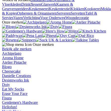
Vloerkleden
Drinkflessen
Glaswerk
Kaarsen &
Geurverspreiders
Keukengerei
Keukentextiel
Klokken
Kookgerei
Mokk
& Kopjes
Opbergen & Organiseren
Serveren
Servetten
Tafel &
Servies
Vazen
Verlichting
Voor Onderweg
Woondecoratie
Onze merken
Onze merken
Bekijk alle merken
Archipelago
Aroma Home
Atelier Pistache
Blogo
Cheesecake
Danielle Creations
Designworks Ink
Doiy
Eat My Socks
Erase Your Face
Fisura
Gentlemen's Hardware
Hellofun!