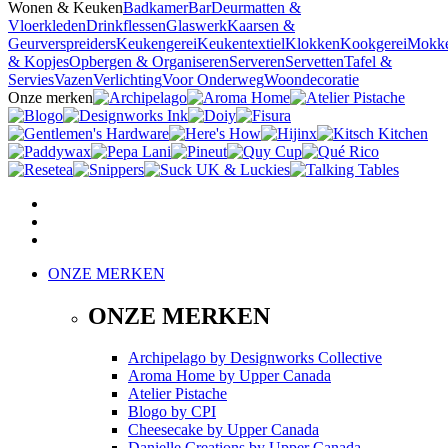
Wonen & Keuken
Badkamer
Bar
Deurmatten &
Vloerkleden
Drinkflessen
Glaswerk
Kaarsen &
Geurverspreiders
Keukengerei
Keukentextiel
Klokken
Kookgerei
Mokk
& Kopjes
Opbergen & Organiseren
Serveren
Servetten
Tafel &
Servies
Vazen
Verlichting
Voor Onderweg
Woondecoratie
Onze merken
ONZE MERKEN
ONZE MERKEN
Archipelago
by
Designworks Collective
Aroma Home
by
Upper Canada
Atelier Pistache
Blogo
by
CPI
Cheesecake
by
Upper Canada
Danielle Creations
by
Upper Canada