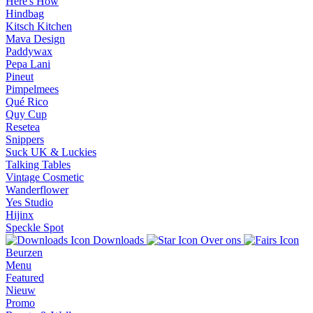
Here's How
Hindbag
Kitsch Kitchen
Mava Design
Paddywax
Pepa Lani
Pineut
Pimpelmees
Qué Rico
Quy Cup
Resetea
Snippers
Suck UK & Luckies
Talking Tables
Vintage Cosmetic
Wanderflower
Yes Studio
Hijinx
Speckle Spot
Downloads
Over ons
Beurzen
Menu
Featured
Nieuw
Promo