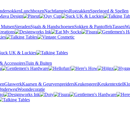
ndersokken
Lunchboxen
Nachtlampjes
Rugzakken
Speelgoed & Spellen
& Mutsen
Sieraden
Sjaals & Handschoenen
Sokken & Pantoffels
Tassen
Wa
& Accessoires
Tuin & Buiten
sen
Glaswerk
Kaarsen & Geurverspreiders
Keukengerei
Keukentextiel
Kl
Onderweg
Woondecoratie