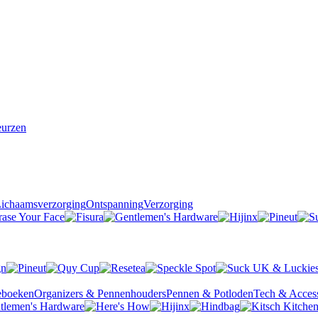
urzen
ichaamsverzorging
Ontspanning
Verzorging
ieboeken
Organizers & Pennenhouders
Pennen & Potloden
Tech & Access