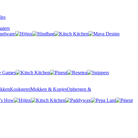
aiers
okken
Kookgerei
Mokken & Kopjes
Opbergen &