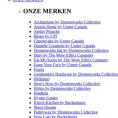
ONZE MERKEN
Archipelago
by
Designworks Collective
Aroma Home
by
Upper Canada
Atelier Pistache
Blogo
by
CPI
Cheesecake
by
Upper Canada
Danielle Creations
by
Upper Canada
Designworks Ink
by
Designworks Collective
Doiy
by
The Wow Effect Company
Eat My Socks
by
The Wow Effect Company
Erase Your Face
by
Upper Canada
Fisura
Gentlemen's Hardware
by
Designworks Collectiv
Hellofun!
Here's How
by
Designworks Collective
Hijinx
by
Designworks Collective
Hindbag
Hygge Games
Kitsch Kitchen
by
Backtobasix
Mava Design
Paddywax
by
Designworks Collective
Pepa Lani
by
Backtobasix