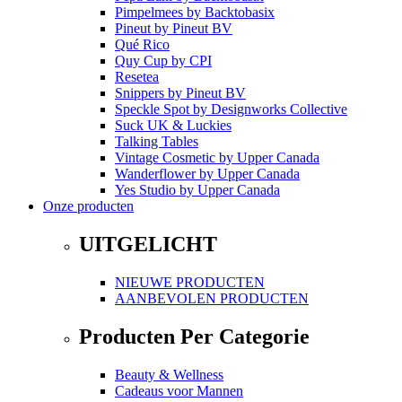
Pimpelmees
by
Backtobasix
Pineut
by
Pineut BV
Qué Rico
Quy Cup
by
CPI
Resetea
Snippers
by
Pineut BV
Speckle Spot
by
Designworks Collective
Suck UK & Luckies
Talking Tables
Vintage Cosmetic
by
Upper Canada
Wanderflower
by
Upper Canada
Yes Studio
by
Upper Canada
Onze producten
UITGELICHT
NIEUWE PRODUCTEN
AANBEVOLEN PRODUCTEN
Producten Per Categorie
Beauty & Wellness
Cadeaus voor Mannen