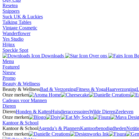
Resetea
Snippers
Suck UK & Luckies
Talking Tables
Vintage Cosmetic
Wanderflower
Yes Studio
Hijinx
Speckle Spot
Downloads
Over ons
Be
Menu
Featured
Nieuw
Promo
Beauty & Wellness
Beauty & Wellness
Bad & Verzorging
Fitness & Yoga
Haarverzorging
L
Onze merken
Cadeaus voor Mannen
Dieren
Dieren
Honden & Katten
Huisdieraccessoires
Wilde Dieren
Zeeleven
Onze merken
Kantoor & School
Kantoor & School
Agenda’s & Planners
Kantoorbenodigdheden
Notit
Onze merken