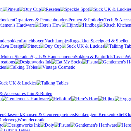
ieboeken
Organizers & Pennenhouders
Pennen & Potloden
Tech & Access
ndersokken
Lunchboxen
Nachtlampjes
Rugzakken
Speelgoed & Spellen
& Mutsen
Sieraden
Sjaals & Handschoenen
Sokken & Pantoffels
Tassen
Wa
& Accessoires
Tuin & Buiten
sen
Glaswerk
Kaarsen & Geurverspreiders
Keukengerei
Keukentextiel
Kl
Onderweg
Woondecoratie