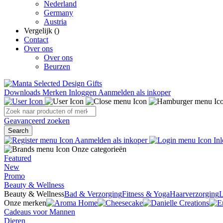
Nederland
Germany
Austria
Vergelijk (
)
Contact
Over ons
Over ons
Beurzen
Downloads
Merken
Inloggen
Aanmelden als inkoper
Geavanceerd zoeken
Search
Aanmelden als inkoper
Inl
Onze categorieën
Featured
New
Promo
Beauty & Wellness
Beauty & Wellness
Bad & Verzorging
Fitness & Yoga
Haarverzorging
L
Onze merken
Cadeaus voor Mannen
Dieren