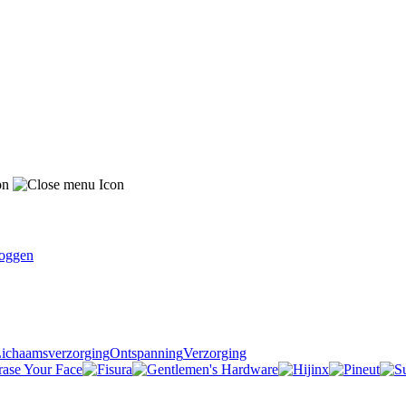
oggen
ichaamsverzorging
Ontspanning
Verzorging