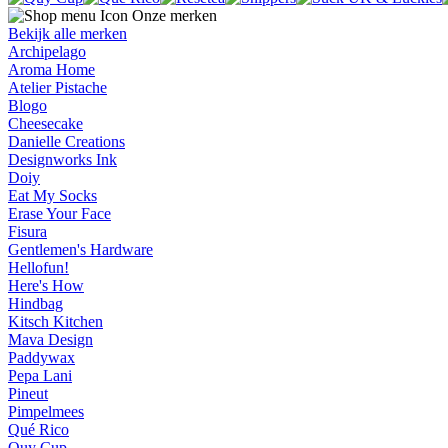
Onze merken
Bekijk alle merken
Archipelago
Aroma Home
Atelier Pistache
Blogo
Cheesecake
Danielle Creations
Designworks Ink
Doiy
Eat My Socks
Erase Your Face
Fisura
Gentlemen's Hardware
Hellofun!
Here's How
Hindbag
Kitsch Kitchen
Mava Design
Paddywax
Pepa Lani
Pineut
Pimpelmees
Qué Rico
Quy Cup