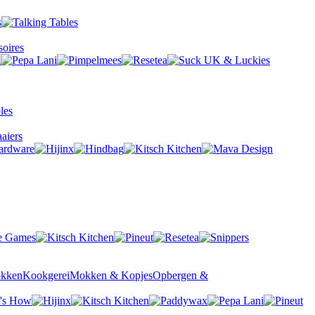
oires
aiers
okken
Kookgerei
Mokken & Kopjes
Opbergen &