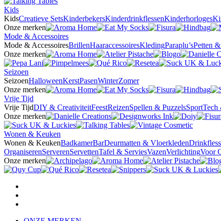
Kids
Kids
Creatieve Sets
Kinderbekers
Kinderdrinkflessen
Kinderhorloges
Ki
Onze merken
Mode & Accessoires
Mode & Accessoires
Brillen
Haaraccessoires
Kleding
Paraplu’s
Petten 
Onze merken
Seizoen
Seizoen
Halloween
Kerst
Pasen
Winter
Zomer
Onze merken
Vrije Tijd
Vrije Tijd
DIY & Creativiteit
Feest
Reizen
Spellen & Puzzels
Sport
Tech 
Onze merken
Wonen & Keuken
Wonen & Keuken
Badkamer
Bar
Deurmatten & Vloerkleden
Drinkfles
Organiseren
Serveren
Servetten
Tafel & Servies
Vazen
Verlichting
Voor 
Onze merken
ONZE MERKEN