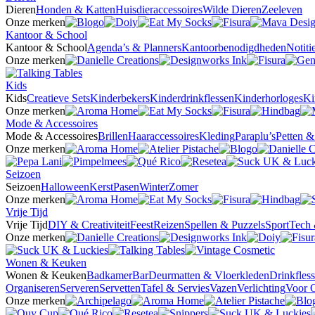
Dieren
Honden & Katten
Huisdieraccessoires
Wilde Dieren
Zeeleven
Onze merken
Kantoor & School
Kantoor & School
Agenda’s & Planners
Kantoorbenodigdheden
Notit
Onze merken
Kids
Kids
Creatieve Sets
Kinderbekers
Kinderdrinkflessen
Kinderhorloges
Ki
Onze merken
Mode & Accessoires
Mode & Accessoires
Brillen
Haaraccessoires
Kleding
Paraplu’s
Petten 
Onze merken
Seizoen
Seizoen
Halloween
Kerst
Pasen
Winter
Zomer
Onze merken
Vrije Tijd
Vrije Tijd
DIY & Creativiteit
Feest
Reizen
Spellen & Puzzels
Sport
Tech 
Onze merken
Wonen & Keuken
Wonen & Keuken
Badkamer
Bar
Deurmatten & Vloerkleden
Drinkfles
Organiseren
Serveren
Servetten
Tafel & Servies
Vazen
Verlichting
Voor 
Onze merken