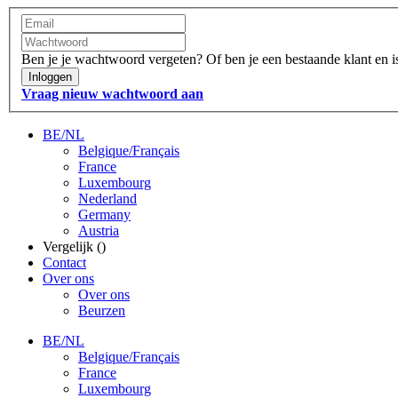
Ben je je wachtwoord vergeten?
Of ben je een bestaande klant en 
Inloggen
Vraag nieuw wachtwoord aan
BE/NL
Belgique/Français
France
Luxembourg
Nederland
Germany
Austria
Vergelijk (
)
Contact
Over ons
Over ons
Beurzen
BE/NL
Belgique/Français
France
Luxembourg