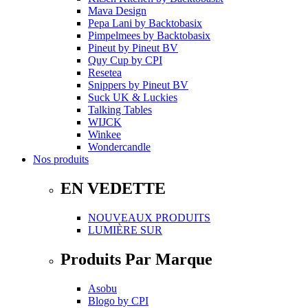
Mava Design
Pepa Lani
by
Backtobasix
Pimpelmees
by
Backtobasix
Pineut
by
Pineut BV
Quy Cup
by
CPI
Resetea
Snippers
by
Pineut BV
Suck UK & Luckies
Talking Tables
WIJCK
Winkee
Wondercandle
Nos produits
EN VEDETTE
NOUVEAUX PRODUITS
LUMIÈRE SUR
Produits Par Marque
Asobu
Blogo
by
CPI