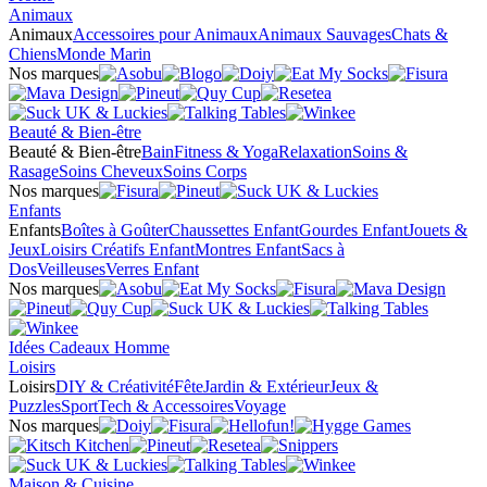
Animaux
Animaux
Accessoires pour Animaux
Animaux Sauvages
Chats &
Chiens
Monde Marin
Nos marques
Beauté & Bien-être
Beauté & Bien-être
Bain
Fitness & Yoga
Relaxation
Soins &
Rasage
Soins Cheveux
Soins Corps
Nos marques
Enfants
Enfants
Boîtes à Goûter
Chaussettes Enfant
Gourdes Enfant
Jouets &
Jeux
Loisirs Créatifs Enfant
Montres Enfant
Sacs à
Dos
Veilleuses
Verres Enfant
Nos marques
Idées Cadeaux Homme
Loisirs
Loisirs
DIY & Créativité
Fête
Jardin & Extérieur
Jeux &
Puzzles
Sport
Tech & Accessoires
Voyage
Nos marques
Maison & Cuisine