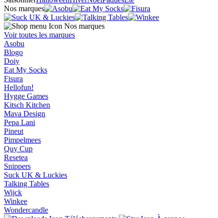
Nos marques
Nos marques
Voir toutes les marques
Asobu
Blogo
Doiy
Eat My Socks
Fisura
Hellofun!
Hygge Games
Kitsch Kitchen
Mava Design
Pepa Lani
Pineut
Pimpelmees
Quy Cup
Resetea
Snippers
Suck UK & Luckies
Talking Tables
Wijck
Winkee
Wondercandle