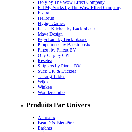
Doiy
by
The Wow Effect Company
Eat My Socks
by
The Wow Effect Company
Fisura
Hellofun!
Hygge Games
Kitsch Kitchen
by
Backtobasix
Mava Design
Pepa Lani
by
Backtobasix
Pimpelmees
by
Backtobasix
Pineut
by
Pineut BV
Quy Cup
by
CPI
Resetea
Snippers
by
Pineut BV
Suck UK & Luckies
Talking Tables
Wijck
Winkee
Wondercandle
Produits Par Univers
Animaux
Beauté & Bien-être
Enfants