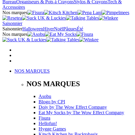
Bureau
Organiseurs & Pots à Crayons
Stylos & Crayons
Tech &
Accessoires
Nos marques
Saisonnier
Saisonnier
Halloween
Hiver
Noël
Pâques
Été
Nos marques
NOS MARQUES
NOS MARQUES
Asobu
Blogo
by
CPI
Doiy
by
The Wow Effect Company
Eat My Socks
by
The Wow Effect Company
Fisura
Hellofun!
Hygge Games
Kitsch Kitchen
by
Backtobasix