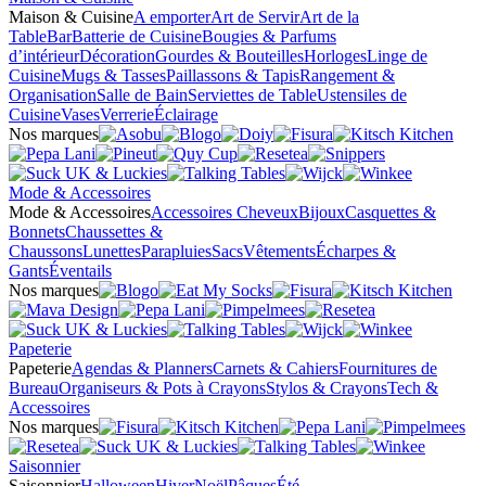
Maison & Cuisine
A emporter
Art de Servir
Art de la
Table
Bar
Batterie de Cuisine
Bougies & Parfums
d’intérieur
Décoration
Gourdes & Bouteilles
Horloges
Linge de
Cuisine
Mugs & Tasses
Paillassons & Tapis
Rangement &
Organisation
Salle de Bain
Serviettes de Table
Ustensiles de
Cuisine
Vases
Verrerie
Éclairage
Nos marques
Mode & Accessoires
Mode & Accessoires
Accessoires Cheveux
Bijoux
Casquettes &
Bonnets
Chaussettes &
Chaussons
Lunettes
Parapluies
Sacs
Vêtements
Écharpes &
Gants
Éventails
Nos marques
Papeterie
Papeterie
Agendas & Planners
Carnets & Cahiers
Fournitures de
Bureau
Organiseurs & Pots à Crayons
Stylos & Crayons
Tech &
Accessoires
Nos marques
Saisonnier
Saisonnier
Halloween
Hiver
Noël
Pâques
Été