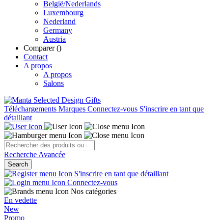
België/Nederlands
Luxembourg
Nederland
Germany
Austria
Comparer (
)
Contact
A propos
A propos
Salons
Téléchargements
Marques
Connectez-vous
S'inscrire en tant que
détaillant
Recherche Avancée
Search
S'inscrire en tant que détaillant
Connectez-vous
Nos catégories
En vedette
New
Promo