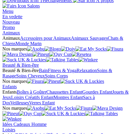
Téléchargements
À propos
Salons
Menu
En vedette
Nouveau
Promo
Animaux
Animaux
Accessoires pour Animaux
Animaux Sauvages
Chats &
Chiens
Monde Marin
Nos marques
Beauté & Bien-être
Beauté & Bien-être
Bain
Fitness & Yoga
Relaxation
Soins &
Rasage
Soins Cheveux
Soins Corps
Nos marques
Enfants
Enfants
Boîtes à Goûter
Chaussettes Enfant
Gourdes Enfant
Jouets &
Jeux
Loisirs Créatifs Enfant
Montres Enfant
Sacs à
Dos
Veilleuses
Verres Enfant
Nos marques
Idées Cadeaux Homme
Loisirs