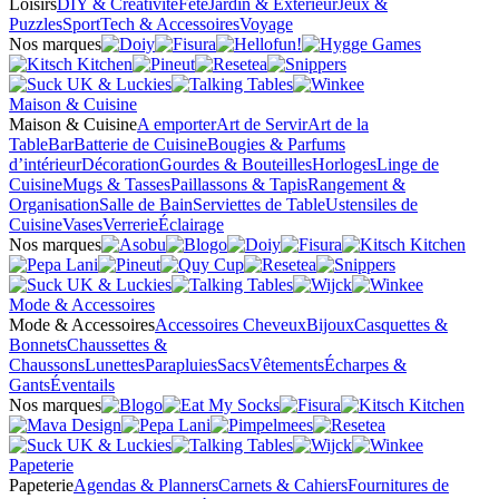
Loisirs
DIY & Créativité
Fête
Jardin & Extérieur
Jeux &
Puzzles
Sport
Tech & Accessoires
Voyage
Nos marques
Maison & Cuisine
Maison & Cuisine
A emporter
Art de Servir
Art de la
Table
Bar
Batterie de Cuisine
Bougies & Parfums
d’intérieur
Décoration
Gourdes & Bouteilles
Horloges
Linge de
Cuisine
Mugs & Tasses
Paillassons & Tapis
Rangement &
Organisation
Salle de Bain
Serviettes de Table
Ustensiles de
Cuisine
Vases
Verrerie
Éclairage
Nos marques
Mode & Accessoires
Mode & Accessoires
Accessoires Cheveux
Bijoux
Casquettes &
Bonnets
Chaussettes &
Chaussons
Lunettes
Parapluies
Sacs
Vêtements
Écharpes &
Gants
Éventails
Nos marques
Papeterie
Papeterie
Agendas & Planners
Carnets & Cahiers
Fournitures de