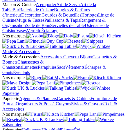
Maison & Cuisine
A emporter
Art de Servir
Art de la
Table
Bar
Batterie de Cuisine
Bougies & Parfums
d’intérieur
Décoration
Gourdes & Bouteilles
Horloges
Linge de
Cuisine
Mugs & Tasses
Paillassons & Tapis
Rangement &
Organisation
Salle de Bain
Serviettes de Table
Ustensiles de
Cuisine
Vases
Verrerie
Éclairage
Nos marques
Mode & Accessoires
Mode & Accessoires
Accessoires Cheveux
Bijoux
Casquettes &
Bonnets
Chaussettes &
Chaussons
Lunettes
Parapluies
Sacs
Vêtements
Écharpes &
Gants
Éventails
Nos marques
Papeterie
Papeterie
Agendas & Planners
Carnets & Cahiers
Fournitures de
Bureau
Organiseurs & Pots à Crayons
Stylos & Crayons
Tech &
Accessoires
Nos marques
Saisonnier
Saisonnier
Halloween
Hiver
Noël
Pâques
Été