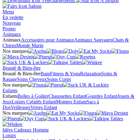
Téléchargements
À propos
Salons
Menu
En vedette
Nouveau
Promo
Animaux
Animaux
Accessoires pour Animaux
Animaux Sauvages
Chats &
Chiens
Monde Marin
Nos marques
Beauté & Bien-être
Beauté & Bien-être
Bain
Fitness & Yoga
Relaxation
Soins &
Rasage
Soins Cheveux
Soins Corps
Nos marques
Enfants
Enfants
Boîtes à Goûter
Chaussettes Enfant
Gourdes Enfant
Jouets &
Jeux
Loisirs Créatifs Enfant
Montres Enfant
Sacs à
Dos
Veilleuses
Verres Enfant
Nos marques
Idées Cadeaux Homme
Loisirs