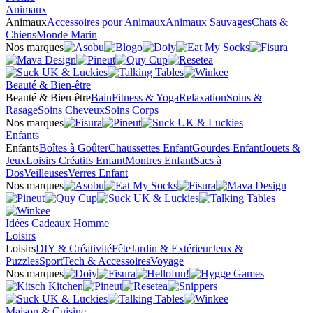
Animaux
Animaux
Accessoires pour Animaux
Animaux Sauvages
Chats &
Chiens
Monde Marin
Nos marques
Beauté & Bien-être
Beauté & Bien-être
Bain
Fitness & Yoga
Relaxation
Soins &
Rasage
Soins Cheveux
Soins Corps
Nos marques
Enfants
Enfants
Boîtes à Goûter
Chaussettes Enfant
Gourdes Enfant
Jouets &
Jeux
Loisirs Créatifs Enfant
Montres Enfant
Sacs à
Dos
Veilleuses
Verres Enfant
Nos marques
Idées Cadeaux Homme
Loisirs
Loisirs
DIY & Créativité
Fête
Jardin & Extérieur
Jeux &
Puzzles
Sport
Tech & Accessoires
Voyage
Nos marques
Maison & Cuisine