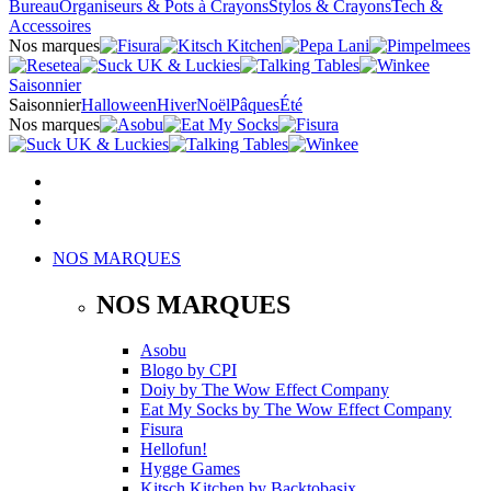
Bureau
Organiseurs & Pots à Crayons
Stylos & Crayons
Tech &
Accessoires
Nos marques
Saisonnier
Saisonnier
Halloween
Hiver
Noël
Pâques
Été
Nos marques
NOS MARQUES
NOS MARQUES
Asobu
Blogo
by
CPI
Doiy
by
The Wow Effect Company
Eat My Socks
by
The Wow Effect Company
Fisura
Hellofun!
Hygge Games
Kitsch Kitchen
by
Backtobasix