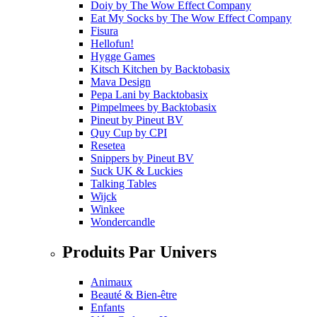
Doiy
by
The Wow Effect Company
Eat My Socks
by
The Wow Effect Company
Fisura
Hellofun!
Hygge Games
Kitsch Kitchen
by
Backtobasix
Mava Design
Pepa Lani
by
Backtobasix
Pimpelmees
by
Backtobasix
Pineut
by
Pineut BV
Quy Cup
by
CPI
Resetea
Snippers
by
Pineut BV
Suck UK & Luckies
Talking Tables
Wijck
Winkee
Wondercandle
Produits Par Univers
Animaux
Beauté & Bien-être
Enfants