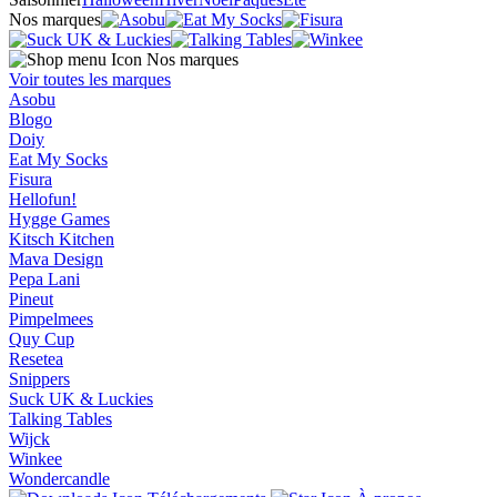
Nos marques
Nos marques
Voir toutes les marques
Asobu
Blogo
Doiy
Eat My Socks
Fisura
Hellofun!
Hygge Games
Kitsch Kitchen
Mava Design
Pepa Lani
Pineut
Pimpelmees
Quy Cup
Resetea
Snippers
Suck UK & Luckies
Talking Tables
Wijck
Winkee
Wondercandle