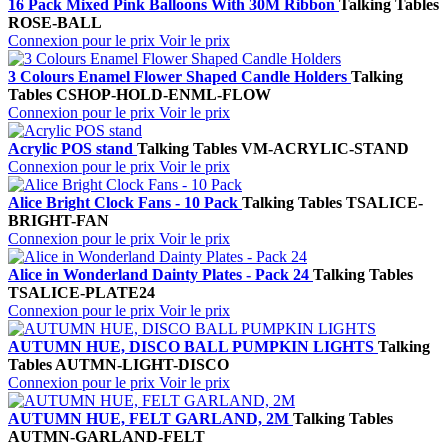
16 Pack Mixed Pink Balloons With 30M Ribbon
Talking Tables
ROSE-BALL
Connexion pour le prix
Voir le prix
3 Colours Enamel Flower Shaped Candle Holders
Talking
Tables
CSHOP-HOLD-ENML-FLOW
Connexion pour le prix
Voir le prix
Acrylic POS stand
Talking Tables
VM-ACRYLIC-STAND
Connexion pour le prix
Voir le prix
Alice Bright Clock Fans - 10 Pack
Talking Tables
TSALICE-
BRIGHT-FAN
Connexion pour le prix
Voir le prix
Alice in Wonderland Dainty Plates - Pack 24
Talking Tables
TSALICE-PLATE24
Connexion pour le prix
Voir le prix
AUTUMN HUE, DISCO BALL PUMPKIN LIGHTS
Talking
Tables
AUTMN-LIGHT-DISCO
Connexion pour le prix
Voir le prix
AUTUMN HUE, FELT GARLAND, 2M
Talking Tables
AUTMN-GARLAND-FELT