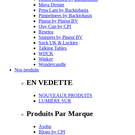
Mava Design
Pepa Lani
by
Backtobasix
Pimpelmees
by
Backtobasix
Pineut
by
Pineut BV
Quy Cup
by
CPI
Resetea
Snippers
by
Pineut BV
Suck UK & Luckies
Talking Tables
WIJCK
Winkee
Wondercandle
Nos produits
EN VEDETTE
NOUVEAUX PRODUITS
LUMIÈRE SUR
Produits Par Marque
Asobu
Blogo
by
CPI