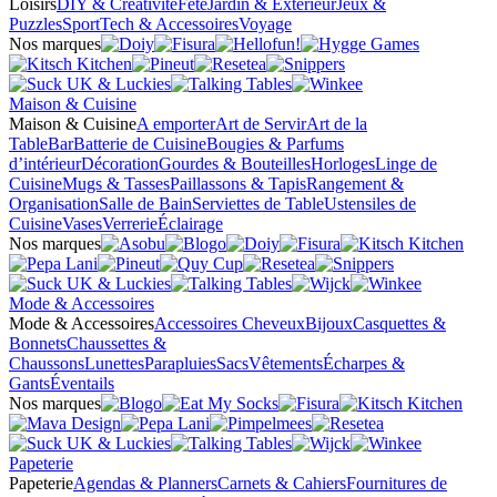
Loisirs
DIY & Créativité
Fête
Jardin & Extérieur
Jeux &
Puzzles
Sport
Tech & Accessoires
Voyage
Nos marques
Maison & Cuisine
Maison & Cuisine
A emporter
Art de Servir
Art de la
Table
Bar
Batterie de Cuisine
Bougies & Parfums
d’intérieur
Décoration
Gourdes & Bouteilles
Horloges
Linge de
Cuisine
Mugs & Tasses
Paillassons & Tapis
Rangement &
Organisation
Salle de Bain
Serviettes de Table
Ustensiles de
Cuisine
Vases
Verrerie
Éclairage
Nos marques
Mode & Accessoires
Mode & Accessoires
Accessoires Cheveux
Bijoux
Casquettes &
Bonnets
Chaussettes &
Chaussons
Lunettes
Parapluies
Sacs
Vêtements
Écharpes &
Gants
Éventails
Nos marques
Papeterie
Papeterie
Agendas & Planners
Carnets & Cahiers
Fournitures de