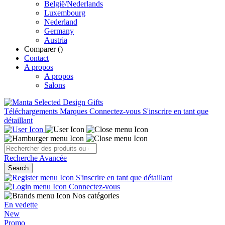
België/Nederlands
Luxembourg
Nederland
Germany
Austria
Comparer (
)
Contact
A propos
A propos
Salons
Téléchargements
Marques
Connectez-vous
S'inscrire en tant que
détaillant
Recherche Avancée
Search
S'inscrire en tant que détaillant
Connectez-vous
Nos catégories
En vedette
New
Promo