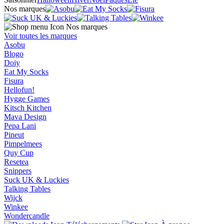
Nos marques
Nos marques
Voir toutes les marques
Asobu
Blogo
Doiy
Eat My Socks
Fisura
Hellofun!
Hygge Games
Kitsch Kitchen
Mava Design
Pepa Lani
Pineut
Pimpelmees
Quy Cup
Resetea
Snippers
Suck UK & Luckies
Talking Tables
Wijck
Winkee
Wondercandle