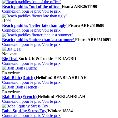
Beach paddles ''out of the office''
Fisura
ABE2611190
Connexion pour le prix
Voir le prix
-10%
Beach paddles ‘better late than ugly’
Fisura
ABE2510690
Connexion pour le prix
Voir le prix
Beach paddles ‘hotter than last summer’
Fisura
ABE2510691
Connexion pour le prix
Voir le prix
Nouveau
Big Deal
Suck UK & Luckies
LK IAGBD
Connexion pour le prix
Voir le prix
En vedette
Blah Blah (Dutch)
Hellofun!
BENBLAHBLAH
Connexion pour le prix
Voir le prix
En vedette
Blah Blah (French)
Hellofun!
FRBLAHBLAH
Connexion pour le prix
Voir le prix
Boba Squishy Stress Toy
Winkee
18884
Connexion pour le prix
Voir le prix