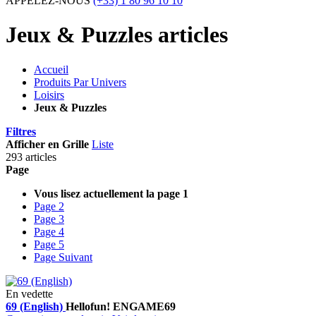
APPELEZ-NOUS
(+33) 1 80 96 10 10
Jeux & Puzzles articles
Accueil
Produits Par Univers
Loisirs
Jeux & Puzzles
Filtres
Afficher en
Grille
Liste
293 articles
Page
Vous lisez actuellement la page
1
Page
2
Page
3
Page
4
Page
5
Page
Suivant
En vedette
69 (English)
Hellofun!
ENGAME69