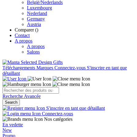
België/Nederlands
Luxembourg
Nederland
Germany
Austria
Comparer (
)
Contact
A propos
A propos
Salons
Téléchargements
Marques
Connectez-vous
S'inscrire en tant que
détaillant
Recherche Avancée
Search
S'inscrire en tant que détaillant
Connectez-vous
Nos catégories
En vedette
New
Promo