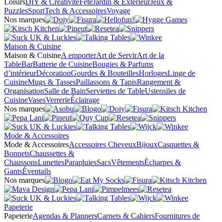
Loisirs
DIY & Créativité
Fête
Jardin & Extérieur
Jeux &
Puzzles
Sport
Tech & Accessoires
Voyage
Nos marques
Maison & Cuisine
Maison & Cuisine
A emporter
Art de Servir
Art de la
Table
Bar
Batterie de Cuisine
Bougies & Parfums
d’intérieur
Décoration
Gourdes & Bouteilles
Horloges
Linge de
Cuisine
Mugs & Tasses
Paillassons & Tapis
Rangement &
Organisation
Salle de Bain
Serviettes de Table
Ustensiles de
Cuisine
Vases
Verrerie
Éclairage
Nos marques
Mode & Accessoires
Mode & Accessoires
Accessoires Cheveux
Bijoux
Casquettes &
Bonnets
Chaussettes &
Chaussons
Lunettes
Parapluies
Sacs
Vêtements
Écharpes &
Gants
Éventails
Nos marques
Papeterie
Papeterie
Agendas & Planners
Carnets & Cahiers
Fournitures de