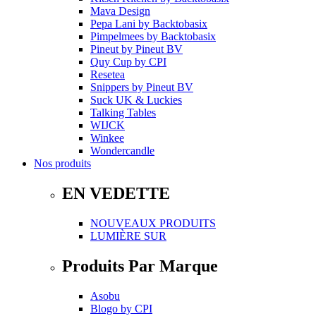
Mava Design
Pepa Lani
by
Backtobasix
Pimpelmees
by
Backtobasix
Pineut
by
Pineut BV
Quy Cup
by
CPI
Resetea
Snippers
by
Pineut BV
Suck UK & Luckies
Talking Tables
WIJCK
Winkee
Wondercandle
Nos produits
EN VEDETTE
NOUVEAUX PRODUITS
LUMIÈRE SUR
Produits Par Marque
Asobu
Blogo
by
CPI