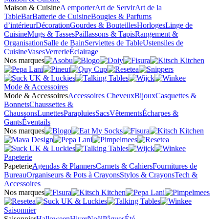
Maison & Cuisine
A emporter
Art de Servir
Art de la
Table
Bar
Batterie de Cuisine
Bougies & Parfums
d’intérieur
Décoration
Gourdes & Bouteilles
Horloges
Linge de
Cuisine
Mugs & Tasses
Paillassons & Tapis
Rangement &
Organisation
Salle de Bain
Serviettes de Table
Ustensiles de
Cuisine
Vases
Verrerie
Éclairage
Nos marques
Mode & Accessoires
Mode & Accessoires
Accessoires Cheveux
Bijoux
Casquettes &
Bonnets
Chaussettes &
Chaussons
Lunettes
Parapluies
Sacs
Vêtements
Écharpes &
Gants
Éventails
Nos marques
Papeterie
Papeterie
Agendas & Planners
Carnets & Cahiers
Fournitures de
Bureau
Organiseurs & Pots à Crayons
Stylos & Crayons
Tech &
Accessoires
Nos marques
Saisonnier
Saisonnier
Halloween
Hiver
Noël
Pâques
Été