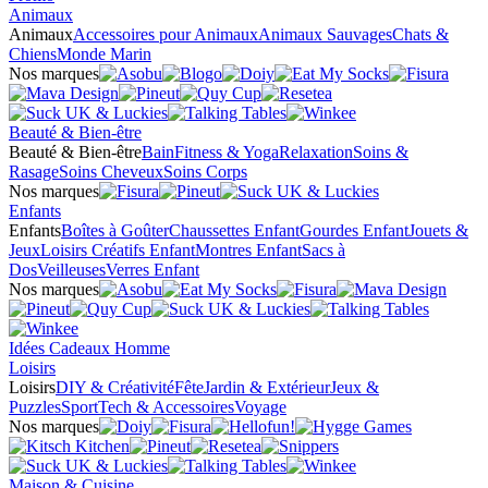
Animaux
Animaux
Accessoires pour Animaux
Animaux Sauvages
Chats &
Chiens
Monde Marin
Nos marques
Beauté & Bien-être
Beauté & Bien-être
Bain
Fitness & Yoga
Relaxation
Soins &
Rasage
Soins Cheveux
Soins Corps
Nos marques
Enfants
Enfants
Boîtes à Goûter
Chaussettes Enfant
Gourdes Enfant
Jouets &
Jeux
Loisirs Créatifs Enfant
Montres Enfant
Sacs à
Dos
Veilleuses
Verres Enfant
Nos marques
Idées Cadeaux Homme
Loisirs
Loisirs
DIY & Créativité
Fête
Jardin & Extérieur
Jeux &
Puzzles
Sport
Tech & Accessoires
Voyage
Nos marques
Maison & Cuisine