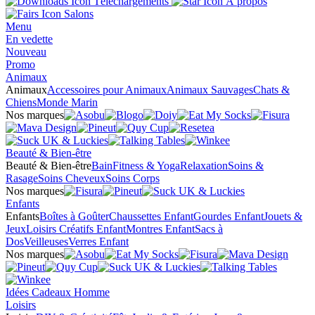
Téléchargements
À propos
Salons
Menu
En vedette
Nouveau
Promo
Animaux
Animaux
Accessoires pour Animaux
Animaux Sauvages
Chats &
Chiens
Monde Marin
Nos marques
Beauté & Bien-être
Beauté & Bien-être
Bain
Fitness & Yoga
Relaxation
Soins &
Rasage
Soins Cheveux
Soins Corps
Nos marques
Enfants
Enfants
Boîtes à Goûter
Chaussettes Enfant
Gourdes Enfant
Jouets &
Jeux
Loisirs Créatifs Enfant
Montres Enfant
Sacs à
Dos
Veilleuses
Verres Enfant
Nos marques
Idées Cadeaux Homme
Loisirs