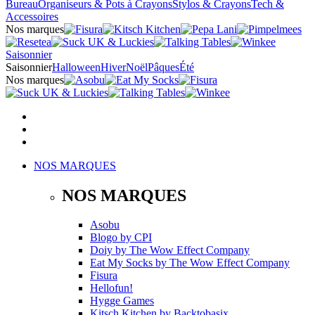
Bureau
Organiseurs & Pots à Crayons
Stylos & Crayons
Tech &
Accessoires
Nos marques
Saisonnier
Saisonnier
Halloween
Hiver
Noël
Pâques
Été
Nos marques
NOS MARQUES
NOS MARQUES
Asobu
Blogo
by
CPI
Doiy
by
The Wow Effect Company
Eat My Socks
by
The Wow Effect Company
Fisura
Hellofun!
Hygge Games
Kitsch Kitchen
by
Backtobasix