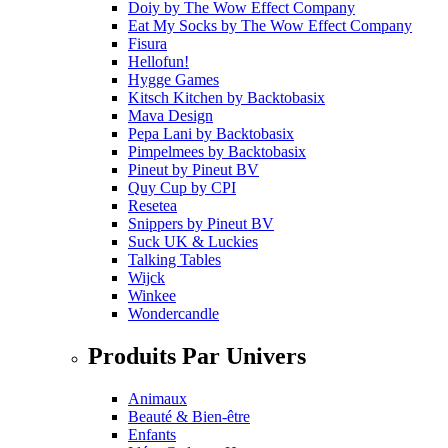
Doiy
by
The Wow Effect Company
Eat My Socks
by
The Wow Effect Company
Fisura
Hellofun!
Hygge Games
Kitsch Kitchen
by
Backtobasix
Mava Design
Pepa Lani
by
Backtobasix
Pimpelmees
by
Backtobasix
Pineut
by
Pineut BV
Quy Cup
by
CPI
Resetea
Snippers
by
Pineut BV
Suck UK & Luckies
Talking Tables
Wijck
Winkee
Wondercandle
Produits Par Univers
Animaux
Beauté & Bien-être
Enfants