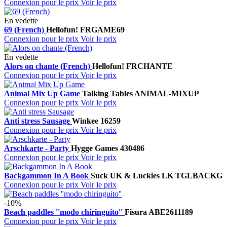
Connexion pour le prix
Voir le prix
En vedette
69 (French)
Hellofun!
FRGAME69
Connexion pour le prix
Voir le prix
En vedette
Alors on chante (French)
Hellofun!
FRCHANTE
Connexion pour le prix
Voir le prix
Animal Mix Up Game
Talking Tables
ANIMAL-MIXUP
Connexion pour le prix
Voir le prix
Anti stress Sausage
Winkee
16259
Connexion pour le prix
Voir le prix
Arschkarte - Party
Hygge Games
430486
Connexion pour le prix
Voir le prix
Backgammon In A Book
Suck UK & Luckies
LK TGLBACKG
Connexion pour le prix
Voir le prix
-10%
Beach paddles ''modo chiringuito''
Fisura
ABE2611189
Connexion pour le prix
Voir le prix