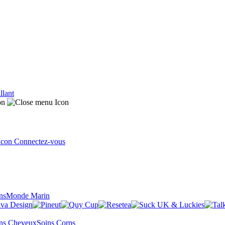
llant
Connectez-vous
ns
Monde Marin
ns Cheveux
Soins Corps