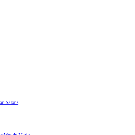
Salons
ns
Monde Marin