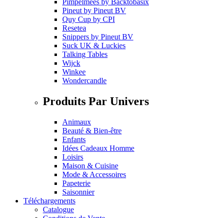
Pimpelmees
by
Backtobasix
Pineut
by
Pineut BV
Quy Cup
by
CPI
Resetea
Snippers
by
Pineut BV
Suck UK & Luckies
Talking Tables
Wijck
Winkee
Wondercandle
Produits Par Univers
Animaux
Beauté & Bien-être
Enfants
Idées Cadeaux Homme
Loisirs
Maison & Cuisine
Mode & Accessoires
Papeterie
Saisonnier
Téléchargements
Catalogue