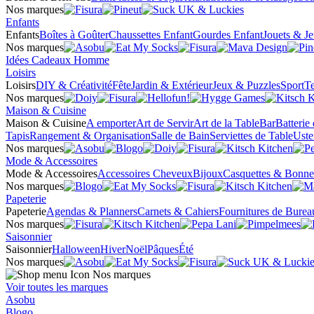
Nos marques
Enfants
Enfants
Boîtes à Goûter
Chaussettes Enfant
Gourdes Enfant
Jouets & J
Nos marques
Idées Cadeaux Homme
Loisirs
Loisirs
DIY & Créativité
Fête
Jardin & Extérieur
Jeux & Puzzles
Sport
Te
Nos marques
Maison & Cuisine
Maison & Cuisine
A emporter
Art de Servir
Art de la Table
Bar
Batterie
Tapis
Rangement & Organisation
Salle de Bain
Serviettes de Table
Uste
Nos marques
Mode & Accessoires
Mode & Accessoires
Accessoires Cheveux
Bijoux
Casquettes & Bonne
Nos marques
Papeterie
Papeterie
Agendas & Planners
Carnets & Cahiers
Fournitures de Burea
Nos marques
Saisonnier
Saisonnier
Halloween
Hiver
Noël
Pâques
Été
Nos marques
Nos marques
Voir toutes les marques
Asobu
Blogo