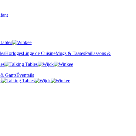
fant
les
Horloges
Linge de Cuisine
Mugs & Tasses
Paillassons &
 & Gants
Éventails