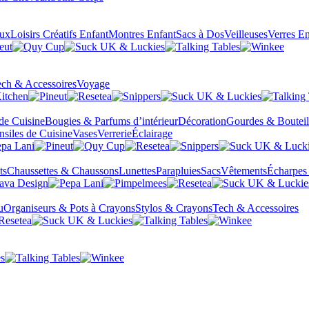
eux
Loisirs Créatifs Enfant
Montres Enfant
Sacs à Dos
Veilleuses
Verres En
ch & Accessoires
Voyage
 de Cuisine
Bougies & Parfums d’intérieur
Décoration
Gourdes & Bouteil
nsiles de Cuisine
Vases
Verrerie
Éclairage
ts
Chaussettes & Chaussons
Lunettes
Parapluies
Sacs
Vêtements
Écharpes
u
Organiseurs & Pots à Crayons
Stylos & Crayons
Tech & Accessoires