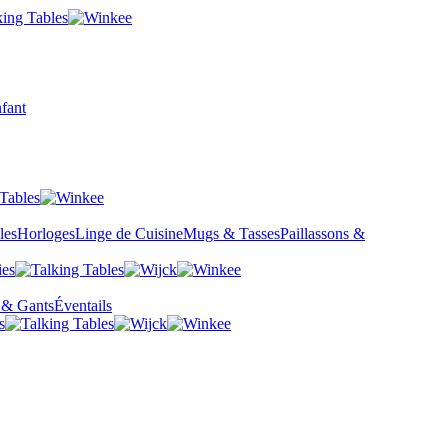
fant
les
Horloges
Linge de Cuisine
Mugs & Tasses
Paillassons &
 & Gants
Éventails