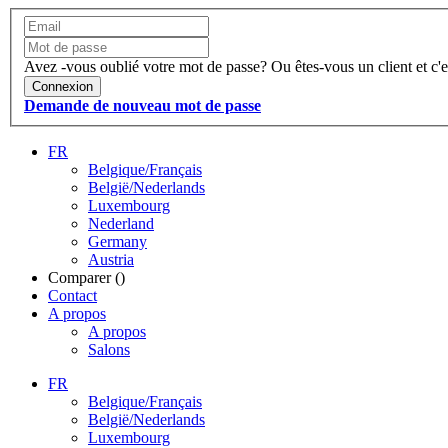
Avez -vous oublié votre mot de passe?
Ou êtes-vous un client et c'e
Connexion
Demande de nouveau mot de passe
FR
Belgique/Français
België/Nederlands
Luxembourg
Nederland
Germany
Austria
Comparer (
)
Contact
A propos
A propos
Salons
FR
Belgique/Français
België/Nederlands
Luxembourg