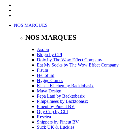
NOS MARQUES
NOS MARQUES
Asobu
Blogo
by
CPI
Doiy
by
The Wow Effect Company
Eat My Socks
by
The Wow Effect Company
Fisura
Hellofun!
Hygge Games
Kitsch Kitchen
by
Backtobasix
Mava Design
Pepa Lani
by
Backtobasix
Pimpelmees
by
Backtobasix
Pineut
by
Pineut BV
Quy Cup
by
CPI
Resetea
Snippers
by
Pineut BV
Suck UK & Luckies