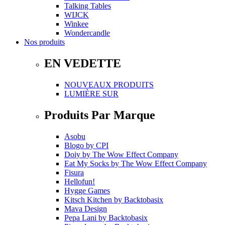
Talking Tables
WIJCK
Winkee
Wondercandle
Nos produits
EN VEDETTE
NOUVEAUX PRODUITS
LUMIÈRE SUR
Produits Par Marque
Asobu
Blogo
by
CPI
Doiy
by
The Wow Effect Company
Eat My Socks
by
The Wow Effect Company
Fisura
Hellofun!
Hygge Games
Kitsch Kitchen
by
Backtobasix
Mava Design
Pepa Lani
by
Backtobasix