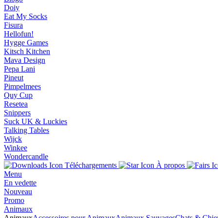
Doiy
Eat My Socks
Fisura
Hellofun!
Hygge Games
Kitsch Kitchen
Mava Design
Pepa Lani
Pineut
Pimpelmees
Quy Cup
Resetea
Snippers
Suck UK & Luckies
Talking Tables
Wijck
Winkee
Wondercandle
Téléchargements
À propos
Menu
En vedette
Nouveau
Promo
Animaux
Animaux
Accessoires pour Animaux
Animaux Sauvages
Chats & Chie