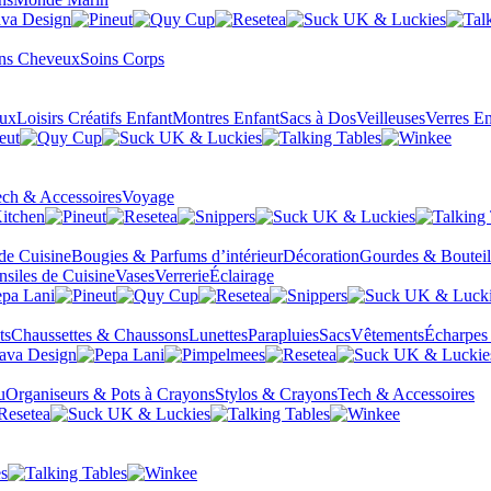
ns Cheveux
Soins Corps
eux
Loisirs Créatifs Enfant
Montres Enfant
Sacs à Dos
Veilleuses
Verres En
ch & Accessoires
Voyage
 de Cuisine
Bougies & Parfums d’intérieur
Décoration
Gourdes & Bouteil
nsiles de Cuisine
Vases
Verrerie
Éclairage
ts
Chaussettes & Chaussons
Lunettes
Parapluies
Sacs
Vêtements
Écharpes
u
Organiseurs & Pots à Crayons
Stylos & Crayons
Tech & Accessoires