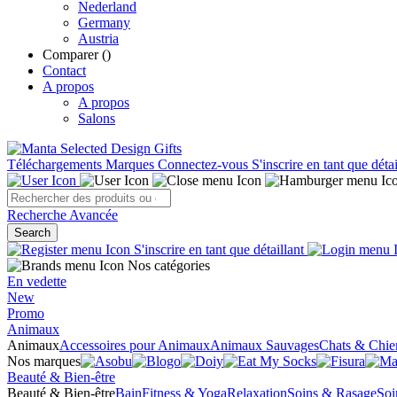
Nederland
Germany
Austria
Comparer (
)
Contact
A propos
A propos
Salons
Téléchargements
Marques
Connectez-vous
S'inscrire en tant que détai
Recherche Avancée
Search
S'inscrire en tant que détaillant
Nos catégories
En vedette
New
Promo
Animaux
Animaux
Accessoires pour Animaux
Animaux Sauvages
Chats & Chie
Nos marques
Beauté & Bien-être
Beauté & Bien-être
Bain
Fitness & Yoga
Relaxation
Soins & Rasage
Soi