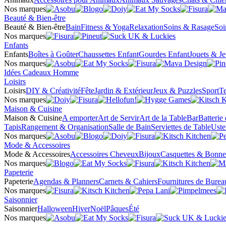
Nos marques
Beauté & Bien-être
Beauté & Bien-être
Bain
Fitness & Yoga
Relaxation
Soins & Rasage
Soi
Nos marques
Enfants
Enfants
Boîtes à Goûter
Chaussettes Enfant
Gourdes Enfant
Jouets & J
Nos marques
Idées Cadeaux Homme
Loisirs
Loisirs
DIY & Créativité
Fête
Jardin & Extérieur
Jeux & Puzzles
Sport
Te
Nos marques
Maison & Cuisine
Maison & Cuisine
A emporter
Art de Servir
Art de la Table
Bar
Batterie
Tapis
Rangement & Organisation
Salle de Bain
Serviettes de Table
Uste
Nos marques
Mode & Accessoires
Mode & Accessoires
Accessoires Cheveux
Bijoux
Casquettes & Bonne
Nos marques
Papeterie
Papeterie
Agendas & Planners
Carnets & Cahiers
Fournitures de Burea
Nos marques
Saisonnier
Saisonnier
Halloween
Hiver
Noël
Pâques
Été
Nos marques