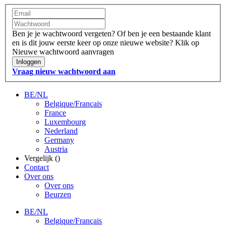
Ben je je wachtwoord vergeten?
Of ben je een bestaande klant
en is dit jouw eerste keer op onze nieuwe website?
Klik op
Nieuwe wachtwoord aanvragen
Inloggen
Vraag nieuw wachtwoord aan
BE/NL
Belgique/Français
France
Luxembourg
Nederland
Germany
Austria
Vergelijk (
)
Contact
Over ons
Over ons
Beurzen
BE/NL
Belgique/Français