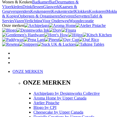
Wonen & Keuken
Badkamer
Bar
Deurmatten &
Vloerkleden
Drinkflessen
Glaswerk
Kaarsen &
Geurverspreiders
Keukengerei
Keukentextiel
Klokken
Kookgerei
Mokk
& Kopjes
Opbergen & Organiseren
Serveren
Servetten
Tafel &
Servies
Vazen
Verlichting
Voor Onderweg
Woondecoratie
Onze merken
ONZE MERKEN
ONZE MERKEN
Archipelago
by
Designworks Collective
Aroma Home
by
Upper Canada
Atelier Pistache
Blogo
by
CPI
Cheesecake
by
Upper Canada
Danielle Creations
by
Upper Canada