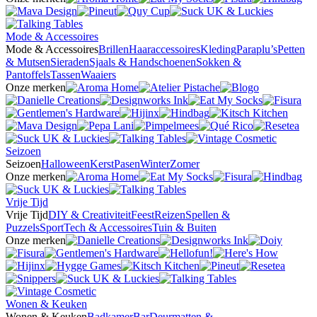
Mode & Accessoires
Mode & Accessoires
Brillen
Haaraccessoires
Kleding
Paraplu’s
Petten
& Mutsen
Sieraden
Sjaals & Handschoenen
Sokken &
Pantoffels
Tassen
Waaiers
Onze merken
Seizoen
Seizoen
Halloween
Kerst
Pasen
Winter
Zomer
Onze merken
Vrije Tijd
Vrije Tijd
DIY & Creativiteit
Feest
Reizen
Spellen &
Puzzels
Sport
Tech & Accessoires
Tuin & Buiten
Onze merken
Wonen & Keuken
Wonen & Keuken
Badkamer
Bar
Deurmatten &