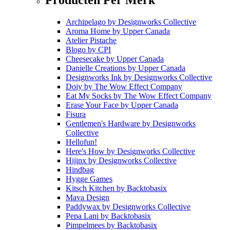
Archipelago
by
Designworks Collective
Aroma Home
by
Upper Canada
Atelier Pistache
Blogo
by
CPI
Cheesecake
by
Upper Canada
Danielle Creations
by
Upper Canada
Designworks Ink
by
Designworks Collective
Doiy
by
The Wow Effect Company
Eat My Socks
by
The Wow Effect Company
Erase Your Face
by
Upper Canada
Fisura
Gentlemen's Hardware
by
Designworks
Collective
Hellofun!
Here's How
by
Designworks Collective
Hijinx
by
Designworks Collective
Hindbag
Hygge Games
Kitsch Kitchen
by
Backtobasix
Mava Design
Paddywax
by
Designworks Collective
Pepa Lani
by
Backtobasix
Pimpelmees
by
Backtobasix