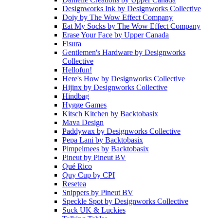
Designworks Ink
by
Designworks Collective
Doiy
by
The Wow Effect Company
Eat My Socks
by
The Wow Effect Company
Erase Your Face
by
Upper Canada
Fisura
Gentlemen's Hardware
by
Designworks
Collective
Hellofun!
Here's How
by
Designworks Collective
Hijinx
by
Designworks Collective
Hindbag
Hygge Games
Kitsch Kitchen
by
Backtobasix
Mava Design
Paddywax
by
Designworks Collective
Pepa Lani
by
Backtobasix
Pimpelmees
by
Backtobasix
Pineut
by
Pineut BV
Qué Rico
Quy Cup
by
CPI
Resetea
Snippers
by
Pineut BV
Speckle Spot
by
Designworks Collective
Suck UK & Luckies