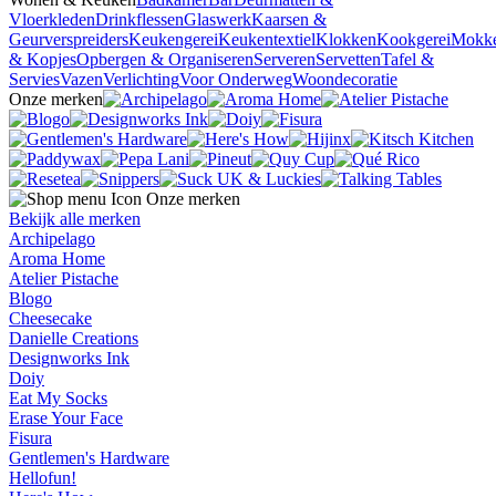
Vloerkleden
Drinkflessen
Glaswerk
Kaarsen &
Geurverspreiders
Keukengerei
Keukentextiel
Klokken
Kookgerei
Mokk
& Kopjes
Opbergen & Organiseren
Serveren
Servetten
Tafel &
Servies
Vazen
Verlichting
Voor Onderweg
Woondecoratie
Onze merken
Onze merken
Bekijk alle merken
Archipelago
Aroma Home
Atelier Pistache
Blogo
Cheesecake
Danielle Creations
Designworks Ink
Doiy
Eat My Socks
Erase Your Face
Fisura
Gentlemen's Hardware
Hellofun!