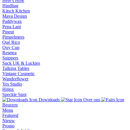
Here's How
Hindbag
Kitsch Kitchen
Mava Design
Paddywax
Pepa Lani
Pineut
Pimpelmees
Qué Rico
Quy Cup
Resetea
Snippers
Suck UK & Luckies
Talking Tables
Vintage Cosmetic
Wanderflower
Yes Studio
Hijinx
Speckle Spot
Downloads
Over ons
Beurzen
Menu
Featured
Nieuw
Promo