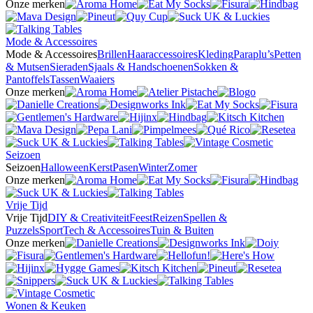
Onze merken
Mode & Accessoires
Mode & Accessoires
Brillen
Haaraccessoires
Kleding
Paraplu’s
Petten
& Mutsen
Sieraden
Sjaals & Handschoenen
Sokken &
Pantoffels
Tassen
Waaiers
Onze merken
Seizoen
Seizoen
Halloween
Kerst
Pasen
Winter
Zomer
Onze merken
Vrije Tijd
Vrije Tijd
DIY & Creativiteit
Feest
Reizen
Spellen &
Puzzels
Sport
Tech & Accessoires
Tuin & Buiten
Onze merken
Wonen & Keuken