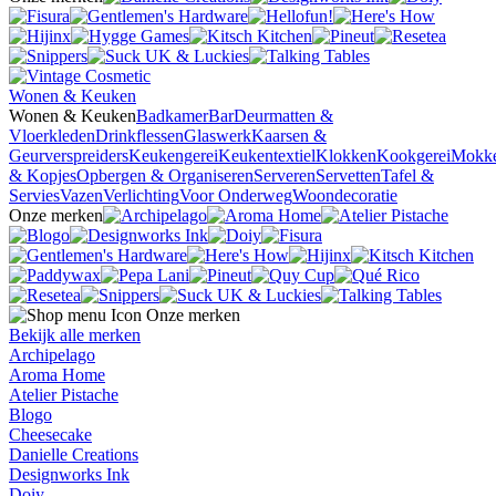
Wonen & Keuken
Wonen & Keuken
Badkamer
Bar
Deurmatten &
Vloerkleden
Drinkflessen
Glaswerk
Kaarsen &
Geurverspreiders
Keukengerei
Keukentextiel
Klokken
Kookgerei
Mokk
& Kopjes
Opbergen & Organiseren
Serveren
Servetten
Tafel &
Servies
Vazen
Verlichting
Voor Onderweg
Woondecoratie
Onze merken
Onze merken
Bekijk alle merken
Archipelago
Aroma Home
Atelier Pistache
Blogo
Cheesecake
Danielle Creations
Designworks Ink
Doiy