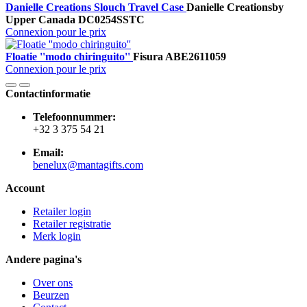
Danielle Creations Slouch Travel Case
Danielle Creations
by
Upper Canada
DC0254SSTC
Connexion pour le prix
Floatie ''modo chiringuito''
Fisura
ABE2611059
Connexion pour le prix
Contactinformatie
Telefoonnummer:
+32 3 375 54 21
Email:
benelux@mantagifts.com
Account
Retailer login
Retailer registratie
Merk login
Andere pagina's
Over ons
Beurzen