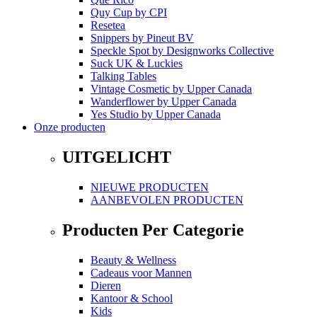
Quy Cup
by
CPI
Resetea
Snippers
by
Pineut BV
Speckle Spot
by
Designworks Collective
Suck UK & Luckies
Talking Tables
Vintage Cosmetic
by
Upper Canada
Wanderflower
by
Upper Canada
Yes Studio
by
Upper Canada
Onze producten
UITGELICHT
NIEUWE PRODUCTEN
AANBEVOLEN PRODUCTEN
Producten Per Categorie
Beauty & Wellness
Cadeaus voor Mannen
Dieren
Kantoor & School
Kids