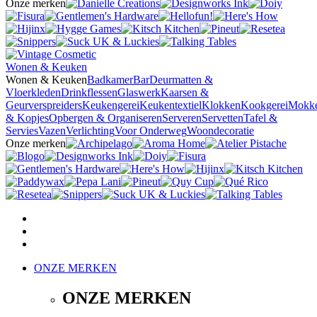
Onze merken
Wonen & Keuken
Wonen & Keuken
Badkamer
Bar
Deurmatten &
Vloerkleden
Drinkflessen
Glaswerk
Kaarsen &
Geurverspreiders
Keukengerei
Keukentextiel
Klokken
Kookgerei
Mokk
& Kopjes
Opbergen & Organiseren
Serveren
Servetten
Tafel &
Servies
Vazen
Verlichting
Voor Onderweg
Woondecoratie
Onze merken
ONZE MERKEN
ONZE MERKEN