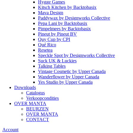
Hygge Games
Kitsch Kitchen
by
Backtobasix
Mava Design
Paddywax
by
Designworks Collective
Pepa Lani
by
Backtobasix
Pimpelmees
by
Backtobasix
Pineut
by
Pineut BV
Quy Cup
by
CPI
Qué Rico
Resetea
Speckle Spot
by
Designworks Collective
Suck UK & Luckies
Talking Tables
Vintage Cosmetic
by
Upper Canada
Wanderflower
by
Upper Canada
Yes Studio
by
Upper Canada
Downloads
Catalogus
Verkoopcondities
OVER MANTA
BEURZEN
OVER MANTA
CONTACT
Account