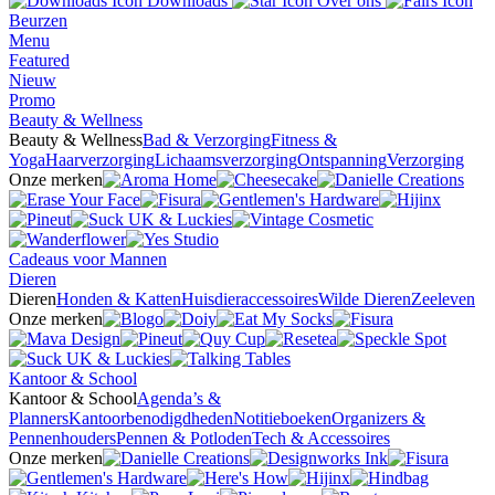
Downloads
Over ons
Beurzen
Menu
Featured
Nieuw
Promo
Beauty & Wellness
Beauty & Wellness
Bad & Verzorging
Fitness &
Yoga
Haarverzorging
Lichaamsverzorging
Ontspanning
Verzorging
Onze merken
Cadeaus voor Mannen
Dieren
Dieren
Honden & Katten
Huisdieraccessoires
Wilde Dieren
Zeeleven
Onze merken
Kantoor & School
Kantoor & School
Agenda’s &
Planners
Kantoorbenodigdheden
Notitieboeken
Organizers &
Pennenhouders
Pennen & Potloden
Tech & Accessoires
Onze merken