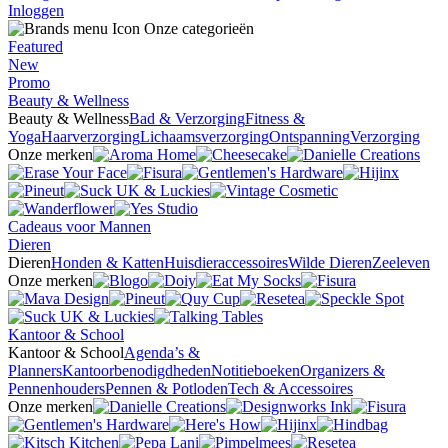
Inloggen
Onze categorieën
Featured
New
Promo
Beauty & Wellness
Beauty & Wellness
Bad & Verzorging
Fitness &
Yoga
Haarverzorging
Lichaamsverzorging
Ontspanning
Verzorging
Onze merken
Cadeaus voor Mannen
Dieren
Dieren
Honden & Katten
Huisdieraccessoires
Wilde Dieren
Zeeleven
Onze merken
Kantoor & School
Kantoor & School
Agenda’s &
Planners
Kantoorbenodigdheden
Notitieboeken
Organizers &
Pennenhouders
Pennen & Potloden
Tech & Accessoires
Onze merken