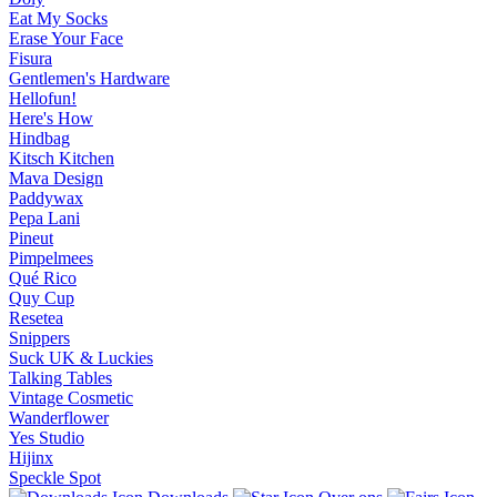
Eat My Socks
Erase Your Face
Fisura
Gentlemen's Hardware
Hellofun!
Here's How
Hindbag
Kitsch Kitchen
Mava Design
Paddywax
Pepa Lani
Pineut
Pimpelmees
Qué Rico
Quy Cup
Resetea
Snippers
Suck UK & Luckies
Talking Tables
Vintage Cosmetic
Wanderflower
Yes Studio
Hijinx
Speckle Spot