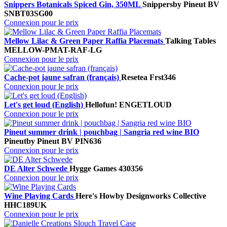
Snippers Botanicals Spiced Gin, 350ML
Snippers
by Pineut BV
SNBT03SG00
Connexion pour le prix
Mellow Lilac & Green Paper Raffia Placemats
Talking Tables
MELLOW-PMAT-RAF-LG
Connexion pour le prix
Cache-pot jaune safran (français)
Resetea
Frst346
Connexion pour le prix
Let's get loud (English)
Hellofun!
ENGETLOUD
Connexion pour le prix
Pineut summer drink | pouchbag | Sangria red wine BIO
Pineut
by Pineut BV
PIN636
Connexion pour le prix
DE Alter Schwede
Hygge Games
430356
Connexion pour le prix
Wine Playing Cards
Here's How
by Designworks Collective
HHC189UK
Connexion pour le prix