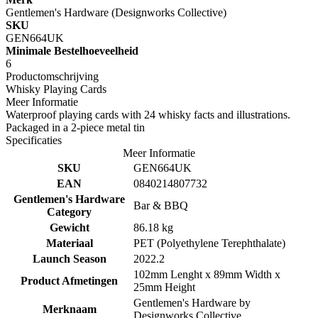
Gentlemen's Hardware (Designworks Collective)
SKU
GEN664UK
Minimale Bestelhoeveelheid
6
Productomschrijving
Whisky Playing Cards
Meer Informatie
Waterproof playing cards with 24 whisky facts and illustrations.
Packaged in a 2-piece metal tin
Specificaties
Meer Informatie
SKU
GEN664UK
EAN
0840214807732
Gentlemen's Hardware
Bar & BBQ
Category
Gewicht
86.18 kg
Materiaal
PET (Polyethylene Terephthalate)
Launch Season
2022.2
102mm Lenght x 89mm Width x
Product Afmetingen
25mm Height
Gentlemen's Hardware by
Merknaam
Designworks Collective