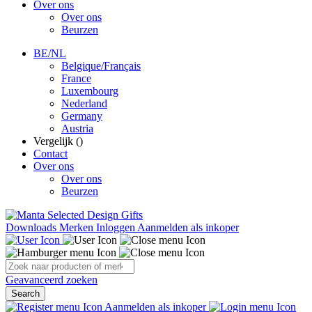
Over ons
Over ons
Beurzen
BE/NL
Belgique/Français
France
Luxembourg
Nederland
Germany
Austria
Vergelijk (
)
Contact
Over ons
Over ons
Beurzen
Downloads
Merken
Inloggen
Aanmelden als inkoper
Geavanceerd zoeken
Search
Aanmelden als inkoper