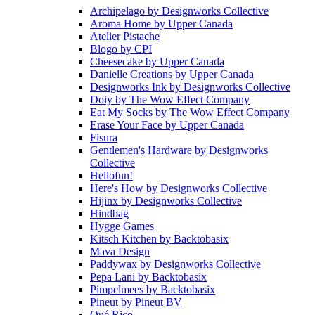
Archipelago
by
Designworks Collective
Aroma Home
by
Upper Canada
Atelier Pistache
Blogo
by
CPI
Cheesecake
by
Upper Canada
Danielle Creations
by
Upper Canada
Designworks Ink
by
Designworks Collective
Doiy
by
The Wow Effect Company
Eat My Socks
by
The Wow Effect Company
Erase Your Face
by
Upper Canada
Fisura
Gentlemen's Hardware
by
Designworks
Collective
Hellofun!
Here's How
by
Designworks Collective
Hijinx
by
Designworks Collective
Hindbag
Hygge Games
Kitsch Kitchen
by
Backtobasix
Mava Design
Paddywax
by
Designworks Collective
Pepa Lani
by
Backtobasix
Pimpelmees
by
Backtobasix
Pineut
by
Pineut BV
Qué Rico