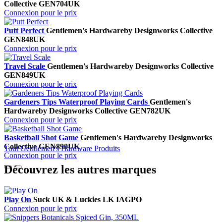
Collective
GEN704UK
Connexion pour le prix
Putt Perfect
Gentlemen's Hardware
by Designworks Collective
GEN848UK
Connexion pour le prix
Travel Scale
Gentlemen's Hardware
by Designworks Collective
GEN849UK
Connexion pour le prix
Gardeners Tips Waterproof Playing Cards
Gentlemen's
Hardware
by Designworks Collective
GEN782UK
Connexion pour le prix
Basketball Shot Game
Gentlemen's Hardware
by Designworks
Collective
GEN890UK
Tout Gentlemen's Hardware Produits
Connexion pour le prix
Découvrez les autres marques
Play On
Suck UK & Luckies
LK IAGPO
Connexion pour le prix