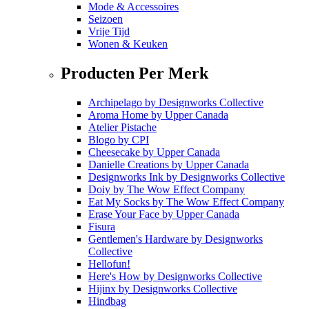
Mode & Accessoires
Seizoen
Vrije Tijd
Wonen & Keuken
Producten Per Merk
Archipelago
by
Designworks Collective
Aroma Home
by
Upper Canada
Atelier Pistache
Blogo
by
CPI
Cheesecake
by
Upper Canada
Danielle Creations
by
Upper Canada
Designworks Ink
by
Designworks Collective
Doiy
by
The Wow Effect Company
Eat My Socks
by
The Wow Effect Company
Erase Your Face
by
Upper Canada
Fisura
Gentlemen's Hardware
by
Designworks
Collective
Hellofun!
Here's How
by
Designworks Collective
Hijinx
by
Designworks Collective
Hindbag