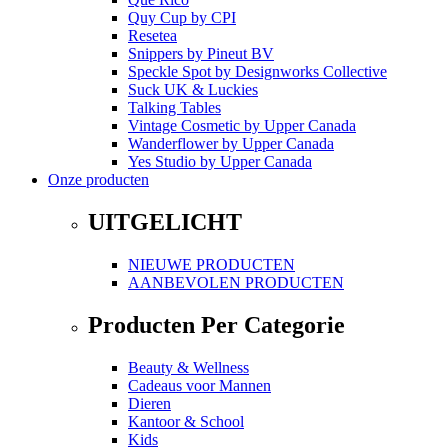
Quy Cup
by
CPI
Resetea
Snippers
by
Pineut BV
Speckle Spot
by
Designworks Collective
Suck UK & Luckies
Talking Tables
Vintage Cosmetic
by
Upper Canada
Wanderflower
by
Upper Canada
Yes Studio
by
Upper Canada
Onze producten
UITGELICHT
NIEUWE PRODUCTEN
AANBEVOLEN PRODUCTEN
Producten Per Categorie
Beauty & Wellness
Cadeaus voor Mannen
Dieren
Kantoor & School
Kids