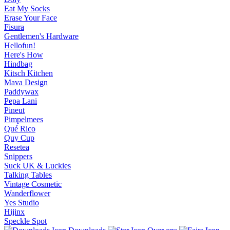
Eat My Socks
Erase Your Face
Fisura
Gentlemen's Hardware
Hellofun!
Here's How
Hindbag
Kitsch Kitchen
Mava Design
Paddywax
Pepa Lani
Pineut
Pimpelmees
Qué Rico
Quy Cup
Resetea
Snippers
Suck UK & Luckies
Talking Tables
Vintage Cosmetic
Wanderflower
Yes Studio
Hijinx
Speckle Spot