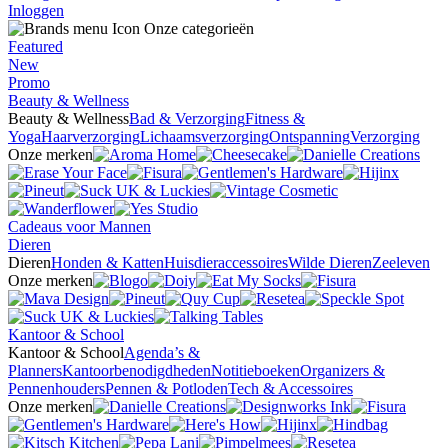
Inloggen
Onze categorieën
Featured
New
Promo
Beauty & Wellness
Beauty & Wellness
Bad & Verzorging
Fitness &
Yoga
Haarverzorging
Lichaamsverzorging
Ontspanning
Verzorging
Onze merken
Cadeaus voor Mannen
Dieren
Dieren
Honden & Katten
Huisdieraccessoires
Wilde Dieren
Zeeleven
Onze merken
Kantoor & School
Kantoor & School
Agenda’s &
Planners
Kantoorbenodigdheden
Notitieboeken
Organizers &
Pennenhouders
Pennen & Potloden
Tech & Accessoires
Onze merken