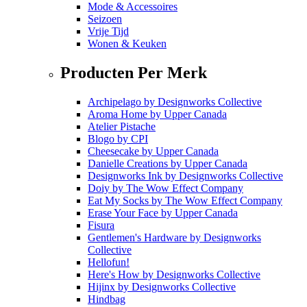
Mode & Accessoires
Seizoen
Vrije Tijd
Wonen & Keuken
Producten Per Merk
Archipelago
by
Designworks Collective
Aroma Home
by
Upper Canada
Atelier Pistache
Blogo
by
CPI
Cheesecake
by
Upper Canada
Danielle Creations
by
Upper Canada
Designworks Ink
by
Designworks Collective
Doiy
by
The Wow Effect Company
Eat My Socks
by
The Wow Effect Company
Erase Your Face
by
Upper Canada
Fisura
Gentlemen's Hardware
by
Designworks
Collective
Hellofun!
Here's How
by
Designworks Collective
Hijinx
by
Designworks Collective
Hindbag