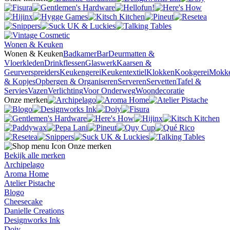
Wonen & Keuken
Wonen & Keuken
Badkamer
Bar
Deurmatten &
Vloerkleden
Drinkflessen
Glaswerk
Kaarsen &
Geurverspreiders
Keukengerei
Keukentextiel
Klokken
Kookgerei
Mokk
& Kopjes
Opbergen & Organiseren
Serveren
Servetten
Tafel &
Servies
Vazen
Verlichting
Voor Onderweg
Woondecoratie
Onze merken
Onze merken
Bekijk alle merken
Archipelago
Aroma Home
Atelier Pistache
Blogo
Cheesecake
Danielle Creations
Designworks Ink
Doiy