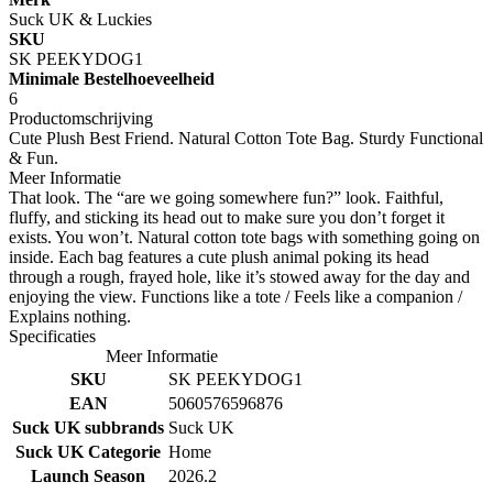
Suck UK & Luckies
SKU
SK PEEKYDOG1
Minimale Bestelhoeveelheid
6
Productomschrijving
Cute Plush Best Friend. Natural Cotton Tote Bag. Sturdy Functional
& Fun.
Meer Informatie
That look. The “are we going somewhere fun?” look. Faithful,
fluffy, and sticking its head out to make sure you don’t forget it
exists. You won’t. Natural cotton tote bags with something going on
inside. Each bag features a cute plush animal poking its head
through a rough, frayed hole, like it’s stowed away for the day and
enjoying the view. Functions like a tote / Feels like a companion /
Explains nothing.
Specificaties
Meer Informatie
SKU
SK PEEKYDOG1
EAN
5060576596876
Suck UK subbrands
Suck UK
Suck UK Categorie
Home
Launch Season
2026.2