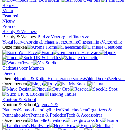
Downloads
Over ons
Beurzen
Menu
Featured
Nieuw
Promo
Beauty & Wellness
Beauty & Wellness
Bad & Verzorging
Fitness &
Yoga
Haarverzorging
Lichaamsverzorging
Ontspanning
Verzorging
Onze merken
Cadeaus voor Mannen
Dieren
Dieren
Honden & Katten
Huisdieraccessoires
Wilde Dieren
Zeeleven
Onze merken
Kantoor & School
Kantoor & School
Agenda’s &
Planners
Kantoorbenodigdheden
Notitieboeken
Organizers &
Pennenhouders
Pennen & Potloden
Tech & Accessoires
Onze merken