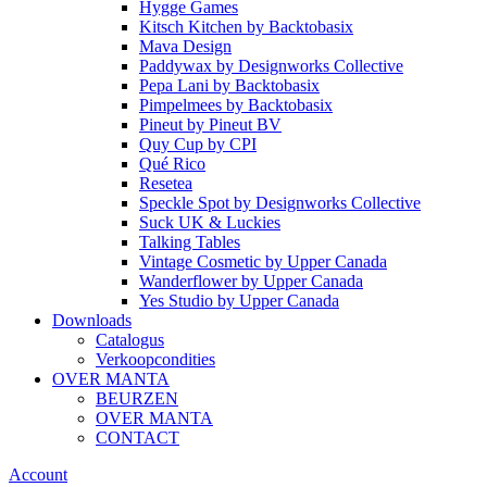
Hygge Games
Kitsch Kitchen
by
Backtobasix
Mava Design
Paddywax
by
Designworks Collective
Pepa Lani
by
Backtobasix
Pimpelmees
by
Backtobasix
Pineut
by
Pineut BV
Quy Cup
by
CPI
Qué Rico
Resetea
Speckle Spot
by
Designworks Collective
Suck UK & Luckies
Talking Tables
Vintage Cosmetic
by
Upper Canada
Wanderflower
by
Upper Canada
Yes Studio
by
Upper Canada
Downloads
Catalogus
Verkoopcondities
OVER MANTA
BEURZEN
OVER MANTA
CONTACT
Account