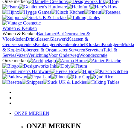
Onze merken
Wonen & Keuken
Wonen & Keuken
Badkamer
Bar
Deurmatten &
Vloerkleden
Drinkflessen
Glaswerk
Kaarsen &
Geurverspreiders
Keukengerei
Keukentextiel
Klokken
Kookgerei
Mokk
& Kopjes
Opbergen & Organiseren
Serveren
Servetten
Tafel &
Servies
Vazen
Verlichting
Voor Onderweg
Woondecoratie
Onze merken
ONZE MERKEN
ONZE MERKEN