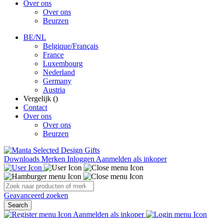
Over ons
Over ons
Beurzen
BE/NL
Belgique/Français
France
Luxembourg
Nederland
Germany
Austria
Vergelijk (
)
Contact
Over ons
Over ons
Beurzen
Downloads
Merken
Inloggen
Aanmelden als inkoper
Geavanceerd zoeken
Search
Aanmelden als inkoper