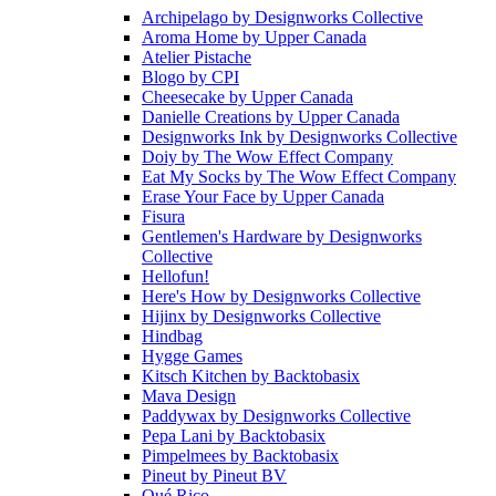
Archipelago
by
Designworks Collective
Aroma Home
by
Upper Canada
Atelier Pistache
Blogo
by
CPI
Cheesecake
by
Upper Canada
Danielle Creations
by
Upper Canada
Designworks Ink
by
Designworks Collective
Doiy
by
The Wow Effect Company
Eat My Socks
by
The Wow Effect Company
Erase Your Face
by
Upper Canada
Fisura
Gentlemen's Hardware
by
Designworks
Collective
Hellofun!
Here's How
by
Designworks Collective
Hijinx
by
Designworks Collective
Hindbag
Hygge Games
Kitsch Kitchen
by
Backtobasix
Mava Design
Paddywax
by
Designworks Collective
Pepa Lani
by
Backtobasix
Pimpelmees
by
Backtobasix
Pineut
by
Pineut BV
Qué Rico