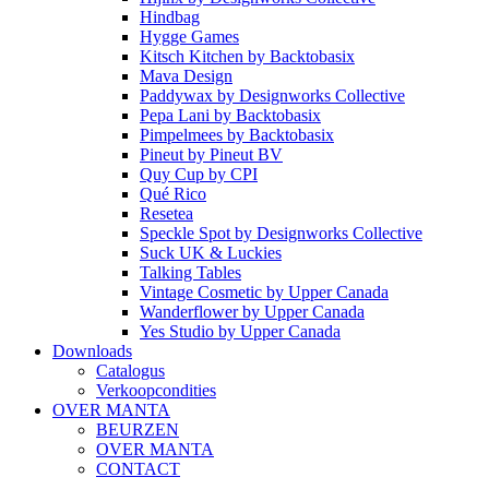
Hindbag
Hygge Games
Kitsch Kitchen
by
Backtobasix
Mava Design
Paddywax
by
Designworks Collective
Pepa Lani
by
Backtobasix
Pimpelmees
by
Backtobasix
Pineut
by
Pineut BV
Quy Cup
by
CPI
Qué Rico
Resetea
Speckle Spot
by
Designworks Collective
Suck UK & Luckies
Talking Tables
Vintage Cosmetic
by
Upper Canada
Wanderflower
by
Upper Canada
Yes Studio
by
Upper Canada
Downloads
Catalogus
Verkoopcondities
OVER MANTA
BEURZEN
OVER MANTA
CONTACT