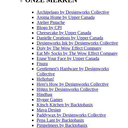
ONZE MERKEN
Archipelago
by
Designworks Collective
Aroma Home
by
Upper Canada
Atelier Pistache
Blogo
by
CPI
Cheesecake
by
Upper Canada
Danielle Creations
by
Upper Canada
Designworks Ink
by
Designworks Collective
Doiy
by
The Wow Effect Company
Eat My Socks
by
The Wow Effect Company
Erase Your Face
by
Upper Canada
Fisura
Gentlemen's Hardware
by
Designworks
Collective
Hellofun!
Here's How
by
Designworks Collective
Hijinx
by
Designworks Collective
Hindbag
Hygge Games
Kitsch Kitchen
by
Backtobasix
Mava Design
Paddywax
by
Designworks Collective
Pepa Lani
by
Backtobasix
Pimpelmees
by
Backtobasix