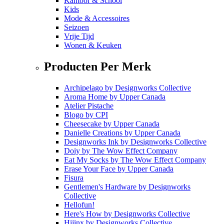
Kantoor & School
Kids
Mode & Accessoires
Seizoen
Vrije Tijd
Wonen & Keuken
Producten Per Merk
Archipelago
by
Designworks Collective
Aroma Home
by
Upper Canada
Atelier Pistache
Blogo
by
CPI
Cheesecake
by
Upper Canada
Danielle Creations
by
Upper Canada
Designworks Ink
by
Designworks Collective
Doiy
by
The Wow Effect Company
Eat My Socks
by
The Wow Effect Company
Erase Your Face
by
Upper Canada
Fisura
Gentlemen's Hardware
by
Designworks
Collective
Hellofun!
Here's How
by
Designworks Collective
Hijinx
by
Designworks Collective