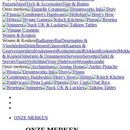
Puzzels
Sport
Tech & Accessoires
Tuin & Buiten
Onze merken
Wonen & Keuken
Wonen & Keuken
Badkamer
Bar
Deurmatten &
Vloerkleden
Drinkflessen
Glaswerk
Kaarsen &
Geurverspreiders
Keukengerei
Keukentextiel
Klokken
Kookgerei
Mokk
& Kopjes
Opbergen & Organiseren
Serveren
Servetten
Tafel &
Servies
Vazen
Verlichting
Voor Onderweg
Woondecoratie
Onze merken
ONZE MERKEN