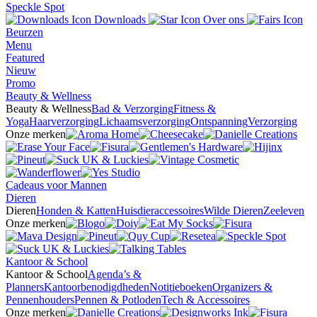
Speckle Spot
Downloads
Over ons
Beurzen
Menu
Featured
Nieuw
Promo
Beauty & Wellness
Beauty & Wellness
Bad & Verzorging
Fitness &
Yoga
Haarverzorging
Lichaamsverzorging
Ontspanning
Verzorging
Onze merken
Cadeaus voor Mannen
Dieren
Dieren
Honden & Katten
Huisdieraccessoires
Wilde Dieren
Zeeleven
Onze merken
Kantoor & School
Kantoor & School
Agenda’s &
Planners
Kantoorbenodigdheden
Notitieboeken
Organizers &
Pennenhouders
Pennen & Potloden
Tech & Accessoires
Onze merken