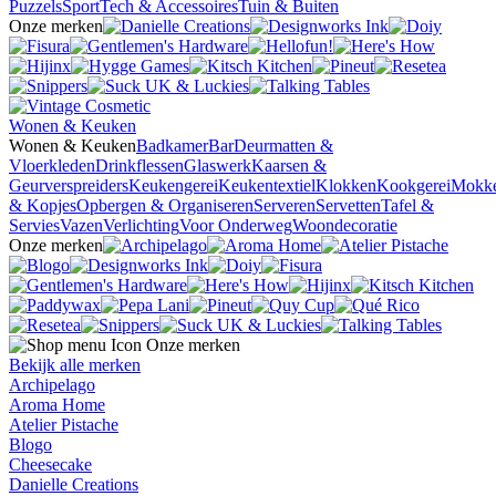
Puzzels
Sport
Tech & Accessoires
Tuin & Buiten
Onze merken
Wonen & Keuken
Wonen & Keuken
Badkamer
Bar
Deurmatten &
Vloerkleden
Drinkflessen
Glaswerk
Kaarsen &
Geurverspreiders
Keukengerei
Keukentextiel
Klokken
Kookgerei
Mokk
& Kopjes
Opbergen & Organiseren
Serveren
Servetten
Tafel &
Servies
Vazen
Verlichting
Voor Onderweg
Woondecoratie
Onze merken
Onze merken
Bekijk alle merken
Archipelago
Aroma Home
Atelier Pistache
Blogo
Cheesecake
Danielle Creations