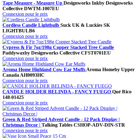
Tape Measure - Measure Up
Designworks Ink
by Designworks
Collective
DWTM-1007EU
Connexion pour le prix
Cordless Candle Lightbulb
Suck UK & Luckies
SK
LIGHTBULB6
Connexion pour le prix
Cypress & Fir 7oz/198g Copper Stacked Tree Candle
Paddywax
by Designworks Collective
CFST0701EU
Connexion pour le prix
Aroma Home Highland Cow Ear Muffs
Aroma Home
by Upper
Canada
AH0093HC
Connexion pour le prix
CANDLE HOLDER BELINDA - FANCY FUEGO
Qué Rico
148-01425
Connexion pour le prix
Green & Red Striped Advent Candle - 12 Pack Display |
Christmas Decor |
Talking Tables
CSHOP-ADV-DIN-STR
Connexion pour le prix