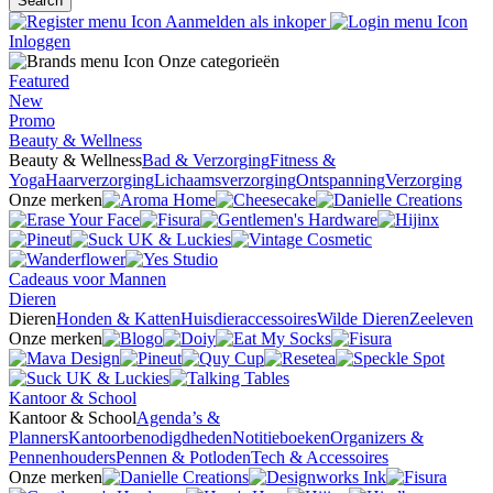
Search
Aanmelden als inkoper
Inloggen
Onze categorieën
Featured
New
Promo
Beauty & Wellness
Beauty & Wellness
Bad & Verzorging
Fitness &
Yoga
Haarverzorging
Lichaamsverzorging
Ontspanning
Verzorging
Onze merken
Cadeaus voor Mannen
Dieren
Dieren
Honden & Katten
Huisdieraccessoires
Wilde Dieren
Zeeleven
Onze merken
Kantoor & School
Kantoor & School
Agenda’s &
Planners
Kantoorbenodigdheden
Notitieboeken
Organizers &
Pennenhouders
Pennen & Potloden
Tech & Accessoires
Onze merken