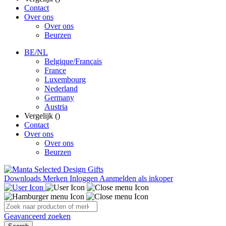
Contact
Over ons
Over ons
Beurzen
BE/NL
Belgique/Français
France
Luxembourg
Nederland
Germany
Austria
Vergelijk (
)
Contact
Over ons
Over ons
Beurzen
Downloads
Merken
Inloggen
Aanmelden als inkoper
Geavanceerd zoeken