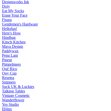
Designworks Ink
Doiy
Eat My Socks
Erase Your Face
Fisura
Gentlemen's Hardware
Hellofun!
Here's How
Hindbag
Kitsch Kitchen
Mava Design
Paddywax
Pepa Lani
Pineut
Pimpelmees
Qué Rico
Quy Cup
Resetea
Snippers
Suck UK & Luckies
Talking Tables
Vintage Cosmetic
Wanderflower
Yes Studio
Hijinx