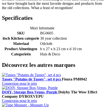
we have brought back the most favorite designs and products from
the old collections. What a feast of recognition!
Specificaties
Meer Informatie
SKU
BG0605
itsch Kitchen categorie
30 year collection
Materiaal
Oilcloth
Product Afmetingen
b x 27 x h 23 cm x d 10 cm
Categorieën
Huis & Deco
Découvrez les autres marques
Tasses "Putains de Tasses", set 4 pcs
Fisura
PM0942
Connexion pour le prix
DOIY, Storage Box,Venus, Purple
Doiy
by The Wow Effect
Company
DYBOXVEPU
Connexion pour le prix