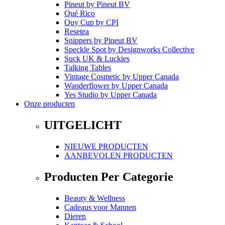
Pineut
by
Pineut BV
Qué Rico
Quy Cup
by
CPI
Resetea
Snippers
by
Pineut BV
Speckle Spot
by
Designworks Collective
Suck UK & Luckies
Talking Tables
Vintage Cosmetic
by
Upper Canada
Wanderflower
by
Upper Canada
Yes Studio
by
Upper Canada
Onze producten
UITGELICHT
NIEUWE PRODUCTEN
AANBEVOLEN PRODUCTEN
Producten Per Categorie
Beauty & Wellness
Cadeaus voor Mannen
Dieren