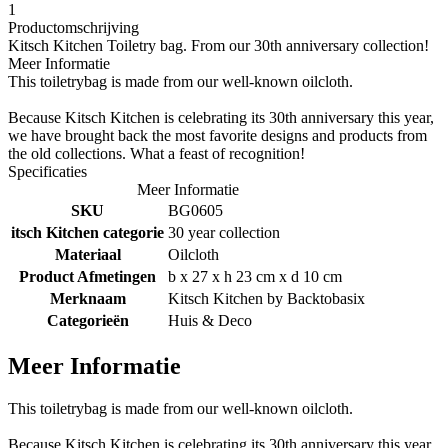
1
Productomschrijving
Kitsch Kitchen Toiletry bag. From our 30th anniversary collection!
Meer Informatie
This toiletrybag is made from our well-known oilcloth.
Because Kitsch Kitchen is celebrating its 30th anniversary this year,
we have brought back the most favorite designs and products from
the old collections. What a feast of recognition!
Specificaties
Meer Informatie
SKU
BG0605
itsch Kitchen categorie
30 year collection
Materiaal
Oilcloth
Product Afmetingen
b x 27 x h 23 cm x d 10 cm
Merknaam
Kitsch Kitchen by
Backtobasix
Categorieën
Huis & Deco
Meer Informatie
This toiletrybag is made from our well-known oilcloth.
Because Kitsch Kitchen is celebrating its 30th anniversary this year,