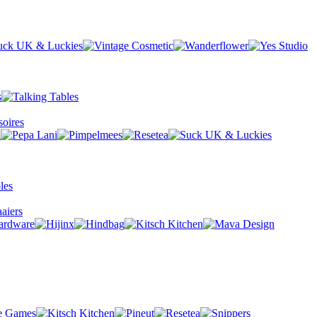
oires
aiers