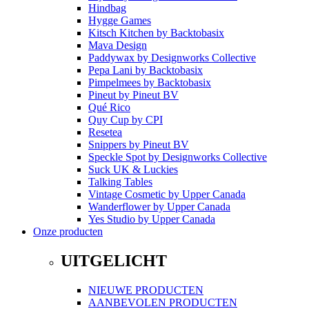
Hindbag
Hygge Games
Kitsch Kitchen
by
Backtobasix
Mava Design
Paddywax
by
Designworks Collective
Pepa Lani
by
Backtobasix
Pimpelmees
by
Backtobasix
Pineut
by
Pineut BV
Qué Rico
Quy Cup
by
CPI
Resetea
Snippers
by
Pineut BV
Speckle Spot
by
Designworks Collective
Suck UK & Luckies
Talking Tables
Vintage Cosmetic
by
Upper Canada
Wanderflower
by
Upper Canada
Yes Studio
by
Upper Canada
Onze producten
UITGELICHT
NIEUWE PRODUCTEN
AANBEVOLEN PRODUCTEN