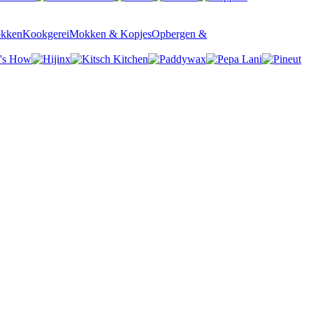
okken
Kookgerei
Mokken & Kopjes
Opbergen &