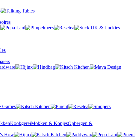
oires
aiers
okken
Kookgerei
Mokken & Kopjes
Opbergen &