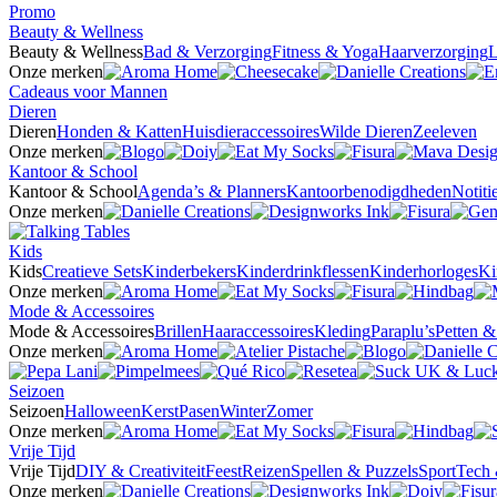
Promo
Beauty & Wellness
Beauty & Wellness
Bad & Verzorging
Fitness & Yoga
Haarverzorging
L
Onze merken
Cadeaus voor Mannen
Dieren
Dieren
Honden & Katten
Huisdieraccessoires
Wilde Dieren
Zeeleven
Onze merken
Kantoor & School
Kantoor & School
Agenda’s & Planners
Kantoorbenodigdheden
Notit
Onze merken
Kids
Kids
Creatieve Sets
Kinderbekers
Kinderdrinkflessen
Kinderhorloges
Ki
Onze merken
Mode & Accessoires
Mode & Accessoires
Brillen
Haaraccessoires
Kleding
Paraplu’s
Petten 
Onze merken
Seizoen
Seizoen
Halloween
Kerst
Pasen
Winter
Zomer
Onze merken
Vrije Tijd
Vrije Tijd
DIY & Creativiteit
Feest
Reizen
Spellen & Puzzels
Sport
Tech 
Onze merken