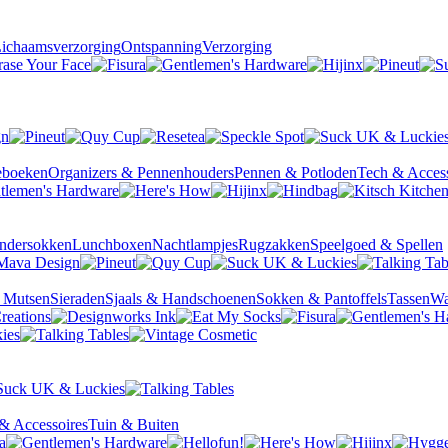
ichaamsverzorging
Ontspanning
Verzorging
ieboeken
Organizers & Pennenhouders
Pennen & Potloden
Tech & Access
ndersokken
Lunchboxen
Nachtlampjes
Rugzakken
Speelgoed & Spellen
& Mutsen
Sieraden
Sjaals & Handschoenen
Sokken & Pantoffels
Tassen
Wa
& Accessoires
Tuin & Buiten