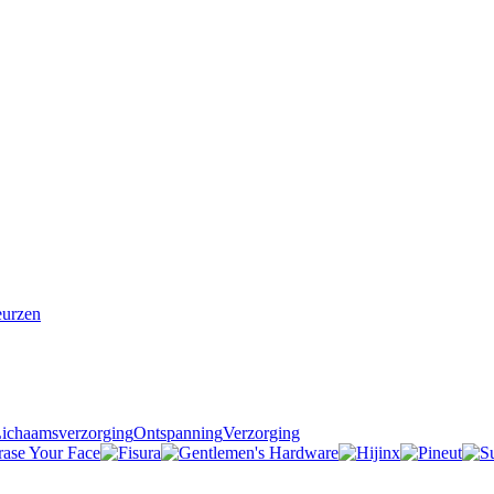
urzen
ichaamsverzorging
Ontspanning
Verzorging