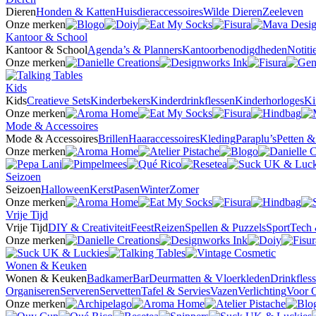
Dieren
Honden & Katten
Huisdieraccessoires
Wilde Dieren
Zeeleven
Onze merken
Kantoor & School
Kantoor & School
Agenda’s & Planners
Kantoorbenodigdheden
Notit
Onze merken
Kids
Kids
Creatieve Sets
Kinderbekers
Kinderdrinkflessen
Kinderhorloges
Ki
Onze merken
Mode & Accessoires
Mode & Accessoires
Brillen
Haaraccessoires
Kleding
Paraplu’s
Petten 
Onze merken
Seizoen
Seizoen
Halloween
Kerst
Pasen
Winter
Zomer
Onze merken
Vrije Tijd
Vrije Tijd
DIY & Creativiteit
Feest
Reizen
Spellen & Puzzels
Sport
Tech 
Onze merken
Wonen & Keuken
Wonen & Keuken
Badkamer
Bar
Deurmatten & Vloerkleden
Drinkfles
Organiseren
Serveren
Servetten
Tafel & Servies
Vazen
Verlichting
Voor 
Onze merken