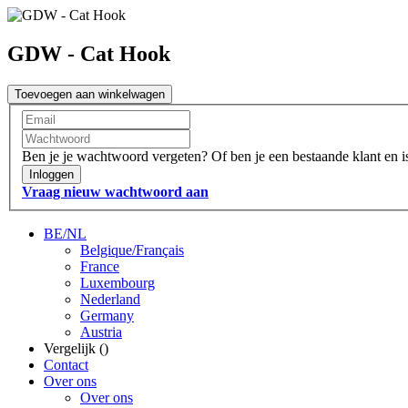
GDW - Cat Hook
Toevoegen aan winkelwagen
Ben je je wachtwoord vergeten?
Of ben je een bestaande klant en 
Inloggen
Vraag nieuw wachtwoord aan
BE/NL
Belgique/Français
France
Luxembourg
Nederland
Germany
Austria
Vergelijk (
)
Contact
Over ons
Over ons