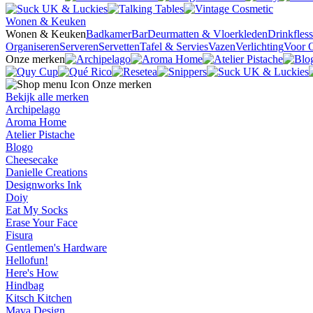
Wonen & Keuken
Wonen & Keuken
Badkamer
Bar
Deurmatten & Vloerkleden
Drinkfles
Organiseren
Serveren
Servetten
Tafel & Servies
Vazen
Verlichting
Voor 
Onze merken
Onze merken
Bekijk alle merken
Archipelago
Aroma Home
Atelier Pistache
Blogo
Cheesecake
Danielle Creations
Designworks Ink
Doiy
Eat My Socks
Erase Your Face
Fisura
Gentlemen's Hardware
Hellofun!
Here's How
Hindbag
Kitsch Kitchen
Mava Design