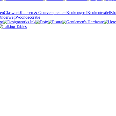
sen
Glaswerk
Kaarsen & Geurverspreiders
Keukengerei
Keukentextiel
Kl
Onderweg
Woondecoratie