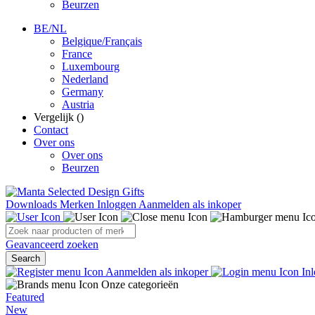
Beurzen
BE/NL
Belgique/Français
France
Luxembourg
Nederland
Germany
Austria
Vergelijk (
)
Contact
Over ons
Over ons
Beurzen
Downloads
Merken
Inloggen
Aanmelden als inkoper
Geavanceerd zoeken
Search
Aanmelden als inkoper
Inl
Onze categorieën
Featured
New