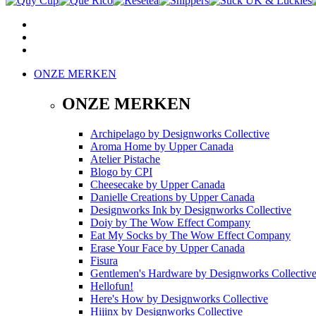
ONZE MERKEN
ONZE MERKEN
Archipelago
by
Designworks Collective
Aroma Home
by
Upper Canada
Atelier Pistache
Blogo
by
CPI
Cheesecake
by
Upper Canada
Danielle Creations
by
Upper Canada
Designworks Ink
by
Designworks Collective
Doiy
by
The Wow Effect Company
Eat My Socks
by
The Wow Effect Company
Erase Your Face
by
Upper Canada
Fisura
Gentlemen's Hardware
by
Designworks Collectiv
Hellofun!
Here's How
by
Designworks Collective
Hijinx
by
Designworks Collective