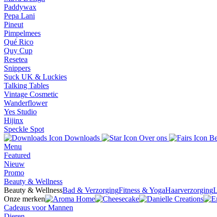
Paddywax
Pepa Lani
Pineut
Pimpelmees
Qué Rico
Quy Cup
Resetea
Snippers
Suck UK & Luckies
Talking Tables
Vintage Cosmetic
Wanderflower
Yes Studio
Hijinx
Speckle Spot
Downloads
Over ons
Be
Menu
Featured
Nieuw
Promo
Beauty & Wellness
Beauty & Wellness
Bad & Verzorging
Fitness & Yoga
Haarverzorging
L
Onze merken
Cadeaus voor Mannen
Dieren