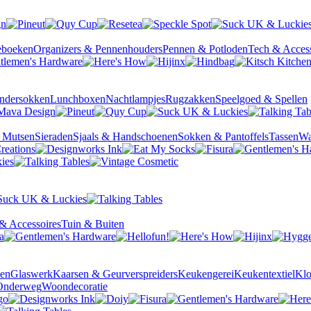
ieboeken
Organizers & Pennenhouders
Pennen & Potloden
Tech & Access
ndersokken
Lunchboxen
Nachtlampjes
Rugzakken
Speelgoed & Spellen
& Mutsen
Sieraden
Sjaals & Handschoenen
Sokken & Pantoffels
Tassen
Wa
& Accessoires
Tuin & Buiten
sen
Glaswerk
Kaarsen & Geurverspreiders
Keukengerei
Keukentextiel
Kl
Onderweg
Woondecoratie