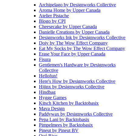
Archipelago
by
Designworks Collective
Aroma Home
by
Upper Canada
Atelier Pistache
Blogo
by
CPI
Cheesecake
by
Upper Canada
Danielle Creations
by
Upper Canada
Designworks Ink
by
Designworks Collective
Doiy
by
The Wow Effect Company
Eat My Socks
by
The Wow Effect Company
Erase Your Face
by
Upper Canada
Fisura
Gentlemen's Hardware
by
Designworks
Collective
Hellofun!
Here's How
by
Designworks Collective
Hijinx
by
Designworks Collective
Hindbag
Hygge Games
Kitsch Kitchen
by
Backtobasix
Mava Design
Paddywax
by
Designworks Collective
Pepa Lani
by
Backtobasix
Pimpelmees
by
Backtobasix
Pineut
by
Pineut BV
Qué Rico