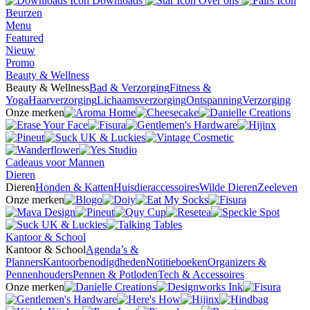
Downloads
Over ons
Beurzen
Menu
Featured
Nieuw
Promo
Beauty & Wellness
Beauty & Wellness
Bad & Verzorging
Fitness &
Yoga
Haarverzorging
Lichaamsverzorging
Ontspanning
Verzorging
Onze merken
Cadeaus voor Mannen
Dieren
Dieren
Honden & Katten
Huisdieraccessoires
Wilde Dieren
Zeeleven
Onze merken
Kantoor & School
Kantoor & School
Agenda’s &
Planners
Kantoorbenodigdheden
Notitieboeken
Organizers &
Pennenhouders
Pennen & Potloden
Tech & Accessoires
Onze merken