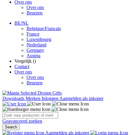
Over ons
Over ons
Beurzen
BE/NL
Belgique/Français
France
Luxembourg
Nederland
Germany
Austria
Vergelijk (
)
Contact
Over ons
Over ons
Beurzen
Downloads
Merken
Inloggen
Aanmelden als inkoper
Geavanceerd zoeken
Search
Aanmelden als inkoper