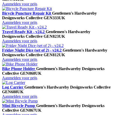
Aanmelden voor prijs
Bicycle Puncture Repair Kit
Gentlemen's Hardware
by
Designworks Collective
GEN333UK
Aanmelden voor prijs
Travel Ready Kit - v24.2
Gentlemen's Hardware
by
Designworks Collective
GEN823UK
Aanmelden voor prijs
Friday Night Dice (set of 2) - v24.2
Gentlemen's Hardware
by
Designworks Collective
GEN812UK
Aanmelden voor prijs
Bike Phone Holder
Gentlemen's Hardware
by Designworks
Collective
GEN868UK
Aanmelden voor prijs
Log Carrier
Gentlemen's Hardware
by Designworks Collective
GEN688UK
Aanmelden voor prijs
Mini Bicycle Pump
Gentlemen's Hardware
by Designworks
Collective
GEN867UK
Aanmelden voor prijs