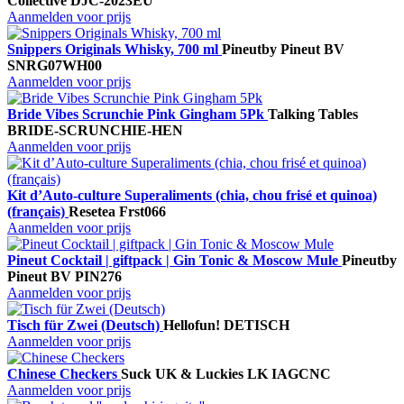
Collective
DJC-2023EU
Aanmelden voor prijs
Snippers Originals Whisky, 700 ml
Pineut
by Pineut BV
SNRG07WH00
Aanmelden voor prijs
Bride Vibes Scrunchie Pink Gingham 5Pk
Talking Tables
BRIDE-SCRUNCHIE-HEN
Aanmelden voor prijs
Kit d’Auto-culture Superaliments (chia, chou frisé et quinoa)
(français)
Resetea
Frst066
Aanmelden voor prijs
Pineut Cocktail | giftpack | Gin Tonic & Moscow Mule
Pineut
by
Pineut BV
PIN276
Aanmelden voor prijs
Tisch für Zwei (Deutsch)
Hellofun!
DETISCH
Aanmelden voor prijs
Chinese Checkers
Suck UK & Luckies
LK IAGCNC
Aanmelden voor prijs