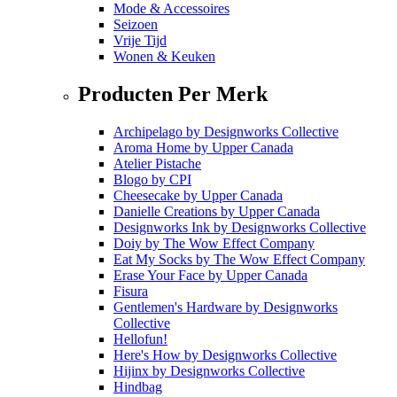
Mode & Accessoires
Seizoen
Vrije Tijd
Wonen & Keuken
Producten Per Merk
Archipelago
by
Designworks Collective
Aroma Home
by
Upper Canada
Atelier Pistache
Blogo
by
CPI
Cheesecake
by
Upper Canada
Danielle Creations
by
Upper Canada
Designworks Ink
by
Designworks Collective
Doiy
by
The Wow Effect Company
Eat My Socks
by
The Wow Effect Company
Erase Your Face
by
Upper Canada
Fisura
Gentlemen's Hardware
by
Designworks
Collective
Hellofun!
Here's How
by
Designworks Collective
Hijinx
by
Designworks Collective
Hindbag