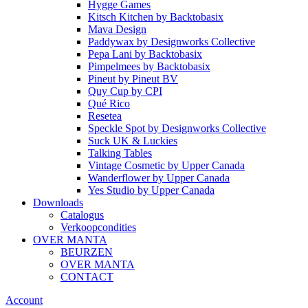
Hygge Games
Kitsch Kitchen
by
Backtobasix
Mava Design
Paddywax
by
Designworks Collective
Pepa Lani
by
Backtobasix
Pimpelmees
by
Backtobasix
Pineut
by
Pineut BV
Quy Cup
by
CPI
Qué Rico
Resetea
Speckle Spot
by
Designworks Collective
Suck UK & Luckies
Talking Tables
Vintage Cosmetic
by
Upper Canada
Wanderflower
by
Upper Canada
Yes Studio
by
Upper Canada
Downloads
Catalogus
Verkoopcondities
OVER MANTA
BEURZEN
OVER MANTA
CONTACT
Account