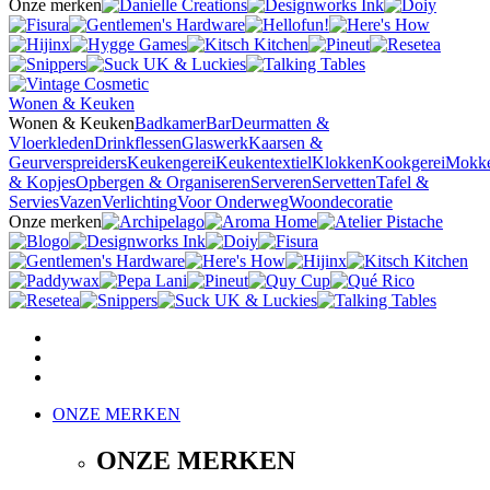
Onze merken
Wonen & Keuken
Wonen & Keuken
Badkamer
Bar
Deurmatten &
Vloerkleden
Drinkflessen
Glaswerk
Kaarsen &
Geurverspreiders
Keukengerei
Keukentextiel
Klokken
Kookgerei
Mokk
& Kopjes
Opbergen & Organiseren
Serveren
Servetten
Tafel &
Servies
Vazen
Verlichting
Voor Onderweg
Woondecoratie
Onze merken
ONZE MERKEN
ONZE MERKEN