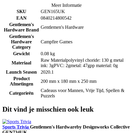
Meer Informatie
SKU
GEN165UK
EAN
0840214800542
Gentlemen's
Gentlemen's Hardware
Hardware Brand
Gentlemen's
Hardware
Campfire Games
Category
Gewicht
0.08 kg
Raw Materialpolyvinyl choride: 130 g metal
Materiaal
ink: 3gPVC: 2gmetal: 47gpp material: 0g
Launch Season
2020.1
Product
200 mm x 180 mm x 250 mm
Afmetingen
Cadeaus voor Mannen, Vrije Tijd, Spellen &
Categorieën
Puzzels
Dit vind je misschien ook leuk
Sports Trivia
Gentlemen's Hardware
by Designworks Collective
GEN734UK