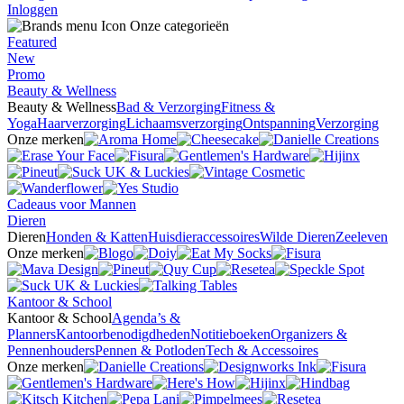
Inloggen
Onze categorieën
Featured
New
Promo
Beauty & Wellness
Beauty & Wellness
Bad & Verzorging
Fitness &
Yoga
Haarverzorging
Lichaamsverzorging
Ontspanning
Verzorging
Onze merken
Cadeaus voor Mannen
Dieren
Dieren
Honden & Katten
Huisdieraccessoires
Wilde Dieren
Zeeleven
Onze merken
Kantoor & School
Kantoor & School
Agenda’s &
Planners
Kantoorbenodigdheden
Notitieboeken
Organizers &
Pennenhouders
Pennen & Potloden
Tech & Accessoires
Onze merken