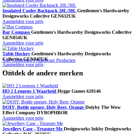
Insulated Cooler Backpack 20L/30L
Gentlemen's Hardware
by
Designworks Collective
GEN632UK
Aanmelden voor prijs
Bar Compass
Gentlemen's Hardware
by Designworks Collective
GEN854UK
Aanmelden voor prijs
Table Hockey
Gentlemen's Hardware
by Designworks
Collective
GEN847UK
Alle Gentlemen's Hardware Producten
Aanmelden voor prijs
Ontdek de andere merken
HO 2 Leugens 1 Waarheid
Hygge Games
620146
Aanmelden voor prijs
DOIY, Bottle opener, Holy Beer, Orange
Doiy
by The Wow
Effect Company
DYBOPHBOR
Aanmelden voor prijs
Jewellery Case - Treasure Me
Designworks Ink
by Designworks