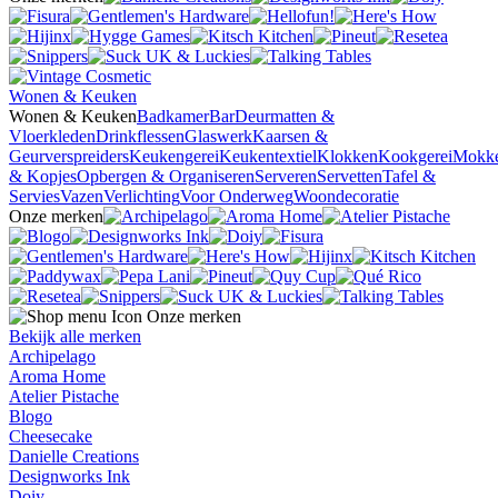
Wonen & Keuken
Wonen & Keuken
Badkamer
Bar
Deurmatten &
Vloerkleden
Drinkflessen
Glaswerk
Kaarsen &
Geurverspreiders
Keukengerei
Keukentextiel
Klokken
Kookgerei
Mokk
& Kopjes
Opbergen & Organiseren
Serveren
Servetten
Tafel &
Servies
Vazen
Verlichting
Voor Onderweg
Woondecoratie
Onze merken
Onze merken
Bekijk alle merken
Archipelago
Aroma Home
Atelier Pistache
Blogo
Cheesecake
Danielle Creations
Designworks Ink
Doiy