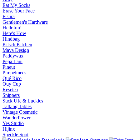
Eat My Socks
Erase Your Face
Fisura
Gentlemen's Hardware
Hellofun!
Here's How
Hindbag
Kitsch Kitchen
Mava Design
Paddywax
Pepa Lani
Pineut
Pimpelmees
Qué Rico
Quy Cup
Resetea
Snippers
Suck UK & Luckies
Talking Tables
Vintage Cosmetic
Wanderflower
Yes Studio
Hijinx
Speckle Spot