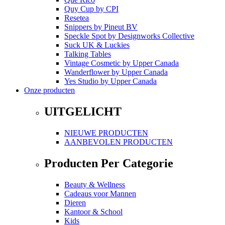
Quy Cup
by
CPI
Resetea
Snippers
by
Pineut BV
Speckle Spot
by
Designworks Collective
Suck UK & Luckies
Talking Tables
Vintage Cosmetic
by
Upper Canada
Wanderflower
by
Upper Canada
Yes Studio
by
Upper Canada
Onze producten
UITGELICHT
NIEUWE PRODUCTEN
AANBEVOLEN PRODUCTEN
Producten Per Categorie
Beauty & Wellness
Cadeaus voor Mannen
Dieren
Kantoor & School
Kids