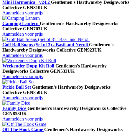
Mini Harmonica - v24.2
Gentlemen's Hardware
by Designworks
Collective
GEN810UK
Aanmelden voor prijs
Camping Lantern
Gentlemen's Hardware
by Designworks
Collective
GEN703UK
Aanmelden voor prijs
Golf Ball Soaps (Set of 3) - Basil and Neroli
Gentlemen's
Hardware
by Designworks Collective
GEN923UK
Aanmelden voor prijs
Weekender Dopp Kit Roll
Gentlemen's Hardware
by
Designworks Collective
GEN533UK
Aanmelden voor prijs
Pickle Ball Set
Gentlemen's Hardware
by Designworks
Collective
GEN850UK
Aanmelden voor prijs
Family Dice
Gentlemen's Hardware
by Designworks Collective
GEN853UK
Aanmelden voor prijs
Off The Hook Game
Gentlemen's Hardware
by Designworks