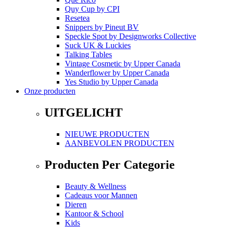
Quy Cup
by
CPI
Resetea
Snippers
by
Pineut BV
Speckle Spot
by
Designworks Collective
Suck UK & Luckies
Talking Tables
Vintage Cosmetic
by
Upper Canada
Wanderflower
by
Upper Canada
Yes Studio
by
Upper Canada
Onze producten
UITGELICHT
NIEUWE PRODUCTEN
AANBEVOLEN PRODUCTEN
Producten Per Categorie
Beauty & Wellness
Cadeaus voor Mannen
Dieren
Kantoor & School
Kids