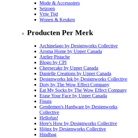
Mode & Accessoires
Seizoen
Vrije Tijd
Wonen & Keuken
Producten Per Merk
Archipelago
by
Designworks Collective
Aroma Home
by
Upper Canada
Atelier Pistache
Blogo
by
CPI
Cheesecake
by
Upper Canada
Danielle Creations
by
Upper Canada
Designworks Ink
by
Designworks Collective
Doiy
by
The Wow Effect Company
Eat My Socks
by
The Wow Effect Company
Erase Your Face
by
Upper Canada
Fisura
Gentlemen's Hardware
by
Designworks
Collective
Hellofun!
Here's How
by
Designworks Collective
Hijinx
by
Designworks Collective
Hindbag