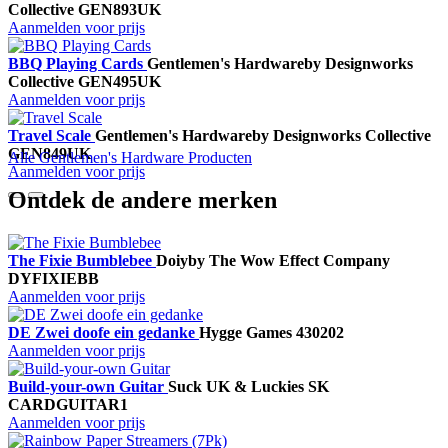
Collective
GEN893UK
Aanmelden voor prijs
BBQ Playing Cards
Gentlemen's Hardware
by Designworks
Collective
GEN495UK
Aanmelden voor prijs
Travel Scale
Gentlemen's Hardware
by Designworks Collective
GEN849UK
Alle Gentlemen's Hardware Producten
Aanmelden voor prijs
Ontdek de andere merken
The Fixie Bumblebee
Doiy
by The Wow Effect Company
DYFIXIEBB
Aanmelden voor prijs
DE Zwei doofe ein gedanke
Hygge Games
430202
Aanmelden voor prijs
Build-your-own Guitar
Suck UK & Luckies
SK
CARDGUITAR1
Aanmelden voor prijs