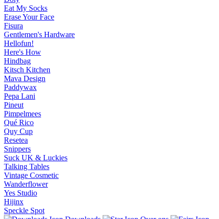
Eat My Socks
Erase Your Face
Fisura
Gentlemen's Hardware
Hellofun!
Here's How
Hindbag
Kitsch Kitchen
Mava Design
Paddywax
Pepa Lani
Pineut
Pimpelmees
Qué Rico
Quy Cup
Resetea
Snippers
Suck UK & Luckies
Talking Tables
Vintage Cosmetic
Wanderflower
Yes Studio
Hijinx
Speckle Spot