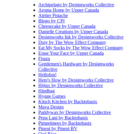
Archipelago
by
Designworks Collective
Aroma Home
by
Upper Canada
Atelier Pistache
Blogo
by
CPI
Cheesecake
by
Upper Canada
Danielle Creations
by
Upper Canada
Designworks Ink
by
Designworks Collective
Doiy
by
The Wow Effect Company
Eat My Socks
by
The Wow Effect Company
Erase Your Face
by
Upper Canada
Fisura
Gentlemen's Hardware
by
Designworks
Collective
Hellofun!
Here's How
by
Designworks Collective
Hijinx
by
Designworks Collective
Hindbag
Hygge Games
Kitsch Kitchen
by
Backtobasix
Mava Design
Paddywax
by
Designworks Collective
Pepa Lani
by
Backtobasix
Pimpelmees
by
Backtobasix
Pineut
by
Pineut BV
Qué Rico