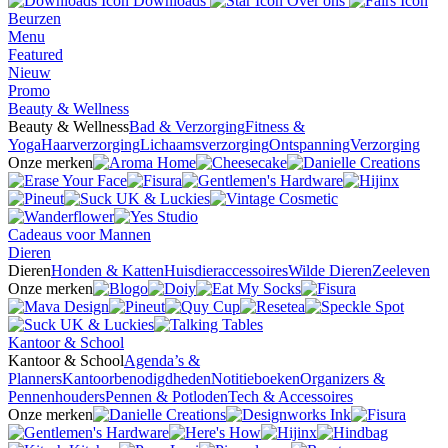
Downloads
Over ons
Beurzen
Menu
Featured
Nieuw
Promo
Beauty & Wellness
Beauty & Wellness
Bad & Verzorging
Fitness &
Yoga
Haarverzorging
Lichaamsverzorging
Ontspanning
Verzorging
Onze merken
Cadeaus voor Mannen
Dieren
Dieren
Honden & Katten
Huisdieraccessoires
Wilde Dieren
Zeeleven
Onze merken
Kantoor & School
Kantoor & School
Agenda’s &
Planners
Kantoorbenodigdheden
Notitieboeken
Organizers &
Pennenhouders
Pennen & Potloden
Tech & Accessoires
Onze merken