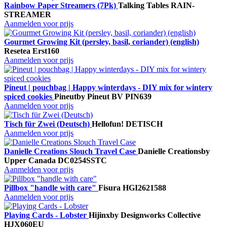
Rainbow Paper Streamers (7Pk)
Talking Tables
RAIN-
STREAMER
Aanmelden voor prijs
Gourmet Growing Kit (persley, basil, coriander) (english)
Resetea
Erst160
Aanmelden voor prijs
Pineut | pouchbag | Happy winterdays - DIY mix for wintery
spiced cookies
Pineut
by Pineut BV
PIN639
Aanmelden voor prijs
Tisch für Zwei (Deutsch)
Hellofun!
DETISCH
Aanmelden voor prijs
Danielle Creations Slouch Travel Case
Danielle Creations
by
Upper Canada
DC0254SSTC
Aanmelden voor prijs
Pillbox "handle with care"
Fisura
HGI2621588
Aanmelden voor prijs
Playing Cards - Lobster
Hijinx
by Designworks Collective
HJX060EU