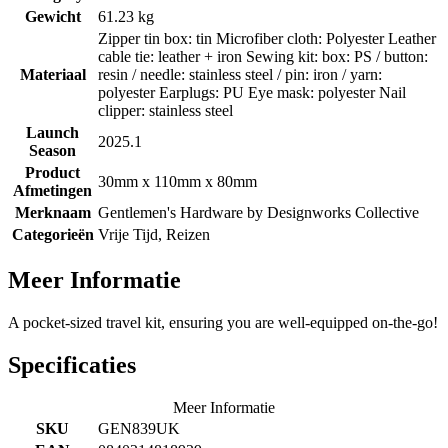
Gewicht
61.23 kg
Zipper tin box: tin Microfiber cloth: Polyester Leather
cable tie: leather + iron Sewing kit: box: PS / button:
Materiaal
resin / needle: stainless steel / pin: iron / yarn:
polyester Earplugs: PU Eye mask: polyester Nail
clipper: stainless steel
Launch
2025.1
Season
Product
30mm x 110mm x 80mm
Afmetingen
Merknaam
Gentlemen's Hardware by
Designworks Collective
Categorieën
Vrije Tijd, Reizen
Meer Informatie
A pocket-sized travel kit, ensuring you are well-equipped on-the-go!
Specificaties
Meer Informatie
SKU
GEN839UK