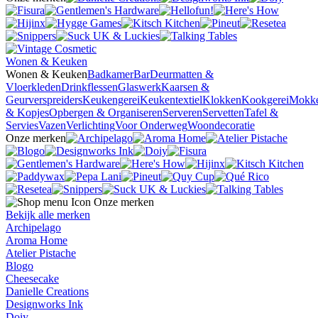
Wonen & Keuken
Wonen & Keuken
Badkamer
Bar
Deurmatten &
Vloerkleden
Drinkflessen
Glaswerk
Kaarsen &
Geurverspreiders
Keukengerei
Keukentextiel
Klokken
Kookgerei
Mokk
& Kopjes
Opbergen & Organiseren
Serveren
Servetten
Tafel &
Servies
Vazen
Verlichting
Voor Onderweg
Woondecoratie
Onze merken
Onze merken
Bekijk alle merken
Archipelago
Aroma Home
Atelier Pistache
Blogo
Cheesecake
Danielle Creations
Designworks Ink
Doiy