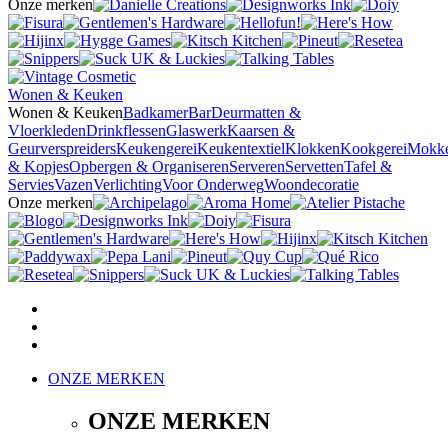
Onze merken
Wonen & Keuken
Wonen & Keuken
Badkamer
Bar
Deurmatten &
Vloerkleden
Drinkflessen
Glaswerk
Kaarsen &
Geurverspreiders
Keukengerei
Keukentextiel
Klokken
Kookgerei
Mokk
& Kopjes
Opbergen & Organiseren
Serveren
Servetten
Tafel &
Servies
Vazen
Verlichting
Voor Onderweg
Woondecoratie
Onze merken
ONZE MERKEN
ONZE MERKEN