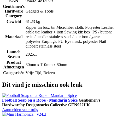
EAN
0840214818929
Gentlemen's
Hardware
Gadgets & Tools
Category
Gewicht
61.23 kg
Zipper tin box: tin Microfiber cloth: Polyester Leather
cable tie: leather + iron Sewing kit: box: PS / button:
Materiaal
resin / needle: stainless steel / pin: iron / yarn:
polyester Earplugs: PU Eye mask: polyester Nail
clipper: stainless steel
Launch
2025.1
Season
Product
30mm x 110mm x 80mm
Afmetingen
Categorieën
Vrije Tijd, Reizen
Dit vind je misschien ook leuk
Football Soap on a Rope - Mandarin Spice
Gentlemen's
Hardware
by Designworks Collective
GEN922UK
Aanmelden voor prijs