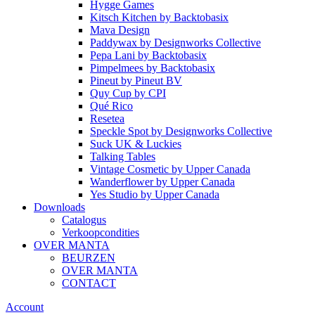
Hygge Games
Kitsch Kitchen
by
Backtobasix
Mava Design
Paddywax
by
Designworks Collective
Pepa Lani
by
Backtobasix
Pimpelmees
by
Backtobasix
Pineut
by
Pineut BV
Quy Cup
by
CPI
Qué Rico
Resetea
Speckle Spot
by
Designworks Collective
Suck UK & Luckies
Talking Tables
Vintage Cosmetic
by
Upper Canada
Wanderflower
by
Upper Canada
Yes Studio
by
Upper Canada
Downloads
Catalogus
Verkoopcondities
OVER MANTA
BEURZEN
OVER MANTA
CONTACT
Account