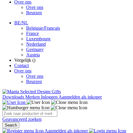
Over ons
Over ons
Beurzen
BE/NL
Belgique/Français
France
Luxembourg
Nederland
Germany
Austria
Vergelijk (
)
Contact
Over ons
Over ons
Beurzen
Downloads
Merken
Inloggen
Aanmelden als inkoper
Geavanceerd zoeken
Search
Aanmelden als inkoper