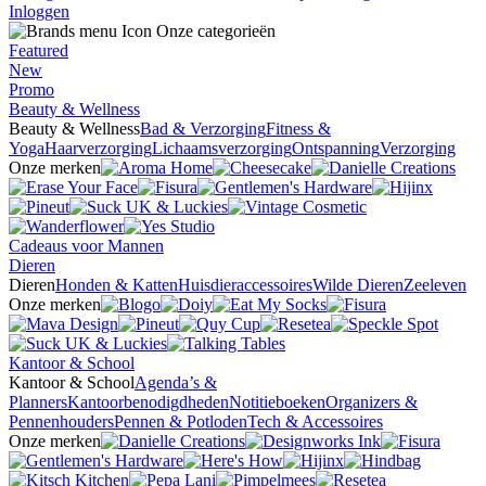
Inloggen
Onze categorieën
Featured
New
Promo
Beauty & Wellness
Beauty & Wellness
Bad & Verzorging
Fitness &
Yoga
Haarverzorging
Lichaamsverzorging
Ontspanning
Verzorging
Onze merken
Cadeaus voor Mannen
Dieren
Dieren
Honden & Katten
Huisdieraccessoires
Wilde Dieren
Zeeleven
Onze merken
Kantoor & School
Kantoor & School
Agenda’s &
Planners
Kantoorbenodigdheden
Notitieboeken
Organizers &
Pennenhouders
Pennen & Potloden
Tech & Accessoires
Onze merken