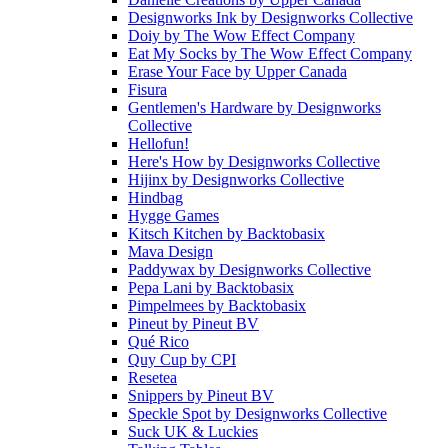
Designworks Ink
by
Designworks Collective
Doiy
by
The Wow Effect Company
Eat My Socks
by
The Wow Effect Company
Erase Your Face
by
Upper Canada
Fisura
Gentlemen's Hardware
by
Designworks
Collective
Hellofun!
Here's How
by
Designworks Collective
Hijinx
by
Designworks Collective
Hindbag
Hygge Games
Kitsch Kitchen
by
Backtobasix
Mava Design
Paddywax
by
Designworks Collective
Pepa Lani
by
Backtobasix
Pimpelmees
by
Backtobasix
Pineut
by
Pineut BV
Qué Rico
Quy Cup
by
CPI
Resetea
Snippers
by
Pineut BV
Speckle Spot
by
Designworks Collective
Suck UK & Luckies