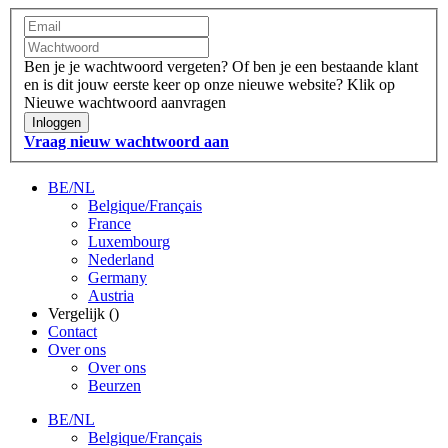
Ben je je wachtwoord vergeten?
Of ben je een bestaande klant
en is dit jouw eerste keer op onze nieuwe website?
Klik op
Nieuwe wachtwoord aanvragen
Inloggen
Vraag nieuw wachtwoord aan
BE/NL
Belgique/Français
France
Luxembourg
Nederland
Germany
Austria
Vergelijk (
)
Contact
Over ons
Over ons
Beurzen
BE/NL
Belgique/Français