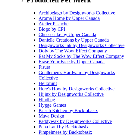
Archipelago
by
Designworks Collective
Aroma Home
by
Upper Canada
Atelier Pistache
Blogo
by
CPI
Cheesecake
by
Upper Canada
Danielle Creations
by
Upper Canada
Designworks Ink
by
Designworks Collective
Doiy
by
The Wow Effect Company
Eat My Socks
by
The Wow Effect Company
Erase Your Face
by
Upper Canada
Fisura
Gentlemen's Hardware
by
Designworks
Collective
Hellofun!
Here's How
by
Designworks Collective
Hijinx
by
Designworks Collective
Hindbag
Hygge Games
Kitsch Kitchen
by
Backtobasix
Mava Design
Paddywax
by
Designworks Collective
Pepa Lani
by
Backtobasix
Pimpelmees
by
Backtobasix