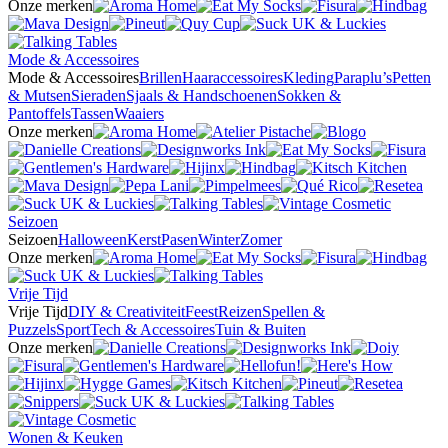
Onze merken
Mode & Accessoires
Mode & Accessoires
Brillen
Haaraccessoires
Kleding
Paraplu’s
Petten
& Mutsen
Sieraden
Sjaals & Handschoenen
Sokken &
Pantoffels
Tassen
Waaiers
Onze merken
Seizoen
Seizoen
Halloween
Kerst
Pasen
Winter
Zomer
Onze merken
Vrije Tijd
Vrije Tijd
DIY & Creativiteit
Feest
Reizen
Spellen &
Puzzels
Sport
Tech & Accessoires
Tuin & Buiten
Onze merken
Wonen & Keuken