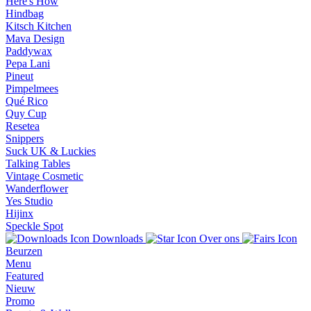
Here's How
Hindbag
Kitsch Kitchen
Mava Design
Paddywax
Pepa Lani
Pineut
Pimpelmees
Qué Rico
Quy Cup
Resetea
Snippers
Suck UK & Luckies
Talking Tables
Vintage Cosmetic
Wanderflower
Yes Studio
Hijinx
Speckle Spot
Downloads
Over ons
Beurzen
Menu
Featured
Nieuw
Promo