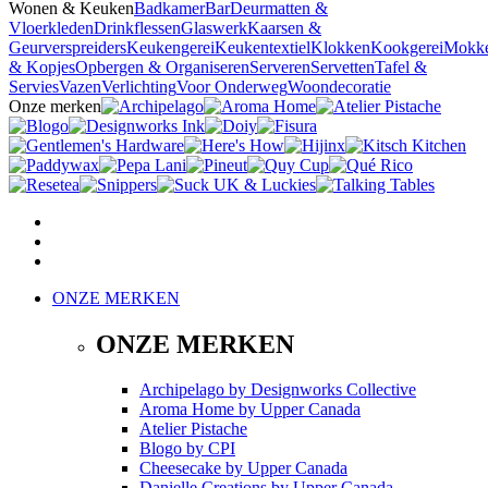
Wonen & Keuken
Badkamer
Bar
Deurmatten &
Vloerkleden
Drinkflessen
Glaswerk
Kaarsen &
Geurverspreiders
Keukengerei
Keukentextiel
Klokken
Kookgerei
Mokk
& Kopjes
Opbergen & Organiseren
Serveren
Servetten
Tafel &
Servies
Vazen
Verlichting
Voor Onderweg
Woondecoratie
Onze merken
ONZE MERKEN
ONZE MERKEN
Archipelago
by
Designworks Collective
Aroma Home
by
Upper Canada
Atelier Pistache
Blogo
by
CPI
Cheesecake
by
Upper Canada
Danielle Creations
by
Upper Canada