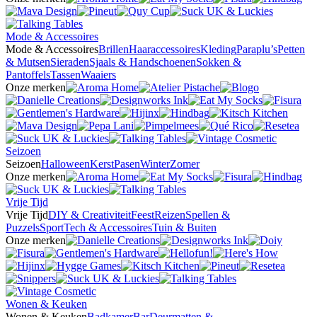
Mode & Accessoires
Mode & Accessoires
Brillen
Haaraccessoires
Kleding
Paraplu’s
Petten
& Mutsen
Sieraden
Sjaals & Handschoenen
Sokken &
Pantoffels
Tassen
Waaiers
Onze merken
Seizoen
Seizoen
Halloween
Kerst
Pasen
Winter
Zomer
Onze merken
Vrije Tijd
Vrije Tijd
DIY & Creativiteit
Feest
Reizen
Spellen &
Puzzels
Sport
Tech & Accessoires
Tuin & Buiten
Onze merken
Wonen & Keuken
Wonen & Keuken
Badkamer
Bar
Deurmatten &