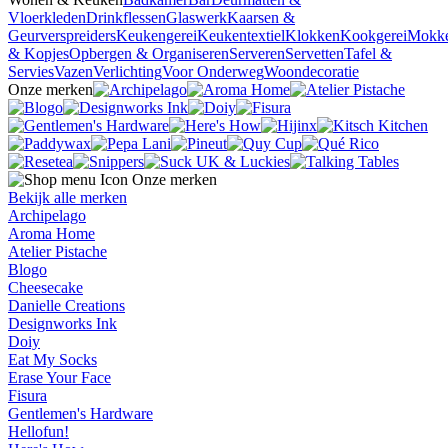
Vloerkleden
Drinkflessen
Glaswerk
Kaarsen &
Geurverspreiders
Keukengerei
Keukentextiel
Klokken
Kookgerei
Mokk
& Kopjes
Opbergen & Organiseren
Serveren
Servetten
Tafel &
Servies
Vazen
Verlichting
Voor Onderweg
Woondecoratie
Onze merken
Onze merken
Bekijk alle merken
Archipelago
Aroma Home
Atelier Pistache
Blogo
Cheesecake
Danielle Creations
Designworks Ink
Doiy
Eat My Socks
Erase Your Face
Fisura
Gentlemen's Hardware
Hellofun!