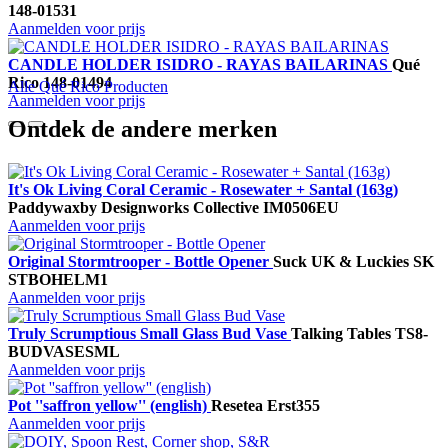
148-01531
Aanmelden voor prijs
CANDLE HOLDER ISIDRO - RAYAS BAILARINAS
Qué
Rico
148-01494
Alle Qué Rico Producten
Aanmelden voor prijs
Ontdek de andere merken
It's Ok Living Coral Ceramic - Rosewater + Santal (163g)
Paddywax
by Designworks Collective
IM0506EU
Aanmelden voor prijs
Original Stormtrooper - Bottle Opener
Suck UK & Luckies
SK
STBOHELM1
Aanmelden voor prijs
Truly Scrumptious Small Glass Bud Vase
Talking Tables
TS8-
BUDVASESML
Aanmelden voor prijs
Pot ''saffron yellow'' (english)
Resetea
Erst355
Aanmelden voor prijs