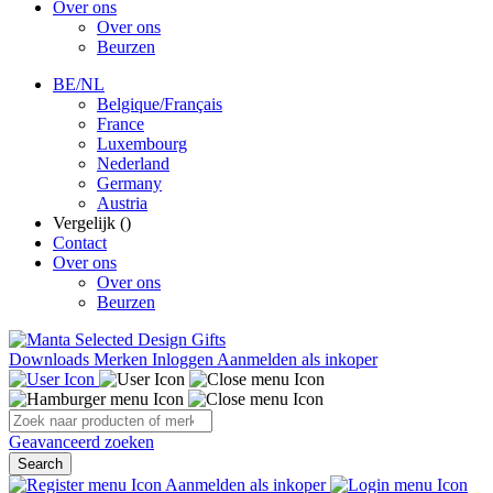
Over ons
Over ons
Beurzen
BE/NL
Belgique/Français
France
Luxembourg
Nederland
Germany
Austria
Vergelijk (
)
Contact
Over ons
Over ons
Beurzen
Downloads
Merken
Inloggen
Aanmelden als inkoper
Geavanceerd zoeken
Search
Aanmelden als inkoper