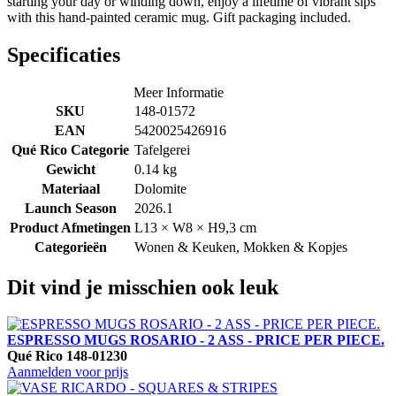
starting your day or winding down, enjoy a lifetime of vibrant sips
with this hand-painted ceramic mug. Gift packaging included.
Specificaties
Meer Informatie
SKU
148-01572
EAN
5420025426916
Qué Rico Categorie
Tafelgerei
Gewicht
0.14 kg
Materiaal
Dolomite
Launch Season
2026.1
Product Afmetingen
L13 × W8 × H9,3 cm
Categorieën
Wonen & Keuken, Mokken & Kopjes
Dit vind je misschien ook leuk
ESPRESSO MUGS ROSARIO - 2 ASS - PRICE PER PIECE.
Qué Rico
148-01230
Aanmelden voor prijs