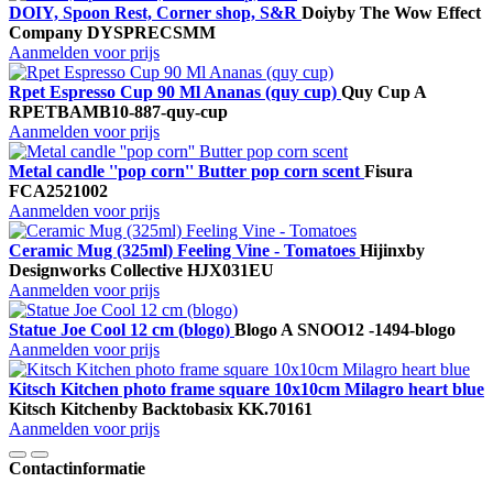
DOIY, Spoon Rest, Corner shop, S&R
Doiy
by The Wow Effect
Company
DYSPRECSMM
Aanmelden voor prijs
Rpet Espresso Cup 90 Ml Ananas (quy cup)
Quy Cup A
RPETBAMB10-887-quy-cup
Aanmelden voor prijs
Metal candle ''pop corn'' Butter pop corn scent
Fisura
FCA2521002
Aanmelden voor prijs
Ceramic Mug (325ml) Feeling Vine - Tomatoes
Hijinx
by
Designworks Collective
HJX031EU
Aanmelden voor prijs
Statue Joe Cool 12 cm (blogo)
Blogo A
SNOO12 -1494-blogo
Aanmelden voor prijs
Kitsch Kitchen photo frame square 10x10cm Milagro heart blue
Kitsch Kitchen
by Backtobasix
KK.70161
Aanmelden voor prijs
Contactinformatie