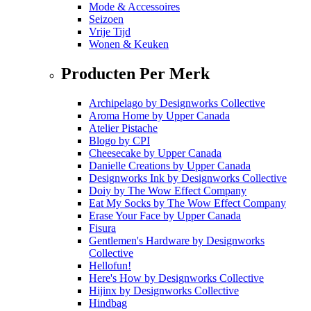
Mode & Accessoires
Seizoen
Vrije Tijd
Wonen & Keuken
Producten Per Merk
Archipelago
by
Designworks Collective
Aroma Home
by
Upper Canada
Atelier Pistache
Blogo
by
CPI
Cheesecake
by
Upper Canada
Danielle Creations
by
Upper Canada
Designworks Ink
by
Designworks Collective
Doiy
by
The Wow Effect Company
Eat My Socks
by
The Wow Effect Company
Erase Your Face
by
Upper Canada
Fisura
Gentlemen's Hardware
by
Designworks
Collective
Hellofun!
Here's How
by
Designworks Collective
Hijinx
by
Designworks Collective
Hindbag