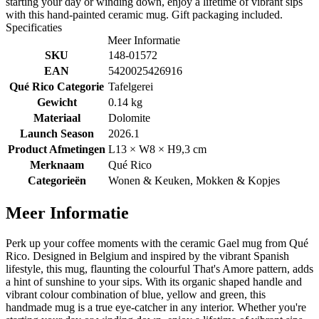
starting your day or winding down, enjoy a lifetime of vibrant sips
with this hand-painted ceramic mug. Gift packaging included.
Specificaties
Meer Informatie
SKU
148-01572
EAN
5420025426916
Qué Rico Categorie
Tafelgerei
Gewicht
0.14 kg
Materiaal
Dolomite
Launch Season
2026.1
Product Afmetingen
L13 × W8 × H9,3 cm
Merknaam
Qué Rico
Categorieën
Wonen & Keuken, Mokken & Kopjes
Meer Informatie
Perk up your coffee moments with the ceramic Gael mug from Qué
Rico. Designed in Belgium and inspired by the vibrant Spanish
lifestyle, this mug, flaunting the colourful That's Amore pattern, adds
a hint of sunshine to your sips. With its organic shaped handle and
vibrant colour combination of blue, yellow and green, this
handmade mug is a true eye-catcher in any interior. Whether you're