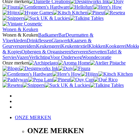
Onze merken
Wonen & Keuken
Wonen & Keuken
Badkamer
Bar
Deurmatten &
Vloerkleden
Drinkflessen
Glaswerk
Kaarsen &
Geurverspreiders
Keukengerei
Keukentextiel
Klokken
Kookgerei
Mokk
& Kopjes
Opbergen & Organiseren
Serveren
Servetten
Tafel &
Servies
Vazen
Verlichting
Voor Onderweg
Woondecoratie
Onze merken
ONZE MERKEN
ONZE MERKEN