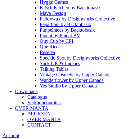
Hygge Games
Kitsch Kitchen
by
Backtobasix
Mava Design
Paddywax
by
Designworks Collective
Pepa Lani
by
Backtobasix
Pimpelmees
by
Backtobasix
Pineut
by
Pineut BV
Quy Cup
by
CPI
Qué Rico
Resetea
Speckle Spot
by
Designworks Collective
Suck UK & Luckies
Talking Tables
Vintage Cosmetic
by
Upper Canada
Wanderflower
by
Upper Canada
Yes Studio
by
Upper Canada
Downloads
Catalogus
Verkoopcondities
OVER MANTA
BEURZEN
OVER MANTA
CONTACT
Account