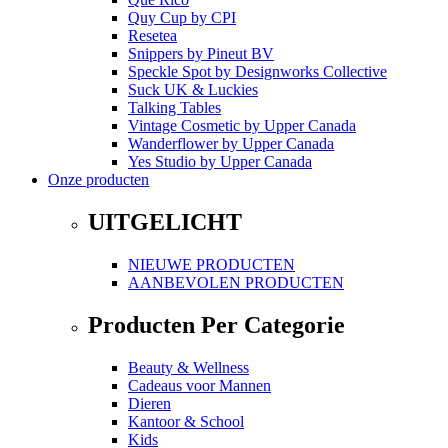
Quy Cup
by
CPI
Resetea
Snippers
by
Pineut BV
Speckle Spot
by
Designworks Collective
Suck UK & Luckies
Talking Tables
Vintage Cosmetic
by
Upper Canada
Wanderflower
by
Upper Canada
Yes Studio
by
Upper Canada
Onze producten
UITGELICHT
NIEUWE PRODUCTEN
AANBEVOLEN PRODUCTEN
Producten Per Categorie
Beauty & Wellness
Cadeaus voor Mannen
Dieren
Kantoor & School
Kids