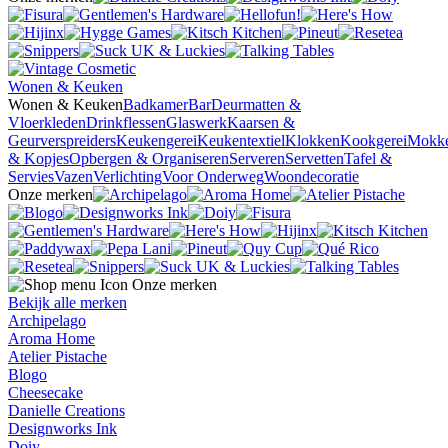
Wonen & Keuken
Wonen & Keuken
Badkamer
Bar
Deurmatten &
Vloerkleden
Drinkflessen
Glaswerk
Kaarsen &
Geurverspreiders
Keukengerei
Keukentextiel
Klokken
Kookgerei
Mokk
& Kopjes
Opbergen & Organiseren
Serveren
Servetten
Tafel &
Servies
Vazen
Verlichting
Voor Onderweg
Woondecoratie
Onze merken
Onze merken
Bekijk alle merken
Archipelago
Aroma Home
Atelier Pistache
Blogo
Cheesecake
Danielle Creations
Designworks Ink
Doiy