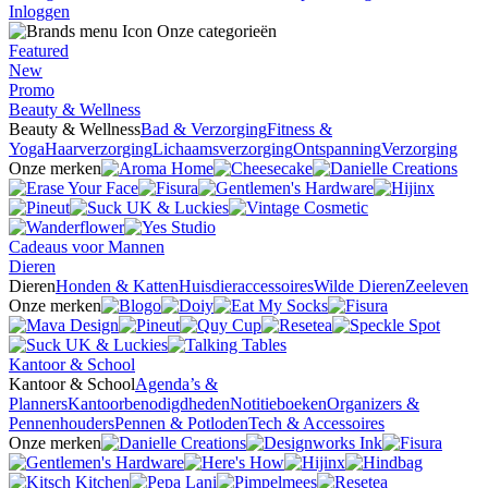
Inloggen
Onze categorieën
Featured
New
Promo
Beauty & Wellness
Beauty & Wellness
Bad & Verzorging
Fitness &
Yoga
Haarverzorging
Lichaamsverzorging
Ontspanning
Verzorging
Onze merken
Cadeaus voor Mannen
Dieren
Dieren
Honden & Katten
Huisdieraccessoires
Wilde Dieren
Zeeleven
Onze merken
Kantoor & School
Kantoor & School
Agenda’s &
Planners
Kantoorbenodigdheden
Notitieboeken
Organizers &
Pennenhouders
Pennen & Potloden
Tech & Accessoires
Onze merken