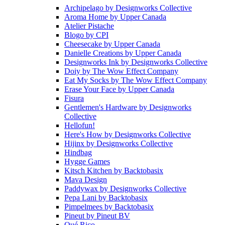
Archipelago
by
Designworks Collective
Aroma Home
by
Upper Canada
Atelier Pistache
Blogo
by
CPI
Cheesecake
by
Upper Canada
Danielle Creations
by
Upper Canada
Designworks Ink
by
Designworks Collective
Doiy
by
The Wow Effect Company
Eat My Socks
by
The Wow Effect Company
Erase Your Face
by
Upper Canada
Fisura
Gentlemen's Hardware
by
Designworks
Collective
Hellofun!
Here's How
by
Designworks Collective
Hijinx
by
Designworks Collective
Hindbag
Hygge Games
Kitsch Kitchen
by
Backtobasix
Mava Design
Paddywax
by
Designworks Collective
Pepa Lani
by
Backtobasix
Pimpelmees
by
Backtobasix
Pineut
by
Pineut BV
Qué Rico