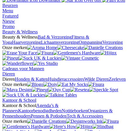
Downloads
Over ons
Beurzen
Menu
Featured
Nieuw
Promo
Beauty & Wellness
Beauty & Wellness
Bad & Verzorging
Fitness &
Yoga
Haarverzorging
Lichaamsverzorging
Ontspanning
Verzorging
Onze merken
Cadeaus voor Mannen
Dieren
Dieren
Honden & Katten
Huisdieraccessoires
Wilde Dieren
Zeeleven
Onze merken
Kantoor & School
Kantoor & School
Agenda’s &
Planners
Kantoorbenodigdheden
Notitieboeken
Organizers &
Pennenhouders
Pennen & Potloden
Tech & Accessoires
Onze merken