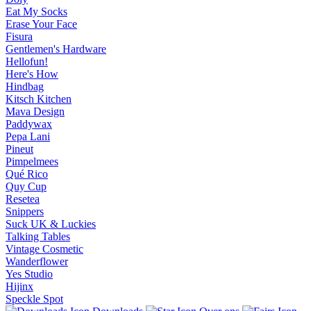
Eat My Socks
Erase Your Face
Fisura
Gentlemen's Hardware
Hellofun!
Here's How
Hindbag
Kitsch Kitchen
Mava Design
Paddywax
Pepa Lani
Pineut
Pimpelmees
Qué Rico
Quy Cup
Resetea
Snippers
Suck UK & Luckies
Talking Tables
Vintage Cosmetic
Wanderflower
Yes Studio
Hijinx
Speckle Spot