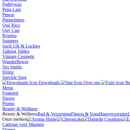
Paddywax
Pepa Lani
Pineut
Pimpelmees
Qué Rico
Quy Cup
Resetea
Snippers
Suck UK & Luckies
Talking Tables
Vintage Cosmetic
Wanderflower
Yes Studio
Hijinx
Speckle Spot
Downloads
Over ons
Be
Menu
Featured
Nieuw
Promo
Beauty & Wellness
Beauty & Wellness
Bad & Verzorging
Fitness & Yoga
Haarverzorging
L
Onze merken
Cadeaus voor Mannen
Dieren