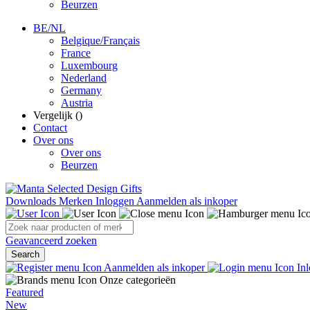
Beurzen
BE/NL
Belgique/Français
France
Luxembourg
Nederland
Germany
Austria
Vergelijk (
)
Contact
Over ons
Over ons
Beurzen
Downloads
Merken
Inloggen
Aanmelden als inkoper
Geavanceerd zoeken
Search
Aanmelden als inkoper
Inl
Onze categorieën
Featured
New