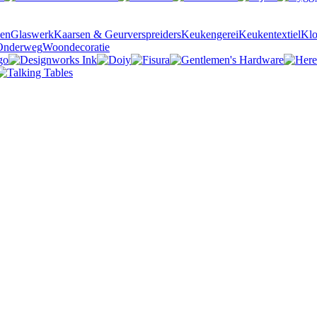
sen
Glaswerk
Kaarsen & Geurverspreiders
Keukengerei
Keukentextiel
Kl
Onderweg
Woondecoratie