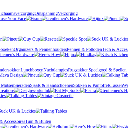
ichaamsverzorging
Ontspanning
Verzorging
ieboeken
Organizers & Pennenhouders
Pennen & Potloden
Tech & Access
ndersokken
Lunchboxen
Nachtlampjes
Rugzakken
Speelgoed & Spellen
& Mutsen
Sieraden
Sjaals & Handschoenen
Sokken & Pantoffels
Tassen
Wa
& Accessoires
Tuin & Buiten