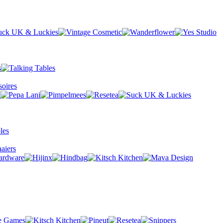
oires
aiers