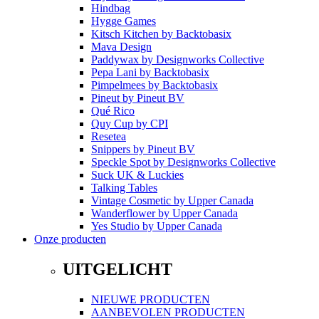
Hindbag
Hygge Games
Kitsch Kitchen
by
Backtobasix
Mava Design
Paddywax
by
Designworks Collective
Pepa Lani
by
Backtobasix
Pimpelmees
by
Backtobasix
Pineut
by
Pineut BV
Qué Rico
Quy Cup
by
CPI
Resetea
Snippers
by
Pineut BV
Speckle Spot
by
Designworks Collective
Suck UK & Luckies
Talking Tables
Vintage Cosmetic
by
Upper Canada
Wanderflower
by
Upper Canada
Yes Studio
by
Upper Canada
Onze producten
UITGELICHT
NIEUWE PRODUCTEN
AANBEVOLEN PRODUCTEN