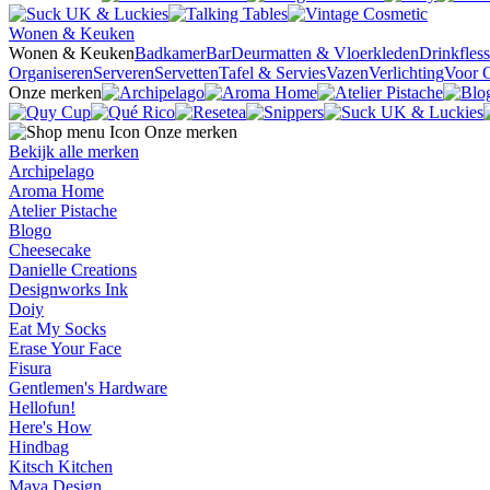
Wonen & Keuken
Wonen & Keuken
Badkamer
Bar
Deurmatten & Vloerkleden
Drinkfles
Organiseren
Serveren
Servetten
Tafel & Servies
Vazen
Verlichting
Voor 
Onze merken
Onze merken
Bekijk alle merken
Archipelago
Aroma Home
Atelier Pistache
Blogo
Cheesecake
Danielle Creations
Designworks Ink
Doiy
Eat My Socks
Erase Your Face
Fisura
Gentlemen's Hardware
Hellofun!
Here's How
Hindbag
Kitsch Kitchen
Mava Design