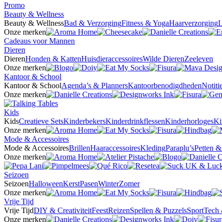
Promo
Beauty & Wellness
Beauty & Wellness
Bad & Verzorging
Fitness & Yoga
Haarverzorging
L
Onze merken
Cadeaus voor Mannen
Dieren
Dieren
Honden & Katten
Huisdieraccessoires
Wilde Dieren
Zeeleven
Onze merken
Kantoor & School
Kantoor & School
Agenda’s & Planners
Kantoorbenodigdheden
Notit
Onze merken
Kids
Kids
Creatieve Sets
Kinderbekers
Kinderdrinkflessen
Kinderhorloges
Ki
Onze merken
Mode & Accessoires
Mode & Accessoires
Brillen
Haaraccessoires
Kleding
Paraplu’s
Petten 
Onze merken
Seizoen
Seizoen
Halloween
Kerst
Pasen
Winter
Zomer
Onze merken
Vrije Tijd
Vrije Tijd
DIY & Creativiteit
Feest
Reizen
Spellen & Puzzels
Sport
Tech 
Onze merken