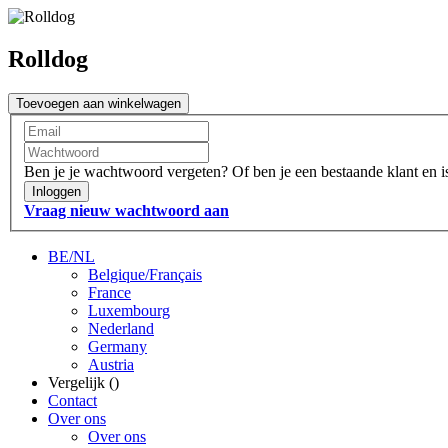
Rolldog
Toevoegen aan winkelwagen
Ben je je wachtwoord vergeten?
Of ben je een bestaande klant en 
Inloggen
Vraag nieuw wachtwoord aan
BE/NL
Belgique/Français
France
Luxembourg
Nederland
Germany
Austria
Vergelijk (
)
Contact
Over ons
Over ons