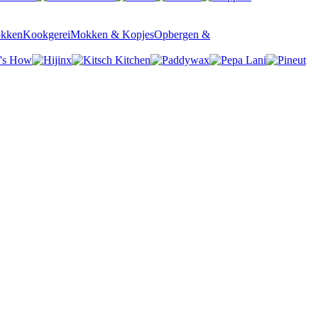
okken
Kookgerei
Mokken & Kopjes
Opbergen &