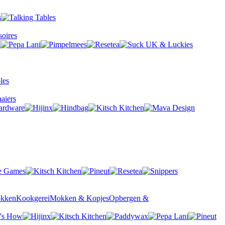
oires
aiers
okken
Kookgerei
Mokken & Kopjes
Opbergen &