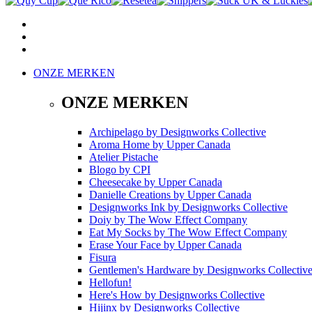
ONZE MERKEN
ONZE MERKEN
Archipelago
by
Designworks Collective
Aroma Home
by
Upper Canada
Atelier Pistache
Blogo
by
CPI
Cheesecake
by
Upper Canada
Danielle Creations
by
Upper Canada
Designworks Ink
by
Designworks Collective
Doiy
by
The Wow Effect Company
Eat My Socks
by
The Wow Effect Company
Erase Your Face
by
Upper Canada
Fisura
Gentlemen's Hardware
by
Designworks Collectiv
Hellofun!
Here's How
by
Designworks Collective
Hijinx
by
Designworks Collective