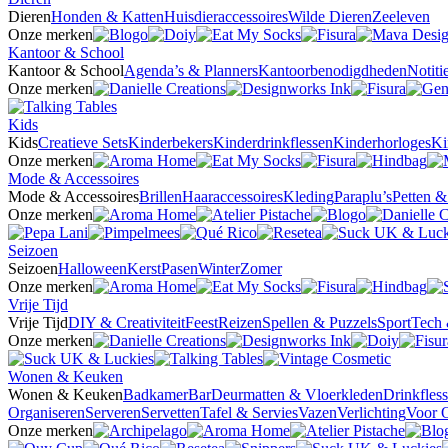
Dieren
Honden & Katten
Huisdieraccessoires
Wilde Dieren
Zeeleven
Onze merken
Kantoor & School
Kantoor & School
Agenda’s & Planners
Kantoorbenodigdheden
Notit
Onze merken
Kids
Kids
Creatieve Sets
Kinderbekers
Kinderdrinkflessen
Kinderhorloges
Ki
Onze merken
Mode & Accessoires
Mode & Accessoires
Brillen
Haaraccessoires
Kleding
Paraplu’s
Petten 
Onze merken
Seizoen
Seizoen
Halloween
Kerst
Pasen
Winter
Zomer
Onze merken
Vrije Tijd
Vrije Tijd
DIY & Creativiteit
Feest
Reizen
Spellen & Puzzels
Sport
Tech 
Onze merken
Wonen & Keuken
Wonen & Keuken
Badkamer
Bar
Deurmatten & Vloerkleden
Drinkfles
Organiseren
Serveren
Servetten
Tafel & Servies
Vazen
Verlichting
Voor 
Onze merken