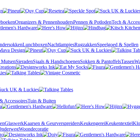
ieboeken
Organizers & Pennenhouders
Pennen & Potloden
Tech & Access
ndersokken
Lunchboxen
Nachtlampjes
Rugzakken
Speelgoed & Spellen
& Mutsen
Sieraden
Sjaals & Handschoenen
Sokken & Pantoffels
Tassen
Wa
& Accessoires
Tuin & Buiten
sen
Glaswerk
Kaarsen & Geurverspreiders
Keukengerei
Keukentextiel
Kl
Onderweg
Woondecoratie