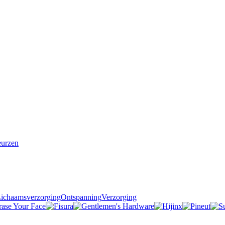
urzen
ichaamsverzorging
Ontspanning
Verzorging