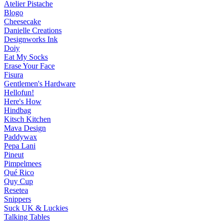
Atelier Pistache
Blogo
Cheesecake
Danielle Creations
Designworks Ink
Doiy
Eat My Socks
Erase Your Face
Fisura
Gentlemen's Hardware
Hellofun!
Here's How
Hindbag
Kitsch Kitchen
Mava Design
Paddywax
Pepa Lani
Pineut
Pimpelmees
Qué Rico
Quy Cup
Resetea
Snippers
Suck UK & Luckies
Talking Tables