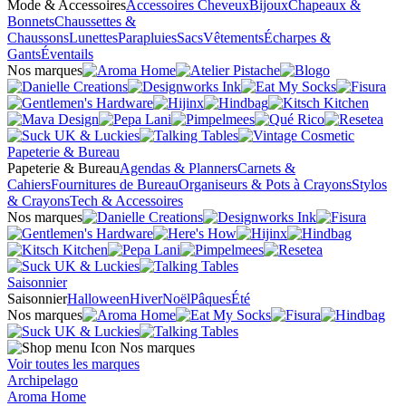
Mode & Accessoires
Accessoires Cheveux
Bijoux
Chapeaux &
Bonnets
Chaussettes &
Chaussons
Lunettes
Parapluies
Sacs
Vêtements
Écharpes &
Gants
Éventails
Nos marques
Papeterie & Bureau
Papeterie & Bureau
Agendas & Planners
Carnets &
Cahiers
Fournitures de Bureau
Organiseurs & Pots à Crayons
Stylos
& Crayons
Tech & Accessoires
Nos marques
Saisonnier
Saisonnier
Halloween
Hiver
Noël
Pâques
Été
Nos marques
Nos marques
Voir toutes les marques
Archipelago
Aroma Home