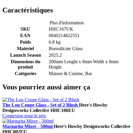
Caractéristiques
Plus d'information
SKU
HHC167UK
EAN
0840214822551
Poids
6.8 kg
Matériel
Borosilicate Glass
Launch Season
2025.2
Dimensions du
200mm Lenght x 8mm Width x 8mm
produit
Height
Catégories
Maison & Cuisine, Bar
Vous pourriez aussi aimer ça
The Lou Coupe Glass - Set of 2 Blush
Here's How
by
Designworks Collective
HHC106EU
Connexion pour le prix
Margarita Mixer - 500ml
Here's How
by Designworks Collective
HHC002EU