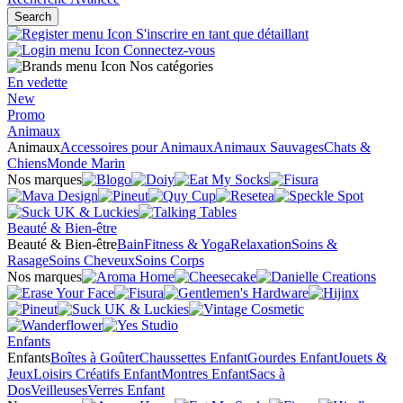
Search
S'inscrire en tant que détaillant
Connectez-vous
Nos catégories
En vedette
New
Promo
Animaux
Animaux
Accessoires pour Animaux
Animaux Sauvages
Chats &
Chiens
Monde Marin
Nos marques
Beauté & Bien-être
Beauté & Bien-être
Bain
Fitness & Yoga
Relaxation
Soins &
Rasage
Soins Cheveux
Soins Corps
Nos marques
Enfants
Enfants
Boîtes à Goûter
Chaussettes Enfant
Gourdes Enfant
Jouets &
Jeux
Loisirs Créatifs Enfant
Montres Enfant
Sacs à
Dos
Veilleuses
Verres Enfant