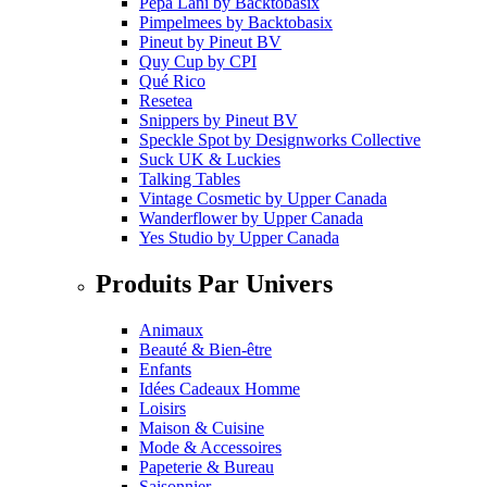
Pepa Lani
by
Backtobasix
Pimpelmees
by
Backtobasix
Pineut
by
Pineut BV
Quy Cup
by
CPI
Qué Rico
Resetea
Snippers
by
Pineut BV
Speckle Spot
by
Designworks Collective
Suck UK & Luckies
Talking Tables
Vintage Cosmetic
by
Upper Canada
Wanderflower
by
Upper Canada
Yes Studio
by
Upper Canada
Produits Par Univers
Animaux
Beauté & Bien-être
Enfants
Idées Cadeaux Homme
Loisirs
Maison & Cuisine
Mode & Accessoires
Papeterie & Bureau
Saisonnier