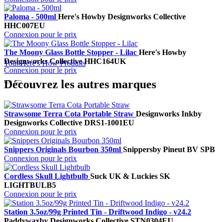
Paloma - 500ml
Here's How
by Designworks Collective
HHC007EU
Connexion pour le prix
The Moony Glass Bottle Stopper - Lilac
Here's How
by
Designworks Collective
HHC164UK
Tout Here's How Produits
Connexion pour le prix
Découvrez les autres marques
Strawsome Terra Cota Portable Straw
Designworks Ink
by
Designworks Collective
DRS1-1001EU
Connexion pour le prix
Snippers Originals Bourbon 350ml
Snippers
by Pineut BV
SPB
Connexion pour le prix
Cordless Skull Lightbulb
Suck UK & Luckies
SK
LIGHTBULB5
Connexion pour le prix
Station 3.5oz/99g Printed Tin - Driftwood Indigo - v24.2
Paddywax
by Designworks Collective
STN0304EU