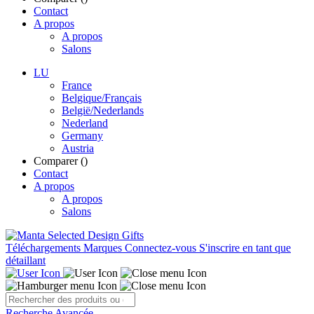
Contact
A propos
A propos
Salons
LU
France
Belgique/Français
België/Nederlands
Nederland
Germany
Austria
Comparer (
)
Contact
A propos
A propos
Salons
Téléchargements
Marques
Connectez-vous
S'inscrire en tant que
détaillant
Recherche Avancée