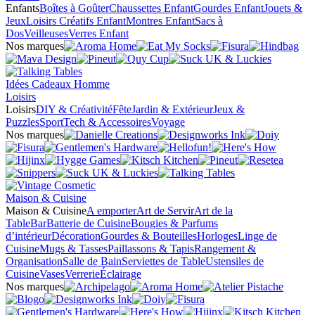
Enfants
Boîtes à Goûter
Chaussettes Enfant
Gourdes Enfant
Jouets &
Jeux
Loisirs Créatifs Enfant
Montres Enfant
Sacs à
Dos
Veilleuses
Verres Enfant
Nos marques
Idées Cadeaux Homme
Loisirs
Loisirs
DIY & Créativité
Fête
Jardin & Extérieur
Jeux &
Puzzles
Sport
Tech & Accessoires
Voyage
Nos marques
Maison & Cuisine
Maison & Cuisine
A emporter
Art de Servir
Art de la
Table
Bar
Batterie de Cuisine
Bougies & Parfums
d’intérieur
Décoration
Gourdes & Bouteilles
Horloges
Linge de
Cuisine
Mugs & Tasses
Paillassons & Tapis
Rangement &
Organisation
Salle de Bain
Serviettes de Table
Ustensiles de
Cuisine
Vases
Verrerie
Éclairage
Nos marques