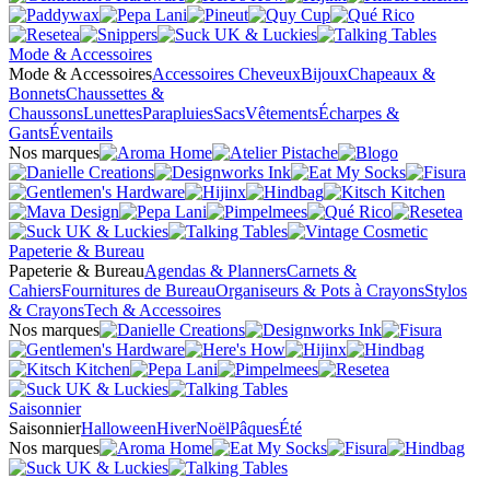
Mode & Accessoires
Mode & Accessoires
Accessoires Cheveux
Bijoux
Chapeaux &
Bonnets
Chaussettes &
Chaussons
Lunettes
Parapluies
Sacs
Vêtements
Écharpes &
Gants
Éventails
Nos marques
Papeterie & Bureau
Papeterie & Bureau
Agendas & Planners
Carnets &
Cahiers
Fournitures de Bureau
Organiseurs & Pots à Crayons
Stylos
& Crayons
Tech & Accessoires
Nos marques
Saisonnier
Saisonnier
Halloween
Hiver
Noël
Pâques
Été
Nos marques