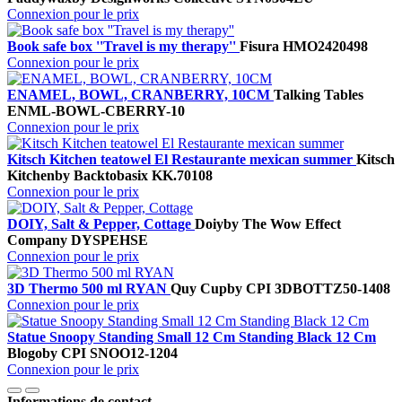
Connexion pour le prix
Book safe box ''Travel is my therapy''
Fisura
HMO2420498
Connexion pour le prix
ENAMEL, BOWL, CRANBERRY, 10CM
Talking Tables
ENML-BOWL-CBERRY-10
Connexion pour le prix
Kitsch Kitchen teatowel El Restaurante mexican summer
Kitsch
Kitchen
by Backtobasix
KK.70108
Connexion pour le prix
DOIY, Salt & Pepper, Cottage
Doiy
by The Wow Effect
Company
DYSPEHSE
Connexion pour le prix
3D Thermo 500 ml RYAN
Quy Cup
by CPI
3DBOTTZ50-1408
Connexion pour le prix
Statue Snoopy Standing Small 12 Cm Standing Black 12 Cm
Blogo
by CPI
SNOO12-1204
Connexion pour le prix
Informations de contact