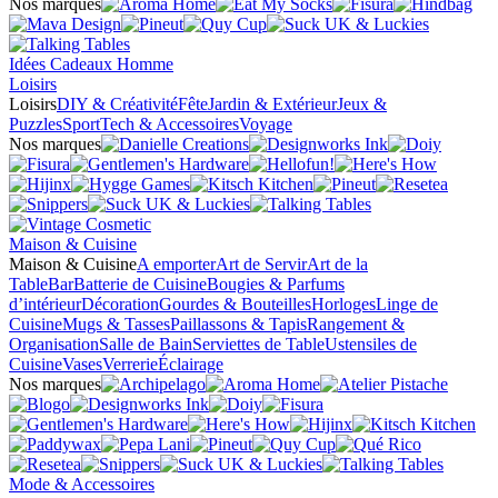
Nos marques
Idées Cadeaux Homme
Loisirs
Loisirs
DIY & Créativité
Fête
Jardin & Extérieur
Jeux &
Puzzles
Sport
Tech & Accessoires
Voyage
Nos marques
Maison & Cuisine
Maison & Cuisine
A emporter
Art de Servir
Art de la
Table
Bar
Batterie de Cuisine
Bougies & Parfums
d’intérieur
Décoration
Gourdes & Bouteilles
Horloges
Linge de
Cuisine
Mugs & Tasses
Paillassons & Tapis
Rangement &
Organisation
Salle de Bain
Serviettes de Table
Ustensiles de
Cuisine
Vases
Verrerie
Éclairage
Nos marques
Mode & Accessoires