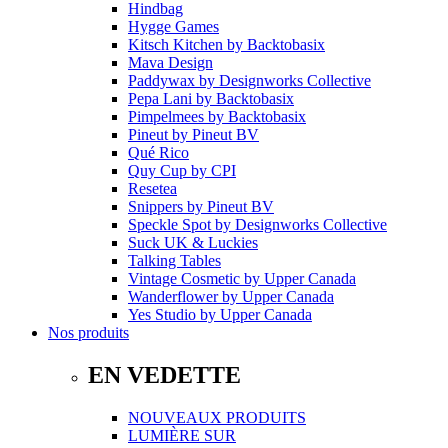
Hindbag
Hygge Games
Kitsch Kitchen
by
Backtobasix
Mava Design
Paddywax
by
Designworks Collective
Pepa Lani
by
Backtobasix
Pimpelmees
by
Backtobasix
Pineut
by
Pineut BV
Qué Rico
Quy Cup
by
CPI
Resetea
Snippers
by
Pineut BV
Speckle Spot
by
Designworks Collective
Suck UK & Luckies
Talking Tables
Vintage Cosmetic
by
Upper Canada
Wanderflower
by
Upper Canada
Yes Studio
by
Upper Canada
Nos produits
EN VEDETTE
NOUVEAUX PRODUITS
LUMIÈRE SUR