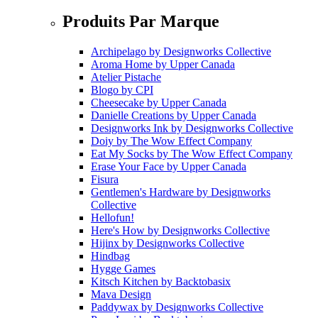
Produits Par Marque
Archipelago
by
Designworks Collective
Aroma Home
by
Upper Canada
Atelier Pistache
Blogo
by
CPI
Cheesecake
by
Upper Canada
Danielle Creations
by
Upper Canada
Designworks Ink
by
Designworks Collective
Doiy
by
The Wow Effect Company
Eat My Socks
by
The Wow Effect Company
Erase Your Face
by
Upper Canada
Fisura
Gentlemen's Hardware
by
Designworks
Collective
Hellofun!
Here's How
by
Designworks Collective
Hijinx
by
Designworks Collective
Hindbag
Hygge Games
Kitsch Kitchen
by
Backtobasix
Mava Design
Paddywax
by
Designworks Collective