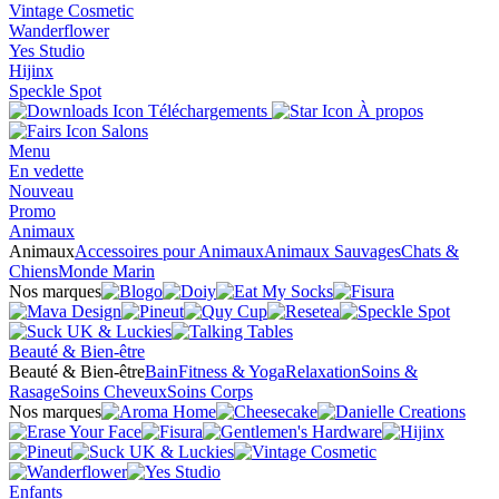
Vintage Cosmetic
Wanderflower
Yes Studio
Hijinx
Speckle Spot
Téléchargements
À propos
Salons
Menu
En vedette
Nouveau
Promo
Animaux
Animaux
Accessoires pour Animaux
Animaux Sauvages
Chats &
Chiens
Monde Marin
Nos marques
Beauté & Bien-être
Beauté & Bien-être
Bain
Fitness & Yoga
Relaxation
Soins &
Rasage
Soins Cheveux
Soins Corps
Nos marques
Enfants