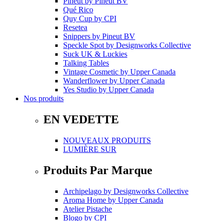
Pineut
by
Pineut BV
Qué Rico
Quy Cup
by
CPI
Resetea
Snippers
by
Pineut BV
Speckle Spot
by
Designworks Collective
Suck UK & Luckies
Talking Tables
Vintage Cosmetic
by
Upper Canada
Wanderflower
by
Upper Canada
Yes Studio
by
Upper Canada
Nos produits
EN VEDETTE
NOUVEAUX PRODUITS
LUMIÈRE SUR
Produits Par Marque
Archipelago
by
Designworks Collective
Aroma Home
by
Upper Canada
Atelier Pistache
Blogo
by
CPI