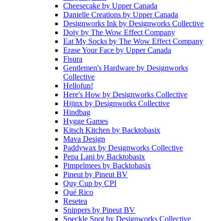
Cheesecake
by
Upper Canada
Danielle Creations
by
Upper Canada
Designworks Ink
by
Designworks Collective
Doiy
by
The Wow Effect Company
Eat My Socks
by
The Wow Effect Company
Erase Your Face
by
Upper Canada
Fisura
Gentlemen's Hardware
by
Designworks
Collective
Hellofun!
Here's How
by
Designworks Collective
Hijinx
by
Designworks Collective
Hindbag
Hygge Games
Kitsch Kitchen
by
Backtobasix
Mava Design
Paddywax
by
Designworks Collective
Pepa Lani
by
Backtobasix
Pimpelmees
by
Backtobasix
Pineut
by
Pineut BV
Quy Cup
by
CPI
Qué Rico
Resetea
Snippers
by
Pineut BV
Speckle Spot
by
Designworks Collective