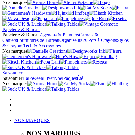
Nos marques
Papeterie & Bureau
Papeterie & Bureau
Agendas & Planners
Carnets &
Cahiers
Fournitures de Bureau
Organiseurs & Pots à Crayons
Stylos
& Crayons
Tech & Accessoires
Nos marques
Saisonnier
Saisonnier
Halloween
Hiver
Noël
Pâques
Été
Nos marques
NOS MARQUES
NOS MARQUES