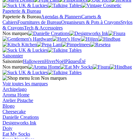
Papeterie & Bureau
Papeterie & Bureau
Agendas & Planners
Carnets &
Cahiers
Fournitures de Bureau
Organiseurs & Pots à Crayons
Stylos
& Crayons
Tech & Accessoires
Nos marques
Saisonnier
Saisonnier
Halloween
Hiver
Noël
Pâques
Été
Nos marques
Nos marques
Voir toutes les marques
Archipelago
Aroma Home
Atelier Pistache
Blogo
Cheesecake
Danielle Creations
Designworks Ink
Doiy
Eat My Socks