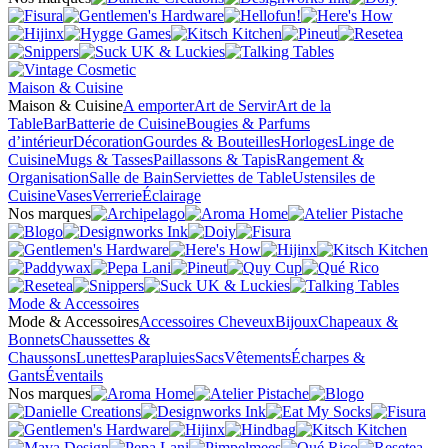
Maison & Cuisine
Maison & Cuisine
A emporter
Art de Servir
Art de la
Table
Bar
Batterie de Cuisine
Bougies & Parfums
d’intérieur
Décoration
Gourdes & Bouteilles
Horloges
Linge de
Cuisine
Mugs & Tasses
Paillassons & Tapis
Rangement &
Organisation
Salle de Bain
Serviettes de Table
Ustensiles de
Cuisine
Vases
Verrerie
Éclairage
Nos marques
Mode & Accessoires
Mode & Accessoires
Accessoires Cheveux
Bijoux
Chapeaux &
Bonnets
Chaussettes &
Chaussons
Lunettes
Parapluies
Sacs
Vêtements
Écharpes &
Gants
Éventails
Nos marques