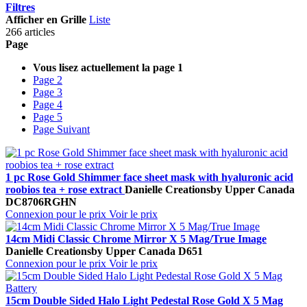
Filtres
Afficher en
Grille
Liste
266 articles
Page
Vous lisez actuellement la page
1
Page
2
Page
3
Page
4
Page
5
Page
Suivant
1 pc Rose Gold Shimmer face sheet mask with hyaluronic acid
roobios tea + rose extract
Danielle Creations
by Upper Canada
DC8706RGHN
Connexion pour le prix
Voir le prix
14cm Midi Classic Chrome Mirror X 5 Mag/True Image
Danielle Creations
by Upper Canada
D651
Connexion pour le prix
Voir le prix
15cm Double Sided Halo Light Pedestal Rose Gold X 5 Mag