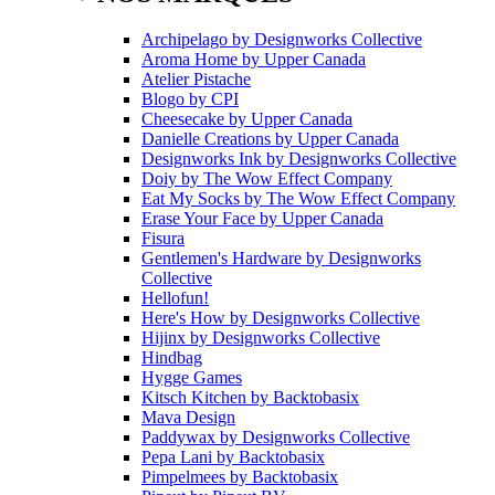
Archipelago
by
Designworks Collective
Aroma Home
by
Upper Canada
Atelier Pistache
Blogo
by
CPI
Cheesecake
by
Upper Canada
Danielle Creations
by
Upper Canada
Designworks Ink
by
Designworks Collective
Doiy
by
The Wow Effect Company
Eat My Socks
by
The Wow Effect Company
Erase Your Face
by
Upper Canada
Fisura
Gentlemen's Hardware
by
Designworks
Collective
Hellofun!
Here's How
by
Designworks Collective
Hijinx
by
Designworks Collective
Hindbag
Hygge Games
Kitsch Kitchen
by
Backtobasix
Mava Design
Paddywax
by
Designworks Collective
Pepa Lani
by
Backtobasix
Pimpelmees
by
Backtobasix