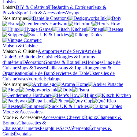
Loisirs
Loisirs
DIY & Créativité
Fête
Jardin & Extérieur
Jeux &
Puzzles
Sport
Tech & Accessoires
Voyage
Nos marques
Maison & Cuisine
Maison & Cuisine
A emporter
Art de Servir
Art de la
Table
Bar
Batterie de Cuisine
Bougies & Parfums
d’intérieur
Décoration
Gourdes & Bouteilles
Horloges
Linge de
Cuisine
Mugs & Tasses
Paillassons & Tapis
Rangement &
Organisation
Salle de Bain
Serviettes de Table
Ustensiles de
Cuisine
Vases
Verrerie
Éclairage
Nos marques
Mode & Accessoires
Mode & Accessoires
Accessoires Cheveux
Bijoux
Chapeaux &
Bonnets
Chaussettes &
Chaussons
Lunettes
Parapluies
Sacs
Vêtements
Écharpes &
Gants
Éventails