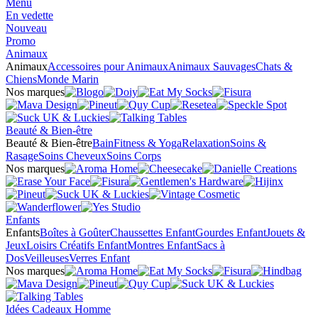
Menu
En vedette
Nouveau
Promo
Animaux
Animaux
Accessoires pour Animaux
Animaux Sauvages
Chats &
Chiens
Monde Marin
Nos marques
Beauté & Bien-être
Beauté & Bien-être
Bain
Fitness & Yoga
Relaxation
Soins &
Rasage
Soins Cheveux
Soins Corps
Nos marques
Enfants
Enfants
Boîtes à Goûter
Chaussettes Enfant
Gourdes Enfant
Jouets &
Jeux
Loisirs Créatifs Enfant
Montres Enfant
Sacs à
Dos
Veilleuses
Verres Enfant
Nos marques
Idées Cadeaux Homme