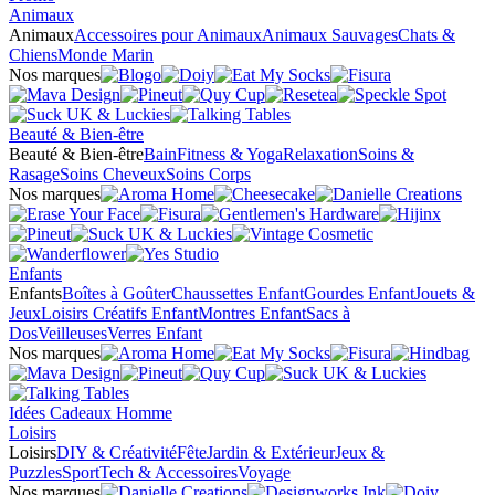
Animaux
Animaux
Accessoires pour Animaux
Animaux Sauvages
Chats &
Chiens
Monde Marin
Nos marques
Beauté & Bien-être
Beauté & Bien-être
Bain
Fitness & Yoga
Relaxation
Soins &
Rasage
Soins Cheveux
Soins Corps
Nos marques
Enfants
Enfants
Boîtes à Goûter
Chaussettes Enfant
Gourdes Enfant
Jouets &
Jeux
Loisirs Créatifs Enfant
Montres Enfant
Sacs à
Dos
Veilleuses
Verres Enfant
Nos marques
Idées Cadeaux Homme
Loisirs
Loisirs
DIY & Créativité
Fête
Jardin & Extérieur
Jeux &
Puzzles
Sport
Tech & Accessoires
Voyage
Nos marques