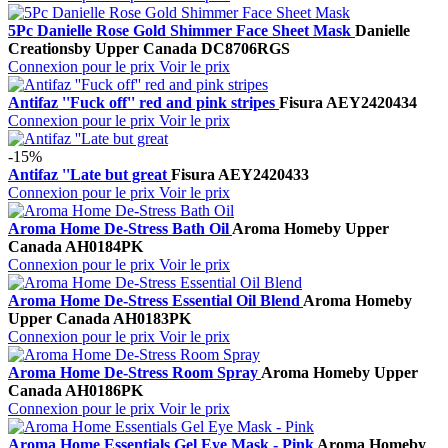
5Pc Danielle Rose Gold Shimmer Face Sheet Mask
Danielle
Creations
by Upper Canada
DC8706RGS
Connexion pour le prix
Voir le prix
Antifaz ''Fuck off'' red and pink stripes
Fisura
AEY2420434
Connexion pour le prix
Voir le prix
-15%
Antifaz ''Late but great
Fisura
AEY2420433
Connexion pour le prix
Voir le prix
Aroma Home De-Stress Bath Oil
Aroma Home
by Upper
Canada
AH0184PK
Connexion pour le prix
Voir le prix
Aroma Home De-Stress Essential Oil Blend
Aroma Home
by
Upper Canada
AH0183PK
Connexion pour le prix
Voir le prix
Aroma Home De-Stress Room Spray
Aroma Home
by Upper
Canada
AH0186PK
Connexion pour le prix
Voir le prix
Aroma Home Essentials Gel Eye Mask - Pink
Aroma Home
by