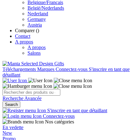
Belgique/Français
België/Nederlands
Nederland
Germany
Austria
Comparer (
)
Contact
A propos
A propos
Salons
Téléchargements
Marques
Connectez-vous
S'inscrire en tant que
détaillant
Recherche Avancée
Search
S'inscrire en tant que détaillant
Connectez-vous
Nos catégories
En vedette
New
Promo