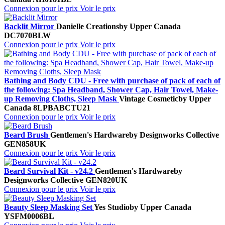
Connexion pour le prix
Voir le prix
Backlit Mirror
Danielle Creations
by Upper Canada
DC7070BLW
Connexion pour le prix
Voir le prix
Bathing and Body CDU - Free with purchase of pack of each of
the following: Spa Headband, Shower Cap, Hair Towel, Make-
up Removing Cloths, Sleep Mask
Vintage Cosmetic
by Upper
Canada
8LPBABCTU21
Connexion pour le prix
Voir le prix
Beard Brush
Gentlemen's Hardware
by Designworks Collective
GEN858UK
Connexion pour le prix
Voir le prix
Beard Survival Kit - v24.2
Gentlemen's Hardware
by
Designworks Collective
GEN820UK
Connexion pour le prix
Voir le prix
Beauty Sleep Masking Set
Yes Studio
by Upper Canada
YSFM0006BL