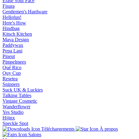
Erase Your Face
Fisura
Gentlemen's Hardware
Hellofun!
Here's How
Hindbag
Kitsch Kitchen
Mava Design
Paddywax
Pepa Lani
Pineut
Pimpelmees
Qué Rico
Quy Cup
Resetea
Snippers
Suck UK & Luckies
Talking Tables
Vintage Cosmetic
Wanderflower
Yes Studio
Hijinx
Speckle Spot
Téléchargements
À propos
Salons