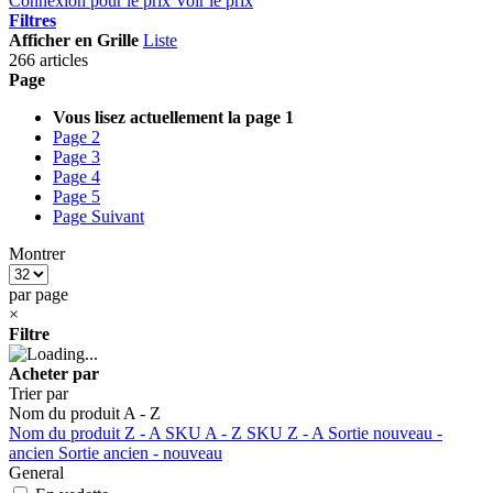
Connexion pour le prix
Voir le prix
Filtres
Afficher en
Grille
Liste
266 articles
Page
Vous lisez actuellement la page
1
Page
2
Page
3
Page
4
Page
5
Page
Suivant
Montrer
par page
×
Filtre
Acheter par
Trier par
Nom du produit A - Z
Nom du produit Z - A
SKU A - Z
SKU Z - A
Sortie nouveau -
ancien
Sortie ancien - nouveau
General