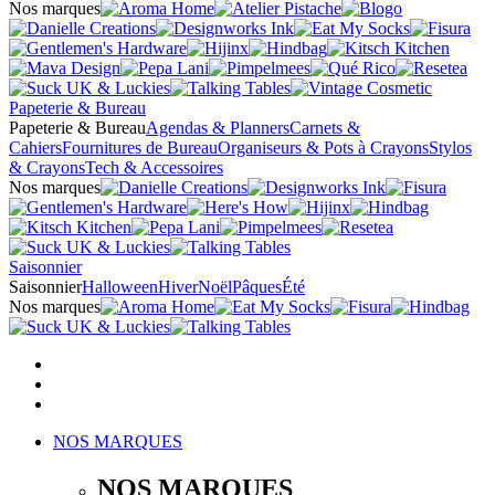
Nos marques
Papeterie & Bureau
Papeterie & Bureau
Agendas & Planners
Carnets &
Cahiers
Fournitures de Bureau
Organiseurs & Pots à Crayons
Stylos
& Crayons
Tech & Accessoires
Nos marques
Saisonnier
Saisonnier
Halloween
Hiver
Noël
Pâques
Été
Nos marques
NOS MARQUES
NOS MARQUES