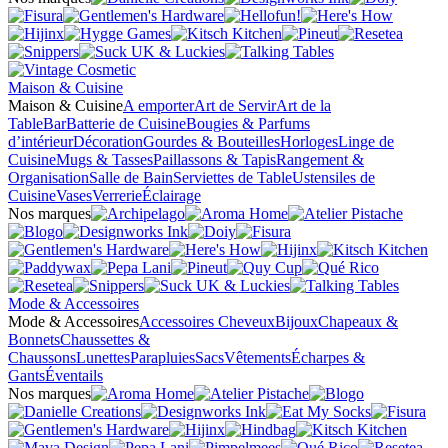
Maison & Cuisine
Maison & Cuisine
A emporter
Art de Servir
Art de la
Table
Bar
Batterie de Cuisine
Bougies & Parfums
d’intérieur
Décoration
Gourdes & Bouteilles
Horloges
Linge de
Cuisine
Mugs & Tasses
Paillassons & Tapis
Rangement &
Organisation
Salle de Bain
Serviettes de Table
Ustensiles de
Cuisine
Vases
Verrerie
Éclairage
Nos marques
Mode & Accessoires
Mode & Accessoires
Accessoires Cheveux
Bijoux
Chapeaux &
Bonnets
Chaussettes &
Chaussons
Lunettes
Parapluies
Sacs
Vêtements
Écharpes &
Gants
Éventails
Nos marques