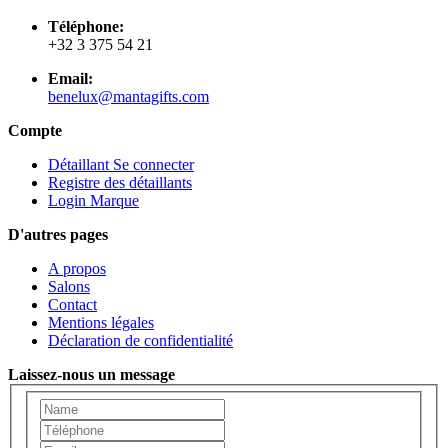
Téléphone:
+32 3 375 54 21
Email:
benelux@mantagifts.com
Compte
Détaillant Se connecter
Registre des détaillants
Login Marque
D'autres pages
A propos
Salons
Contact
Mentions légales
Déclaration de confidentialité
Laissez-nous un message