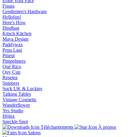
Erase Your Face
Fisura
Gentlemen's Hardware
Hellofun!
Here's How
Hindbag
Kitsch Kitchen
Mava Design
Paddywax
Pepa Lani
Pineut
Pimpelmees
Qué Rico
Quy Cup
Resetea
Snippers
Suck UK & Luckies
Talking Tables
Vintage Cosmetic
Wanderflower
Yes Studio
Hijinx
Speckle Spot
Téléchargements
À propos
Salons