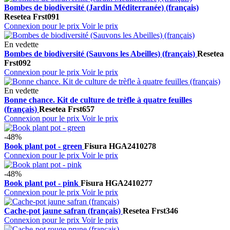
Bombes de biodiversité (Jardin Méditerranée) (français)
Resetea
Frst091
Connexion pour le prix
Voir le prix
En vedette
Bombes de biodiversité (Sauvons les Abeilles) (français)
Resetea
Frst092
Connexion pour le prix
Voir le prix
En vedette
Bonne chance. Kit de culture de trèfle à quatre feuilles
(français)
Resetea
Frst657
Connexion pour le prix
Voir le prix
-48%
Book plant pot - green
Fisura
HGA2410278
Connexion pour le prix
Voir le prix
-48%
Book plant pot - pink
Fisura
HGA2410277
Connexion pour le prix
Voir le prix
Cache-pot jaune safran (français)
Resetea
Frst346
Connexion pour le prix
Voir le prix