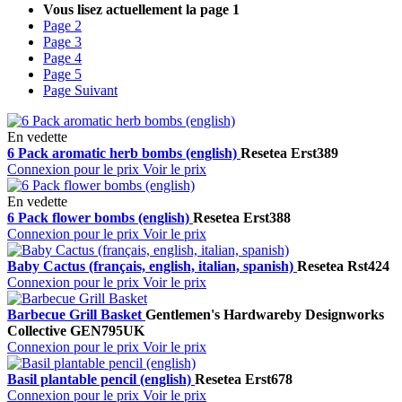
Vous lisez actuellement la page
1
Page
2
Page
3
Page
4
Page
5
Page
Suivant
En vedette
6 Pack aromatic herb bombs (english)
Resetea
Erst389
Connexion pour le prix
Voir le prix
En vedette
6 Pack flower bombs (english)
Resetea
Erst388
Connexion pour le prix
Voir le prix
Baby Cactus (français, english, italian, spanish)
Resetea
Rst424
Connexion pour le prix
Voir le prix
Barbecue Grill Basket
Gentlemen's Hardware
by Designworks
Collective
GEN795UK
Connexion pour le prix
Voir le prix
Basil plantable pencil (english)
Resetea
Erst678
Connexion pour le prix
Voir le prix