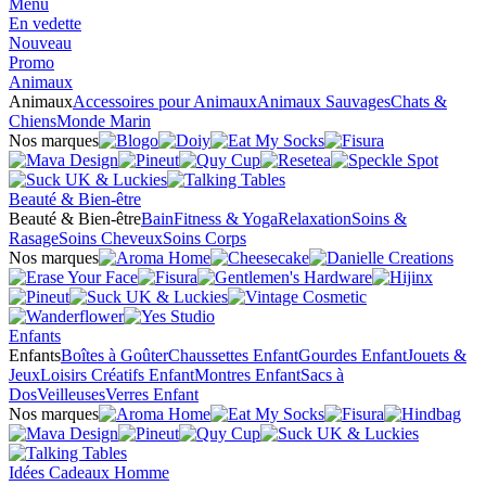
Menu
En vedette
Nouveau
Promo
Animaux
Animaux
Accessoires pour Animaux
Animaux Sauvages
Chats &
Chiens
Monde Marin
Nos marques
Beauté & Bien-être
Beauté & Bien-être
Bain
Fitness & Yoga
Relaxation
Soins &
Rasage
Soins Cheveux
Soins Corps
Nos marques
Enfants
Enfants
Boîtes à Goûter
Chaussettes Enfant
Gourdes Enfant
Jouets &
Jeux
Loisirs Créatifs Enfant
Montres Enfant
Sacs à
Dos
Veilleuses
Verres Enfant
Nos marques
Idées Cadeaux Homme