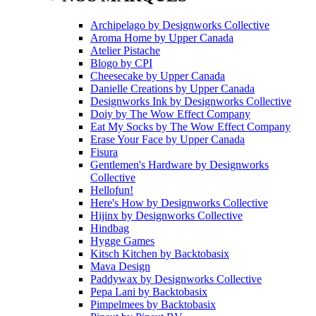
Archipelago
by
Designworks Collective
Aroma Home
by
Upper Canada
Atelier Pistache
Blogo
by
CPI
Cheesecake
by
Upper Canada
Danielle Creations
by
Upper Canada
Designworks Ink
by
Designworks Collective
Doiy
by
The Wow Effect Company
Eat My Socks
by
The Wow Effect Company
Erase Your Face
by
Upper Canada
Fisura
Gentlemen's Hardware
by
Designworks
Collective
Hellofun!
Here's How
by
Designworks Collective
Hijinx
by
Designworks Collective
Hindbag
Hygge Games
Kitsch Kitchen
by
Backtobasix
Mava Design
Paddywax
by
Designworks Collective
Pepa Lani
by
Backtobasix
Pimpelmees
by
Backtobasix