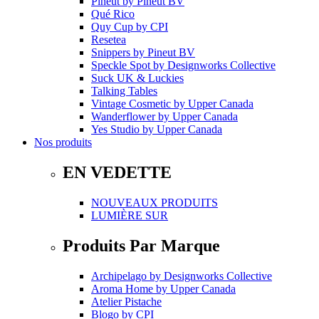
Pineut
by
Pineut BV
Qué Rico
Quy Cup
by
CPI
Resetea
Snippers
by
Pineut BV
Speckle Spot
by
Designworks Collective
Suck UK & Luckies
Talking Tables
Vintage Cosmetic
by
Upper Canada
Wanderflower
by
Upper Canada
Yes Studio
by
Upper Canada
Nos produits
EN VEDETTE
NOUVEAUX PRODUITS
LUMIÈRE SUR
Produits Par Marque
Archipelago
by
Designworks Collective
Aroma Home
by
Upper Canada
Atelier Pistache
Blogo
by
CPI