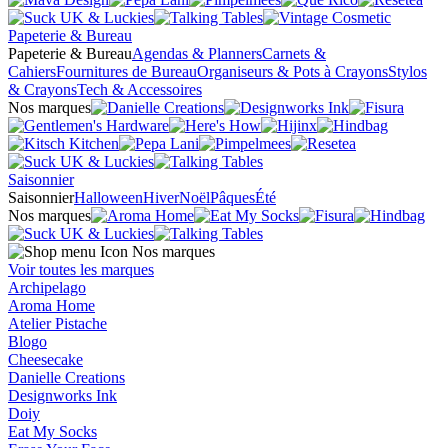
Papeterie & Bureau
Papeterie & Bureau
Agendas & Planners
Carnets &
Cahiers
Fournitures de Bureau
Organiseurs & Pots à Crayons
Stylos
& Crayons
Tech & Accessoires
Nos marques
Saisonnier
Saisonnier
Halloween
Hiver
Noël
Pâques
Été
Nos marques
Nos marques
Voir toutes les marques
Archipelago
Aroma Home
Atelier Pistache
Blogo
Cheesecake
Danielle Creations
Designworks Ink
Doiy
Eat My Socks