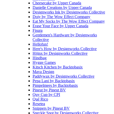
Cheesecake
by
Upper Canada
Danielle Creations
by
Upper Canada
Designworks Ink
by
Designworks Collective
Doiy
by
The Wow Effect Company
Eat My Socks
by
The Wow Effect Company
Erase Your Face
by
Upper Canada
Fisura
Gentlemen's Hardware
by
Designworks
Collective
Hellofun!
Here's How
by
Designworks Collective
Hijinx
by
Designworks Collective
Hindbag
Hygge Games
Kitsch Kitchen
by
Backtobasix
Mava Design
Paddywax
by
Designworks Collective
Pepa Lani
by
Backtobasix
Pimpelmees
by
Backtobasix
Pineut
by
Pineut BV
Quy Cup
by
CPI
Qué Rico
Resetea
Snippers
by
Pineut BV
Speckle Spot
by
Designworks Collective