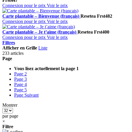
Frst447
Connexion pour le prix
Voir le prix
Carte plantable – Bienvenue (français)
Resetea
Frst482
Connexion pour le prix
Voir le prix
Carte plantable – Je t’aime (français)
Resetea
Frst400
Connexion pour le prix
Voir le prix
Filtres
Afficher en
Grille
Liste
233 articles
Page
Vous lisez actuellement la page
1
Page
2
Page
3
Page
4
Page
5
Page
Suivant
Montrer
par page
×
Filtre