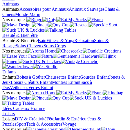
Animaux
Animaux
Accessoires pour Animaux
Animaux Sauvages
Chats &
Chiens
Monde Marin
Nos marques
Beauté & Bien-être
Beauté & Bien-être
Bain
Fitness & Yoga
Relaxation
Soins &
Rasage
Soins Cheveux
Soins Corps
Nos marques
Enfants
Enfants
Boîtes à Goûter
Chaussettes Enfant
Gourdes Enfant
Jouets &
Jeux
Loisirs Créatifs Enfant
Montres Enfant
Sacs à
Dos
Veilleuses
Verres Enfant
Nos marques
Idées Cadeaux Homme
Loisirs
Loisirs
DIY & Créativité
Fête
Jardin & Extérieur
Jeux &
Puzzles
Sport
Tech & Accessoires
Voyage
Nos marques