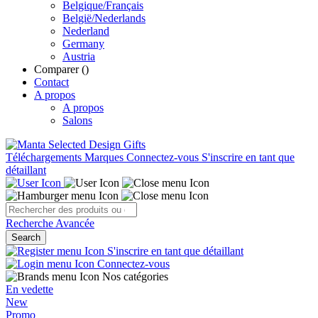
Belgique/Français
België/Nederlands
Nederland
Germany
Austria
Comparer (
)
Contact
A propos
A propos
Salons
Téléchargements
Marques
Connectez-vous
S'inscrire en tant que
détaillant
Recherche Avancée
Search
S'inscrire en tant que détaillant
Connectez-vous
Nos catégories
En vedette
New
Promo