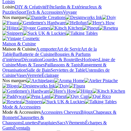
Loisirs
Loisirs
DIY & Créativité
Fête
Jardin & Extérieur
Jeux &
Puzzles
Sport
Tech & Accessoires
Voyage
Nos marques
Maison & Cuisine
Maison & Cuisine
A emporter
Art de Servir
Art de la
Table
Bar
Batterie de Cuisine
Bougies & Parfums
d’intérieur
Décoration
Gourdes & Bouteilles
Horloges
Linge de
Cuisine
Mugs & Tasses
Paillassons & Tapis
Rangement &
Organisation
Salle de Bain
Serviettes de Table
Ustensiles de
Cuisine
Vases
Verrerie
Éclairage
Nos marques
Mode & Accessoires
Mode & Accessoires
Accessoires Cheveux
Bijoux
Chapeaux &
Bonnets
Chaussettes &
Chaussons
Lunettes
Parapluies
Sacs
Vêtements
Écharpes &
Gants
Éventails