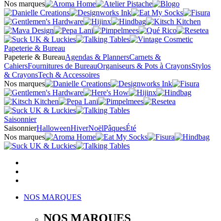
Nos marques
Papeterie & Bureau
Papeterie & Bureau
Agendas & Planners
Carnets &
Cahiers
Fournitures de Bureau
Organiseurs & Pots à Crayons
Stylos
& Crayons
Tech & Accessoires
Nos marques
Saisonnier
Saisonnier
Halloween
Hiver
Noël
Pâques
Été
Nos marques
NOS MARQUES
NOS MARQUES