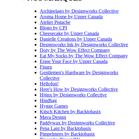
Archipelago
by
Designworks Collective
Aroma Home
by
Upper Canada
Atelier Pistache
Blogo
by
CPI
Cheesecake
by
Upper Canada
Danielle Creations
by
Upper Canada
Designworks Ink
by
Designworks Collective
Doiy
by
The Wow Effect Company
Eat My Socks
by
The Wow Effect Company
Erase Your Face
by
Upper Canada
Fisura
Gentlemen's Hardware
by
Designworks
Collective
Hellofun!
Here's How
by
Designworks Collective
Hijinx
by
Designworks Collective
Hindbag
Hygge Games
Kitsch Kitchen
by
Backtobasix
Mava Design
Paddywax
by
Designworks Collective
Pepa Lani
by
Backtobasix
Pimpelmees
by
Backtobasix