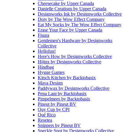
Cheesecake
by
Upper Canada
Danielle Creations
by
Upper Canada
Designworks Ink
by
Designworks Collective
Doiy
by
The Wow Effect Company
Eat My Socks
by
The Wow Effect Company
Erase Your Face
by
Upper Canada
Fisura
Gentlemen's Hardware
by
Designworks
Collective
Hellofun!
Here's How
by
Designworks Collective
Hijinx
by
Designworks Collective
Hindbag
Hygge Games
Kitsch Kitchen
by
Backtobasix
Mava Design
Paddywax
by
Designworks Collective
Pepa Lani
by
Backtobasix
Pimpelmees
by
Backtobasix
Pineut
by
Pineut BV
Quy Cup
by
CPI
Qué Rico
Resetea
Snippers
by
Pineut BV
Speckle Spot
by
Designworks Collective