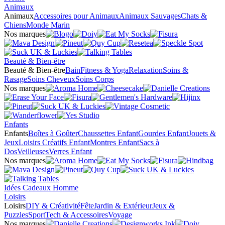
Animaux
Animaux
Accessoires pour Animaux
Animaux Sauvages
Chats &
Chiens
Monde Marin
Nos marques
Beauté & Bien-être
Beauté & Bien-être
Bain
Fitness & Yoga
Relaxation
Soins &
Rasage
Soins Cheveux
Soins Corps
Nos marques
Enfants
Enfants
Boîtes à Goûter
Chaussettes Enfant
Gourdes Enfant
Jouets &
Jeux
Loisirs Créatifs Enfant
Montres Enfant
Sacs à
Dos
Veilleuses
Verres Enfant
Nos marques
Idées Cadeaux Homme
Loisirs
Loisirs
DIY & Créativité
Fête
Jardin & Extérieur
Jeux &
Puzzles
Sport
Tech & Accessoires
Voyage
Nos marques