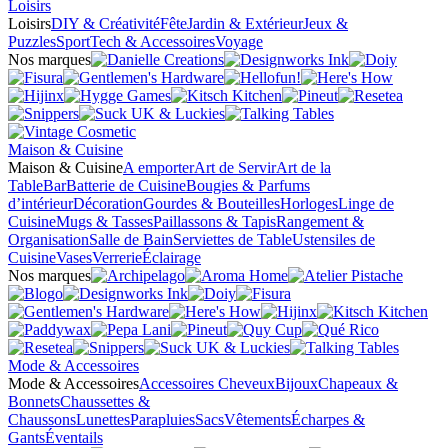
Loisirs
Loisirs
DIY & Créativité
Fête
Jardin & Extérieur
Jeux &
Puzzles
Sport
Tech & Accessoires
Voyage
Nos marques
Maison & Cuisine
Maison & Cuisine
A emporter
Art de Servir
Art de la
Table
Bar
Batterie de Cuisine
Bougies & Parfums
d’intérieur
Décoration
Gourdes & Bouteilles
Horloges
Linge de
Cuisine
Mugs & Tasses
Paillassons & Tapis
Rangement &
Organisation
Salle de Bain
Serviettes de Table
Ustensiles de
Cuisine
Vases
Verrerie
Éclairage
Nos marques
Mode & Accessoires
Mode & Accessoires
Accessoires Cheveux
Bijoux
Chapeaux &
Bonnets
Chaussettes &
Chaussons
Lunettes
Parapluies
Sacs
Vêtements
Écharpes &
Gants
Éventails