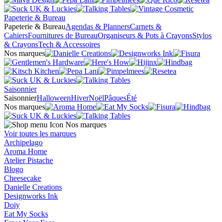
Papeterie & Bureau
Papeterie & Bureau
Agendas & Planners
Carnets &
Cahiers
Fournitures de Bureau
Organiseurs & Pots à Crayons
Stylos
& Crayons
Tech & Accessoires
Nos marques
Saisonnier
Saisonnier
Halloween
Hiver
Noël
Pâques
Été
Nos marques
Nos marques
Voir toutes les marques
Archipelago
Aroma Home
Atelier Pistache
Blogo
Cheesecake
Danielle Creations
Designworks Ink
Doiy
Eat My Socks