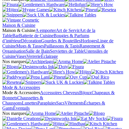
Maison & Cuisine
Maison & Cuisine
A emporter
Art de Servir
Art de la
Table
Bar
Batterie de Cuisine
Bougies & Parfums
d’intérieur
Décoration
Gourdes & Bouteilles
Horloges
Linge de
Cuisine
Mugs & Tasses
Paillassons & Tapis
Rangement &
Organisation
Salle de Bain
Serviettes de Table
Ustensiles de
Cuisine
Vases
Verrerie
Éclairage
Nos marques
Mode & Accessoires
Mode & Accessoires
Accessoires Cheveux
Bijoux
Chapeaux &
Bonnets
Chaussettes &
Chaussons
Lunettes
Parapluies
Sacs
Vêtements
Écharpes &
Gants
Éventails
Nos marques