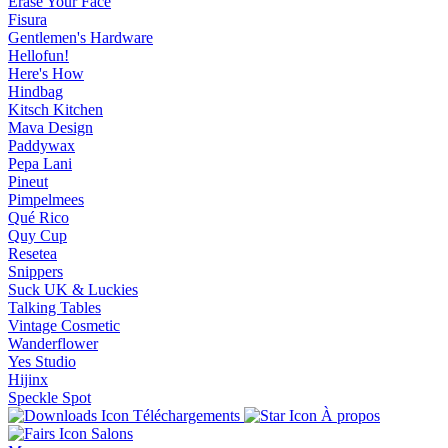
Erase Your Face
Fisura
Gentlemen's Hardware
Hellofun!
Here's How
Hindbag
Kitsch Kitchen
Mava Design
Paddywax
Pepa Lani
Pineut
Pimpelmees
Qué Rico
Quy Cup
Resetea
Snippers
Suck UK & Luckies
Talking Tables
Vintage Cosmetic
Wanderflower
Yes Studio
Hijinx
Speckle Spot
Téléchargements
À propos
Salons