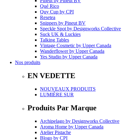
Pineut
by
Pineut BV
Qué Rico
Quy Cup
by
CPI
Resetea
Snippers
by
Pineut BV
Speckle Spot
by
Designworks Collective
Suck UK & Luckies
Talking Tables
Vintage Cosmetic
by
Upper Canada
Wanderflower
by
Upper Canada
Yes Studio
by
Upper Canada
Nos produits
EN VEDETTE
NOUVEAUX PRODUITS
LUMIÈRE SUR
Produits Par Marque
Archipelago
by
Designworks Collective
Aroma Home
by
Upper Canada
Atelier Pistache
Blogo
by
CPI