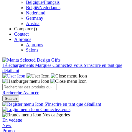
Belgique/Français
België/Nederlands
Nederland
Germany
Austria
Comparer (
)
Contact
A propos
A propos
Salons
Téléchargements
Marques
Connectez-vous
S'inscrire en tant que
détaillant
Recherche Avancée
Search
S'inscrire en tant que détaillant
Connectez-vous
Nos catégories
En vedette
New
Promo