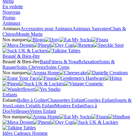
Menu
En vedette
Nouveau
Promo
Animaux
Animaux
Accessoires pour Animaux
Animaux Sauvages
Chats &
Chiens
Monde Marin
Nos marques
Beauté & Bien-être
Beauté & Bien-être
Bain
Fitness & Yoga
Relaxation
Soins &
Rasage
Soins Cheveux
Soins Corps
Nos marques
Enfants
Enfants
Boîtes à Goûter
Chaussettes Enfant
Gourdes Enfant
Jouets &
Jeux
Loisirs Créatifs Enfant
Montres Enfant
Sacs à
Dos
Veilleuses
Verres Enfant
Nos marques
Idées Cadeaux Homme