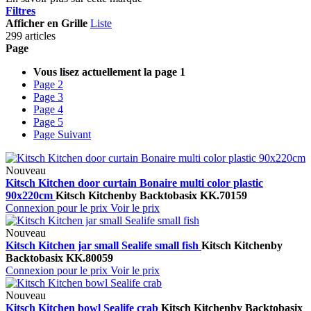
Filtres
Afficher en
Grille
Liste
299 articles
Page
Vous lisez actuellement la page
1
Page
2
Page
3
Page
4
Page
5
Page
Suivant
Nouveau
Kitsch Kitchen door curtain Bonaire multi color plastic
90x220cm
Kitsch Kitchen
by Backtobasix
KK.70159
Connexion pour le prix
Voir le prix
Nouveau
Kitsch Kitchen jar small Sealife small fish
Kitsch Kitchen
by
Backtobasix
KK.80059
Connexion pour le prix
Voir le prix
Nouveau
Kitsch Kitchen bowl Sealife crab
Kitsch Kitchen
by Backtobasix