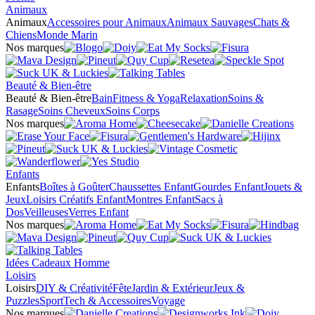
Animaux
Animaux
Accessoires pour Animaux
Animaux Sauvages
Chats &
Chiens
Monde Marin
Nos marques
Beauté & Bien-être
Beauté & Bien-être
Bain
Fitness & Yoga
Relaxation
Soins &
Rasage
Soins Cheveux
Soins Corps
Nos marques
Enfants
Enfants
Boîtes à Goûter
Chaussettes Enfant
Gourdes Enfant
Jouets &
Jeux
Loisirs Créatifs Enfant
Montres Enfant
Sacs à
Dos
Veilleuses
Verres Enfant
Nos marques
Idées Cadeaux Homme
Loisirs
Loisirs
DIY & Créativité
Fête
Jardin & Extérieur
Jeux &
Puzzles
Sport
Tech & Accessoires
Voyage
Nos marques