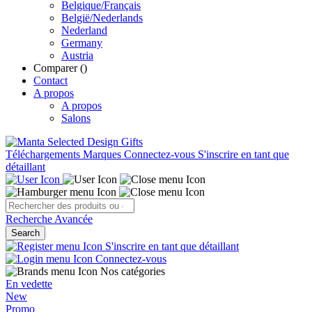
Belgique/Français
België/Nederlands
Nederland
Germany
Austria
Comparer (
)
Contact
A propos
A propos
Salons
Téléchargements
Marques
Connectez-vous
S'inscrire en tant que
détaillant
Recherche Avancée
Search
S'inscrire en tant que détaillant
Connectez-vous
Nos catégories
En vedette
New
Promo