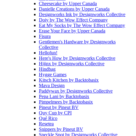
Cheesecake
by
Upper Canada
Danielle Creations
by
Upper Canada
Designworks Ink
by
Designworks Collective
Doiy
by
The Wow Effect Company
Eat My Socks
by
The Wow Effect Company
Erase Your Face
by
Upper Canada
Fisura
Gentlemen's Hardware
by
Designworks
Collective
Hellofun!
Here's How
by
Designworks Collective
Hijinx
by
Designworks Collective
Hindbag
Hygge Games
Kitsch Kitchen
by
Backtobasix
Mava Design
Paddywax
by
Designworks Collective
Pepa Lani
by
Backtobasix
Pimpelmees
by
Backtobasix
Pineut
by
Pineut BV
Quy Cup
by
CPI
Qué Rico
Resetea
Snippers
by
Pineut BV
Speckle Spot
by
Designworks Collective