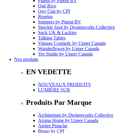
Pineut
by
Pineut BV
Qué Rico
Quy Cup
by
CPI
Resetea
Snippers
by
Pineut BV
Speckle Spot
by
Designworks Collective
Suck UK & Luckies
Talking Tables
Vintage Cosmetic
by
Upper Canada
Wanderflower
by
Upper Canada
Yes Studio
by
Upper Canada
Nos produits
EN VEDETTE
NOUVEAUX PRODUITS
LUMIÈRE SUR
Produits Par Marque
Archipelago
by
Designworks Collective
Aroma Home
by
Upper Canada
Atelier Pistache
Blogo
by
CPI