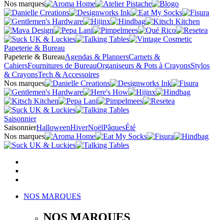
Nos marques
Papeterie & Bureau
Papeterie & Bureau
Agendas & Planners
Carnets &
Cahiers
Fournitures de Bureau
Organiseurs & Pots à Crayons
Stylos
& Crayons
Tech & Accessoires
Nos marques
Saisonnier
Saisonnier
Halloween
Hiver
Noël
Pâques
Été
Nos marques
NOS MARQUES
NOS MARQUES