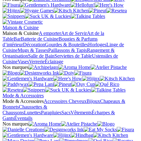
Maison & Cuisine
Maison & Cuisine
A emporter
Art de Servir
Art de la
Table
Bar
Batterie de Cuisine
Bougies & Parfums
d’intérieur
Décoration
Gourdes & Bouteilles
Horloges
Linge de
Cuisine
Mugs & Tasses
Paillassons & Tapis
Rangement &
Organisation
Salle de Bain
Serviettes de Table
Ustensiles de
Cuisine
Vases
Verrerie
Éclairage
Nos marques
Mode & Accessoires
Mode & Accessoires
Accessoires Cheveux
Bijoux
Chapeaux &
Bonnets
Chaussettes &
Chaussons
Lunettes
Parapluies
Sacs
Vêtements
Écharpes &
Gants
Éventails
Nos marques