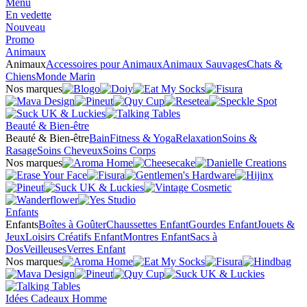
Menu
En vedette
Nouveau
Promo
Animaux
Animaux
Accessoires pour Animaux
Animaux Sauvages
Chats &
Chiens
Monde Marin
Nos marques
Beauté & Bien-être
Beauté & Bien-être
Bain
Fitness & Yoga
Relaxation
Soins &
Rasage
Soins Cheveux
Soins Corps
Nos marques
Enfants
Enfants
Boîtes à Goûter
Chaussettes Enfant
Gourdes Enfant
Jouets &
Jeux
Loisirs Créatifs Enfant
Montres Enfant
Sacs à
Dos
Veilleuses
Verres Enfant
Nos marques
Idées Cadeaux Homme