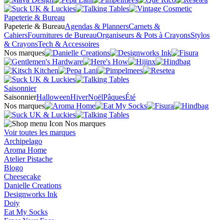
Papeterie & Bureau
Papeterie & Bureau
Agendas & Planners
Carnets &
Cahiers
Fournitures de Bureau
Organiseurs & Pots à Crayons
Stylos
& Crayons
Tech & Accessoires
Nos marques
Saisonnier
Saisonnier
Halloween
Hiver
Noël
Pâques
Été
Nos marques
Nos marques
Voir toutes les marques
Archipelago
Aroma Home
Atelier Pistache
Blogo
Cheesecake
Danielle Creations
Designworks Ink
Doiy
Eat My Socks