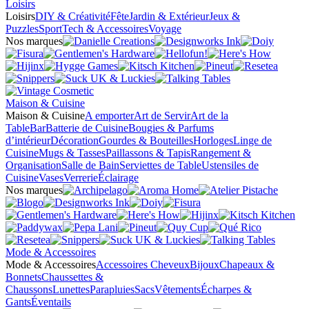
Loisirs
Loisirs
DIY & Créativité
Fête
Jardin & Extérieur
Jeux &
Puzzles
Sport
Tech & Accessoires
Voyage
Nos marques
Maison & Cuisine
Maison & Cuisine
A emporter
Art de Servir
Art de la
Table
Bar
Batterie de Cuisine
Bougies & Parfums
d’intérieur
Décoration
Gourdes & Bouteilles
Horloges
Linge de
Cuisine
Mugs & Tasses
Paillassons & Tapis
Rangement &
Organisation
Salle de Bain
Serviettes de Table
Ustensiles de
Cuisine
Vases
Verrerie
Éclairage
Nos marques
Mode & Accessoires
Mode & Accessoires
Accessoires Cheveux
Bijoux
Chapeaux &
Bonnets
Chaussettes &
Chaussons
Lunettes
Parapluies
Sacs
Vêtements
Écharpes &
Gants
Éventails