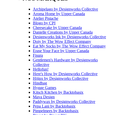
Archipelago
by
Designworks Collective
Aroma Home
by
Upper Canada
Atelier Pistache
Blogo
by
CPI
Cheesecake
by
Upper Canada
Danielle Creations
by
Upper Canada
Designworks Ink
by
Designworks Collective
Doiy
by
The Wow Effect Company
Eat My Socks
by
The Wow Effect Company
Erase Your Face
by
Upper Canada
Fisura
Gentlemen's Hardware
by
Designworks
Collective
Hellofun!
Here's How
by
Designworks Collective
Hijinx
by
Designworks Collective
Hindbag
Hygge Games
Kitsch Kitchen
by
Backtobasix
Mava Design
Paddywax
by
Designworks Collective
Pepa Lani
by
Backtobasix
Pimpelmees
by
Backtobasix