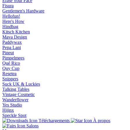
Erase Your Face
Fisura
Gentlemen's Hardware
Hellofun!
Here's How
Hindbag
Kitsch Kitchen
Mava Design
Paddywax
Pepa Lani
Pineut
Pimpelmees
Qué Rico
Quy Cup
Resetea
Snippers
Suck UK & Luckies
Talking Tables
Vintage Cosmetic
Wanderflower
Yes Studio
Hijinx
Speckle Spot
Téléchargements
À propos
Salons