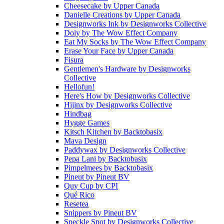
Cheesecake
by
Upper Canada
Danielle Creations
by
Upper Canada
Designworks Ink
by
Designworks Collective
Doiy
by
The Wow Effect Company
Eat My Socks
by
The Wow Effect Company
Erase Your Face
by
Upper Canada
Fisura
Gentlemen's Hardware
by
Designworks
Collective
Hellofun!
Here's How
by
Designworks Collective
Hijinx
by
Designworks Collective
Hindbag
Hygge Games
Kitsch Kitchen
by
Backtobasix
Mava Design
Paddywax
by
Designworks Collective
Pepa Lani
by
Backtobasix
Pimpelmees
by
Backtobasix
Pineut
by
Pineut BV
Quy Cup
by
CPI
Qué Rico
Resetea
Snippers
by
Pineut BV
Speckle Spot
by
Designworks Collective