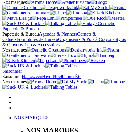
Nos marques
Papeterie & Bureau
Papeterie & Bureau
Agendas & Planners
Carnets &
Cahiers
Fournitures de Bureau
Organiseurs & Pots à Crayons
Stylos
& Crayons
Tech & Accessoires
Nos marques
Saisonnier
Saisonnier
Halloween
Hiver
Noël
Pâques
Été
Nos marques
NOS MARQUES
NOS MARQUES