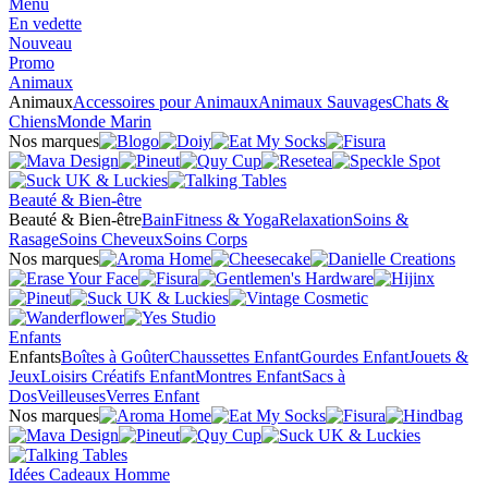
Menu
En vedette
Nouveau
Promo
Animaux
Animaux
Accessoires pour Animaux
Animaux Sauvages
Chats &
Chiens
Monde Marin
Nos marques
Beauté & Bien-être
Beauté & Bien-être
Bain
Fitness & Yoga
Relaxation
Soins &
Rasage
Soins Cheveux
Soins Corps
Nos marques
Enfants
Enfants
Boîtes à Goûter
Chaussettes Enfant
Gourdes Enfant
Jouets &
Jeux
Loisirs Créatifs Enfant
Montres Enfant
Sacs à
Dos
Veilleuses
Verres Enfant
Nos marques
Idées Cadeaux Homme