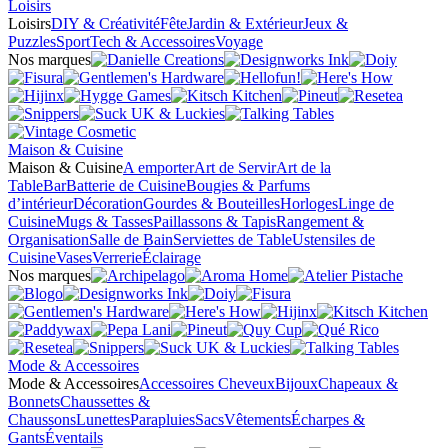
Loisirs
Loisirs
DIY & Créativité
Fête
Jardin & Extérieur
Jeux &
Puzzles
Sport
Tech & Accessoires
Voyage
Nos marques
Maison & Cuisine
Maison & Cuisine
A emporter
Art de Servir
Art de la
Table
Bar
Batterie de Cuisine
Bougies & Parfums
d’intérieur
Décoration
Gourdes & Bouteilles
Horloges
Linge de
Cuisine
Mugs & Tasses
Paillassons & Tapis
Rangement &
Organisation
Salle de Bain
Serviettes de Table
Ustensiles de
Cuisine
Vases
Verrerie
Éclairage
Nos marques
Mode & Accessoires
Mode & Accessoires
Accessoires Cheveux
Bijoux
Chapeaux &
Bonnets
Chaussettes &
Chaussons
Lunettes
Parapluies
Sacs
Vêtements
Écharpes &
Gants
Éventails