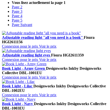
Vous lisez actuellement la page
1
Page
2
Page
3
Page
4
Page
5
Page
Suivant
Adjustable reading light ''all you need is a book''
Fisura
HGI2611156
Connexion pour le prix
Voir le prix
Adjustable reading light eyes
Fisura
HGI2611359
Connexion pour le prix
Voir le prix
Book Light - Army Green
Designworks Ink
by Designworks
Collective
DBL-1001EU
Connexion pour le prix
Voir le prix
Book Light - Lilac
Designworks Ink
by Designworks Collective
DBL-1002EU
Connexion pour le prix
Voir le prix
Book Light - Navy
Designworks Ink
by Designworks Collective
DBL-1003EU