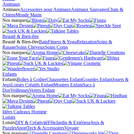
Animaux
Animaux
Accessoires pour Animaux
Animaux Sauvages
Chats &
Chiens
Monde Marin
Nos marques
Beauté & Bien-être
Beauté & Bien-être
Bain
Fitness & Yoga
Relaxation
Soins &
Rasage
Soins Cheveux
Soins Corps
Nos marques
Enfants
Enfants
Boîtes à Goûter
Chaussettes Enfant
Gourdes Enfant
Jouets &
Jeux
Loisirs Créatifs Enfant
Montres Enfant
Sacs à
Dos
Veilleuses
Verres Enfant
Nos marques
Idées Cadeaux Homme
Loisirs
Loisirs
DIY & Créativité
Fête
Jardin & Extérieur
Jeux &
Puzzles
Sport
Tech & Accessoires
Voyage
Nos marques