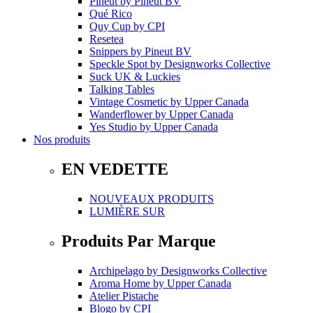
Pineut
by
Pineut BV
Qué Rico
Quy Cup
by
CPI
Resetea
Snippers
by
Pineut BV
Speckle Spot
by
Designworks Collective
Suck UK & Luckies
Talking Tables
Vintage Cosmetic
by
Upper Canada
Wanderflower
by
Upper Canada
Yes Studio
by
Upper Canada
Nos produits
EN VEDETTE
NOUVEAUX PRODUITS
LUMIÈRE SUR
Produits Par Marque
Archipelago
by
Designworks Collective
Aroma Home
by
Upper Canada
Atelier Pistache
Blogo
by
CPI