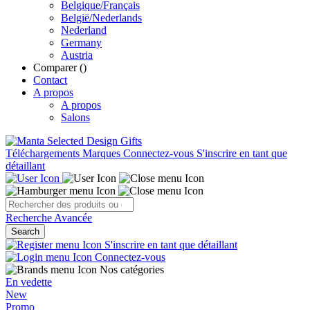
Belgique/Français
België/Nederlands
Nederland
Germany
Austria
Comparer (
)
Contact
A propos
A propos
Salons
Téléchargements
Marques
Connectez-vous
S'inscrire en tant que
détaillant
Recherche Avancée
Search
S'inscrire en tant que détaillant
Connectez-vous
Nos catégories
En vedette
New
Promo