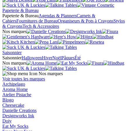
Papeterie & Bureau
Papeterie & Bureau
Agendas & Planners
Carnets &
Cahiers
Fournitures de Bureau
Organiseurs & Pots à Crayons
Stylos
& Crayons
Tech & Accessoires
Nos marques
Saisonnier
Saisonnier
Halloween
Hiver
Noël
Pâques
Été
Nos marques
Nos marques
Voir toutes les marques
Archipelago
Aroma Home
Atelier Pistache
Blogo
Cheesecake
Danielle Creations
Designworks Ink
Doiy
Eat My Socks