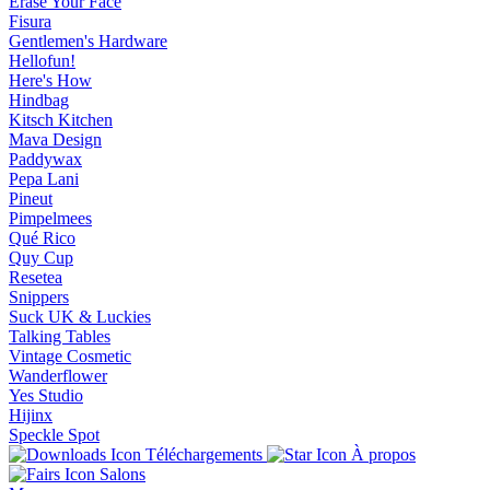
Erase Your Face
Fisura
Gentlemen's Hardware
Hellofun!
Here's How
Hindbag
Kitsch Kitchen
Mava Design
Paddywax
Pepa Lani
Pineut
Pimpelmees
Qué Rico
Quy Cup
Resetea
Snippers
Suck UK & Luckies
Talking Tables
Vintage Cosmetic
Wanderflower
Yes Studio
Hijinx
Speckle Spot
Téléchargements
À propos
Salons