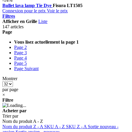
-14%
Bullet lava lamp Tie Dye
Fisura
LT1505
Connexion pour le prix
Voir le prix
Filtres
Afficher en
Grille
Liste
147 articles
Page
Vous lisez actuellement la page
1
Page
2
Page
3
Page
4
Page
5
Page
Suivant
Montrer
par page
×
Filtre
Acheter par
Trier par
Nom du produit A - Z
Nom du produit Z - A
SKU A - Z
SKU Z - A
Sortie nouveau -
ancien
Sortie ancien - nouveau