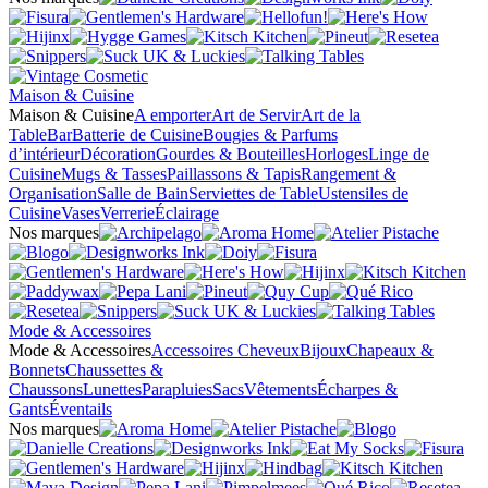
Maison & Cuisine
Maison & Cuisine
A emporter
Art de Servir
Art de la
Table
Bar
Batterie de Cuisine
Bougies & Parfums
d’intérieur
Décoration
Gourdes & Bouteilles
Horloges
Linge de
Cuisine
Mugs & Tasses
Paillassons & Tapis
Rangement &
Organisation
Salle de Bain
Serviettes de Table
Ustensiles de
Cuisine
Vases
Verrerie
Éclairage
Nos marques
Mode & Accessoires
Mode & Accessoires
Accessoires Cheveux
Bijoux
Chapeaux &
Bonnets
Chaussettes &
Chaussons
Lunettes
Parapluies
Sacs
Vêtements
Écharpes &
Gants
Éventails
Nos marques