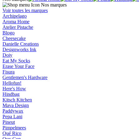
Nos marques
Voir toutes les marques
Archipelago
Aroma Home
Atelier Pistache
Blogo
Cheesecake
Danielle Creations
Designworks Ink
Doiy
Eat My Socks
Erase Your Face
Fisura
Gentlemen's Hardware
Hellofun!
Here's How
Hindbag
Kitsch Kitchen
Mava Design
Paddywax
Pepa Lani
Pineut
Pimpelmees
Qué Rico
Quy Cup