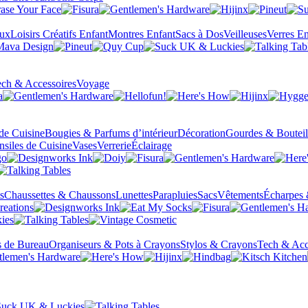
eux
Loisirs Créatifs Enfant
Montres Enfant
Sacs à Dos
Veilleuses
Verres En
ch & Accessoires
Voyage
 de Cuisine
Bougies & Parfums d’intérieur
Décoration
Gourdes & Bouteil
nsiles de Cuisine
Vases
Verrerie
Éclairage
s
Chaussettes & Chaussons
Lunettes
Parapluies
Sacs
Vêtements
Écharpes 
s de Bureau
Organiseurs & Pots à Crayons
Stylos & Crayons
Tech & Acc