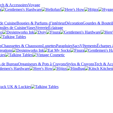
ch & Accessoires
Voyage
 de Cuisine
Bougies & Parfums d’intérieur
Décoration
Gourdes & Bouteil
nsiles de Cuisine
Vases
Verrerie
Éclairage
s
Chaussettes & Chaussons
Lunettes
Parapluies
Sacs
Vêtements
Écharpes 
s de Bureau
Organiseurs & Pots à Crayons
Stylos & Crayons
Tech & Acc