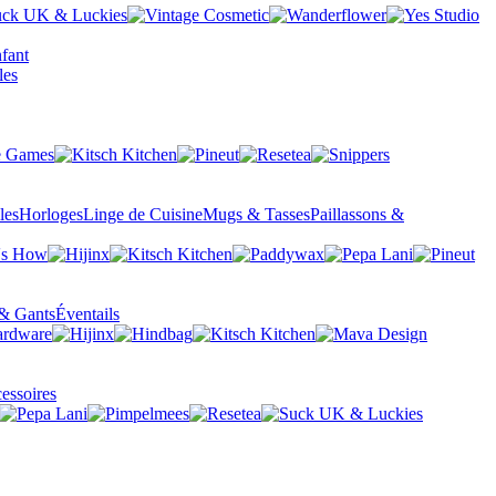
fant
les
Horloges
Linge de Cuisine
Mugs & Tasses
Paillassons &
& Gants
Éventails
essoires