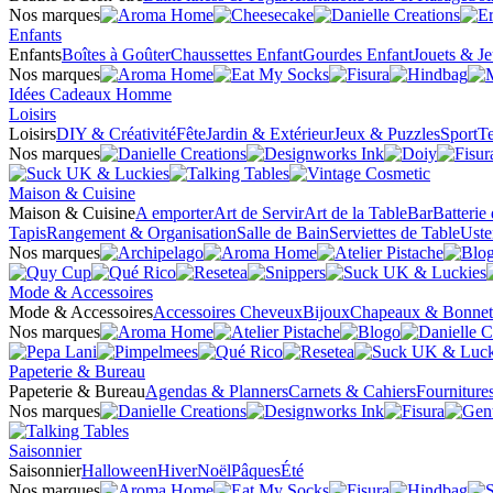
Nos marques
Enfants
Enfants
Boîtes à Goûter
Chaussettes Enfant
Gourdes Enfant
Jouets & J
Nos marques
Idées Cadeaux Homme
Loisirs
Loisirs
DIY & Créativité
Fête
Jardin & Extérieur
Jeux & Puzzles
Sport
Te
Nos marques
Maison & Cuisine
Maison & Cuisine
A emporter
Art de Servir
Art de la Table
Bar
Batterie
Tapis
Rangement & Organisation
Salle de Bain
Serviettes de Table
Uste
Nos marques
Mode & Accessoires
Mode & Accessoires
Accessoires Cheveux
Bijoux
Chapeaux & Bonnet
Nos marques
Papeterie & Bureau
Papeterie & Bureau
Agendas & Planners
Carnets & Cahiers
Fourniture
Nos marques
Saisonnier
Saisonnier
Halloween
Hiver
Noël
Pâques
Été
Nos marques