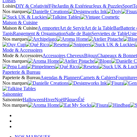
Loisirs
Loisirs
DIY & Créativité
Fête
Jardin & Extérieur
Jeux & Puzzles
Sport
Te
Nos marques
Maison & Cuisine
Maison & Cuisine
A emporter
Art de Servir
Art de la Table
Bar
Batterie
Tapis
Rangement & Organisation
Salle de Bain
Serviettes de Table
Uste
Nos marques
Mode & Accessoires
Mode & Accessoires
Accessoires Cheveux
Bijoux
Chapeaux & Bonnet
Nos marques
Papeterie & Bureau
Papeterie & Bureau
Agendas & Planners
Carnets & Cahiers
Fourniture
Nos marques
Saisonnier
Saisonnier
Halloween
Hiver
Noël
Pâques
Été
Nos marques
NOS MARQUES