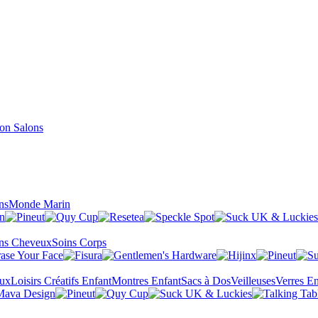
Salons
ns
Monde Marin
ns Cheveux
Soins Corps
eux
Loisirs Créatifs Enfant
Montres Enfant
Sacs à Dos
Veilleuses
Verres En