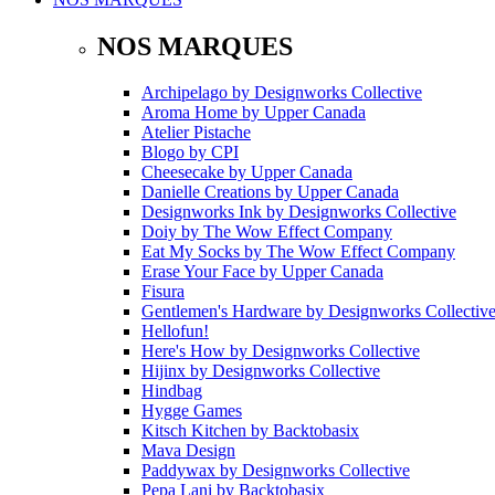
NOS MARQUES
Archipelago
by
Designworks Collective
Aroma Home
by
Upper Canada
Atelier Pistache
Blogo
by
CPI
Cheesecake
by
Upper Canada
Danielle Creations
by
Upper Canada
Designworks Ink
by
Designworks Collective
Doiy
by
The Wow Effect Company
Eat My Socks
by
The Wow Effect Company
Erase Your Face
by
Upper Canada
Fisura
Gentlemen's Hardware
by
Designworks Collectiv
Hellofun!
Here's How
by
Designworks Collective
Hijinx
by
Designworks Collective
Hindbag
Hygge Games
Kitsch Kitchen
by
Backtobasix
Mava Design
Paddywax
by
Designworks Collective
Pepa Lani
by
Backtobasix