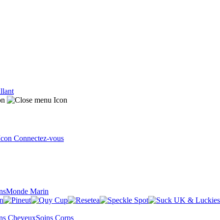
llant
Connectez-vous
ns
Monde Marin
ns Cheveux
Soins Corps