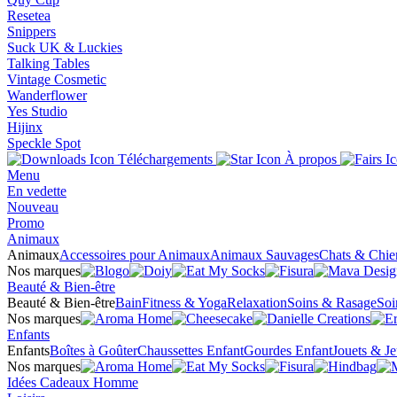
Resetea
Snippers
Suck UK & Luckies
Talking Tables
Vintage Cosmetic
Wanderflower
Yes Studio
Hijinx
Speckle Spot
Téléchargements
À propos
Menu
En vedette
Nouveau
Promo
Animaux
Animaux
Accessoires pour Animaux
Animaux Sauvages
Chats & Chie
Nos marques
Beauté & Bien-être
Beauté & Bien-être
Bain
Fitness & Yoga
Relaxation
Soins & Rasage
Soi
Nos marques
Enfants
Enfants
Boîtes à Goûter
Chaussettes Enfant
Gourdes Enfant
Jouets & J
Nos marques
Idées Cadeaux Homme