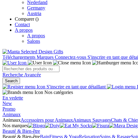
Nederland
Germany
Austria
Comparer (
)
Contact
A propos
A propos
Salons
Téléchargements
Marques
Connectez-vous
S'inscrire en tant que détai
Recherche Avancée
Search
S'inscrire en tant que détaillant
Nos catégories
En vedette
New
Promo
Animaux
Animaux
Accessoires pour Animaux
Animaux Sauvages
Chats & Chie
Nos marques
Beauté & Bien-être
Beauté & Bien-être
Bain
Fitness & Yoga
Relaxation
Soins & Rasage
Soi