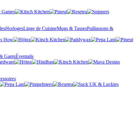
les
Horloges
Linge de Cuisine
Mugs & Tasses
Paillassons &
& Gants
Éventails
essoires