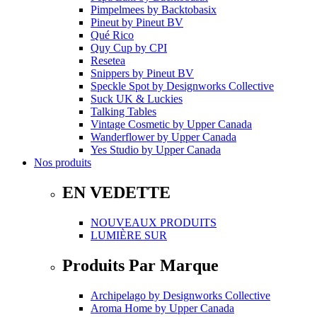
Pimpelmees
by
Backtobasix
Pineut
by
Pineut BV
Qué Rico
Quy Cup
by
CPI
Resetea
Snippers
by
Pineut BV
Speckle Spot
by
Designworks Collective
Suck UK & Luckies
Talking Tables
Vintage Cosmetic
by
Upper Canada
Wanderflower
by
Upper Canada
Yes Studio
by
Upper Canada
Nos produits
EN VEDETTE
NOUVEAUX PRODUITS
LUMIÈRE SUR
Produits Par Marque
Archipelago
by
Designworks Collective
Aroma Home
by
Upper Canada