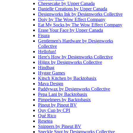
Cheesecake
by
Upper Canada
Danielle Creations
by
Upper Canada
Designworks Ink
by
Designworks Collective
Doiy
by
The Wow Effect Company
Eat My Socks
by
The Wow Effect Company
Erase Your Face
by
Upper Canada
Fisura
Gentlemen's Hardware
by
Designworks
Collective
Hellofun!
Here's How
by
Designworks Collective
Hijinx
by
Designworks Collective
Hindbag
Hygge Games
Kitsch Kitchen
by
Backtobasix
Mava Design
Paddywax
by
Designworks Collective
Pepa Lani
by
Backtobasix
Pimpelmees
by
Backtobasix
Pineut
by
Pineut BV
Quy Cup
by
CPI
Qué Rico
Resetea
Snippers
by
Pineut BV
Speckle Spot
by
Designworks Collective