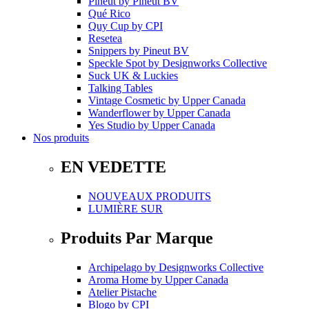
Pineut
by
Pineut BV
Qué Rico
Quy Cup
by
CPI
Resetea
Snippers
by
Pineut BV
Speckle Spot
by
Designworks Collective
Suck UK & Luckies
Talking Tables
Vintage Cosmetic
by
Upper Canada
Wanderflower
by
Upper Canada
Yes Studio
by
Upper Canada
Nos produits
EN VEDETTE
NOUVEAUX PRODUITS
LUMIÈRE SUR
Produits Par Marque
Archipelago
by
Designworks Collective
Aroma Home
by
Upper Canada
Atelier Pistache
Blogo
by
CPI