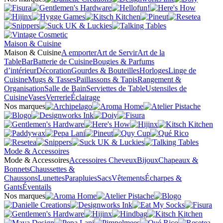
Maison & Cuisine
Maison & Cuisine
A emporter
Art de Servir
Art de la
Table
Bar
Batterie de Cuisine
Bougies & Parfums
d’intérieur
Décoration
Gourdes & Bouteilles
Horloges
Linge de
Cuisine
Mugs & Tasses
Paillassons & Tapis
Rangement &
Organisation
Salle de Bain
Serviettes de Table
Ustensiles de
Cuisine
Vases
Verrerie
Éclairage
Nos marques
Mode & Accessoires
Mode & Accessoires
Accessoires Cheveux
Bijoux
Chapeaux &
Bonnets
Chaussettes &
Chaussons
Lunettes
Parapluies
Sacs
Vêtements
Écharpes &
Gants
Éventails
Nos marques