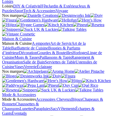
Loisirs
Loisirs
DIY & Créativité
Fête
Jardin & Extérieur
Jeux &
Puzzles
Sport
Tech & Accessoires
Voyage
Nos marques
Maison & Cuisine
Maison & Cuisine
A emporter
Art de Servir
Art de la
Table
Bar
Batterie de Cuisine
Bougies & Parfums
d’intérieur
Décoration
Gourdes & Bouteilles
Horloges
Linge de
Cuisine
Mugs & Tasses
Paillassons & Tapis
Rangement &
Organisation
Salle de Bain
Serviettes de Table
Ustensiles de
Cuisine
Vases
Verrerie
Éclairage
Nos marques
Mode & Accessoires
Mode & Accessoires
Accessoires Cheveux
Bijoux
Chapeaux &
Bonnets
Chaussettes &
Chaussons
Lunettes
Parapluies
Sacs
Vêtements
Écharpes &
Gants
Éventails