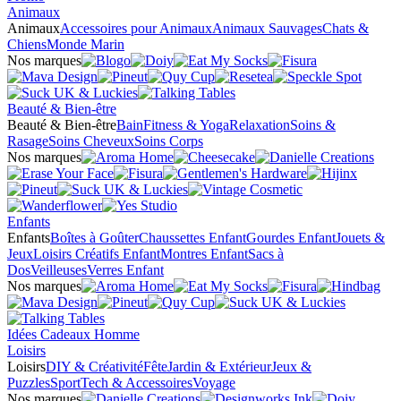
Animaux
Animaux
Accessoires pour Animaux
Animaux Sauvages
Chats &
Chiens
Monde Marin
Nos marques
Beauté & Bien-être
Beauté & Bien-être
Bain
Fitness & Yoga
Relaxation
Soins &
Rasage
Soins Cheveux
Soins Corps
Nos marques
Enfants
Enfants
Boîtes à Goûter
Chaussettes Enfant
Gourdes Enfant
Jouets &
Jeux
Loisirs Créatifs Enfant
Montres Enfant
Sacs à
Dos
Veilleuses
Verres Enfant
Nos marques
Idées Cadeaux Homme
Loisirs
Loisirs
DIY & Créativité
Fête
Jardin & Extérieur
Jeux &
Puzzles
Sport
Tech & Accessoires
Voyage
Nos marques