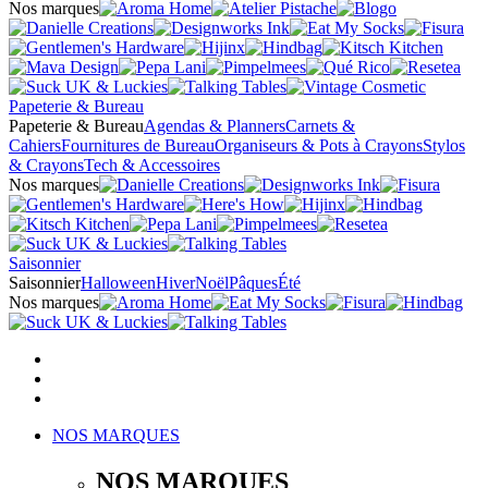
Nos marques
Papeterie & Bureau
Papeterie & Bureau
Agendas & Planners
Carnets &
Cahiers
Fournitures de Bureau
Organiseurs & Pots à Crayons
Stylos
& Crayons
Tech & Accessoires
Nos marques
Saisonnier
Saisonnier
Halloween
Hiver
Noël
Pâques
Été
Nos marques
NOS MARQUES
NOS MARQUES