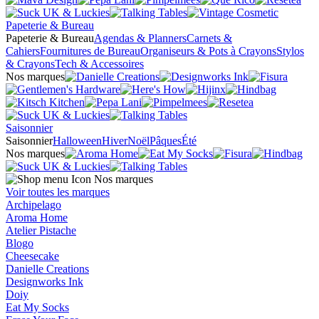
Papeterie & Bureau
Papeterie & Bureau
Agendas & Planners
Carnets &
Cahiers
Fournitures de Bureau
Organiseurs & Pots à Crayons
Stylos
& Crayons
Tech & Accessoires
Nos marques
Saisonnier
Saisonnier
Halloween
Hiver
Noël
Pâques
Été
Nos marques
Nos marques
Voir toutes les marques
Archipelago
Aroma Home
Atelier Pistache
Blogo
Cheesecake
Danielle Creations
Designworks Ink
Doiy
Eat My Socks