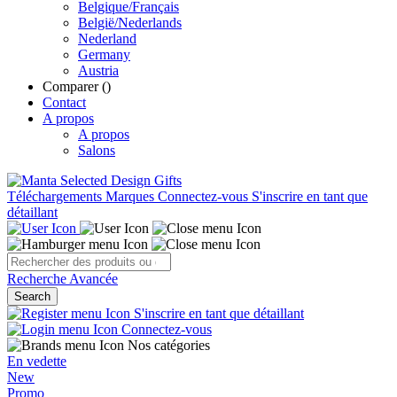
Belgique/Français
België/Nederlands
Nederland
Germany
Austria
Comparer (
)
Contact
A propos
A propos
Salons
Téléchargements
Marques
Connectez-vous
S'inscrire en tant que
détaillant
Recherche Avancée
Search
S'inscrire en tant que détaillant
Connectez-vous
Nos catégories
En vedette
New
Promo