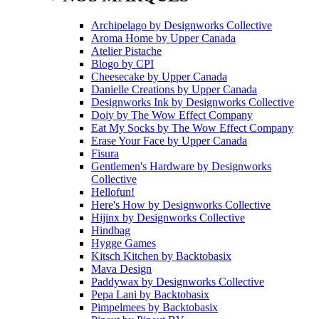
Archipelago
by
Designworks Collective
Aroma Home
by
Upper Canada
Atelier Pistache
Blogo
by
CPI
Cheesecake
by
Upper Canada
Danielle Creations
by
Upper Canada
Designworks Ink
by
Designworks Collective
Doiy
by
The Wow Effect Company
Eat My Socks
by
The Wow Effect Company
Erase Your Face
by
Upper Canada
Fisura
Gentlemen's Hardware
by
Designworks
Collective
Hellofun!
Here's How
by
Designworks Collective
Hijinx
by
Designworks Collective
Hindbag
Hygge Games
Kitsch Kitchen
by
Backtobasix
Mava Design
Paddywax
by
Designworks Collective
Pepa Lani
by
Backtobasix
Pimpelmees
by
Backtobasix