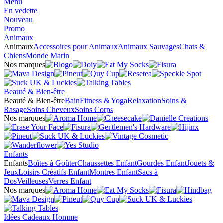
Menu
En vedette
Nouveau
Promo
Animaux
Animaux
Accessoires pour Animaux
Animaux Sauvages
Chats &
Chiens
Monde Marin
Nos marques
Beauté & Bien-être
Beauté & Bien-être
Bain
Fitness & Yoga
Relaxation
Soins &
Rasage
Soins Cheveux
Soins Corps
Nos marques
Enfants
Enfants
Boîtes à Goûter
Chaussettes Enfant
Gourdes Enfant
Jouets &
Jeux
Loisirs Créatifs Enfant
Montres Enfant
Sacs à
Dos
Veilleuses
Verres Enfant
Nos marques
Idées Cadeaux Homme