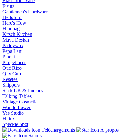
Erase Your Face
Fisura
Gentlemen's Hardware
Hellofun!
Here's How
Hindbag
Kitsch Kitchen
Mava Design
Paddywax
Pepa Lani
Pineut
Pimpelmees
Qué Rico
Quy Cup
Resetea
Snippers
Suck UK & Luckies
Talking Tables
Vintage Cosmetic
Wanderflower
Yes Studio
Hijinx
Speckle Spot
Téléchargements
À propos
Salons