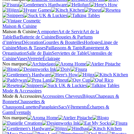
Maison & Cuisine
Maison & Cuisine
A emporter
Art de Servir
Art de la
Table
Bar
Batterie de Cuisine
Bougies & Parfums
d’intérieur
Décoration
Gourdes & Bouteilles
Horloges
Linge de
Cuisine
Mugs & Tasses
Paillassons & Tapis
Rangement &
Organisation
Salle de Bain
Serviettes de Table
Ustensiles de
Cuisine
Vases
Verrerie
Éclairage
Nos marques
Mode & Accessoires
Mode & Accessoires
Accessoires Cheveux
Bijoux
Chapeaux &
Bonnets
Chaussettes &
Chaussons
Lunettes
Parapluies
Sacs
Vêtements
Écharpes &
Gants
Éventails
Nos marques