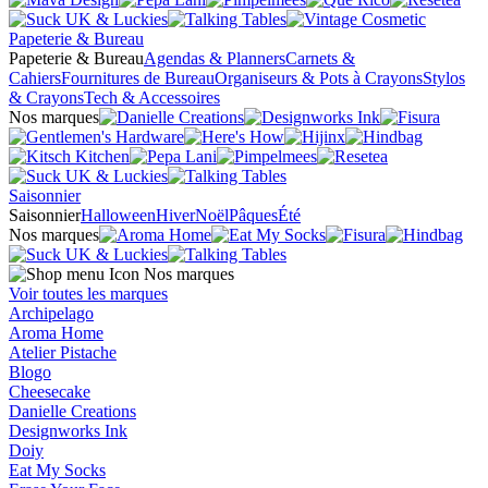
Papeterie & Bureau
Papeterie & Bureau
Agendas & Planners
Carnets &
Cahiers
Fournitures de Bureau
Organiseurs & Pots à Crayons
Stylos
& Crayons
Tech & Accessoires
Nos marques
Saisonnier
Saisonnier
Halloween
Hiver
Noël
Pâques
Été
Nos marques
Nos marques
Voir toutes les marques
Archipelago
Aroma Home
Atelier Pistache
Blogo
Cheesecake
Danielle Creations
Designworks Ink
Doiy
Eat My Socks