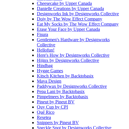
Cheesecake
by
Upper Canada
Danielle Creations
by
Upper Canada
Designworks Ink
by
Designworks Collective
Doiy
by
The Wow Effect Company
Eat My Socks
by
The Wow Effect Company
Erase Your Face
by
Upper Canada
Fisura
Gentlemen's Hardware
by
Designworks
Collective
Hellofun!
Here's How
by
Designworks Collective
Hijinx
by
Designworks Collective
Hindbag
Hygge Games
Kitsch Kitchen
by
Backtobasix
Mava Design
Paddywax
by
Designworks Collective
Pepa Lani
by
Backtobasix
Pimpelmees
by
Backtobasix
Pineut
by
Pineut BV
Quy Cup
by
CPI
Qué Rico
Resetea
Snippers
by
Pineut BV
Speckle Spot
by
Designworks Collective