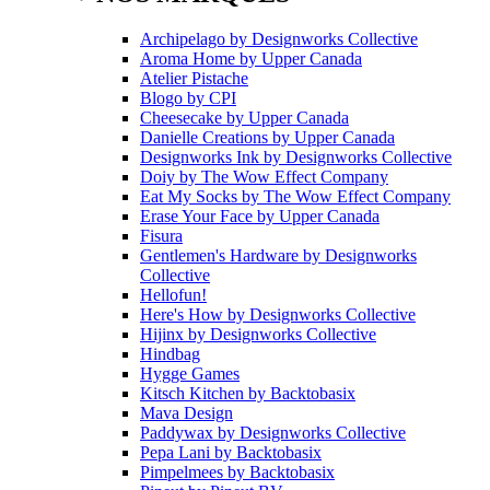
Archipelago
by
Designworks Collective
Aroma Home
by
Upper Canada
Atelier Pistache
Blogo
by
CPI
Cheesecake
by
Upper Canada
Danielle Creations
by
Upper Canada
Designworks Ink
by
Designworks Collective
Doiy
by
The Wow Effect Company
Eat My Socks
by
The Wow Effect Company
Erase Your Face
by
Upper Canada
Fisura
Gentlemen's Hardware
by
Designworks
Collective
Hellofun!
Here's How
by
Designworks Collective
Hijinx
by
Designworks Collective
Hindbag
Hygge Games
Kitsch Kitchen
by
Backtobasix
Mava Design
Paddywax
by
Designworks Collective
Pepa Lani
by
Backtobasix
Pimpelmees
by
Backtobasix