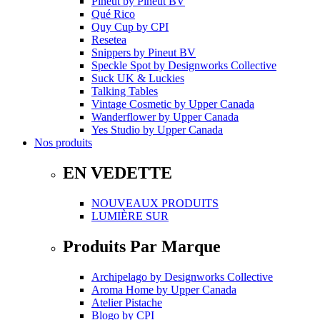
Pineut
by
Pineut BV
Qué Rico
Quy Cup
by
CPI
Resetea
Snippers
by
Pineut BV
Speckle Spot
by
Designworks Collective
Suck UK & Luckies
Talking Tables
Vintage Cosmetic
by
Upper Canada
Wanderflower
by
Upper Canada
Yes Studio
by
Upper Canada
Nos produits
EN VEDETTE
NOUVEAUX PRODUITS
LUMIÈRE SUR
Produits Par Marque
Archipelago
by
Designworks Collective
Aroma Home
by
Upper Canada
Atelier Pistache
Blogo
by
CPI