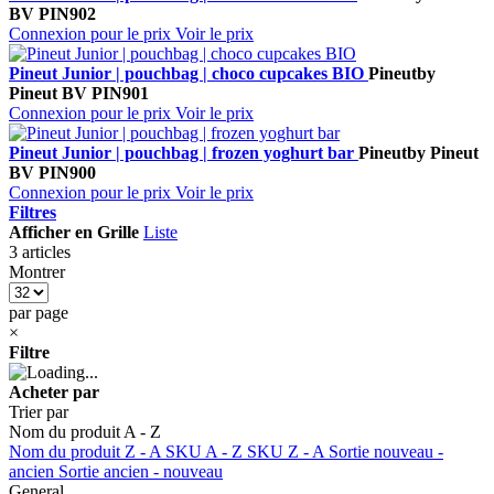
BV
PIN902
Connexion pour le prix
Voir le prix
Pineut Junior | pouchbag | choco cupcakes BIO
Pineut
by
Pineut BV
PIN901
Connexion pour le prix
Voir le prix
Pineut Junior | pouchbag | frozen yoghurt bar
Pineut
by Pineut
BV
PIN900
Connexion pour le prix
Voir le prix
Filtres
Afficher en
Grille
Liste
3 articles
Montrer
par page
×
Filtre
Acheter par
Trier par
Nom du produit A - Z
Nom du produit Z - A
SKU A - Z
SKU Z - A
Sortie nouveau -
ancien
Sortie ancien - nouveau
General