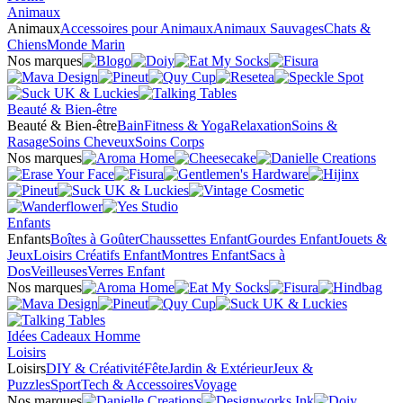
Animaux
Animaux
Accessoires pour Animaux
Animaux Sauvages
Chats &
Chiens
Monde Marin
Nos marques
Beauté & Bien-être
Beauté & Bien-être
Bain
Fitness & Yoga
Relaxation
Soins &
Rasage
Soins Cheveux
Soins Corps
Nos marques
Enfants
Enfants
Boîtes à Goûter
Chaussettes Enfant
Gourdes Enfant
Jouets &
Jeux
Loisirs Créatifs Enfant
Montres Enfant
Sacs à
Dos
Veilleuses
Verres Enfant
Nos marques
Idées Cadeaux Homme
Loisirs
Loisirs
DIY & Créativité
Fête
Jardin & Extérieur
Jeux &
Puzzles
Sport
Tech & Accessoires
Voyage
Nos marques