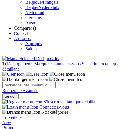
Belgique/Français
België/Nederlands
Nederland
Germany
Austria
Comparer (
)
Contact
A propos
A propos
Salons
Téléchargements
Marques
Connectez-vous
S'inscrire en tant que
détaillant
Recherche Avancée
Search
S'inscrire en tant que détaillant
Connectez-vous
Nos catégories
En vedette
New
Promo