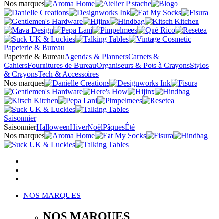
Nos marques
Papeterie & Bureau
Papeterie & Bureau
Agendas & Planners
Carnets &
Cahiers
Fournitures de Bureau
Organiseurs & Pots à Crayons
Stylos
& Crayons
Tech & Accessoires
Nos marques
Saisonnier
Saisonnier
Halloween
Hiver
Noël
Pâques
Été
Nos marques
NOS MARQUES
NOS MARQUES