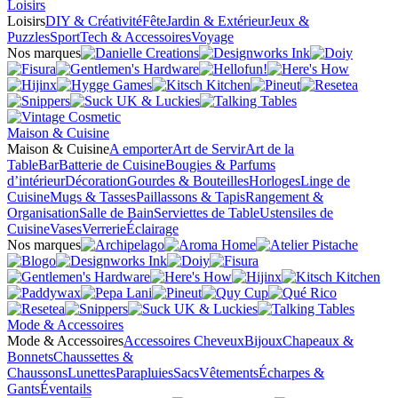
Loisirs
Loisirs
DIY & Créativité
Fête
Jardin & Extérieur
Jeux &
Puzzles
Sport
Tech & Accessoires
Voyage
Nos marques
Maison & Cuisine
Maison & Cuisine
A emporter
Art de Servir
Art de la
Table
Bar
Batterie de Cuisine
Bougies & Parfums
d’intérieur
Décoration
Gourdes & Bouteilles
Horloges
Linge de
Cuisine
Mugs & Tasses
Paillassons & Tapis
Rangement &
Organisation
Salle de Bain
Serviettes de Table
Ustensiles de
Cuisine
Vases
Verrerie
Éclairage
Nos marques
Mode & Accessoires
Mode & Accessoires
Accessoires Cheveux
Bijoux
Chapeaux &
Bonnets
Chaussettes &
Chaussons
Lunettes
Parapluies
Sacs
Vêtements
Écharpes &
Gants
Éventails