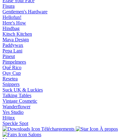
Erase Your Face
Fisura
Gentlemen's Hardware
Hellofun!
Here's How
Hindbag
Kitsch Kitchen
Mava Design
Paddywax
Pepa Lani
Pineut
Pimpelmees
Qué Rico
Quy Cup
Resetea
Snippers
Suck UK & Luckies
Talking Tables
Vintage Cosmetic
Wanderflower
Yes Studio
Hijinx
Speckle Spot
Téléchargements
À propos
Salons