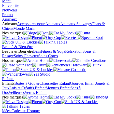
Menu
En vedette
Nouveau
Promo
Animaux
Animaux
Accessoires pour Animaux
Animaux Sauvages
Chats &
Chiens
Monde Marin
Nos marques
Beauté & Bien-être
Beauté & Bien-être
Bain
Fitness & Yoga
Relaxation
Soins &
Rasage
Soins Cheveux
Soins Corps
Nos marques
Enfants
Enfants
Boîtes à Goûter
Chaussettes Enfant
Gourdes Enfant
Jouets &
Jeux
Loisirs Créatifs Enfant
Montres Enfant
Sacs à
Dos
Veilleuses
Verres Enfant
Nos marques
Idées Cadeaux Homme