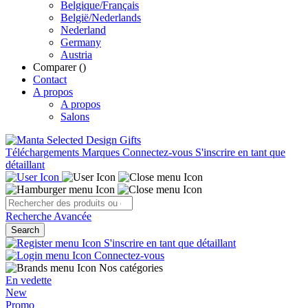
Belgique/Français
België/Nederlands
Nederland
Germany
Austria
Comparer (
)
Contact
A propos
A propos
Salons
Téléchargements
Marques
Connectez-vous
S'inscrire en tant que
détaillant
Recherche Avancée
Search
S'inscrire en tant que détaillant
Connectez-vous
Nos catégories
En vedette
New
Promo