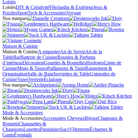
Loisirs
Loisirs
DIY & Créativité
Fête
Jardin & Extérieur
Jeux &
Puzzles
Sport
Tech & Accessoires
Voyage
Nos marques
Maison & Cuisine
Maison & Cuisine
A emporter
Art de Servir
Art de la
Table
Bar
Batterie de Cuisine
Bougies & Parfums
d’intérieur
Décoration
Gourdes & Bouteilles
Horloges
Linge de
Cuisine
Mugs & Tasses
Paillassons & Tapis
Rangement &
Organisation
Salle de Bain
Serviettes de Table
Ustensiles de
Cuisine
Vases
Verrerie
Éclairage
Nos marques
Mode & Accessoires
Mode & Accessoires
Accessoires Cheveux
Bijoux
Chapeaux &
Bonnets
Chaussettes &
Chaussons
Lunettes
Parapluies
Sacs
Vêtements
Écharpes &
Gants
Éventails