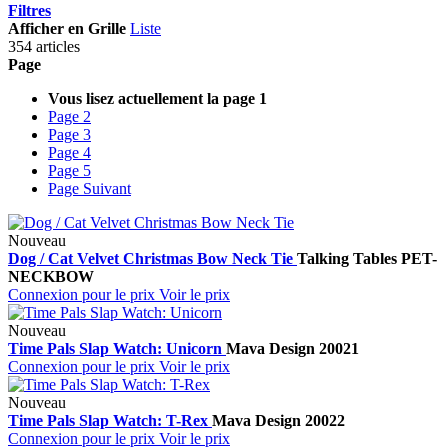
Filtres
Afficher en
Grille
Liste
354 articles
Page
Vous lisez actuellement la page
1
Page
2
Page
3
Page
4
Page
5
Page
Suivant
Nouveau
Dog / Cat Velvet Christmas Bow Neck Tie
Talking Tables
PET-
NECKBOW
Connexion pour le prix
Voir le prix
Nouveau
Time Pals Slap Watch: Unicorn
Mava Design
20021
Connexion pour le prix
Voir le prix
Nouveau
Time Pals Slap Watch: T-Rex
Mava Design
20022
Connexion pour le prix
Voir le prix