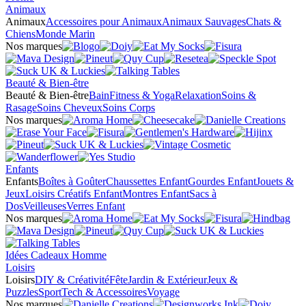
Animaux
Animaux
Accessoires pour Animaux
Animaux Sauvages
Chats &
Chiens
Monde Marin
Nos marques
Beauté & Bien-être
Beauté & Bien-être
Bain
Fitness & Yoga
Relaxation
Soins &
Rasage
Soins Cheveux
Soins Corps
Nos marques
Enfants
Enfants
Boîtes à Goûter
Chaussettes Enfant
Gourdes Enfant
Jouets &
Jeux
Loisirs Créatifs Enfant
Montres Enfant
Sacs à
Dos
Veilleuses
Verres Enfant
Nos marques
Idées Cadeaux Homme
Loisirs
Loisirs
DIY & Créativité
Fête
Jardin & Extérieur
Jeux &
Puzzles
Sport
Tech & Accessoires
Voyage
Nos marques