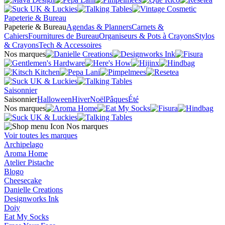
Papeterie & Bureau
Papeterie & Bureau
Agendas & Planners
Carnets &
Cahiers
Fournitures de Bureau
Organiseurs & Pots à Crayons
Stylos
& Crayons
Tech & Accessoires
Nos marques
Saisonnier
Saisonnier
Halloween
Hiver
Noël
Pâques
Été
Nos marques
Nos marques
Voir toutes les marques
Archipelago
Aroma Home
Atelier Pistache
Blogo
Cheesecake
Danielle Creations
Designworks Ink
Doiy
Eat My Socks