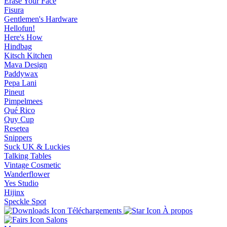
Erase Your Face
Fisura
Gentlemen's Hardware
Hellofun!
Here's How
Hindbag
Kitsch Kitchen
Mava Design
Paddywax
Pepa Lani
Pineut
Pimpelmees
Qué Rico
Quy Cup
Resetea
Snippers
Suck UK & Luckies
Talking Tables
Vintage Cosmetic
Wanderflower
Yes Studio
Hijinx
Speckle Spot
Téléchargements
À propos
Salons