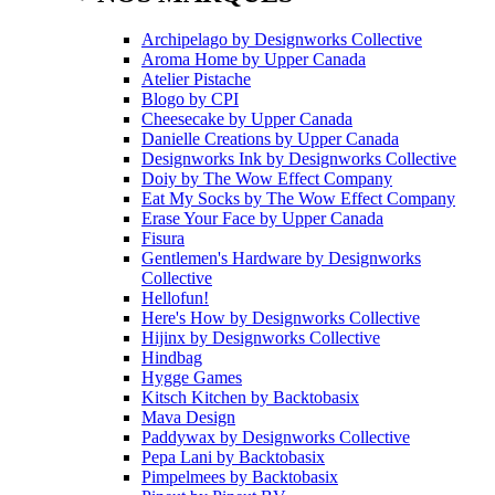
Archipelago
by
Designworks Collective
Aroma Home
by
Upper Canada
Atelier Pistache
Blogo
by
CPI
Cheesecake
by
Upper Canada
Danielle Creations
by
Upper Canada
Designworks Ink
by
Designworks Collective
Doiy
by
The Wow Effect Company
Eat My Socks
by
The Wow Effect Company
Erase Your Face
by
Upper Canada
Fisura
Gentlemen's Hardware
by
Designworks
Collective
Hellofun!
Here's How
by
Designworks Collective
Hijinx
by
Designworks Collective
Hindbag
Hygge Games
Kitsch Kitchen
by
Backtobasix
Mava Design
Paddywax
by
Designworks Collective
Pepa Lani
by
Backtobasix
Pimpelmees
by
Backtobasix