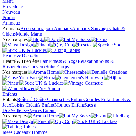
Menu
En vedette
Nouveau
Promo
Animaux
Animaux
Accessoires pour Animaux
Animaux Sauvages
Chats &
Chiens
Monde Marin
Nos marques
Beauté & Bien-être
Beauté & Bien-être
Bain
Fitness & Yoga
Relaxation
Soins &
Rasage
Soins Cheveux
Soins Corps
Nos marques
Enfants
Enfants
Boîtes à Goûter
Chaussettes Enfant
Gourdes Enfant
Jouets &
Jeux
Loisirs Créatifs Enfant
Montres Enfant
Sacs à
Dos
Veilleuses
Verres Enfant
Nos marques
Idées Cadeaux Homme