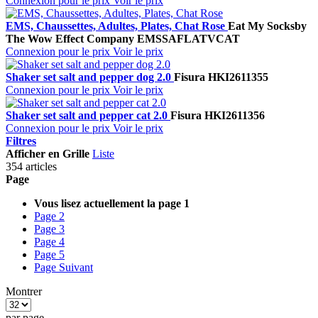
Connexion pour le prix
Voir le prix
EMS, Chaussettes, Adultes, Plates, Chat Rose
Eat My Socks
by
The Wow Effect Company
EMSSAFLATVCAT
Connexion pour le prix
Voir le prix
Shaker set salt and pepper dog 2.0
Fisura
HKI2611355
Connexion pour le prix
Voir le prix
Shaker set salt and pepper cat 2.0
Fisura
HKI2611356
Connexion pour le prix
Voir le prix
Filtres
Afficher en
Grille
Liste
354 articles
Page
Vous lisez actuellement la page
1
Page
2
Page
3
Page
4
Page
5
Page
Suivant
Montrer
par page