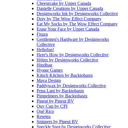
Cheesecake
by
Upper Canada
Danielle Creations
by
Upper Canada
Designworks Ink
by
Designworks Collective
Doiy
by
The Wow Effect Company
Eat My Socks
by
The Wow Effect Company
Erase Your Face
by
Upper Canada
Fisura
Gentlemen's Hardware
by
Designworks
Collective
Hellofun!
Here's How
by
Designworks Collective
Hijinx
by
Designworks Collective
Hindbag
Hygge Games
Kitsch Kitchen
by
Backtobasix
Mava Design
Paddywax
by
Designworks Collective
Pepa Lani
by
Backtobasix
Pimpelmees
by
Backtobasix
Pineut
by
Pineut BV
Quy Cup
by
CPI
Qué Rico
Resetea
Snippers
by
Pineut BV
Speckle Spot
by
Designworks Collective