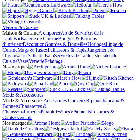
Maison & Cuisine
Maison & Cuisine
A emporter
Art de Servir
Art de la
Table
Bar
Batterie de Cuisine
Bougies & Parfums
d’intérieur
Décoration
Gourdes & Bouteilles
Horloges
Linge de
Cuisine
Mugs & Tasses
Paillassons & Tapis
Rangement &
Organisation
Salle de Bain
Serviettes de Table
Ustensiles de
Cuisine
Vases
Verrerie
Éclairage
Nos marques
Mode & Accessoires
Mode & Accessoires
Accessoires Cheveux
Bijoux
Chapeaux &
Bonnets
Chaussettes &
Chaussons
Lunettes
Parapluies
Sacs
Vêtements
Écharpes &
Gants
Éventails
Nos marques