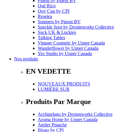
Pineut
by
Pineut BV
Qué Rico
Quy Cup
by
CPI
Resetea
Snippers
by
Pineut BV
Speckle Spot
by
Designworks Collective
Suck UK & Luckies
Talking Tables
Vintage Cosmetic
by
Upper Canada
Wanderflower
by
Upper Canada
Yes Studio
by
Upper Canada
Nos produits
EN VEDETTE
NOUVEAUX PRODUITS
LUMIÈRE SUR
Produits Par Marque
Archipelago
by
Designworks Collective
Aroma Home
by
Upper Canada
Atelier Pistache
Blogo
by
CPI