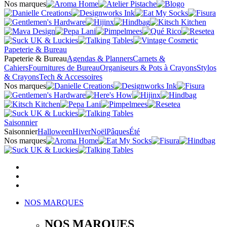
Nos marques
Papeterie & Bureau
Papeterie & Bureau
Agendas & Planners
Carnets &
Cahiers
Fournitures de Bureau
Organiseurs & Pots à Crayons
Stylos
& Crayons
Tech & Accessoires
Nos marques
Saisonnier
Saisonnier
Halloween
Hiver
Noël
Pâques
Été
Nos marques
NOS MARQUES
NOS MARQUES