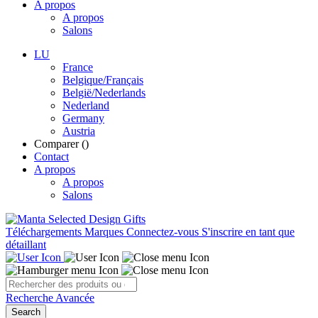
A propos
A propos
Salons
LU
France
Belgique/Français
België/Nederlands
Nederland
Germany
Austria
Comparer (
)
Contact
A propos
A propos
Salons
Téléchargements
Marques
Connectez-vous
S'inscrire en tant que
détaillant
Recherche Avancée
Search