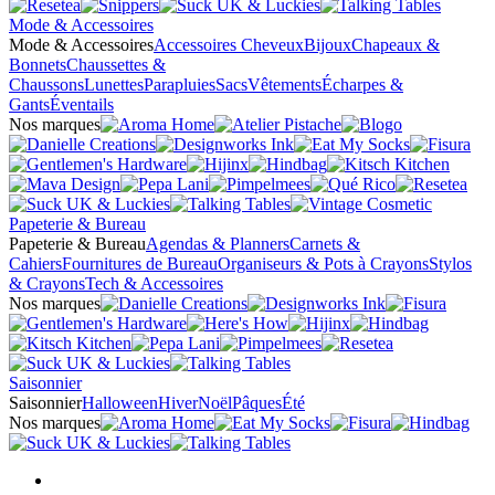
Mode & Accessoires
Mode & Accessoires
Accessoires Cheveux
Bijoux
Chapeaux &
Bonnets
Chaussettes &
Chaussons
Lunettes
Parapluies
Sacs
Vêtements
Écharpes &
Gants
Éventails
Nos marques
Papeterie & Bureau
Papeterie & Bureau
Agendas & Planners
Carnets &
Cahiers
Fournitures de Bureau
Organiseurs & Pots à Crayons
Stylos
& Crayons
Tech & Accessoires
Nos marques
Saisonnier
Saisonnier
Halloween
Hiver
Noël
Pâques
Été
Nos marques