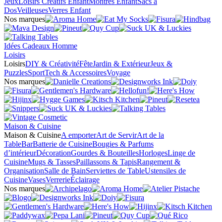
Jeux
Loisirs Créatifs Enfant
Montres Enfant
Sacs à
Dos
Veilleuses
Verres Enfant
Nos marques
Idées Cadeaux Homme
Loisirs
Loisirs
DIY & Créativité
Fête
Jardin & Extérieur
Jeux &
Puzzles
Sport
Tech & Accessoires
Voyage
Nos marques
Maison & Cuisine
Maison & Cuisine
A emporter
Art de Servir
Art de la
Table
Bar
Batterie de Cuisine
Bougies & Parfums
d’intérieur
Décoration
Gourdes & Bouteilles
Horloges
Linge de
Cuisine
Mugs & Tasses
Paillassons & Tapis
Rangement &
Organisation
Salle de Bain
Serviettes de Table
Ustensiles de
Cuisine
Vases
Verrerie
Éclairage
Nos marques