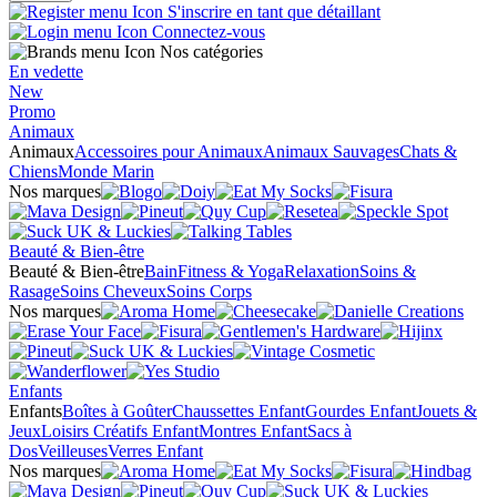
S'inscrire en tant que détaillant
Connectez-vous
Nos catégories
En vedette
New
Promo
Animaux
Animaux
Accessoires pour Animaux
Animaux Sauvages
Chats &
Chiens
Monde Marin
Nos marques
Beauté & Bien-être
Beauté & Bien-être
Bain
Fitness & Yoga
Relaxation
Soins &
Rasage
Soins Cheveux
Soins Corps
Nos marques
Enfants
Enfants
Boîtes à Goûter
Chaussettes Enfant
Gourdes Enfant
Jouets &
Jeux
Loisirs Créatifs Enfant
Montres Enfant
Sacs à
Dos
Veilleuses
Verres Enfant
Nos marques