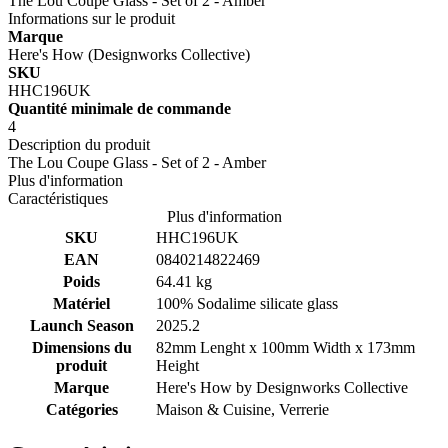
The Lou Coupe Glass - Set of 2 - Amber
Informations sur le produit
Marque
Here's How (Designworks Collective)
SKU
HHC196UK
Quantité minimale de commande
4
Description du produit
The Lou Coupe Glass - Set of 2 - Amber
Plus d'information
Caractéristiques
Plus d'information
SKU
HHC196UK
EAN
0840214822469
Poids
64.41 kg
Matériel
100% Sodalime silicate glass
Launch Season
2025.2
Dimensions du
82mm Lenght x 100mm Width x 173mm
produit
Height
Marque
Here's How by
Designworks Collective
Catégories
Maison & Cuisine, Verrerie