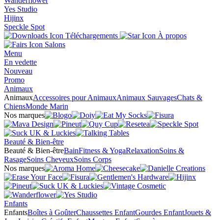
Wanderflower
Yes Studio
Hijinx
Speckle Spot
Téléchargements
À propos
Salons
Menu
En vedette
Nouveau
Promo
Animaux
Animaux
Accessoires pour Animaux
Animaux Sauvages
Chats &
Chiens
Monde Marin
Nos marques
Beauté & Bien-être
Beauté & Bien-être
Bain
Fitness & Yoga
Relaxation
Soins &
Rasage
Soins Cheveux
Soins Corps
Nos marques
Enfants
Enfants
Boîtes à Goûter
Chaussettes Enfant
Gourdes Enfant
Jouets &