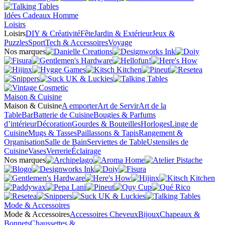
Idées Cadeaux Homme
Loisirs
Loisirs
DIY & Créativité
Fête
Jardin & Extérieur
Jeux &
Puzzles
Sport
Tech & Accessoires
Voyage
Nos marques
Maison & Cuisine
Maison & Cuisine
A emporter
Art de Servir
Art de la
Table
Bar
Batterie de Cuisine
Bougies & Parfums
d’intérieur
Décoration
Gourdes & Bouteilles
Horloges
Linge de
Cuisine
Mugs & Tasses
Paillassons & Tapis
Rangement &
Organisation
Salle de Bain
Serviettes de Table
Ustensiles de
Cuisine
Vases
Verrerie
Éclairage
Nos marques
Mode & Accessoires
Mode & Accessoires
Accessoires Cheveux
Bijoux
Chapeaux &
Bonnets
Chaussettes &