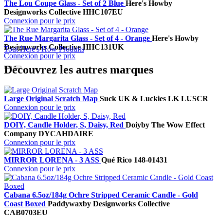
The Lou Coupe Glass - Set of 2 Blue
Here's How
by
Designworks Collective
HHC107EU
Connexion pour le prix
The Rue Margarita Glass - Set of 4 - Orange
Here's How
by
Designworks Collective
HHC131UK
Tout Here's How Produits
Connexion pour le prix
Découvrez les autres marques
Large Original Scratch Map
Suck UK & Luckies
LK LUSCR
Connexion pour le prix
DOIY, Candle Holder, S, Daisy, Red
Doiy
by The Wow Effect
Company
DYCAHDAIRE
Connexion pour le prix
MIRROR LORENA - 3 ASS
Qué Rico
148-01431
Connexion pour le prix
Cabana 6.5oz/184g Ochre Stripped Ceramic Candle - Gold
Coast Boxed
Paddywax
by Designworks Collective
CAB0703EU