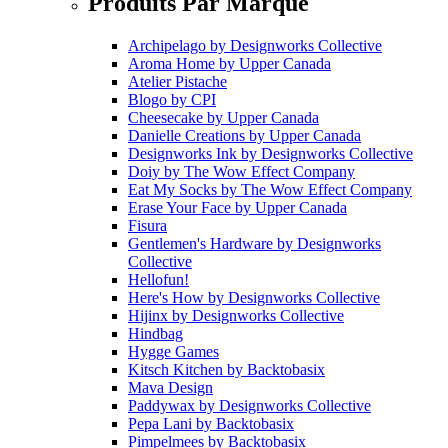
Produits Par Marque
Archipelago
by
Designworks Collective
Aroma Home
by
Upper Canada
Atelier Pistache
Blogo
by
CPI
Cheesecake
by
Upper Canada
Danielle Creations
by
Upper Canada
Designworks Ink
by
Designworks Collective
Doiy
by
The Wow Effect Company
Eat My Socks
by
The Wow Effect Company
Erase Your Face
by
Upper Canada
Fisura
Gentlemen's Hardware
by
Designworks
Collective
Hellofun!
Here's How
by
Designworks Collective
Hijinx
by
Designworks Collective
Hindbag
Hygge Games
Kitsch Kitchen
by
Backtobasix
Mava Design
Paddywax
by
Designworks Collective
Pepa Lani
by
Backtobasix
Pimpelmees
by
Backtobasix