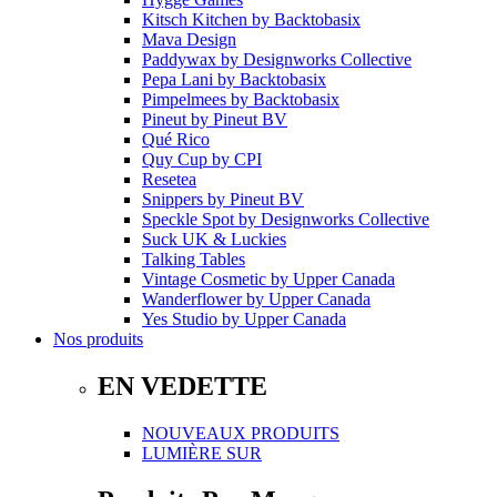
Kitsch Kitchen
by
Backtobasix
Mava Design
Paddywax
by
Designworks Collective
Pepa Lani
by
Backtobasix
Pimpelmees
by
Backtobasix
Pineut
by
Pineut BV
Qué Rico
Quy Cup
by
CPI
Resetea
Snippers
by
Pineut BV
Speckle Spot
by
Designworks Collective
Suck UK & Luckies
Talking Tables
Vintage Cosmetic
by
Upper Canada
Wanderflower
by
Upper Canada
Yes Studio
by
Upper Canada
Nos produits
EN VEDETTE
NOUVEAUX PRODUITS
LUMIÈRE SUR