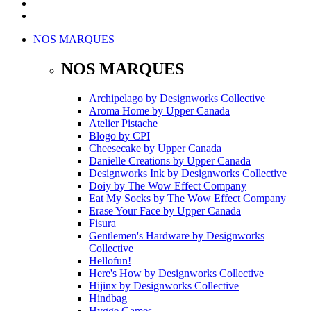
NOS MARQUES
NOS MARQUES
Archipelago
by
Designworks Collective
Aroma Home
by
Upper Canada
Atelier Pistache
Blogo
by
CPI
Cheesecake
by
Upper Canada
Danielle Creations
by
Upper Canada
Designworks Ink
by
Designworks Collective
Doiy
by
The Wow Effect Company
Eat My Socks
by
The Wow Effect Company
Erase Your Face
by
Upper Canada
Fisura
Gentlemen's Hardware
by
Designworks
Collective
Hellofun!
Here's How
by
Designworks Collective
Hijinx
by
Designworks Collective
Hindbag
Hygge Games