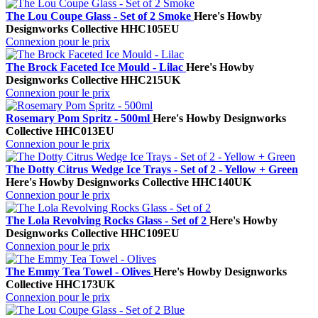
The Lou Coupe Glass - Set of 2 Smoke
Here's How
by
Designworks Collective
HHC105EU
Connexion pour le prix
The Brock Faceted Ice Mould - Lilac
Here's How
by
Designworks Collective
HHC215UK
Connexion pour le prix
Rosemary Pom Spritz - 500ml
Here's How
by Designworks
Collective
HHC013EU
Connexion pour le prix
The Dotty Citrus Wedge Ice Trays - Set of 2 - Yellow + Green
Here's How
by Designworks Collective
HHC140UK
Connexion pour le prix
The Lola Revolving Rocks Glass - Set of 2
Here's How
by
Designworks Collective
HHC109EU
Connexion pour le prix
The Emmy Tea Towel - Olives
Here's How
by Designworks
Collective
HHC173UK
Connexion pour le prix