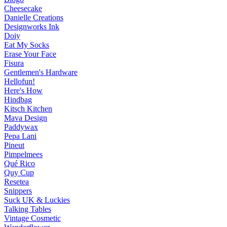
Cheesecake
Danielle Creations
Designworks Ink
Doiy
Eat My Socks
Erase Your Face
Fisura
Gentlemen's Hardware
Hellofun!
Here's How
Hindbag
Kitsch Kitchen
Mava Design
Paddywax
Pepa Lani
Pineut
Pimpelmees
Qué Rico
Quy Cup
Resetea
Snippers
Suck UK & Luckies
Talking Tables
Vintage Cosmetic