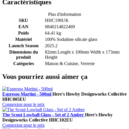
Caractéristiques
Plus d'information
SKU
HHC196UK
EAN
0840214822469
Poids
64.41 kg
Matériel
100% Sodalime silicate glass
Launch Season
2025.2
Dimensions du
82mm Lenght x 100mm Width x 173mm
produit
Height
Catégories
Maison & Cuisine, Verrerie
Vous pourriez aussi aimer ça
Espresso Martini - 500ml
Here's How
by Designworks Collective
HHC005EU
Connexion pour le prix
The Scout Lowball Glass - Set of 2 Amber
Here's How
by
Designworks Collective
HHC102EU
Connexion pour le prix