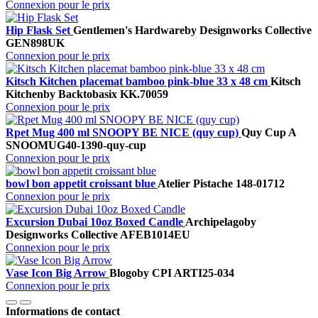
Connexion pour le prix
Hip Flask Set
Gentlemen's Hardware
by Designworks Collective
GEN898UK
Connexion pour le prix
Kitsch Kitchen placemat bamboo pink-blue 33 x 48 cm
Kitsch
Kitchen
by Backtobasix
KK.70059
Connexion pour le prix
Rpet Mug 400 ml SNOOPY BE NICE (quy cup)
Quy Cup A
SNOOMUG40-1390-quy-cup
Connexion pour le prix
bowl bon appetit croissant blue
Atelier Pistache
148-01712
Connexion pour le prix
Excursion Dubai 10oz Boxed Candle
Archipelago
by
Designworks Collective
AFEB1014EU
Connexion pour le prix
Vase Icon Big Arrow
Blogo
by CPI
ARTI25-034
Connexion pour le prix
Informations de contact