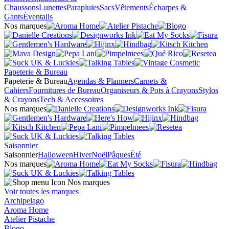
Chaussons
Lunettes
Parapluies
Sacs
Vêtements
Écharpes &
Gants
Éventails
Nos marques
Papeterie & Bureau
Papeterie & Bureau
Agendas & Planners
Carnets &
Cahiers
Fournitures de Bureau
Organiseurs & Pots à Crayons
Stylos
& Crayons
Tech & Accessoires
Nos marques
Saisonnier
Saisonnier
Halloween
Hiver
Noël
Pâques
Été
Nos marques
Nos marques
Voir toutes les marques
Archipelago
Aroma Home
Atelier Pistache
Blogo