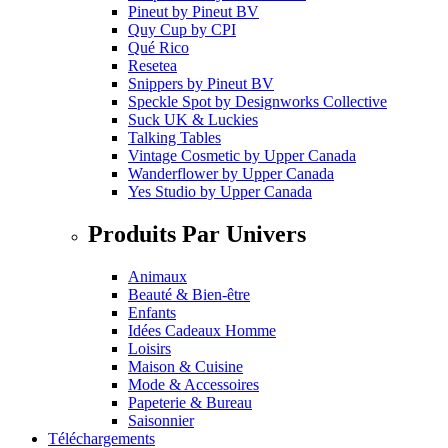
Pineut
by
Pineut BV
Quy Cup
by
CPI
Qué Rico
Resetea
Snippers
by
Pineut BV
Speckle Spot
by
Designworks Collective
Suck UK & Luckies
Talking Tables
Vintage Cosmetic
by
Upper Canada
Wanderflower
by
Upper Canada
Yes Studio
by
Upper Canada
Produits Par Univers
Animaux
Beauté & Bien-être
Enfants
Idées Cadeaux Homme
Loisirs
Maison & Cuisine
Mode & Accessoires
Papeterie & Bureau
Saisonnier
Téléchargements