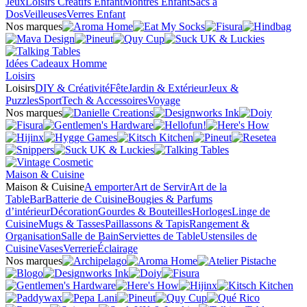
Jeux
Loisirs Créatifs Enfant
Montres Enfant
Sacs à
Dos
Veilleuses
Verres Enfant
Nos marques
Idées Cadeaux Homme
Loisirs
Loisirs
DIY & Créativité
Fête
Jardin & Extérieur
Jeux &
Puzzles
Sport
Tech & Accessoires
Voyage
Nos marques
Maison & Cuisine
Maison & Cuisine
A emporter
Art de Servir
Art de la
Table
Bar
Batterie de Cuisine
Bougies & Parfums
d’intérieur
Décoration
Gourdes & Bouteilles
Horloges
Linge de
Cuisine
Mugs & Tasses
Paillassons & Tapis
Rangement &
Organisation
Salle de Bain
Serviettes de Table
Ustensiles de
Cuisine
Vases
Verrerie
Éclairage
Nos marques