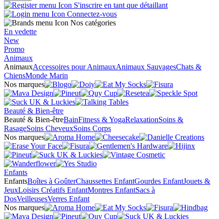
S'inscrire en tant que détaillant
Connectez-vous
Nos catégories
En vedette
New
Promo
Animaux
Animaux
Accessoires pour Animaux
Animaux Sauvages
Chats &
Chiens
Monde Marin
Nos marques
Beauté & Bien-être
Beauté & Bien-être
Bain
Fitness & Yoga
Relaxation
Soins &
Rasage
Soins Cheveux
Soins Corps
Nos marques
Enfants
Enfants
Boîtes à Goûter
Chaussettes Enfant
Gourdes Enfant
Jouets &
Jeux
Loisirs Créatifs Enfant
Montres Enfant
Sacs à
Dos
Veilleuses
Verres Enfant
Nos marques