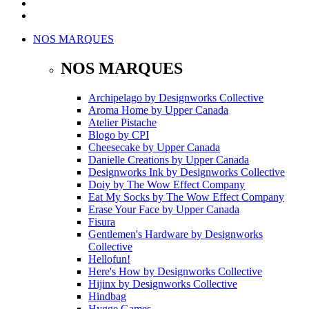
NOS MARQUES
NOS MARQUES
Archipelago
by
Designworks Collective
Aroma Home
by
Upper Canada
Atelier Pistache
Blogo
by
CPI
Cheesecake
by
Upper Canada
Danielle Creations
by
Upper Canada
Designworks Ink
by
Designworks Collective
Doiy
by
The Wow Effect Company
Eat My Socks
by
The Wow Effect Company
Erase Your Face
by
Upper Canada
Fisura
Gentlemen's Hardware
by
Designworks
Collective
Hellofun!
Here's How
by
Designworks Collective
Hijinx
by
Designworks Collective
Hindbag
Hygge Games