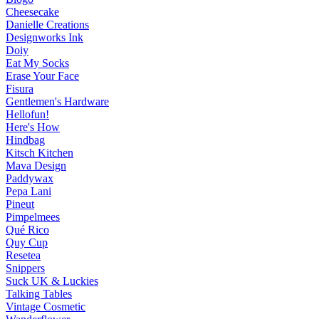
Cheesecake
Danielle Creations
Designworks Ink
Doiy
Eat My Socks
Erase Your Face
Fisura
Gentlemen's Hardware
Hellofun!
Here's How
Hindbag
Kitsch Kitchen
Mava Design
Paddywax
Pepa Lani
Pineut
Pimpelmees
Qué Rico
Quy Cup
Resetea
Snippers
Suck UK & Luckies
Talking Tables
Vintage Cosmetic