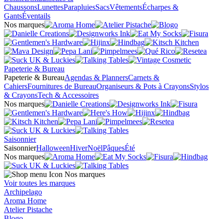
Chaussons
Lunettes
Parapluies
Sacs
Vêtements
Écharpes &
Gants
Éventails
Nos marques
Papeterie & Bureau
Papeterie & Bureau
Agendas & Planners
Carnets &
Cahiers
Fournitures de Bureau
Organiseurs & Pots à Crayons
Stylos
& Crayons
Tech & Accessoires
Nos marques
Saisonnier
Saisonnier
Halloween
Hiver
Noël
Pâques
Été
Nos marques
Nos marques
Voir toutes les marques
Archipelago
Aroma Home
Atelier Pistache
Blogo