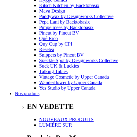
Kitsch Kitchen
by
Backtobasix
Mava Design
Paddywax
by
Designworks Collective
Pepa Lani
by
Backtobasix
Pimpelmees
by
Backtobasix
Pineut
by
Pineut BV
Qué Rico
Quy Cup
by
CPI
Resetea
Snippers
by
Pineut BV
Speckle Spot
by
Designworks Collective
Suck UK & Luckies
Talking Tables
Vintage Cosmetic
by
Upper Canada
Wanderflower
by
Upper Canada
Yes Studio
by
Upper Canada
Nos produits
EN VEDETTE
NOUVEAUX PRODUITS
LUMIÈRE SUR