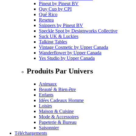
Pineut
by
Pineut BV
Quy Cup
by
CPI
Qué Rico
Resetea
Snippers
by
Pineut BV
Speckle Spot
by
Designworks Collective
Suck UK & Luckies
Talking Tables
Vintage Cosmetic
by
Upper Canada
Wanderflower
by
Upper Canada
Yes Studio
by
Upper Canada
Produits Par Univers
Animaux
Beauté & Bien-être
Enfants
Idées Cadeaux Homme
Loisirs
Maison & Cuisine
Mode & Accessoires
Papeterie & Bureau
Saisonnier
Téléchargements