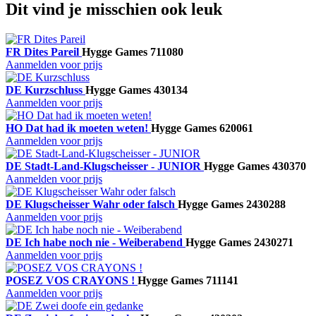
Dit vind je misschien ook leuk
FR Dites Pareil
Hygge Games
711080
Aanmelden voor prijs
DE Kurzschluss
Hygge Games
430134
Aanmelden voor prijs
HO Dat had ik moeten weten!
Hygge Games
620061
Aanmelden voor prijs
DE Stadt-Land-Klugscheisser - JUNIOR
Hygge Games
430370
Aanmelden voor prijs
DE Klugscheisser Wahr oder falsch
Hygge Games
2430288
Aanmelden voor prijs
DE Ich habe noch nie - Weiberabend
Hygge Games
2430271
Aanmelden voor prijs
POSEZ VOS CRAYONS !
Hygge Games
711141
Aanmelden voor prijs