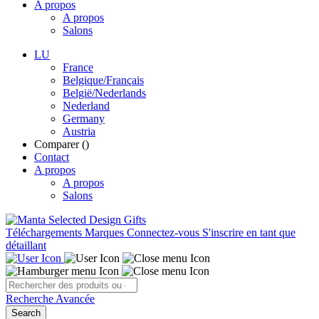
A propos
A propos
Salons
LU
France
Belgique/Français
België/Nederlands
Nederland
Germany
Austria
Comparer (
)
Contact
A propos
A propos
Salons
Téléchargements
Marques
Connectez-vous
S'inscrire en tant que
détaillant
Recherche Avancée
Search