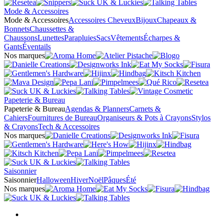
Mode & Accessoires
Mode & Accessoires
Accessoires Cheveux
Bijoux
Chapeaux &
Bonnets
Chaussettes &
Chaussons
Lunettes
Parapluies
Sacs
Vêtements
Écharpes &
Gants
Éventails
Nos marques
Papeterie & Bureau
Papeterie & Bureau
Agendas & Planners
Carnets &
Cahiers
Fournitures de Bureau
Organiseurs & Pots à Crayons
Stylos
& Crayons
Tech & Accessoires
Nos marques
Saisonnier
Saisonnier
Halloween
Hiver
Noël
Pâques
Été
Nos marques