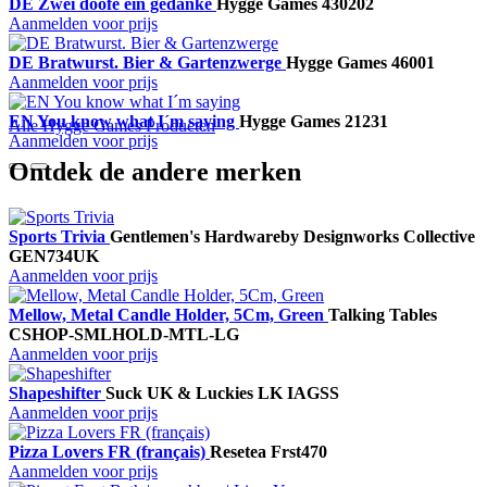
DE Zwei doofe ein gedanke
Hygge Games
430202
Aanmelden voor prijs
DE Bratwurst. Bier & Gartenzwerge
Hygge Games
46001
Aanmelden voor prijs
EN You know what I´m saying
Hygge Games
21231
Alle Hygge Games Producten
Aanmelden voor prijs
Ontdek de andere merken
Sports Trivia
Gentlemen's Hardware
by Designworks Collective
GEN734UK
Aanmelden voor prijs
Mellow, Metal Candle Holder, 5Cm, Green
Talking Tables
CSHOP-SMLHOLD-MTL-LG
Aanmelden voor prijs
Shapeshifter
Suck UK & Luckies
LK IAGSS
Aanmelden voor prijs
Pizza Lovers FR (français)
Resetea
Frst470
Aanmelden voor prijs