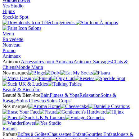
Wanderflower
Yes Studio
Hijinx
Speckle Spot
Téléchargements
À propos
Salons
Menu
En vedette
Nouveau
Promo
Animaux
Animaux
Accessoires pour Animaux
Animaux Sauvages
Chats &
Chiens
Monde Marin
Nos marques
Beauté & Bien-être
Beauté & Bien-être
Bain
Fitness & Yoga
Relaxation
Soins &
Rasage
Soins Cheveux
Soins Corps
Nos marques
Enfants
Enfants
Boîtes à Goûter
Chaussettes Enfant
Gourdes Enfant
Jouets &