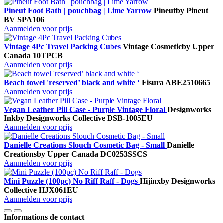
Pineut Foot Bath | pouchbag | Lime Yarrow
Pineut
by Pineut
BV
SPA106
Aanmelden voor prijs
Vintage 4Pc Travel Packing Cubes
Vintage Cosmetic
by Upper
Canada
10TPCB
Aanmelden voor prijs
Beach towel 'reserved’ black and white ‘
Fisura
ABE2510665
Aanmelden voor prijs
Vegan Leather Pill Case - Purple Vintage Floral
Designworks
Ink
by Designworks Collective
DSB-1005EU
Aanmelden voor prijs
Danielle Creations Slouch Cosmetic Bag - Small
Danielle
Creations
by Upper Canada
DC0253SSCS
Aanmelden voor prijs
Mini Puzzle (100pc) No Riff Raff - Dogs
Hijinx
by Designworks
Collective
HJX061EU
Aanmelden voor prijs
Informations de contact