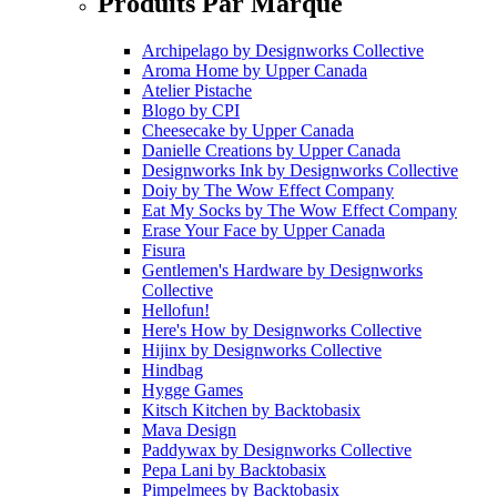
Produits Par Marque
Archipelago
by
Designworks Collective
Aroma Home
by
Upper Canada
Atelier Pistache
Blogo
by
CPI
Cheesecake
by
Upper Canada
Danielle Creations
by
Upper Canada
Designworks Ink
by
Designworks Collective
Doiy
by
The Wow Effect Company
Eat My Socks
by
The Wow Effect Company
Erase Your Face
by
Upper Canada
Fisura
Gentlemen's Hardware
by
Designworks
Collective
Hellofun!
Here's How
by
Designworks Collective
Hijinx
by
Designworks Collective
Hindbag
Hygge Games
Kitsch Kitchen
by
Backtobasix
Mava Design
Paddywax
by
Designworks Collective
Pepa Lani
by
Backtobasix
Pimpelmees
by
Backtobasix