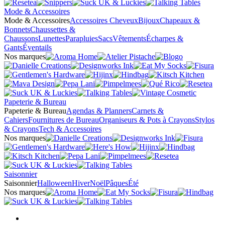
Mode & Accessoires
Mode & Accessoires
Accessoires Cheveux
Bijoux
Chapeaux &
Bonnets
Chaussettes &
Chaussons
Lunettes
Parapluies
Sacs
Vêtements
Écharpes &
Gants
Éventails
Nos marques
Papeterie & Bureau
Papeterie & Bureau
Agendas & Planners
Carnets &
Cahiers
Fournitures de Bureau
Organiseurs & Pots à Crayons
Stylos
& Crayons
Tech & Accessoires
Nos marques
Saisonnier
Saisonnier
Halloween
Hiver
Noël
Pâques
Été
Nos marques