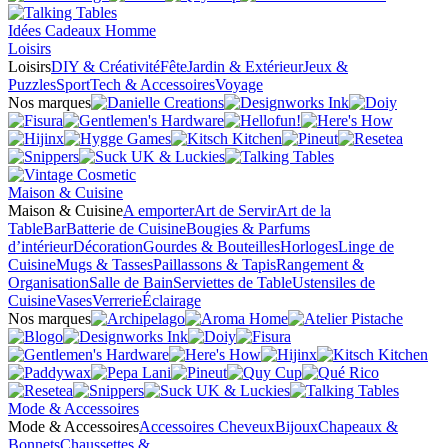
Idées Cadeaux Homme
Loisirs
Loisirs
DIY & Créativité
Fête
Jardin & Extérieur
Jeux &
Puzzles
Sport
Tech & Accessoires
Voyage
Nos marques
Maison & Cuisine
Maison & Cuisine
A emporter
Art de Servir
Art de la
Table
Bar
Batterie de Cuisine
Bougies & Parfums
d’intérieur
Décoration
Gourdes & Bouteilles
Horloges
Linge de
Cuisine
Mugs & Tasses
Paillassons & Tapis
Rangement &
Organisation
Salle de Bain
Serviettes de Table
Ustensiles de
Cuisine
Vases
Verrerie
Éclairage
Nos marques
Mode & Accessoires
Mode & Accessoires
Accessoires Cheveux
Bijoux
Chapeaux &
Bonnets
Chaussettes &