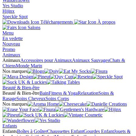
Wanderflower
Yes Studio
Hijinx
Speckle Spot
Téléchargements
À propos
Salons
Menu
En vedette
Nouveau
Promo
Animaux
Animaux
Accessoires pour Animaux
Animaux Sauvages
Chats &
Chiens
Monde Marin
Nos marques
Beauté & Bien-être
Beauté & Bien-être
Bain
Fitness & Yoga
Relaxation
Soins &
Rasage
Soins Cheveux
Soins Corps
Nos marques
Enfants
Enfants
Boîtes à Goûter
Chaussettes Enfant
Gourdes Enfant
Jouets &