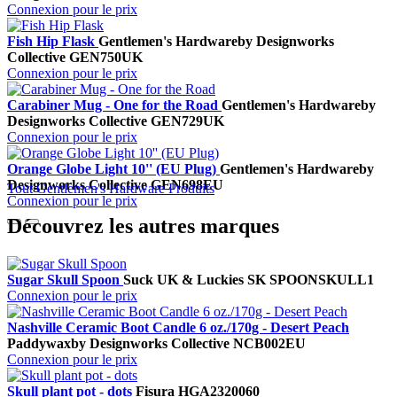
Connexion pour le prix
Fish Hip Flask
Gentlemen's Hardware
by Designworks
Collective
GEN750UK
Connexion pour le prix
Carabiner Mug - One for the Road
Gentlemen's Hardware
by
Designworks Collective
GEN729UK
Connexion pour le prix
Orange Globe Light 10'' (EU Plug)
Gentlemen's Hardware
by
Designworks Collective
GEN698EU
Tout Gentlemen's Hardware Produits
Connexion pour le prix
Découvrez les autres marques
Sugar Skull Spoon
Suck UK & Luckies
SK SPOONSKULL1
Connexion pour le prix
Nashville Ceramic Boot Candle 6 oz./170g - Desert Peach
Paddywax
by Designworks Collective
NCB002EU
Connexion pour le prix
Skull plant pot - dots
Fisura
HGA2320060