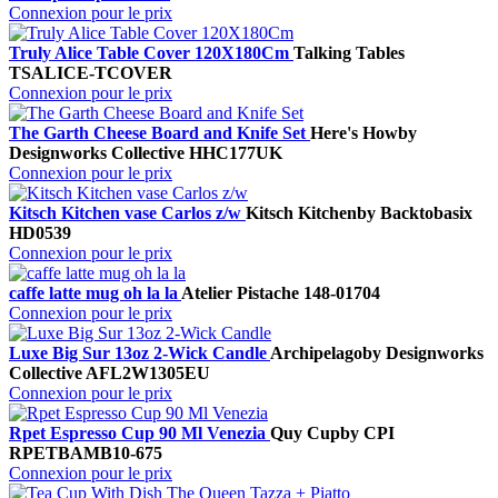
Connexion pour le prix
Truly Alice Table Cover 120X180Cm
Talking Tables
TSALICE-TCOVER
Connexion pour le prix
The Garth Cheese Board and Knife Set
Here's How
by
Designworks Collective
HHC177UK
Connexion pour le prix
Kitsch Kitchen vase Carlos z/w
Kitsch Kitchen
by Backtobasix
HD0539
Connexion pour le prix
caffe latte mug oh la la
Atelier Pistache
148-01704
Connexion pour le prix
Luxe Big Sur 13oz 2-Wick Candle
Archipelago
by Designworks
Collective
AFL2W1305EU
Connexion pour le prix
Rpet Espresso Cup 90 Ml Venezia
Quy Cup
by CPI
RPETBAMB10-675
Connexion pour le prix