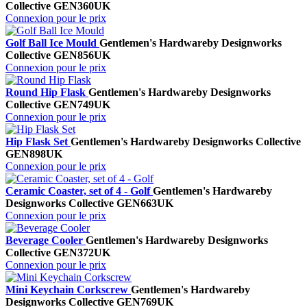
Collective
GEN360UK
Connexion pour le prix
Golf Ball Ice Mould
Gentlemen's Hardware
by Designworks
Collective
GEN856UK
Connexion pour le prix
Round Hip Flask
Gentlemen's Hardware
by Designworks
Collective
GEN749UK
Connexion pour le prix
Hip Flask Set
Gentlemen's Hardware
by Designworks Collective
GEN898UK
Connexion pour le prix
Ceramic Coaster, set of 4 - Golf
Gentlemen's Hardware
by
Designworks Collective
GEN663UK
Connexion pour le prix
Beverage Cooler
Gentlemen's Hardware
by Designworks
Collective
GEN372UK
Connexion pour le prix
Mini Keychain Corkscrew
Gentlemen's Hardware
by
Designworks Collective
GEN769UK