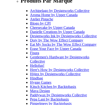
Produits Par Marque
Archipelago
by
Designworks Collective
Aroma Home
by
Upper Canada
Atelier Pistache
Blogo
by
CPI
Cheesecake
by
Upper Canada
Danielle Creations
by
Upper Canada
Designworks Ink
by
Designworks Collective
Doiy
by
The Wow Effect Company
Eat My Socks
by
The Wow Effect Company
Erase Your Face
by
Upper Canada
Fisura
Gentlemen's Hardware
by
Designworks
Collective
Hellofun!
Here's How
by
Designworks Collective
Hijinx
by
Designworks Collective
Hindbag
Hygge Games
Kitsch Kitchen
by
Backtobasix
Mava Design
Paddywax
by
Designworks Collective
Pepa Lani
by
Backtobasix
Pimpelmees
by
Backtobasix