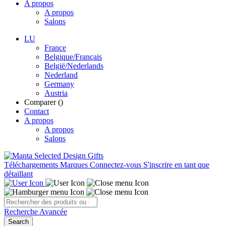
A propos
A propos
Salons
LU
France
Belgique/Français
België/Nederlands
Nederland
Germany
Austria
Comparer (
)
Contact
A propos
A propos
Salons
Téléchargements
Marques
Connectez-vous
S'inscrire en tant que
détaillant
Recherche Avancée
Search