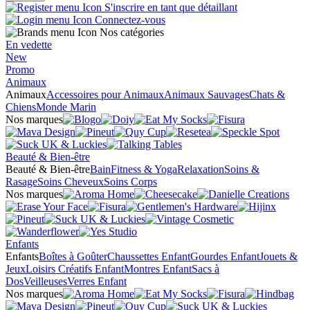
S'inscrire en tant que détaillant
Connectez-vous
Nos catégories
En vedette
New
Promo
Animaux
Animaux
Accessoires pour Animaux
Animaux Sauvages
Chats &
Chiens
Monde Marin
Nos marques
Beauté & Bien-être
Beauté & Bien-être
Bain
Fitness & Yoga
Relaxation
Soins &
Rasage
Soins Cheveux
Soins Corps
Nos marques
Enfants
Enfants
Boîtes à Goûter
Chaussettes Enfant
Gourdes Enfant
Jouets &
Jeux
Loisirs Créatifs Enfant
Montres Enfant
Sacs à
Dos
Veilleuses
Verres Enfant
Nos marques