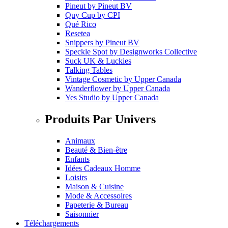
Pineut
by
Pineut BV
Quy Cup
by
CPI
Qué Rico
Resetea
Snippers
by
Pineut BV
Speckle Spot
by
Designworks Collective
Suck UK & Luckies
Talking Tables
Vintage Cosmetic
by
Upper Canada
Wanderflower
by
Upper Canada
Yes Studio
by
Upper Canada
Produits Par Univers
Animaux
Beauté & Bien-être
Enfants
Idées Cadeaux Homme
Loisirs
Maison & Cuisine
Mode & Accessoires
Papeterie & Bureau
Saisonnier
Téléchargements