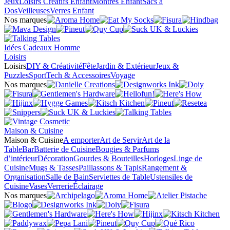
Jeux
Loisirs Créatifs Enfant
Montres Enfant
Sacs à
Dos
Veilleuses
Verres Enfant
Nos marques
Idées Cadeaux Homme
Loisirs
Loisirs
DIY & Créativité
Fête
Jardin & Extérieur
Jeux &
Puzzles
Sport
Tech & Accessoires
Voyage
Nos marques
Maison & Cuisine
Maison & Cuisine
A emporter
Art de Servir
Art de la
Table
Bar
Batterie de Cuisine
Bougies & Parfums
d’intérieur
Décoration
Gourdes & Bouteilles
Horloges
Linge de
Cuisine
Mugs & Tasses
Paillassons & Tapis
Rangement &
Organisation
Salle de Bain
Serviettes de Table
Ustensiles de
Cuisine
Vases
Verrerie
Éclairage
Nos marques