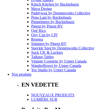
Kitsch Kitchen
by
Backtobasix
Mava Design
Paddywax
by
Designworks Collective
Pepa Lani
by
Backtobasix
Pimpelmees
by
Backtobasix
Pineut
by
Pineut BV
Qué Rico
Quy Cup
by
CPI
Resetea
Snippers
by
Pineut BV
Speckle Spot
by
Designworks Collective
Suck UK & Luckies
Talking Tables
Vintage Cosmetic
by
Upper Canada
Wanderflower
by
Upper Canada
Yes Studio
by
Upper Canada
Nos produits
EN VEDETTE
NOUVEAUX PRODUITS
LUMIÈRE SUR