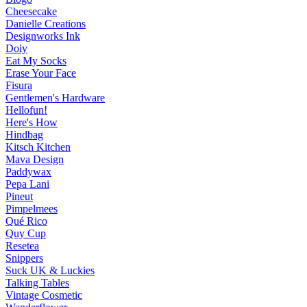
Cheesecake
Danielle Creations
Designworks Ink
Doiy
Eat My Socks
Erase Your Face
Fisura
Gentlemen's Hardware
Hellofun!
Here's How
Hindbag
Kitsch Kitchen
Mava Design
Paddywax
Pepa Lani
Pineut
Pimpelmees
Qué Rico
Quy Cup
Resetea
Snippers
Suck UK & Luckies
Talking Tables
Vintage Cosmetic