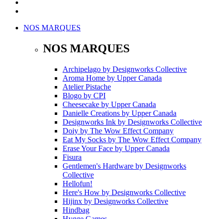
NOS MARQUES
NOS MARQUES
Archipelago
by
Designworks Collective
Aroma Home
by
Upper Canada
Atelier Pistache
Blogo
by
CPI
Cheesecake
by
Upper Canada
Danielle Creations
by
Upper Canada
Designworks Ink
by
Designworks Collective
Doiy
by
The Wow Effect Company
Eat My Socks
by
The Wow Effect Company
Erase Your Face
by
Upper Canada
Fisura
Gentlemen's Hardware
by
Designworks
Collective
Hellofun!
Here's How
by
Designworks Collective
Hijinx
by
Designworks Collective
Hindbag
Hygge Games