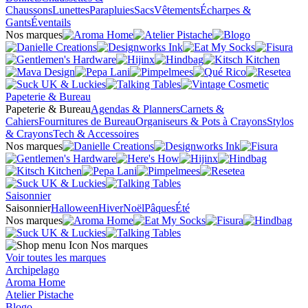
Chaussons
Lunettes
Parapluies
Sacs
Vêtements
Écharpes &
Gants
Éventails
Nos marques
Papeterie & Bureau
Papeterie & Bureau
Agendas & Planners
Carnets &
Cahiers
Fournitures de Bureau
Organiseurs & Pots à Crayons
Stylos
& Crayons
Tech & Accessoires
Nos marques
Saisonnier
Saisonnier
Halloween
Hiver
Noël
Pâques
Été
Nos marques
Nos marques
Voir toutes les marques
Archipelago
Aroma Home
Atelier Pistache
Blogo