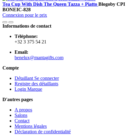
Tea Cup With Dish The Queen Tazza + Piatto
Blogo
by CPI
BONEIC-828
Connexion pour le prix
Informations de contact
Téléphone:
+32 3 375 54 21
Email:
benelux@mantagifts.com
Compte
Détaillant Se connecter
Registre des détaillants
Login Marque
D'autres pages
A propos
Salons
Contact
Mentions légales
Déclaration de confidentialité