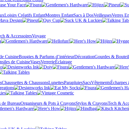
eux
Loisirs Créatifs Enfant
Montres Enfant
Sacs à Dos
Veilleuses
Verres En
ch & Accessoires
Voyage
 de Cuisine
Bougies & Parfums d’intérieur
Décoration
Gourdes & Bouteil
nsiles de Cuisine
Vases
Verrerie
Éclairage
s
Chaussettes & Chaussons
Lunettes
Parapluies
Sacs
Vêtements
Écharpes 
s de Bureau
Organiseurs & Pots à Crayons
Stylos & Crayons
Tech & Acc