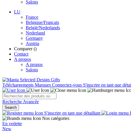
Salons
LU
France
Belgique/Français
België/Nederlands
Nederland
Germany
Austria
Comparer (
)
Contact
A propos
A propos
Salons
Téléchargements
Marques
Connectez-vous
S'inscrire en tant que détai
Recherche Avancée
Search
S'inscrire en tant que détaillant
Nos catégories
En vedette
New