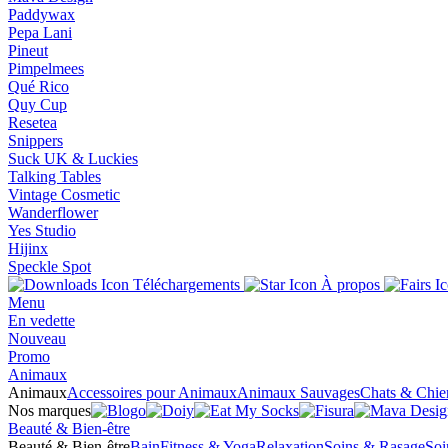
Paddywax
Pepa Lani
Pineut
Pimpelmees
Qué Rico
Quy Cup
Resetea
Snippers
Suck UK & Luckies
Talking Tables
Vintage Cosmetic
Wanderflower
Yes Studio
Hijinx
Speckle Spot
Téléchargements
À propos
Menu
En vedette
Nouveau
Promo
Animaux
Animaux
Accessoires pour Animaux
Animaux Sauvages
Chats & Chie
Nos marques
Beauté & Bien-être
Beauté & Bien-être
Bain
Fitness & Yoga
Relaxation
Soins & Rasage
Soi