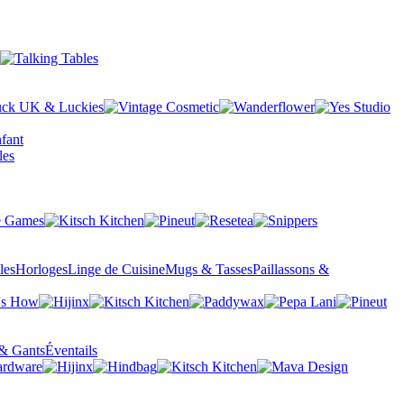
fant
les
Horloges
Linge de Cuisine
Mugs & Tasses
Paillassons &
& Gants
Éventails