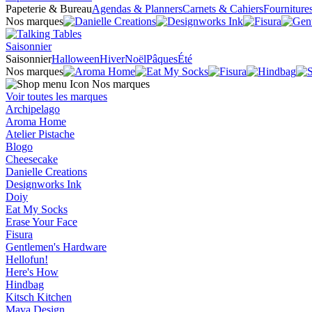
Papeterie & Bureau
Agendas & Planners
Carnets & Cahiers
Fourniture
Nos marques
Saisonnier
Saisonnier
Halloween
Hiver
Noël
Pâques
Été
Nos marques
Nos marques
Voir toutes les marques
Archipelago
Aroma Home
Atelier Pistache
Blogo
Cheesecake
Danielle Creations
Designworks Ink
Doiy
Eat My Socks
Erase Your Face
Fisura
Gentlemen's Hardware
Hellofun!
Here's How
Hindbag
Kitsch Kitchen
Mava Design