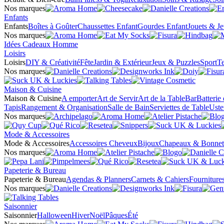
Nos marques
Enfants
Enfants
Boîtes à Goûter
Chaussettes Enfant
Gourdes Enfant
Jouets & J
Nos marques
Idées Cadeaux Homme
Loisirs
Loisirs
DIY & Créativité
Fête
Jardin & Extérieur
Jeux & Puzzles
Sport
Te
Nos marques
Maison & Cuisine
Maison & Cuisine
A emporter
Art de Servir
Art de la Table
Bar
Batterie
Tapis
Rangement & Organisation
Salle de Bain
Serviettes de Table
Uste
Nos marques
Mode & Accessoires
Mode & Accessoires
Accessoires Cheveux
Bijoux
Chapeaux & Bonnet
Nos marques
Papeterie & Bureau
Papeterie & Bureau
Agendas & Planners
Carnets & Cahiers
Fourniture
Nos marques
Saisonnier
Saisonnier
Halloween
Hiver
Noël
Pâques
Été