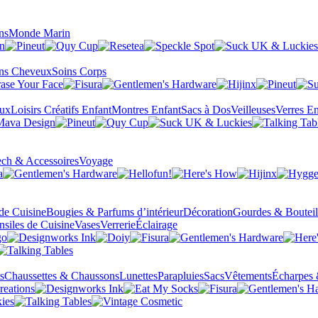
ns
Monde Marin
ns Cheveux
Soins Corps
eux
Loisirs Créatifs Enfant
Montres Enfant
Sacs à Dos
Veilleuses
Verres En
ch & Accessoires
Voyage
 de Cuisine
Bougies & Parfums d’intérieur
Décoration
Gourdes & Bouteil
nsiles de Cuisine
Vases
Verrerie
Éclairage
s
Chaussettes & Chaussons
Lunettes
Parapluies
Sacs
Vêtements
Écharpes 