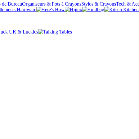
s de Bureau
Organiseurs & Pots à Crayons
Stylos & Crayons
Tech & Acc