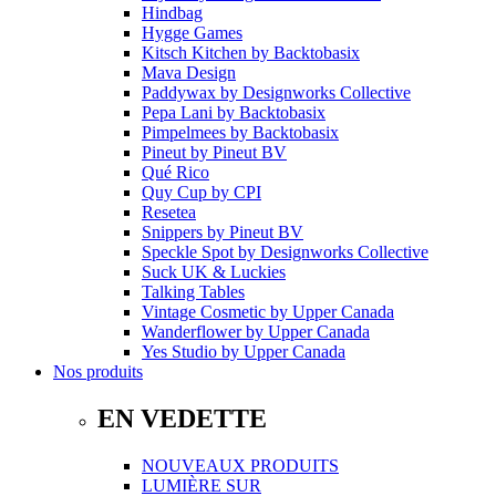
Hindbag
Hygge Games
Kitsch Kitchen
by
Backtobasix
Mava Design
Paddywax
by
Designworks Collective
Pepa Lani
by
Backtobasix
Pimpelmees
by
Backtobasix
Pineut
by
Pineut BV
Qué Rico
Quy Cup
by
CPI
Resetea
Snippers
by
Pineut BV
Speckle Spot
by
Designworks Collective
Suck UK & Luckies
Talking Tables
Vintage Cosmetic
by
Upper Canada
Wanderflower
by
Upper Canada
Yes Studio
by
Upper Canada
Nos produits
EN VEDETTE
NOUVEAUX PRODUITS
LUMIÈRE SUR