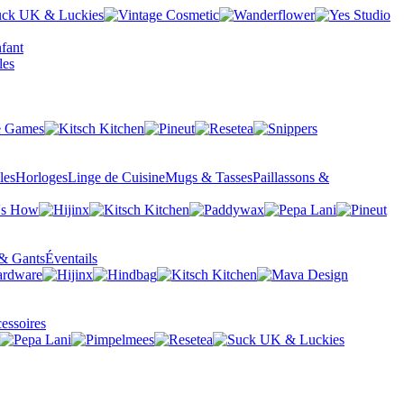
fant
les
Horloges
Linge de Cuisine
Mugs & Tasses
Paillassons &
& Gants
Éventails
essoires