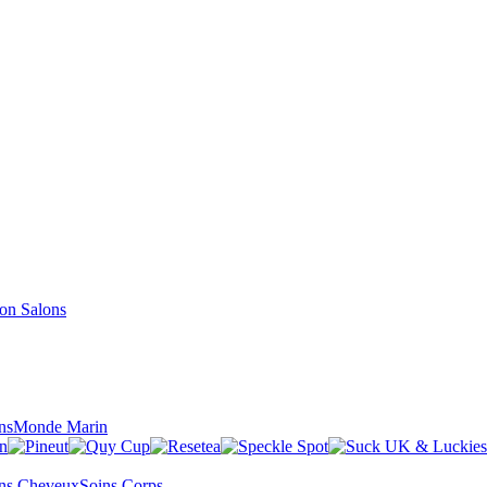
Salons
ns
Monde Marin
ns Cheveux
Soins Corps