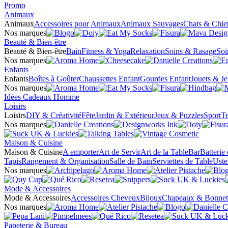
Promo
Animaux
Animaux
Accessoires pour Animaux
Animaux Sauvages
Chats & Chie
Nos marques
Beauté & Bien-être
Beauté & Bien-être
Bain
Fitness & Yoga
Relaxation
Soins & Rasage
Soi
Nos marques
Enfants
Enfants
Boîtes à Goûter
Chaussettes Enfant
Gourdes Enfant
Jouets & J
Nos marques
Idées Cadeaux Homme
Loisirs
Loisirs
DIY & Créativité
Fête
Jardin & Extérieur
Jeux & Puzzles
Sport
Te
Nos marques
Maison & Cuisine
Maison & Cuisine
A emporter
Art de Servir
Art de la Table
Bar
Batterie
Tapis
Rangement & Organisation
Salle de Bain
Serviettes de Table
Uste
Nos marques
Mode & Accessoires
Mode & Accessoires
Accessoires Cheveux
Bijoux
Chapeaux & Bonnet
Nos marques
Papeterie & Bureau