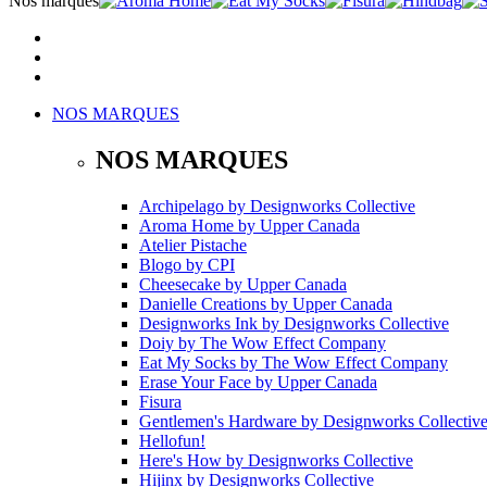
Nos marques
NOS MARQUES
NOS MARQUES
Archipelago
by
Designworks Collective
Aroma Home
by
Upper Canada
Atelier Pistache
Blogo
by
CPI
Cheesecake
by
Upper Canada
Danielle Creations
by
Upper Canada
Designworks Ink
by
Designworks Collective
Doiy
by
The Wow Effect Company
Eat My Socks
by
The Wow Effect Company
Erase Your Face
by
Upper Canada
Fisura
Gentlemen's Hardware
by
Designworks Collectiv
Hellofun!
Here's How
by
Designworks Collective
Hijinx
by
Designworks Collective