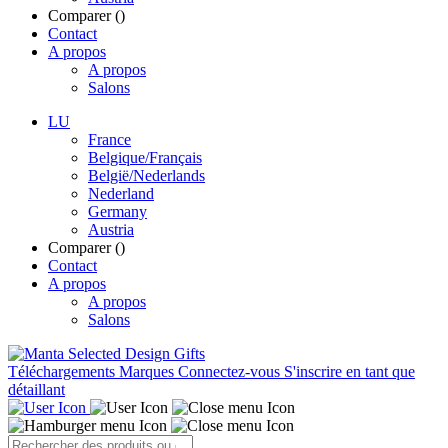
Comparer (
)
Contact
A propos
A propos
Salons
LU
France
Belgique/Français
België/Nederlands
Nederland
Germany
Austria
Comparer (
)
Contact
A propos
A propos
Salons
Téléchargements
Marques
Connectez-vous
S'inscrire en tant que
détaillant