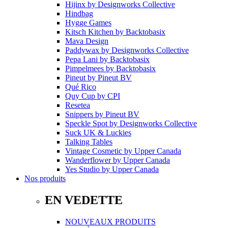
Hijinx
by
Designworks Collective
Hindbag
Hygge Games
Kitsch Kitchen
by
Backtobasix
Mava Design
Paddywax
by
Designworks Collective
Pepa Lani
by
Backtobasix
Pimpelmees
by
Backtobasix
Pineut
by
Pineut BV
Qué Rico
Quy Cup
by
CPI
Resetea
Snippers
by
Pineut BV
Speckle Spot
by
Designworks Collective
Suck UK & Luckies
Talking Tables
Vintage Cosmetic
by
Upper Canada
Wanderflower
by
Upper Canada
Yes Studio
by
Upper Canada
Nos produits
EN VEDETTE
NOUVEAUX PRODUITS