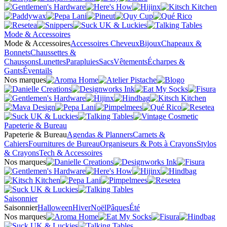
Mode & Accessoires
Mode & Accessoires
Accessoires Cheveux
Bijoux
Chapeaux &
Bonnets
Chaussettes &
Chaussons
Lunettes
Parapluies
Sacs
Vêtements
Écharpes &
Gants
Éventails
Nos marques
Papeterie & Bureau
Papeterie & Bureau
Agendas & Planners
Carnets &
Cahiers
Fournitures de Bureau
Organiseurs & Pots à Crayons
Stylos
& Crayons
Tech & Accessoires
Nos marques
Saisonnier
Saisonnier
Halloween
Hiver
Noël
Pâques
Été
Nos marques