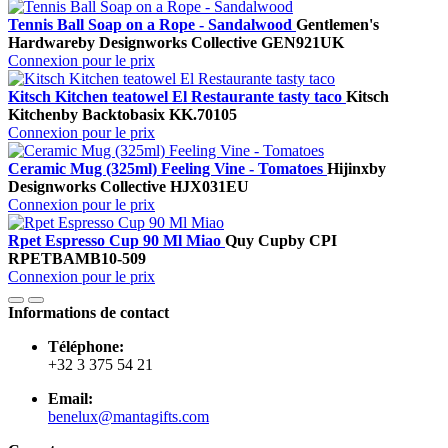
Tennis Ball Soap on a Rope - Sandalwood
Gentlemen's
Hardware
by Designworks Collective
GEN921UK
Connexion pour le prix
Kitsch Kitchen teatowel El Restaurante tasty taco
Kitsch
Kitchen
by Backtobasix
KK.70105
Connexion pour le prix
Ceramic Mug (325ml) Feeling Vine - Tomatoes
Hijinx
by
Designworks Collective
HJX031EU
Connexion pour le prix
Rpet Espresso Cup 90 Ml Miao
Quy Cup
by CPI
RPETBAMB10-509
Connexion pour le prix
Informations de contact
Téléphone:
+32 3 375 54 21
Email:
benelux@mantagifts.com