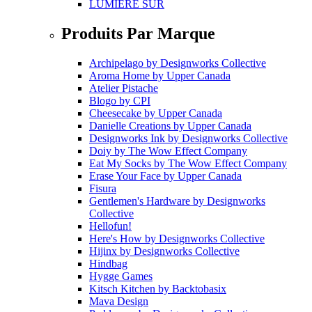
LUMIÈRE SUR
Produits Par Marque
Archipelago
by
Designworks Collective
Aroma Home
by
Upper Canada
Atelier Pistache
Blogo
by
CPI
Cheesecake
by
Upper Canada
Danielle Creations
by
Upper Canada
Designworks Ink
by
Designworks Collective
Doiy
by
The Wow Effect Company
Eat My Socks
by
The Wow Effect Company
Erase Your Face
by
Upper Canada
Fisura
Gentlemen's Hardware
by
Designworks
Collective
Hellofun!
Here's How
by
Designworks Collective
Hijinx
by
Designworks Collective
Hindbag
Hygge Games
Kitsch Kitchen
by
Backtobasix
Mava Design