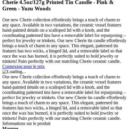
Cherie 4.5oz/127g Printed Tin Candle - Pink &
Green - Yuzu Woods
Our new Cherie collection effortlessly brings a touch of charm to
any space. Available in two variations, the ceramic vessel features
hand-painted details on a scalloped lid with a knob, and the
coordinating patterned tins have a removable label for repurposing –
perfect for jewelry or trinkets. Our new Cherie tin candle effortlessly
brings a touch of charm to any space. This elegant, patterned tin
features has two wicks, a hinged lid, and a removable label so that
once the wax has burned, it is perfectly suited to hold jewelry or
trinkets! Pairs perfectly with our matching Cherie ceramic candle.
Connexion pour le prix
Our new Cherie collection effortlessly brings a touch of charm to
any space. Available in two variations, the ceramic vessel features
hand-painted details on a scalloped lid with a knob, and the
coordinating patterned tins have a removable label for repurposing –
perfect for jewelry or trinkets. Our new Cherie tin candle effortlessly
brings a touch of charm to any space. This elegant, patterned tin
features has two wicks, a hinged lid, and a removable label so that
once the wax has burned, it is perfectly suited to hold jewelry or
trinkets! Pairs perfectly with our matching Cherie ceramic candle.
Informations sur le produit
Marque