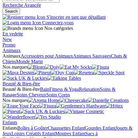
Recherche Avancée
Search
S'inscrire en tant que détaillant
Connectez-vous
Nos catégories
En vedette
New
Promo
Animaux
Animaux
Accessoires pour Animaux
Animaux Sauvages
Chats &
Chiens
Monde Marin
Nos marques
Beauté & Bien-être
Beauté & Bien-être
Bain
Fitness & Yoga
Relaxation
Soins &
Rasage
Soins Cheveux
Soins Corps
Nos marques
Enfants
Enfants
Boîtes à Goûter
Chaussettes Enfant
Gourdes Enfant
Jouets &
Jeux
Loisirs Créatifs Enfant
Montres Enfant
Sacs à