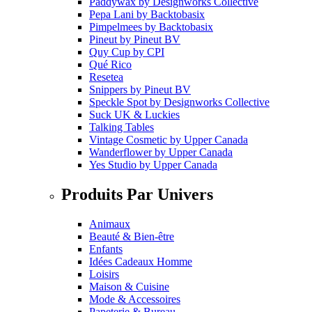
Paddywax
by
Designworks Collective
Pepa Lani
by
Backtobasix
Pimpelmees
by
Backtobasix
Pineut
by
Pineut BV
Quy Cup
by
CPI
Qué Rico
Resetea
Snippers
by
Pineut BV
Speckle Spot
by
Designworks Collective
Suck UK & Luckies
Talking Tables
Vintage Cosmetic
by
Upper Canada
Wanderflower
by
Upper Canada
Yes Studio
by
Upper Canada
Produits Par Univers
Animaux
Beauté & Bien-être
Enfants
Idées Cadeaux Homme
Loisirs
Maison & Cuisine
Mode & Accessoires
Papeterie & Bureau