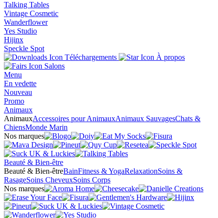
Talking Tables
Vintage Cosmetic
Wanderflower
Yes Studio
Hijinx
Speckle Spot
Téléchargements
À propos
Salons
Menu
En vedette
Nouveau
Promo
Animaux
Animaux
Accessoires pour Animaux
Animaux Sauvages
Chats &
Chiens
Monde Marin
Nos marques
Beauté & Bien-être
Beauté & Bien-être
Bain
Fitness & Yoga
Relaxation
Soins &
Rasage
Soins Cheveux
Soins Corps
Nos marques