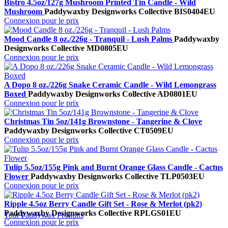
Bistro 4.5oz/127g Mushroom Printed Tin Candle - Wild
Mushroom
Paddywax
by Designworks Collective
BIS0404EU
Connexion pour le prix
Mood Candle 8 oz./226g - Tranquil - Lush Palms
Paddywax
by
Designworks Collective
MD0805EU
Connexion pour le prix
A Dopo 8 oz./226g Snake Ceramic Candle - Wild Lemongrass
Boxed
Paddywax
by Designworks Collective
AD0801EU
Connexion pour le prix
Christmas Tin 5oz/141g Brownstone - Tangerine & Clove
Paddywax
by Designworks Collective
CT0509EU
Connexion pour le prix
Tulip 5.5oz/155g Pink and Burnt Orange Glass Candle - Cactus
Flower
Paddywax
by Designworks Collective
TLP0503EU
Connexion pour le prix
Ripple 4.5oz Berry Candle Gift Set - Rose & Merlot (pk2)
Paddywax
by Designworks Collective
RPLGS01EU
Tout Paddywax Produits
Connexion pour le prix