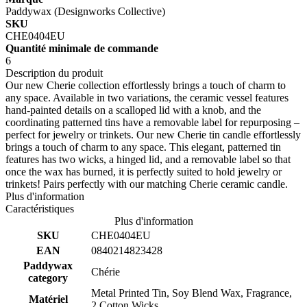
Paddywax (Designworks Collective)
SKU
CHE0404EU
Quantité minimale de commande
6
Description du produit
Our new Cherie collection effortlessly brings a touch of charm to
any space. Available in two variations, the ceramic vessel features
hand-painted details on a scalloped lid with a knob, and the
coordinating patterned tins have a removable label for repurposing –
perfect for jewelry or trinkets. Our new Cherie tin candle effortlessly
brings a touch of charm to any space. This elegant, patterned tin
features has two wicks, a hinged lid, and a removable label so that
once the wax has burned, it is perfectly suited to hold jewelry or
trinkets! Pairs perfectly with our matching Cherie ceramic candle.
Plus d'information
Caractéristiques
Plus d'information
SKU
CHE0404EU
EAN
0840214823428
Paddywax
Chérie
category
Metal Printed Tin, Soy Blend Wax, Fragrance,
Matériel
2 Cotton Wicks