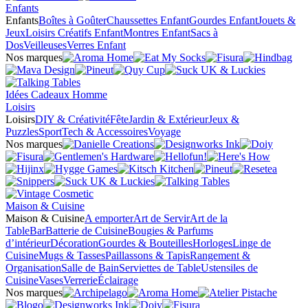
Enfants
Enfants
Boîtes à Goûter
Chaussettes Enfant
Gourdes Enfant
Jouets &
Jeux
Loisirs Créatifs Enfant
Montres Enfant
Sacs à
Dos
Veilleuses
Verres Enfant
Nos marques
Idées Cadeaux Homme
Loisirs
Loisirs
DIY & Créativité
Fête
Jardin & Extérieur
Jeux &
Puzzles
Sport
Tech & Accessoires
Voyage
Nos marques
Maison & Cuisine
Maison & Cuisine
A emporter
Art de Servir
Art de la
Table
Bar
Batterie de Cuisine
Bougies & Parfums
d’intérieur
Décoration
Gourdes & Bouteilles
Horloges
Linge de
Cuisine
Mugs & Tasses
Paillassons & Tapis
Rangement &
Organisation
Salle de Bain
Serviettes de Table
Ustensiles de
Cuisine
Vases
Verrerie
Éclairage
Nos marques