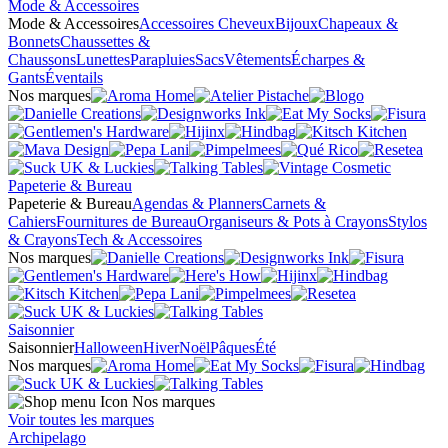
Mode & Accessoires
Mode & Accessoires
Accessoires Cheveux
Bijoux
Chapeaux &
Bonnets
Chaussettes &
Chaussons
Lunettes
Parapluies
Sacs
Vêtements
Écharpes &
Gants
Éventails
Nos marques
Papeterie & Bureau
Papeterie & Bureau
Agendas & Planners
Carnets &
Cahiers
Fournitures de Bureau
Organiseurs & Pots à Crayons
Stylos
& Crayons
Tech & Accessoires
Nos marques
Saisonnier
Saisonnier
Halloween
Hiver
Noël
Pâques
Été
Nos marques
Nos marques
Voir toutes les marques
Archipelago