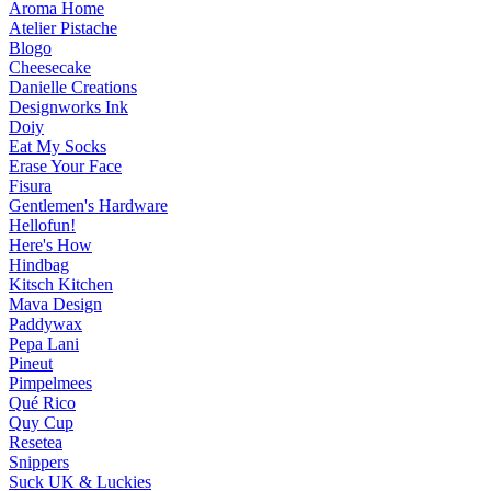
Aroma Home
Atelier Pistache
Blogo
Cheesecake
Danielle Creations
Designworks Ink
Doiy
Eat My Socks
Erase Your Face
Fisura
Gentlemen's Hardware
Hellofun!
Here's How
Hindbag
Kitsch Kitchen
Mava Design
Paddywax
Pepa Lani
Pineut
Pimpelmees
Qué Rico
Quy Cup
Resetea
Snippers
Suck UK & Luckies