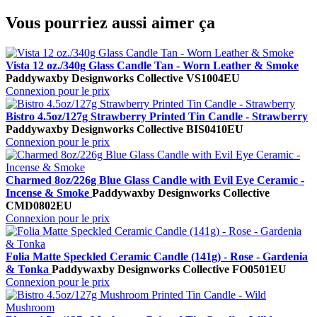
Vous pourriez aussi aimer ça
Vista 12 oz./340g Glass Candle Tan - Worn Leather & Smoke
Paddywax
by Designworks Collective
VS1004EU
Connexion pour le prix
Bistro 4.5oz/127g Strawberry Printed Tin Candle - Strawberry
Paddywax
by Designworks Collective
BIS0410EU
Connexion pour le prix
Charmed 8oz/226g Blue Glass Candle with Evil Eye Ceramic -
Incense & Smoke
Paddywax
by Designworks Collective
CMD0802EU
Connexion pour le prix
Folia Matte Speckled Ceramic Candle (141g) - Rose - Gardenia
& Tonka
Paddywax
by Designworks Collective
FO0501EU
Connexion pour le prix