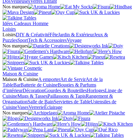
Dos
Veilleuses
Verres Enfant
Nos marques
Idées Cadeaux Homme
Loisirs
Loisirs
DIY & Créativité
Fête
Jardin & Extérieur
Jeux &
Puzzles
Sport
Tech & Accessoires
Voyage
Nos marques
Maison & Cuisine
Maison & Cuisine
A emporter
Art de Servir
Art de la
Table
Bar
Batterie de Cuisine
Bougies & Parfums
d’intérieur
Décoration
Gourdes & Bouteilles
Horloges
Linge de
Cuisine
Mugs & Tasses
Paillassons & Tapis
Rangement &
Organisation
Salle de Bain
Serviettes de Table
Ustensiles de
Cuisine
Vases
Verrerie
Éclairage
Nos marques