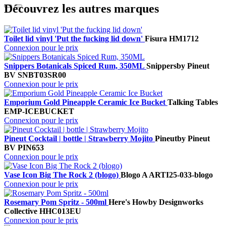
Découvrez les autres marques
Toilet lid vinyl 'Put the fucking lid down'
Fisura
HM1712
Connexion pour le prix
Snippers Botanicals Spiced Rum, 350ML
Snippers
by Pineut
BV
SNBT03SR00
Connexion pour le prix
Emporium Gold Pineapple Ceramic Ice Bucket
Talking Tables
EMP-ICEBUCKET
Connexion pour le prix
Pineut Cocktail | bottle | Strawberry Mojito
Pineut
by Pineut
BV
PIN653
Connexion pour le prix
Vase Icon Big The Rock 2 (blogo)
Blogo A
ARTI25-033-blogo
Connexion pour le prix
Rosemary Pom Spritz - 500ml
Here's How
by Designworks
Collective
HHC013EU
Connexion pour le prix