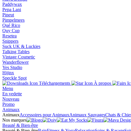
Paddywax
Pepa Lani
Pineut
Pimpelmees
Qué Rico
Quy Cup
Resetea
Snippers
Suck UK & Luckies
Talking Tables
Vintage Cosmetic
Wanderflower
Yes Studio
Hijinx
Speckle Spot
Téléchargements
À propos
Menu
En vedette
Nouveau
Promo
Animaux
Animaux
Accessoires pour Animaux
Animaux Sauvages
Chats & Chie
Nos marques
Beauté & Bien-être
Beauté & Bien-être
Bain
Fitness & Yoga
Relaxation
Soins & Rasage
Soi