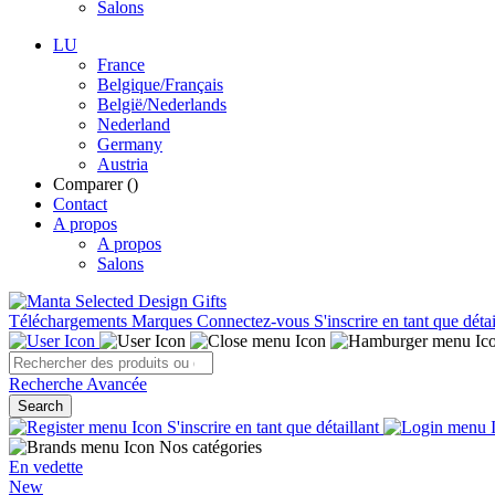
Salons
LU
France
Belgique/Français
België/Nederlands
Nederland
Germany
Austria
Comparer (
)
Contact
A propos
A propos
Salons
Téléchargements
Marques
Connectez-vous
S'inscrire en tant que détai
Recherche Avancée
Search
S'inscrire en tant que détaillant
Nos catégories
En vedette
New