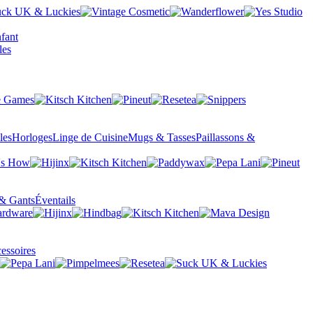
fant
les
Horloges
Linge de Cuisine
Mugs & Tasses
Paillassons &
& Gants
Éventails
essoires