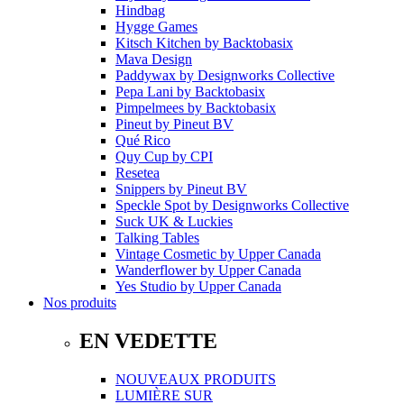
Hindbag
Hygge Games
Kitsch Kitchen
by
Backtobasix
Mava Design
Paddywax
by
Designworks Collective
Pepa Lani
by
Backtobasix
Pimpelmees
by
Backtobasix
Pineut
by
Pineut BV
Qué Rico
Quy Cup
by
CPI
Resetea
Snippers
by
Pineut BV
Speckle Spot
by
Designworks Collective
Suck UK & Luckies
Talking Tables
Vintage Cosmetic
by
Upper Canada
Wanderflower
by
Upper Canada
Yes Studio
by
Upper Canada
Nos produits
EN VEDETTE
NOUVEAUX PRODUITS
LUMIÈRE SUR