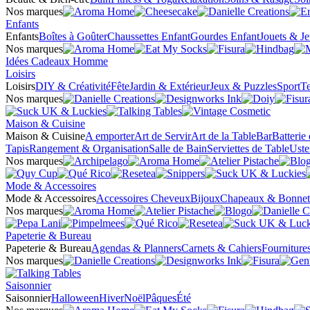
Nos marques
Enfants
Enfants
Boîtes à Goûter
Chaussettes Enfant
Gourdes Enfant
Jouets & J
Nos marques
Idées Cadeaux Homme
Loisirs
Loisirs
DIY & Créativité
Fête
Jardin & Extérieur
Jeux & Puzzles
Sport
Te
Nos marques
Maison & Cuisine
Maison & Cuisine
A emporter
Art de Servir
Art de la Table
Bar
Batterie
Tapis
Rangement & Organisation
Salle de Bain
Serviettes de Table
Uste
Nos marques
Mode & Accessoires
Mode & Accessoires
Accessoires Cheveux
Bijoux
Chapeaux & Bonnet
Nos marques
Papeterie & Bureau
Papeterie & Bureau
Agendas & Planners
Carnets & Cahiers
Fourniture
Nos marques
Saisonnier
Saisonnier
Halloween
Hiver
Noël
Pâques
Été