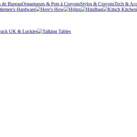
s de Bureau
Organiseurs & Pots à Crayons
Stylos & Crayons
Tech & Acc