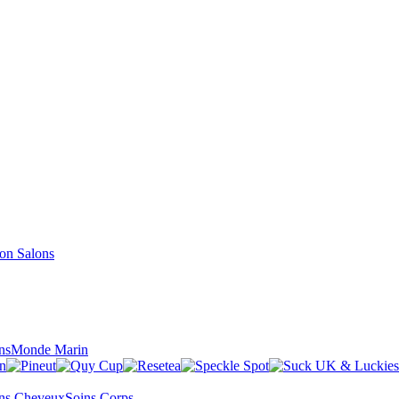
Salons
ns
Monde Marin
ns Cheveux
Soins Corps