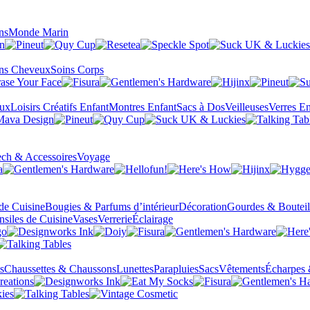
ns
Monde Marin
ns Cheveux
Soins Corps
eux
Loisirs Créatifs Enfant
Montres Enfant
Sacs à Dos
Veilleuses
Verres En
ch & Accessoires
Voyage
 de Cuisine
Bougies & Parfums d’intérieur
Décoration
Gourdes & Bouteil
nsiles de Cuisine
Vases
Verrerie
Éclairage
s
Chaussettes & Chaussons
Lunettes
Parapluies
Sacs
Vêtements
Écharpes 