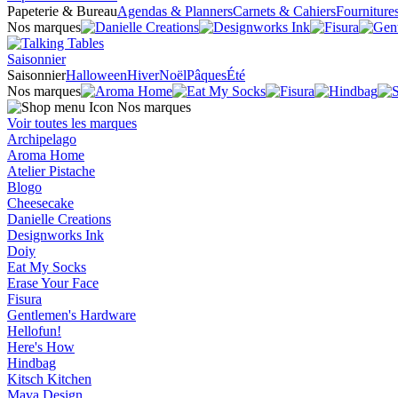
Papeterie & Bureau
Agendas & Planners
Carnets & Cahiers
Fourniture
Nos marques
Saisonnier
Saisonnier
Halloween
Hiver
Noël
Pâques
Été
Nos marques
Nos marques
Voir toutes les marques
Archipelago
Aroma Home
Atelier Pistache
Blogo
Cheesecake
Danielle Creations
Designworks Ink
Doiy
Eat My Socks
Erase Your Face
Fisura
Gentlemen's Hardware
Hellofun!
Here's How
Hindbag
Kitsch Kitchen
Mava Design