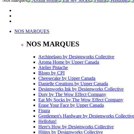
Nos marques
NOS MARQUES
NOS MARQUES
Archipelago
by
Designworks Collective
Aroma Home
by
Upper Canada
Atelier Pistache
Blogo
by
CPI
Cheesecake
by
Upper Canada
Danielle Creations
by
Upper Canada
Designworks Ink
by
Designworks Collective
Doiy
by
The Wow Effect Company
Eat My Socks
by
The Wow Effect Company
Erase Your Face
by
Upper Canada
Fisura
Gentlemen's Hardware
by
Designworks Collectiv
Hellofun!
Here's How
by
Designworks Collective
Hijinx
by
Designworks Collective