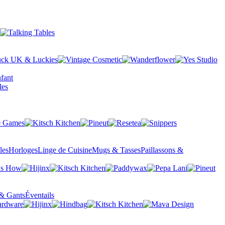
fant
les
Horloges
Linge de Cuisine
Mugs & Tasses
Paillassons &
& Gants
Éventails