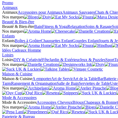
Promo
Animaux
Animaux
Accessoires pour Animaux
Animaux Sauvages
Chats & Chie
Nos marques
Beauté & Bien-être
Beauté & Bien-être
Bain
Fitness & Yoga
Relaxation
Soins & Rasage
Soi
Nos marques
Enfants
Enfants
Boîtes à Goûter
Chaussettes Enfant
Gourdes Enfant
Jouets & J
Nos marques
Idées Cadeaux Homme
Loisirs
Loisirs
DIY & Créativité
Fête
Jardin & Extérieur
Jeux & Puzzles
Sport
Te
Nos marques
Maison & Cuisine
Maison & Cuisine
A emporter
Art de Servir
Art de la Table
Bar
Batterie
Tapis
Rangement & Organisation
Salle de Bain
Serviettes de Table
Uste
Nos marques
Mode & Accessoires
Mode & Accessoires
Accessoires Cheveux
Bijoux
Chapeaux & Bonnet
Nos marques
Papeterie & Bureau