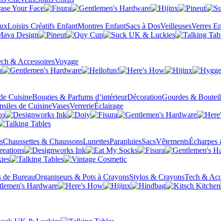
eux
Loisirs Créatifs Enfant
Montres Enfant
Sacs à Dos
Veilleuses
Verres En
ch & Accessoires
Voyage
 de Cuisine
Bougies & Parfums d’intérieur
Décoration
Gourdes & Bouteil
nsiles de Cuisine
Vases
Verrerie
Éclairage
s
Chaussettes & Chaussons
Lunettes
Parapluies
Sacs
Vêtements
Écharpes 
s de Bureau
Organiseurs & Pots à Crayons
Stylos & Crayons
Tech & Acc