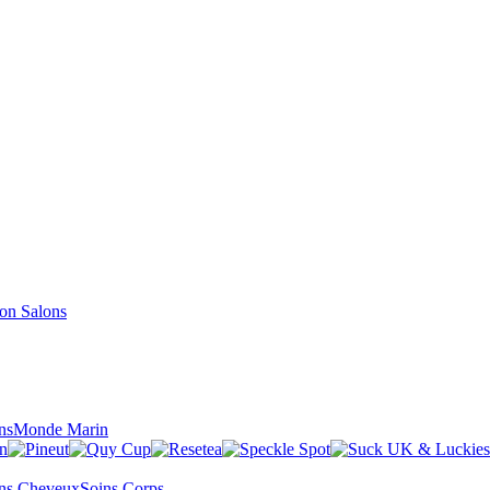
Salons
ns
Monde Marin
ns Cheveux
Soins Corps