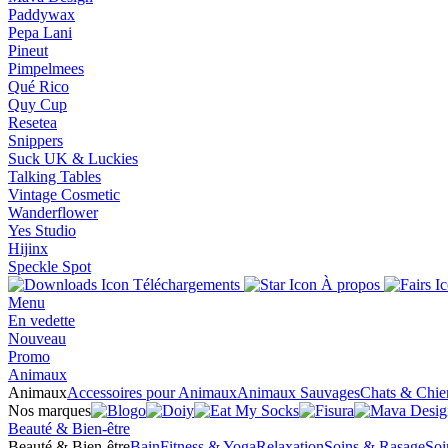
Paddywax
Pepa Lani
Pineut
Pimpelmees
Qué Rico
Quy Cup
Resetea
Snippers
Suck UK & Luckies
Talking Tables
Vintage Cosmetic
Wanderflower
Yes Studio
Hijinx
Speckle Spot
Téléchargements
À propos
Menu
En vedette
Nouveau
Promo
Animaux
Animaux
Accessoires pour Animaux
Animaux Sauvages
Chats & Chie
Nos marques
Beauté & Bien-être
Beauté & Bien-être
Bain
Fitness & Yoga
Relaxation
Soins & Rasage
Soi