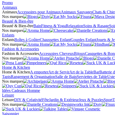
Promo
Animaux
Animaux
Accessoires pour Animaux
Animaux Sauvages
Chats & Chie
Nos marques
Beauté & Bien-être
Beauté & Bien-être
Bain
Fitness & Yoga
Relaxation
Soins & Rasage
Soi
Nos marques
Enfants
Enfants
Boîtes à Goûter
Chaussettes Enfant
Gourdes Enfant
Jouets & J
Nos marques
Fashion & Accessories
Fashion & Accessories
Accessoires Cheveux
Bijoux
Casquettes & Bon
Nos marques
Home & Kitchen
Home & Kitchen
A emporter
Art de Servir
Art de la Table
Bar
Batterie 
Tapis
Rangement & Organisation
Salle de Bain
Serviettes de Table
Uste
Nos marques
Idées Cadeaux Homme
Leisure
Leisure
DIY & Créativité
Fête
Jardin & Extérieur
Jeux & Puzzles
Sport
T
Nos marques
Saisonnier