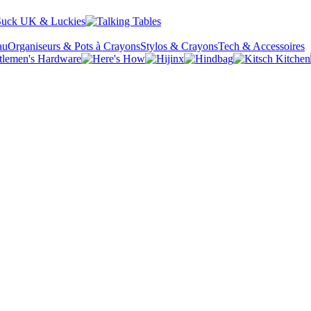
au
Organiseurs & Pots à Crayons
Stylos & Crayons
Tech & Accessoires