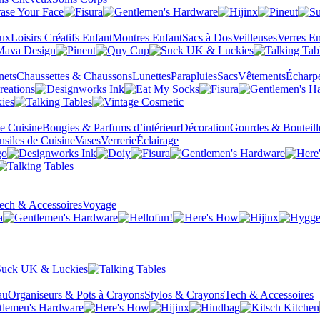
eux
Loisirs Créatifs Enfant
Montres Enfant
Sacs à Dos
Veilleuses
Verres En
nets
Chaussettes & Chaussons
Lunettes
Parapluies
Sacs
Vêtements
Écharp
de Cuisine
Bougies & Parfums d’intérieur
Décoration
Gourdes & Bouteill
nsiles de Cuisine
Vases
Verrerie
Éclairage
ech & Accessoires
Voyage
au
Organiseurs & Pots à Crayons
Stylos & Crayons
Tech & Accessoires