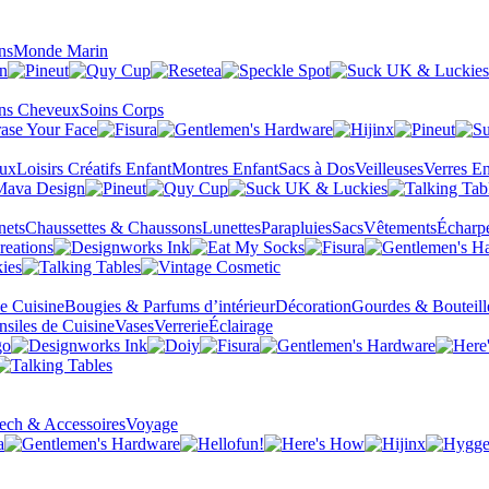
ns
Monde Marin
ns Cheveux
Soins Corps
eux
Loisirs Créatifs Enfant
Montres Enfant
Sacs à Dos
Veilleuses
Verres En
nets
Chaussettes & Chaussons
Lunettes
Parapluies
Sacs
Vêtements
Écharp
de Cuisine
Bougies & Parfums d’intérieur
Décoration
Gourdes & Bouteill
nsiles de Cuisine
Vases
Verrerie
Éclairage
ech & Accessoires
Voyage