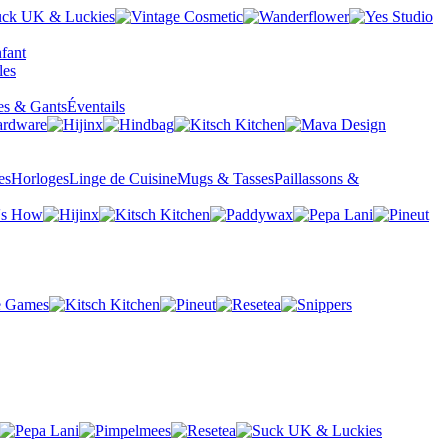
fant
es & Gants
Éventails
es
Horloges
Linge de Cuisine
Mugs & Tasses
Paillassons &