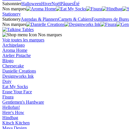
Saisonnier
Halloween
Hiver
Noël
Pâques
Été
Nos marques
Stationery
Stationery
Agendas & Planners
Carnets & Cahiers
Fournitures de Bure
Nos marques
Nos marques
Voir toutes les marques
Archipelago
Aroma Home
Atelier Pistache
Blogo
Cheesecake
Danielle Creations
Designworks Ink
Doiy
Eat My Socks
Erase Your Face
Fisura
Gentlemen's Hardware
Hellofun!
Here's How
Hindbag
Kitsch Kitchen
Mava Design