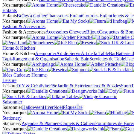
Nos marques
Enfants
Enfants
Boîtes à Goûter
Chaussettes Enfant
Gourdes Enfant
Jouets & J
Nos marques
Fashion & Accessories
Fashion & Accessories
Accessoires Cheveux
Bijoux
Casquettes & Bon
Nos marques
Home & Kitchen
Home & Kitchen
A emporter
Art de Servir
Art de la Table
Bar
Batterie 
Tapis
Rangement & Organisation
Salle de Bain
Serviettes de Table
Uste
Nos marques
Idées Cadeaux Homme
Leisure
Leisure
DIY & Créativité
Fête
Jardin & Extérieur
Jeux & Puzzles
Sport
T
Nos marques
Saisonnier
Saisonnier
Halloween
Hiver
Noël
Pâques
Été
Nos marques
Stationery
Stationery
Agendas & Planners
Carnets & Cahiers
Fournitures de Bure
Nos marques