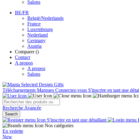
Salons
BE/FR
België/Nederlands
France
Luxembourg
Nederland
Germany
Austria
Comparer (
)
Contact
A propos
A propos
Salons
Téléchargements
Marques
Connectez-vous
S'inscrire en tant que détai
Recherche Avancée
Search
S'inscrire en tant que détaillant
Nos catégories
En vedette
New