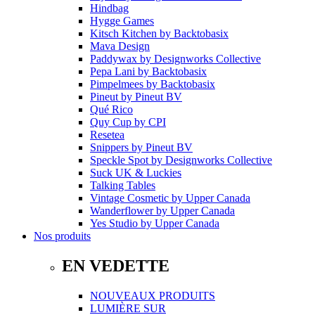
Hindbag
Hygge Games
Kitsch Kitchen
by
Backtobasix
Mava Design
Paddywax
by
Designworks Collective
Pepa Lani
by
Backtobasix
Pimpelmees
by
Backtobasix
Pineut
by
Pineut BV
Qué Rico
Quy Cup
by
CPI
Resetea
Snippers
by
Pineut BV
Speckle Spot
by
Designworks Collective
Suck UK & Luckies
Talking Tables
Vintage Cosmetic
by
Upper Canada
Wanderflower
by
Upper Canada
Yes Studio
by
Upper Canada
Nos produits
EN VEDETTE
NOUVEAUX PRODUITS
LUMIÈRE SUR