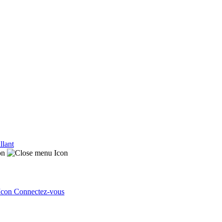
llant
Connectez-vous