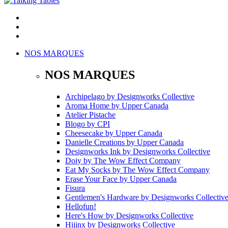
NOS MARQUES
NOS MARQUES
Archipelago
by
Designworks Collective
Aroma Home
by
Upper Canada
Atelier Pistache
Blogo
by
CPI
Cheesecake
by
Upper Canada
Danielle Creations
by
Upper Canada
Designworks Ink
by
Designworks Collective
Doiy
by
The Wow Effect Company
Eat My Socks
by
The Wow Effect Company
Erase Your Face
by
Upper Canada
Fisura
Gentlemen's Hardware
by
Designworks Collectiv
Hellofun!
Here's How
by
Designworks Collective
Hijinx
by
Designworks Collective