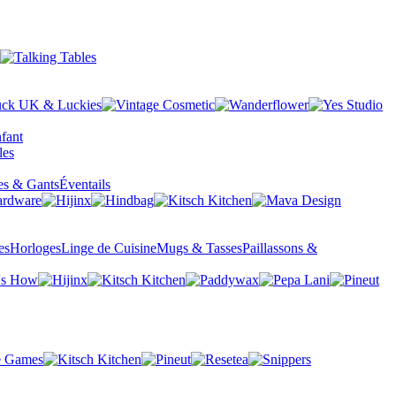
fant
es & Gants
Éventails
es
Horloges
Linge de Cuisine
Mugs & Tasses
Paillassons &