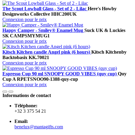
The Scout Lowball Glass - Set of 2 - Lilac
Here's How
by
Designworks Collective
HHC200UK
Connexion pour le prix
Happy Camper - Smiley® Enamel Mug
Suck UK & Luckies
SK CAMPSMYMUG1
Connexion pour le prix
Kitsch Kitchen candle Angel pink (6 hours)
Kitsch Kitchen
by
Backtobasix
KK.70021
Connexion pour le prix
Espresso Cup 90 ml SNOOPY GOOD VIBES (quy cup)
Quy
Cup A
RPETSNOO90-1388-quy-cup
Connexion pour le prix
Informations de contact
Téléphone:
+32 3 375 54 21
Email:
benelux@mantagifts.com