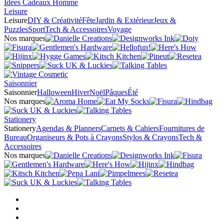
Idées Cadeaux Homme
Leisure
Leisure
DIY & Créativité
Fête
Jardin & Extérieur
Jeux &
Puzzles
Sport
Tech & Accessoires
Voyage
Nos marques
Saisonnier
Saisonnier
Halloween
Hiver
Noël
Pâques
Été
Nos marques
Stationery
Stationery
Agendas & Planners
Carnets & Cahiers
Fournitures de
Bureau
Organiseurs & Pots à Crayons
Stylos & Crayons
Tech &
Accessoires
Nos marques