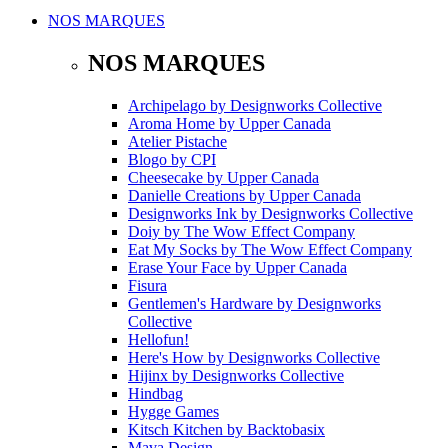
NOS MARQUES
NOS MARQUES
Archipelago
by
Designworks Collective
Aroma Home
by
Upper Canada
Atelier Pistache
Blogo
by
CPI
Cheesecake
by
Upper Canada
Danielle Creations
by
Upper Canada
Designworks Ink
by
Designworks Collective
Doiy
by
The Wow Effect Company
Eat My Socks
by
The Wow Effect Company
Erase Your Face
by
Upper Canada
Fisura
Gentlemen's Hardware
by
Designworks
Collective
Hellofun!
Here's How
by
Designworks Collective
Hijinx
by
Designworks Collective
Hindbag
Hygge Games
Kitsch Kitchen
by
Backtobasix
Mava Design