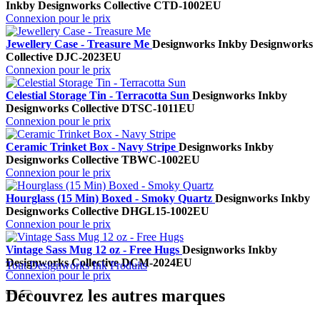
Ink
by Designworks Collective
CTD-1002EU
Connexion pour le prix
Jewellery Case - Treasure Me
Designworks Ink
by Designworks
Collective
DJC-2023EU
Connexion pour le prix
Celestial Storage Tin - Terracotta Sun
Designworks Ink
by
Designworks Collective
DTSC-1011EU
Connexion pour le prix
Ceramic Trinket Box - Navy Stripe
Designworks Ink
by
Designworks Collective
TBWC-1002EU
Connexion pour le prix
Hourglass (15 Min) Boxed - Smoky Quartz
Designworks Ink
by
Designworks Collective
DHGL15-1002EU
Connexion pour le prix
Vintage Sass Mug 12 oz - Free Hugs
Designworks Ink
by
Designworks Collective
DCM-2024EU
Tout Designworks Ink Produits
Connexion pour le prix
Découvrez les autres marques