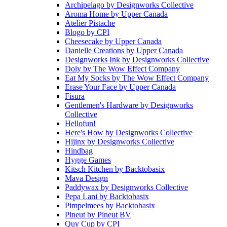
Archipelago
by
Designworks Collective
Aroma Home
by
Upper Canada
Atelier Pistache
Blogo
by
CPI
Cheesecake
by
Upper Canada
Danielle Creations
by
Upper Canada
Designworks Ink
by
Designworks Collective
Doiy
by
The Wow Effect Company
Eat My Socks
by
The Wow Effect Company
Erase Your Face
by
Upper Canada
Fisura
Gentlemen's Hardware
by
Designworks
Collective
Hellofun!
Here's How
by
Designworks Collective
Hijinx
by
Designworks Collective
Hindbag
Hygge Games
Kitsch Kitchen
by
Backtobasix
Mava Design
Paddywax
by
Designworks Collective
Pepa Lani
by
Backtobasix
Pimpelmees
by
Backtobasix
Pineut
by
Pineut BV
Quy Cup
by
CPI