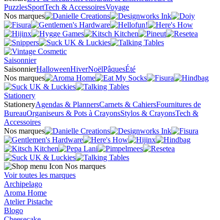
Puzzles
Sport
Tech & Accessoires
Voyage
Nos marques
Saisonnier
Saisonnier
Halloween
Hiver
Noël
Pâques
Été
Nos marques
Stationery
Stationery
Agendas & Planners
Carnets & Cahiers
Fournitures de
Bureau
Organiseurs & Pots à Crayons
Stylos & Crayons
Tech &
Accessoires
Nos marques
Nos marques
Voir toutes les marques
Archipelago
Aroma Home
Atelier Pistache
Blogo
Cheesecake