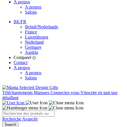
A propos
A propos
Salons
BE/FR
België/Nederlands
France
Luxembourg
Nederland
Germany
Austria
Comparer (
)
Contact
A propos
A propos
Salons
Téléchargements
Marques
Connectez-vous
S'inscrire en tant que
détaillant
Recherche Avancée
Search