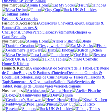
Dos
Veilleuses
Verres Enfant
Nos marques
Fashion & Accessories
Fashion & Accessories
Accessoires Cheveux
Bijoux
Casquettes &
Bonnets
Chaussettes &
Chaussons
Lunettes
Parapluies
Sacs
Vêtements
Écharpes &
Gants
Éventails
Nos marques
Home & Kitchen
Home & Kitchen
A emporter
Art de Servir
Art de la Table
Bar
Batterie
de Cuisine
Bougies & Parfums d’intérieur
Décoration
Gourdes &
Bouteilles
Horloges
Linge de Cuisine
Mugs & Tasses
Paillassons &
Tapis
Rangement & Organisation
Salle de Bain
Serviettes de
Table
Ustensiles de Cuisine
Vases
Verrerie
Éclairage
Nos marques