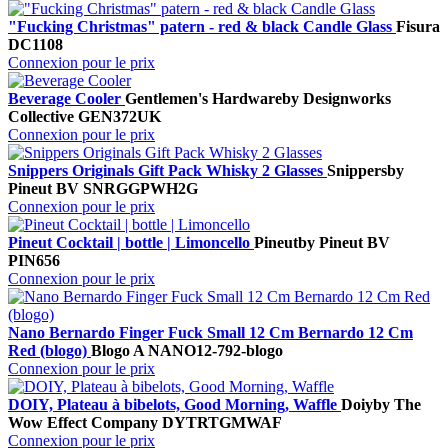
"Fucking Christmas" patern - red & black Candle Glass
Fisura
DC1108
Connexion pour le prix
Beverage Cooler
Gentlemen's Hardware
by Designworks
Collective
GEN372UK
Connexion pour le prix
Snippers Originals Gift Pack Whisky 2 Glasses
Snippers
by
Pineut BV
SNRGGPWH2G
Connexion pour le prix
Pineut Cocktail | bottle | Limoncello
Pineut
by Pineut BV
PIN656
Connexion pour le prix
Nano Bernardo Finger Fuck Small 12 Cm Bernardo 12 Cm
Red (blogo)
Blogo A
NANO12-792-blogo
Connexion pour le prix
DOIY, Plateau à bibelots, Good Morning, Waffle
Doiy
by The
Wow Effect Company
DYTRTGMWAF
Connexion pour le prix