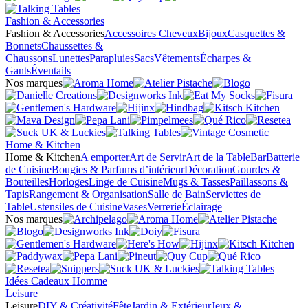
Fashion & Accessories
Fashion & Accessories
Accessoires Cheveux
Bijoux
Casquettes &
Bonnets
Chaussettes &
Chaussons
Lunettes
Parapluies
Sacs
Vêtements
Écharpes &
Gants
Éventails
Nos marques
Home & Kitchen
Home & Kitchen
A emporter
Art de Servir
Art de la Table
Bar
Batterie
de Cuisine
Bougies & Parfums d’intérieur
Décoration
Gourdes &
Bouteilles
Horloges
Linge de Cuisine
Mugs & Tasses
Paillassons &
Tapis
Rangement & Organisation
Salle de Bain
Serviettes de
Table
Ustensiles de Cuisine
Vases
Verrerie
Éclairage
Nos marques
Idées Cadeaux Homme
Leisure
Leisure
DIY & Créativité
Fête
Jardin & Extérieur
Jeux &