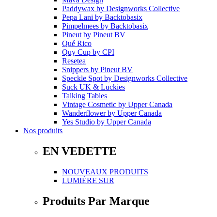
Paddywax
by
Designworks Collective
Pepa Lani
by
Backtobasix
Pimpelmees
by
Backtobasix
Pineut
by
Pineut BV
Qué Rico
Quy Cup
by
CPI
Resetea
Snippers
by
Pineut BV
Speckle Spot
by
Designworks Collective
Suck UK & Luckies
Talking Tables
Vintage Cosmetic
by
Upper Canada
Wanderflower
by
Upper Canada
Yes Studio
by
Upper Canada
Nos produits
EN VEDETTE
NOUVEAUX PRODUITS
LUMIÈRE SUR
Produits Par Marque