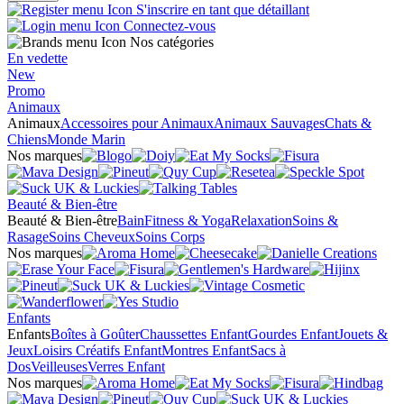
S'inscrire en tant que détaillant
Connectez-vous
Nos catégories
En vedette
New
Promo
Animaux
Animaux
Accessoires pour Animaux
Animaux Sauvages
Chats &
Chiens
Monde Marin
Nos marques
Beauté & Bien-être
Beauté & Bien-être
Bain
Fitness & Yoga
Relaxation
Soins &
Rasage
Soins Cheveux
Soins Corps
Nos marques
Enfants
Enfants
Boîtes à Goûter
Chaussettes Enfant
Gourdes Enfant
Jouets &
Jeux
Loisirs Créatifs Enfant
Montres Enfant
Sacs à
Dos
Veilleuses
Verres Enfant
Nos marques