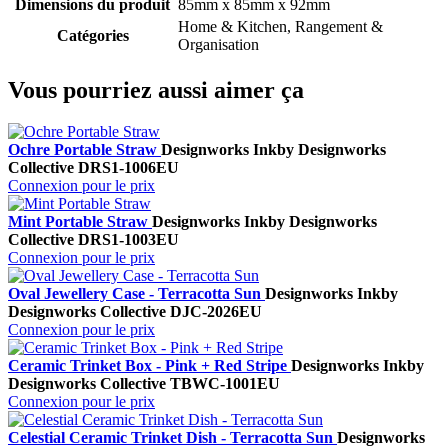
Dimensions du produit
85mm x 85mm x 92mm
Home & Kitchen, Rangement &
Catégories
Organisation
Vous pourriez aussi aimer ça
Ochre Portable Straw
Designworks Ink
by Designworks
Collective
DRS1-1006EU
Connexion pour le prix
Mint Portable Straw
Designworks Ink
by Designworks
Collective
DRS1-1003EU
Connexion pour le prix
Oval Jewellery Case - Terracotta Sun
Designworks Ink
by
Designworks Collective
DJC-2026EU
Connexion pour le prix
Ceramic Trinket Box - Pink + Red Stripe
Designworks Ink
by
Designworks Collective
TBWC-1001EU
Connexion pour le prix
Celestial Ceramic Trinket Dish - Terracotta Sun
Designworks