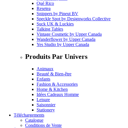
Qué Rico
Resetea
Snippers
by
Pineut BV
Speckle Spot
by
Designworks Collective
Suck UK & Luckies
Talking Tables
Vintage Cosmetic
by
Upper Canada
Wanderflower
by
Upper Canada
Yes Studio
by
Upper Canada
Produits Par Univers
Animaux
Beauté & Bien-être
Enfants
Fashion & Accessories
Home & Kitchen
Idées Cadeaux Homme
Leisure
Saisonnier
Stationery
Téléchargements
Catalogue
Conditions de Vente