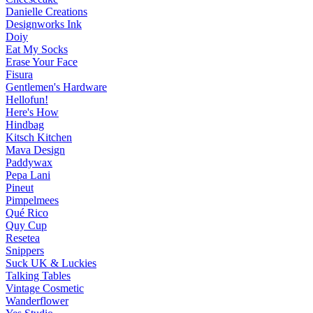
Danielle Creations
Designworks Ink
Doiy
Eat My Socks
Erase Your Face
Fisura
Gentlemen's Hardware
Hellofun!
Here's How
Hindbag
Kitsch Kitchen
Mava Design
Paddywax
Pepa Lani
Pineut
Pimpelmees
Qué Rico
Quy Cup
Resetea
Snippers
Suck UK & Luckies
Talking Tables
Vintage Cosmetic
Wanderflower