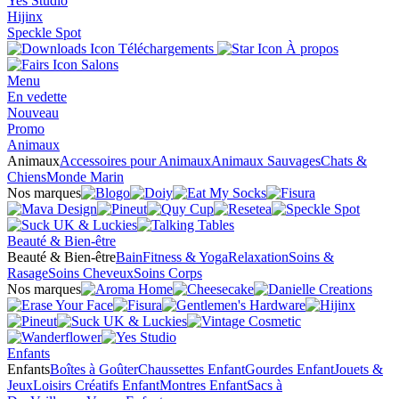
Yes Studio
Hijinx
Speckle Spot
Téléchargements
À propos
Salons
Menu
En vedette
Nouveau
Promo
Animaux
Animaux
Accessoires pour Animaux
Animaux Sauvages
Chats &
Chiens
Monde Marin
Nos marques
Beauté & Bien-être
Beauté & Bien-être
Bain
Fitness & Yoga
Relaxation
Soins &
Rasage
Soins Cheveux
Soins Corps
Nos marques
Enfants
Enfants
Boîtes à Goûter
Chaussettes Enfant
Gourdes Enfant
Jouets &
Jeux
Loisirs Créatifs Enfant
Montres Enfant
Sacs à