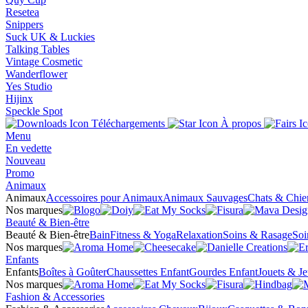
Resetea
Snippers
Suck UK & Luckies
Talking Tables
Vintage Cosmetic
Wanderflower
Yes Studio
Hijinx
Speckle Spot
Téléchargements
À propos
Menu
En vedette
Nouveau
Promo
Animaux
Animaux
Accessoires pour Animaux
Animaux Sauvages
Chats & Chie
Nos marques
Beauté & Bien-être
Beauté & Bien-être
Bain
Fitness & Yoga
Relaxation
Soins & Rasage
Soi
Nos marques
Enfants
Enfants
Boîtes à Goûter
Chaussettes Enfant
Gourdes Enfant
Jouets & J
Nos marques
Fashion & Accessories