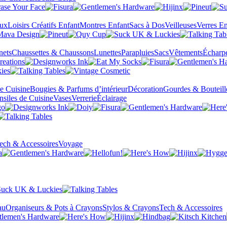
eux
Loisirs Créatifs Enfant
Montres Enfant
Sacs à Dos
Veilleuses
Verres En
nets
Chaussettes & Chaussons
Lunettes
Parapluies
Sacs
Vêtements
Écharp
de Cuisine
Bougies & Parfums d’intérieur
Décoration
Gourdes & Bouteill
nsiles de Cuisine
Vases
Verrerie
Éclairage
ech & Accessoires
Voyage
au
Organiseurs & Pots à Crayons
Stylos & Crayons
Tech & Accessoires