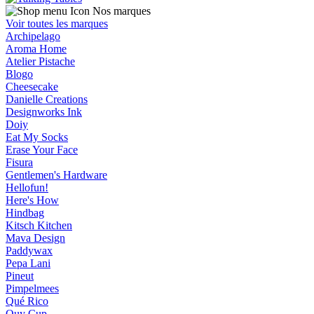
Nos marques
Voir toutes les marques
Archipelago
Aroma Home
Atelier Pistache
Blogo
Cheesecake
Danielle Creations
Designworks Ink
Doiy
Eat My Socks
Erase Your Face
Fisura
Gentlemen's Hardware
Hellofun!
Here's How
Hindbag
Kitsch Kitchen
Mava Design
Paddywax
Pepa Lani
Pineut
Pimpelmees
Qué Rico
Quy Cup