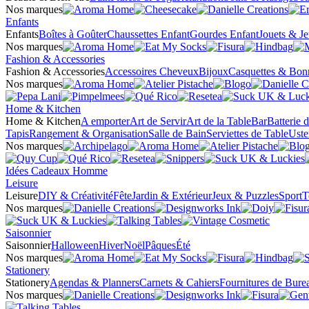
Nos marques
Enfants
Enfants
Boîtes à Goûter
Chaussettes Enfant
Gourdes Enfant
Jouets & J
Nos marques
Fashion & Accessories
Fashion & Accessories
Accessoires Cheveux
Bijoux
Casquettes & Bon
Nos marques
Home & Kitchen
Home & Kitchen
A emporter
Art de Servir
Art de la Table
Bar
Batterie 
Tapis
Rangement & Organisation
Salle de Bain
Serviettes de Table
Uste
Nos marques
Idées Cadeaux Homme
Leisure
Leisure
DIY & Créativité
Fête
Jardin & Extérieur
Jeux & Puzzles
Sport
T
Nos marques
Saisonnier
Saisonnier
Halloween
Hiver
Noël
Pâques
Été
Nos marques
Stationery
Stationery
Agendas & Planners
Carnets & Cahiers
Fournitures de Bure
Nos marques