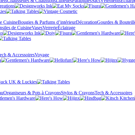
nets
Chaussettes & Chaussons
Lunettes
Parapluies
Sacs
Vêtements
Écharp
de Cuisine
Bougies & Parfums d’intérieur
Décoration
Gourdes & Bouteill
nsiles de Cuisine
Vases
Verrerie
Éclairage
ech & Accessoires
Voyage
au
Organiseurs & Pots à Crayons
Stylos & Crayons
Tech & Accessoires