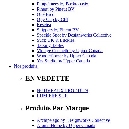
Pimpelmees
by
Backtobasix
Pineut
by
Pineut BV
Qué Rico
Quy Cup
by
CPI
Resetea
Snippers
by
Pineut BV
Speckle Spot
by
Designworks Collective
Suck UK & Luckies
Talking Tables
Vintage Cosmetic
by
Upper Canada
Wanderflower
by
Upper Canada
Yes Studio
by
Upper Canada
Nos produits
EN VEDETTE
NOUVEAUX PRODUITS
LUMIÈRE SUR
Produits Par Marque
Archipelago
by
Designworks Collective
Aroma Home
by
Upper Canada