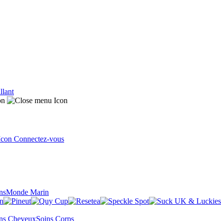
llant
Connectez-vous
ns
Monde Marin
ns Cheveux
Soins Corps