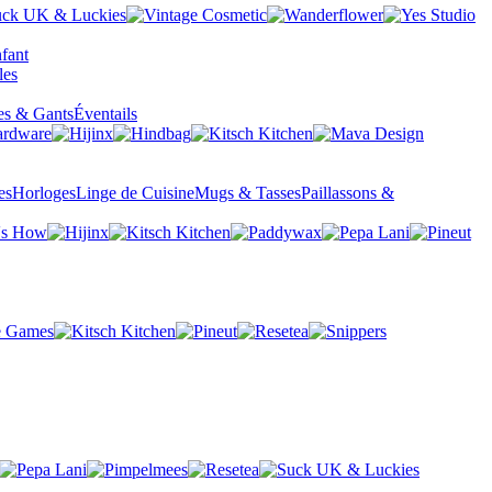
fant
es & Gants
Éventails
es
Horloges
Linge de Cuisine
Mugs & Tasses
Paillassons &