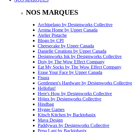
NOS MARQUES
Archipelago
by
Designworks Collective
Aroma Home
by
Upper Canada
Atelier Pistache
Blogo
by
CPI
Cheesecake
by
Upper Canada
Danielle Creations
by
Upper Canada
Designworks Ink
by
Designworks Collective
Doiy
by
The Wow Effect Company
Eat My Socks
by
The Wow Effect Company
Erase Your Face
by
Upper Canada
Fisura
Gentlemen's Hardware
by
Designworks Collectiv
Hellofun!
Here's How
by
Designworks Collective
Hijinx
by
Designworks Collective
Hindbag
Hygge Games
Kitsch Kitchen
by
Backtobasix
Mava Design
Paddywax
by
Designworks Collective
Pepa Lani
by
Backtobasix