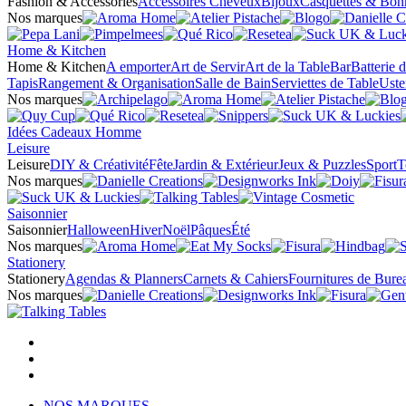
Fashion & Accessories
Accessoires Cheveux
Bijoux
Casquettes & Bon
Nos marques
Home & Kitchen
Home & Kitchen
A emporter
Art de Servir
Art de la Table
Bar
Batterie 
Tapis
Rangement & Organisation
Salle de Bain
Serviettes de Table
Uste
Nos marques
Idées Cadeaux Homme
Leisure
Leisure
DIY & Créativité
Fête
Jardin & Extérieur
Jeux & Puzzles
Sport
T
Nos marques
Saisonnier
Saisonnier
Halloween
Hiver
Noël
Pâques
Été
Nos marques
Stationery
Stationery
Agendas & Planners
Carnets & Cahiers
Fournitures de Bure
Nos marques
NOS MARQUES