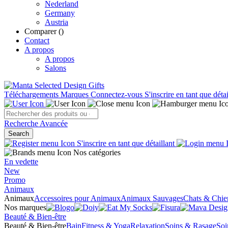
Nederland
Germany
Austria
Comparer (
)
Contact
A propos
A propos
Salons
Téléchargements
Marques
Connectez-vous
S'inscrire en tant que détai
Recherche Avancée
Search
S'inscrire en tant que détaillant
Nos catégories
En vedette
New
Promo
Animaux
Animaux
Accessoires pour Animaux
Animaux Sauvages
Chats & Chie
Nos marques
Beauté & Bien-être
Beauté & Bien-être
Bain
Fitness & Yoga
Relaxation
Soins & Rasage
Soi