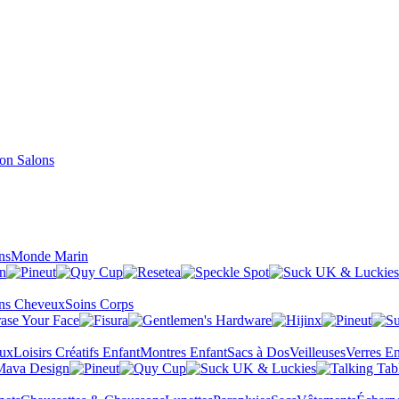
Salons
ns
Monde Marin
ns Cheveux
Soins Corps
eux
Loisirs Créatifs Enfant
Montres Enfant
Sacs à Dos
Veilleuses
Verres En