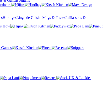
es & Gants
Éventails
es
Horloges
Linge de Cuisine
Mugs & Tasses
Paillassons &