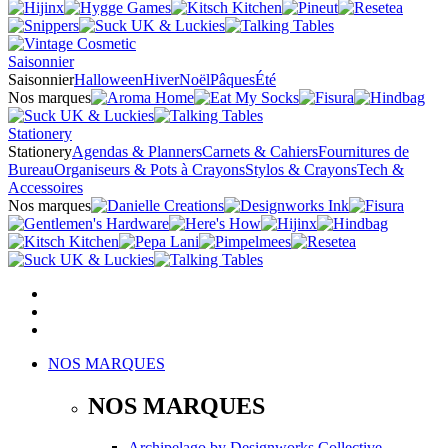
Saisonnier
Saisonnier
Halloween
Hiver
Noël
Pâques
Été
Nos marques
Stationery
Stationery
Agendas & Planners
Carnets & Cahiers
Fournitures de
Bureau
Organiseurs & Pots à Crayons
Stylos & Crayons
Tech &
Accessoires
Nos marques
NOS MARQUES
NOS MARQUES
Archipelago
by
Designworks Collective