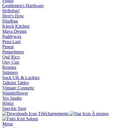
Fisura
Gentlemen's Hardware
Hellofun!
Here's How
Hindbag
Kitsch Kitchen
Mava Design
Paddywax
Pepa Lani
Pineut
Pimpelmees
Qué Rico
Quy Cup
Resetea
Snippers
Suck UK & Luckies
Talking Tables
Vintage Cosmetic
Wanderflower
Yes Studio
Hijinx
Speckle Spot
Téléchargements
À propos
Salons
Menu