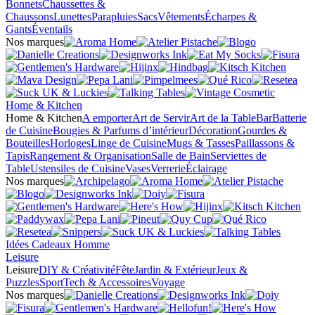
Bonnets
Chaussettes &
Chaussons
Lunettes
Parapluies
Sacs
Vêtements
Écharpes &
Gants
Éventails
Nos marques
Home & Kitchen
Home & Kitchen
A emporter
Art de Servir
Art de la Table
Bar
Batterie
de Cuisine
Bougies & Parfums d’intérieur
Décoration
Gourdes &
Bouteilles
Horloges
Linge de Cuisine
Mugs & Tasses
Paillassons &
Tapis
Rangement & Organisation
Salle de Bain
Serviettes de
Table
Ustensiles de Cuisine
Vases
Verrerie
Éclairage
Nos marques
Idées Cadeaux Homme
Leisure
Leisure
DIY & Créativité
Fête
Jardin & Extérieur
Jeux &
Puzzles
Sport
Tech & Accessoires
Voyage
Nos marques