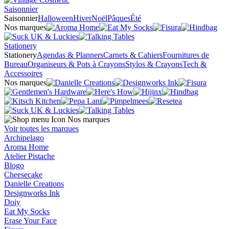
Saisonnier
Saisonnier
Halloween
Hiver
Noël
Pâques
Été
Nos marques
Stationery
Stationery
Agendas & Planners
Carnets & Cahiers
Fournitures de
Bureau
Organiseurs & Pots à Crayons
Stylos & Crayons
Tech &
Accessoires
Nos marques
Nos marques
Voir toutes les marques
Archipelago
Aroma Home
Atelier Pistache
Blogo
Cheesecake
Danielle Creations
Designworks Ink
Doiy
Eat My Socks
Erase Your Face