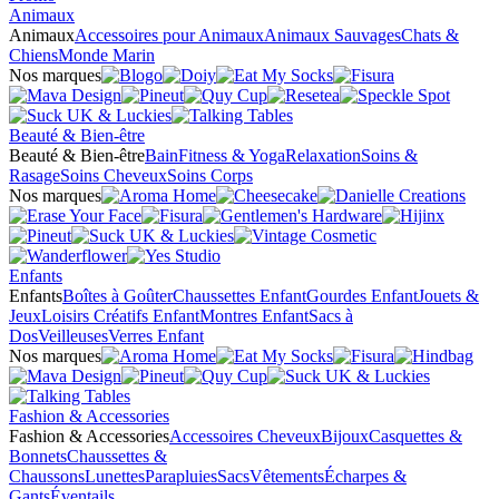
Animaux
Animaux
Accessoires pour Animaux
Animaux Sauvages
Chats &
Chiens
Monde Marin
Nos marques
Beauté & Bien-être
Beauté & Bien-être
Bain
Fitness & Yoga
Relaxation
Soins &
Rasage
Soins Cheveux
Soins Corps
Nos marques
Enfants
Enfants
Boîtes à Goûter
Chaussettes Enfant
Gourdes Enfant
Jouets &
Jeux
Loisirs Créatifs Enfant
Montres Enfant
Sacs à
Dos
Veilleuses
Verres Enfant
Nos marques
Fashion & Accessories
Fashion & Accessories
Accessoires Cheveux
Bijoux
Casquettes &
Bonnets
Chaussettes &
Chaussons
Lunettes
Parapluies
Sacs
Vêtements
Écharpes &
Gants
Éventails