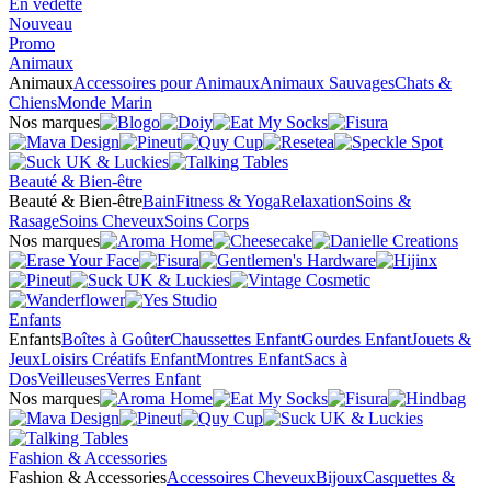
En vedette
Nouveau
Promo
Animaux
Animaux
Accessoires pour Animaux
Animaux Sauvages
Chats &
Chiens
Monde Marin
Nos marques
Beauté & Bien-être
Beauté & Bien-être
Bain
Fitness & Yoga
Relaxation
Soins &
Rasage
Soins Cheveux
Soins Corps
Nos marques
Enfants
Enfants
Boîtes à Goûter
Chaussettes Enfant
Gourdes Enfant
Jouets &
Jeux
Loisirs Créatifs Enfant
Montres Enfant
Sacs à
Dos
Veilleuses
Verres Enfant
Nos marques
Fashion & Accessories
Fashion & Accessories
Accessoires Cheveux
Bijoux
Casquettes &