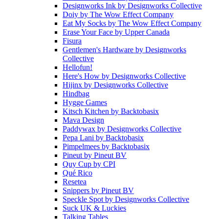
Designworks Ink
by
Designworks Collective
Doiy
by
The Wow Effect Company
Eat My Socks
by
The Wow Effect Company
Erase Your Face
by
Upper Canada
Fisura
Gentlemen's Hardware
by
Designworks
Collective
Hellofun!
Here's How
by
Designworks Collective
Hijinx
by
Designworks Collective
Hindbag
Hygge Games
Kitsch Kitchen
by
Backtobasix
Mava Design
Paddywax
by
Designworks Collective
Pepa Lani
by
Backtobasix
Pimpelmees
by
Backtobasix
Pineut
by
Pineut BV
Quy Cup
by
CPI
Qué Rico
Resetea
Snippers
by
Pineut BV
Speckle Spot
by
Designworks Collective
Suck UK & Luckies
Talking Tables