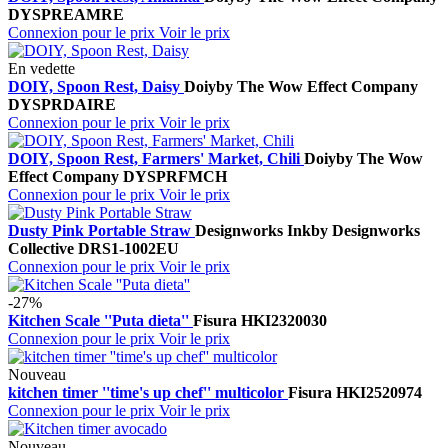
DYSPREAMRE
Connexion pour le prix
Voir le prix
En vedette
DOIY, Spoon Rest, Daisy
Doiy
by The Wow Effect Company
DYSPRDAIRE
Connexion pour le prix
Voir le prix
DOIY, Spoon Rest, Farmers' Market, Chili
Doiy
by The Wow
Effect Company
DYSPRFMCH
Connexion pour le prix
Voir le prix
Dusty Pink Portable Straw
Designworks Ink
by Designworks
Collective
DRS1-1002EU
Connexion pour le prix
Voir le prix
-27%
Kitchen Scale ''Puta dieta''
Fisura
HKI2320030
Connexion pour le prix
Voir le prix
Nouveau
kitchen timer ''time's up chef'' multicolor
Fisura
HKI2520974
Connexion pour le prix
Voir le prix
Nouveau