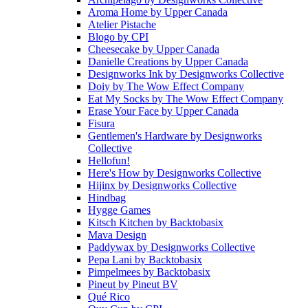
Aroma Home
by
Upper Canada
Atelier Pistache
Blogo
by
CPI
Cheesecake
by
Upper Canada
Danielle Creations
by
Upper Canada
Designworks Ink
by
Designworks Collective
Doiy
by
The Wow Effect Company
Eat My Socks
by
The Wow Effect Company
Erase Your Face
by
Upper Canada
Fisura
Gentlemen's Hardware
by
Designworks
Collective
Hellofun!
Here's How
by
Designworks Collective
Hijinx
by
Designworks Collective
Hindbag
Hygge Games
Kitsch Kitchen
by
Backtobasix
Mava Design
Paddywax
by
Designworks Collective
Pepa Lani
by
Backtobasix
Pimpelmees
by
Backtobasix
Pineut
by
Pineut BV
Qué Rico