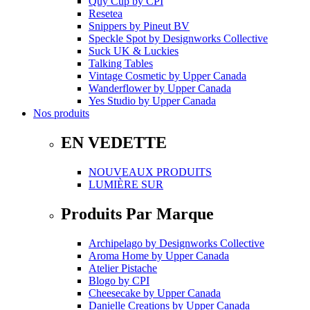
Quy Cup
by
CPI
Resetea
Snippers
by
Pineut BV
Speckle Spot
by
Designworks Collective
Suck UK & Luckies
Talking Tables
Vintage Cosmetic
by
Upper Canada
Wanderflower
by
Upper Canada
Yes Studio
by
Upper Canada
Nos produits
EN VEDETTE
NOUVEAUX PRODUITS
LUMIÈRE SUR
Produits Par Marque
Archipelago
by
Designworks Collective
Aroma Home
by
Upper Canada
Atelier Pistache
Blogo
by
CPI
Cheesecake
by
Upper Canada
Danielle Creations
by
Upper Canada