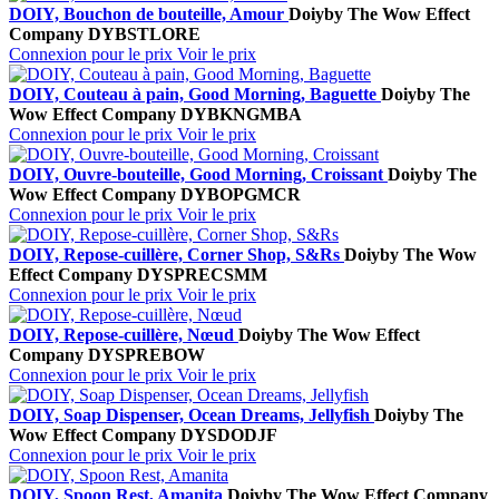
DOIY, Bouchon de bouteille, Amour
Doiy
by The Wow Effect
Company
DYBSTLORE
Connexion pour le prix
Voir le prix
DOIY, Couteau à pain, Good Morning, Baguette
Doiy
by The
Wow Effect Company
DYBKNGMBA
Connexion pour le prix
Voir le prix
DOIY, Ouvre-bouteille, Good Morning, Croissant
Doiy
by The
Wow Effect Company
DYBOPGMCR
Connexion pour le prix
Voir le prix
DOIY, Repose-cuillère, Corner Shop, S&Rs
Doiy
by The Wow
Effect Company
DYSPRECSMM
Connexion pour le prix
Voir le prix
DOIY, Repose-cuillère, Nœud
Doiy
by The Wow Effect
Company
DYSPREBOW
Connexion pour le prix
Voir le prix
DOIY, Soap Dispenser, Ocean Dreams, Jellyfish
Doiy
by The
Wow Effect Company
DYSDODJF
Connexion pour le prix
Voir le prix
DOIY, Spoon Rest, Amanita
Doiy
by The Wow Effect Company