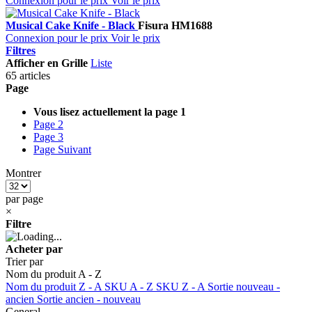
Connexion pour le prix
Voir le prix
Musical Cake Knife - Black
Fisura
HM1688
Connexion pour le prix
Voir le prix
Filtres
Afficher en
Grille
Liste
65 articles
Page
Vous lisez actuellement la page
1
Page
2
Page
3
Page
Suivant
Montrer
par page
×
Filtre
Acheter par
Trier par
Nom du produit A - Z
Nom du produit Z - A
SKU A - Z
SKU Z - A
Sortie nouveau -
ancien
Sortie ancien - nouveau
General