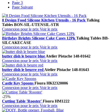
Page
3
Page
Suivant
8 Design Food Silicone Kitchen Utensils - 16 Pack
Talking
Tables
BON-SIL-UTENSIL-STR
Connexion pour le prix
Voir le prix
Birthday Brights Silicone Cake Cases 12Pk
Talking Tables
BB-
SILCAKECASE
Connexion pour le prix
Voir le prix
butter dish le beurre blue
Atelier Pistache
148-01642
Connexion pour le prix
Voir le prix
butter dish le beurre red
Atelier Pistache
148-01643
Connexion pour le prix
Voir le prix
Castle Key Spoons
Fisura
HKI2320006
Connexion pour le prix
Voir le prix
-25%
Cutting Table 'Rooster'
Fisura
HM1222
Connexion pour le prix
Voir le prix