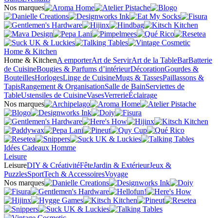
Nos marques
Home & Kitchen
Home & Kitchen
A emporter
Art de Servir
Art de la Table
Bar
Batterie
de Cuisine
Bougies & Parfums d’intérieur
Décoration
Gourdes &
Bouteilles
Horloges
Linge de Cuisine
Mugs & Tasses
Paillassons &
Tapis
Rangement & Organisation
Salle de Bain
Serviettes de
Table
Ustensiles de Cuisine
Vases
Verrerie
Éclairage
Nos marques
Idées Cadeaux Homme
Leisure
Leisure
DIY & Créativité
Fête
Jardin & Extérieur
Jeux &
Puzzles
Sport
Tech & Accessoires
Voyage
Nos marques