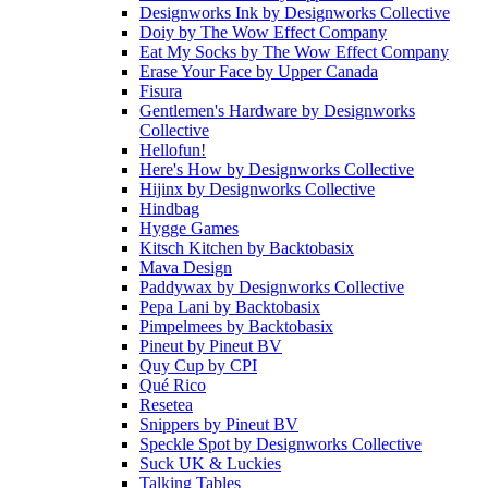
Designworks Ink
by
Designworks Collective
Doiy
by
The Wow Effect Company
Eat My Socks
by
The Wow Effect Company
Erase Your Face
by
Upper Canada
Fisura
Gentlemen's Hardware
by
Designworks
Collective
Hellofun!
Here's How
by
Designworks Collective
Hijinx
by
Designworks Collective
Hindbag
Hygge Games
Kitsch Kitchen
by
Backtobasix
Mava Design
Paddywax
by
Designworks Collective
Pepa Lani
by
Backtobasix
Pimpelmees
by
Backtobasix
Pineut
by
Pineut BV
Quy Cup
by
CPI
Qué Rico
Resetea
Snippers
by
Pineut BV
Speckle Spot
by
Designworks Collective
Suck UK & Luckies
Talking Tables