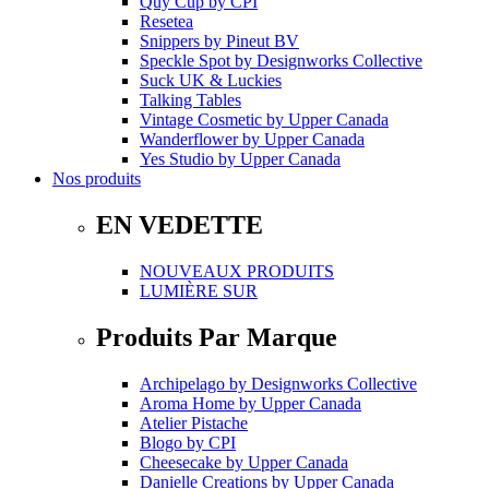
Quy Cup
by
CPI
Resetea
Snippers
by
Pineut BV
Speckle Spot
by
Designworks Collective
Suck UK & Luckies
Talking Tables
Vintage Cosmetic
by
Upper Canada
Wanderflower
by
Upper Canada
Yes Studio
by
Upper Canada
Nos produits
EN VEDETTE
NOUVEAUX PRODUITS
LUMIÈRE SUR
Produits Par Marque
Archipelago
by
Designworks Collective
Aroma Home
by
Upper Canada
Atelier Pistache
Blogo
by
CPI
Cheesecake
by
Upper Canada
Danielle Creations
by
Upper Canada