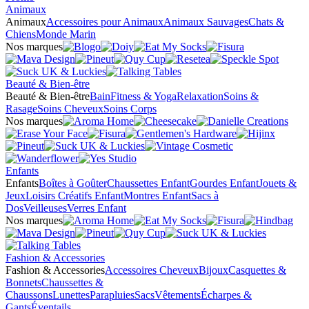
Animaux
Animaux
Accessoires pour Animaux
Animaux Sauvages
Chats &
Chiens
Monde Marin
Nos marques
Beauté & Bien-être
Beauté & Bien-être
Bain
Fitness & Yoga
Relaxation
Soins &
Rasage
Soins Cheveux
Soins Corps
Nos marques
Enfants
Enfants
Boîtes à Goûter
Chaussettes Enfant
Gourdes Enfant
Jouets &
Jeux
Loisirs Créatifs Enfant
Montres Enfant
Sacs à
Dos
Veilleuses
Verres Enfant
Nos marques
Fashion & Accessories
Fashion & Accessories
Accessoires Cheveux
Bijoux
Casquettes &
Bonnets
Chaussettes &
Chaussons
Lunettes
Parapluies
Sacs
Vêtements
Écharpes &
Gants
Éventails