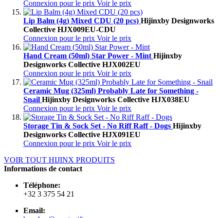
Connexion pour le prix
Voir le prix
Lip Balm (4g) Mixed CDU (20 pcs)
Hijinx
by Designworks
Collective
HJX009EU-CDU
Connexion pour le prix
Voir le prix
Hand Cream (50ml) Star Power - Mint
Hijinx
by
Designworks Collective
HJX002EU
Connexion pour le prix
Voir le prix
Ceramic Mug (325ml) Probably Late for Something -
Snail
Hijinx
by Designworks Collective
HJX038EU
Connexion pour le prix
Voir le prix
Storage Tin & Sock Set - No Riff Raff - Dogs
Hijinx
by
Designworks Collective
HJX091EU
Connexion pour le prix
Voir le prix
VOIR TOUT HIJINX PRODUITS
Informations de contact
Téléphone:
+32 3 375 54 21
Email: