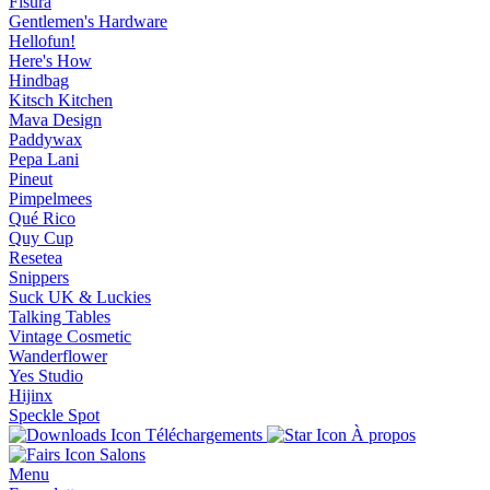
Fisura
Gentlemen's Hardware
Hellofun!
Here's How
Hindbag
Kitsch Kitchen
Mava Design
Paddywax
Pepa Lani
Pineut
Pimpelmees
Qué Rico
Quy Cup
Resetea
Snippers
Suck UK & Luckies
Talking Tables
Vintage Cosmetic
Wanderflower
Yes Studio
Hijinx
Speckle Spot
Téléchargements
À propos
Salons
Menu