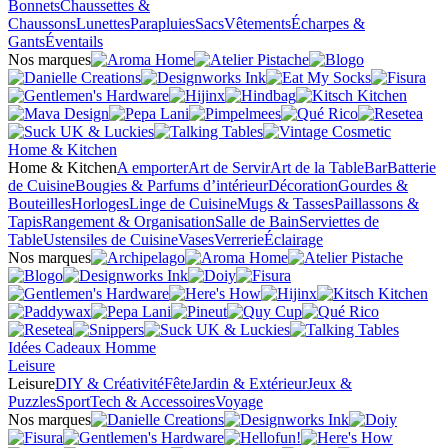
Bonnets
Chaussettes &
Chaussons
Lunettes
Parapluies
Sacs
Vêtements
Écharpes &
Gants
Éventails
Nos marques
Home & Kitchen
Home & Kitchen
A emporter
Art de Servir
Art de la Table
Bar
Batterie
de Cuisine
Bougies & Parfums d’intérieur
Décoration
Gourdes &
Bouteilles
Horloges
Linge de Cuisine
Mugs & Tasses
Paillassons &
Tapis
Rangement & Organisation
Salle de Bain
Serviettes de
Table
Ustensiles de Cuisine
Vases
Verrerie
Éclairage
Nos marques
Idées Cadeaux Homme
Leisure
Leisure
DIY & Créativité
Fête
Jardin & Extérieur
Jeux &
Puzzles
Sport
Tech & Accessoires
Voyage
Nos marques