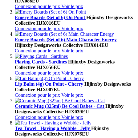
HJX086EU
Connexion pour le prix
Voir le prix
Emery Boards (Set of 6) On Point
Hijinx
by Designworks
Collective
HJX016EU
Connexion pour le prix
Voir le prix
Emery Boards (Set of 6) Main Character Energy
Hijinx
by Designworks Collective
HJX014EU
Connexion pour le prix
Voir le prix
Playing Cards - Sardines
Hijinx
by Designworks
Collective
HJX056EU
Connexion pour le prix
Voir le prix
Lip Balm (4g) On Point - Cherry
Hijinx
by Designworks
Collective
HJX007EU
Connexion pour le prix
Voir le prix
Ceramic Mug (325ml) Be Cool Babes - Cat
Hijinx
by
Designworks Collective
HJX039EU
Connexion pour le prix
Voir le prix
Tea Towel - Having a Wobble - Jelly
Hijinx
by
Designworks Collective
HJX076EU