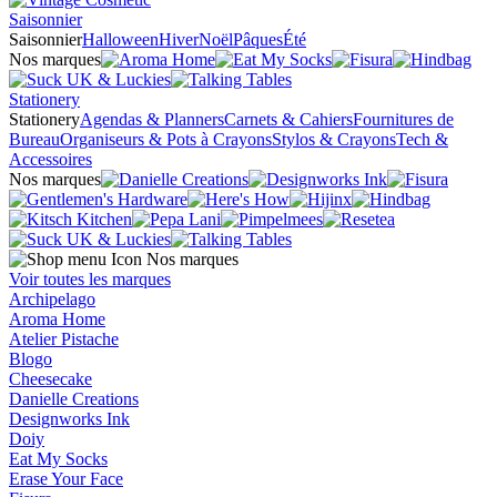
Saisonnier
Saisonnier
Halloween
Hiver
Noël
Pâques
Été
Nos marques
Stationery
Stationery
Agendas & Planners
Carnets & Cahiers
Fournitures de
Bureau
Organiseurs & Pots à Crayons
Stylos & Crayons
Tech &
Accessoires
Nos marques
Nos marques
Voir toutes les marques
Archipelago
Aroma Home
Atelier Pistache
Blogo
Cheesecake
Danielle Creations
Designworks Ink
Doiy
Eat My Socks
Erase Your Face