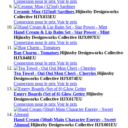
Connexion pour le prix
Voir le prix
Ceramic Mug (325ml) Sardines
Hijinx
by Designworks
Collective
HJX033EU
Connexion pour le prix
Voir le prix
Hand Cream & Lip Balm Set - Star Power - Mint
Hijinx
by Designworks Collective
HJX097EU
Connexion pour le prix
Voir le prix
Bag Charm - Tomatoes
Hijinx
by Designworks Collective
HJX048EU
Connexion pour le prix
Voir le prix
Tea Towel - Oui Oui Mon Cheri - Cherries
Hijinx
by
Designworks Collective
HJX074EU
Connexion pour le prix
Voir le prix
Emery Boards (Set of 6) Glow Getter
Hijinx
by
Designworks Collective
HJX017EU
Connexion pour le prix
Voir le prix
Hand Cream (50ml) Main Character Energy - Sweet
Almond
Hijinx
by Designworks Collective
HJX001EU