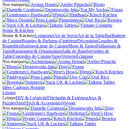
Nos marques
Home & Kitchen
Home & Kitchen
A emporter
Art de Servir
Art de la Table
Bar
Batterie
de Cuisine
Bougies & Parfums d’intérieur
Décoration
Gourdes &
Bouteilles
Horloges
Linge de Cuisine
Mugs & Tasses
Paillassons &
Tapis
Rangement & Organisation
Salle de Bain
Serviettes de
Table
Ustensiles de Cuisine
Vases
Verrerie
Éclairage
Nos marques
Idées Cadeaux Homme
Leisure
Leisure
DIY & Créativité
Fête
Jardin & Extérieur
Jeux &
Puzzles
Sport
Tech & Accessoires
Voyage
Nos marques