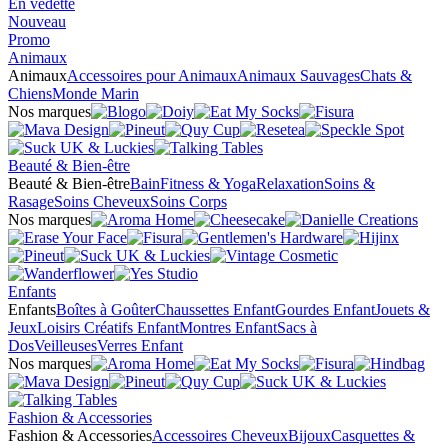
En vedette
Nouveau
Promo
Animaux
Animaux
Accessoires pour Animaux
Animaux Sauvages
Chats &
Chiens
Monde Marin
Nos marques
Beauté & Bien-être
Beauté & Bien-être
Bain
Fitness & Yoga
Relaxation
Soins &
Rasage
Soins Cheveux
Soins Corps
Nos marques
Enfants
Enfants
Boîtes à Goûter
Chaussettes Enfant
Gourdes Enfant
Jouets &
Jeux
Loisirs Créatifs Enfant
Montres Enfant
Sacs à
Dos
Veilleuses
Verres Enfant
Nos marques
Fashion & Accessories
Fashion & Accessories
Accessoires Cheveux
Bijoux
Casquettes &