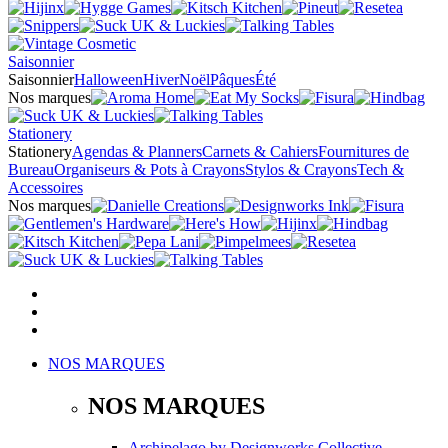
Saisonnier
Saisonnier
Halloween
Hiver
Noël
Pâques
Été
Nos marques
Stationery
Stationery
Agendas & Planners
Carnets & Cahiers
Fournitures de
Bureau
Organiseurs & Pots à Crayons
Stylos & Crayons
Tech &
Accessoires
Nos marques
NOS MARQUES
NOS MARQUES
Archipelago
by
Designworks Collective