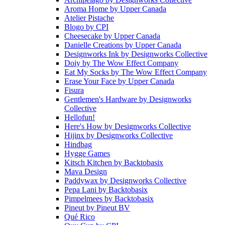
Aroma Home
by
Upper Canada
Atelier Pistache
Blogo
by
CPI
Cheesecake
by
Upper Canada
Danielle Creations
by
Upper Canada
Designworks Ink
by
Designworks Collective
Doiy
by
The Wow Effect Company
Eat My Socks
by
The Wow Effect Company
Erase Your Face
by
Upper Canada
Fisura
Gentlemen's Hardware
by
Designworks
Collective
Hellofun!
Here's How
by
Designworks Collective
Hijinx
by
Designworks Collective
Hindbag
Hygge Games
Kitsch Kitchen
by
Backtobasix
Mava Design
Paddywax
by
Designworks Collective
Pepa Lani
by
Backtobasix
Pimpelmees
by
Backtobasix
Pineut
by
Pineut BV
Qué Rico