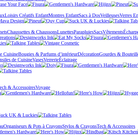
eux
Loisirs Créatifs Enfant
Montres Enfant
Sacs à Dos
Veilleuses
Verres En
nets
Chaussettes & Chaussons
Lunettes
Parapluies
Sacs
Vêtements
Écharp
de Cuisine
Bougies & Parfums d’intérieur
Décoration
Gourdes & Bouteill
nsiles de Cuisine
Vases
Verrerie
Éclairage
ech & Accessoires
Voyage
au
Organiseurs & Pots à Crayons
Stylos & Crayons
Tech & Accessoires