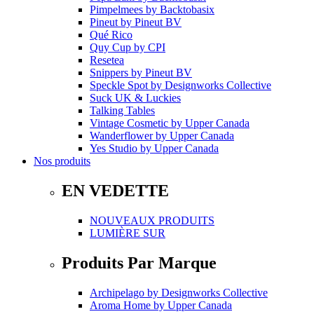
Pimpelmees
by
Backtobasix
Pineut
by
Pineut BV
Qué Rico
Quy Cup
by
CPI
Resetea
Snippers
by
Pineut BV
Speckle Spot
by
Designworks Collective
Suck UK & Luckies
Talking Tables
Vintage Cosmetic
by
Upper Canada
Wanderflower
by
Upper Canada
Yes Studio
by
Upper Canada
Nos produits
EN VEDETTE
NOUVEAUX PRODUITS
LUMIÈRE SUR
Produits Par Marque
Archipelago
by
Designworks Collective
Aroma Home
by
Upper Canada