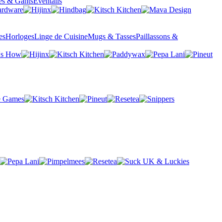
es & Gants
Éventails
es
Horloges
Linge de Cuisine
Mugs & Tasses
Paillassons &