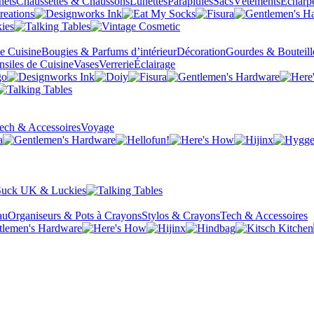
nets
Chaussettes & Chaussons
Lunettes
Parapluies
Sacs
Vêtements
Écharp
de Cuisine
Bougies & Parfums d’intérieur
Décoration
Gourdes & Bouteill
nsiles de Cuisine
Vases
Verrerie
Éclairage
ech & Accessoires
Voyage
au
Organiseurs & Pots à Crayons
Stylos & Crayons
Tech & Accessoires