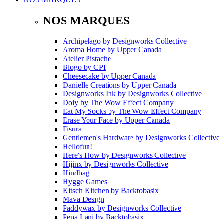
NOS MARQUES
Archipelago
by
Designworks Collective
Aroma Home
by
Upper Canada
Atelier Pistache
Blogo
by
CPI
Cheesecake
by
Upper Canada
Danielle Creations
by
Upper Canada
Designworks Ink
by
Designworks Collective
Doiy
by
The Wow Effect Company
Eat My Socks
by
The Wow Effect Company
Erase Your Face
by
Upper Canada
Fisura
Gentlemen's Hardware
by
Designworks Collectiv
Hellofun!
Here's How
by
Designworks Collective
Hijinx
by
Designworks Collective
Hindbag
Hygge Games
Kitsch Kitchen
by
Backtobasix
Mava Design
Paddywax
by
Designworks Collective
Pepa Lani
by
Backtobasix