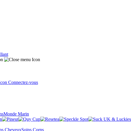
llant
Connectez-vous
ns
Monde Marin
ns Cheveux
Soins Corps