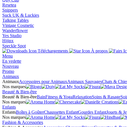
Resetea
Snippers
Suck UK & Luckies
Talking Tables
Vintage Cosmetic
Wanderflower
Yes Studio
Hijinx
Speckle Spot
Téléchargements
À propos
Menu
En vedette
Nouveau
Promo
Animaux
Animaux
Accessoires pour Animaux
Animaux Sauvages
Chats & Chie
Nos marques
Beauté & Bien-être
Beauté & Bien-être
Bain
Fitness & Yoga
Relaxation
Soins & Rasage
Soi
Nos marques
Enfants
Enfants
Boîtes à Goûter
Chaussettes Enfant
Gourdes Enfant
Jouets & J
Nos marques
Fashion & Accessories