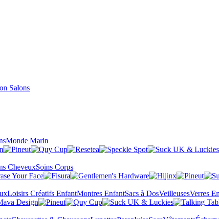
Salons
ns
Monde Marin
ns Cheveux
Soins Corps
eux
Loisirs Créatifs Enfant
Montres Enfant
Sacs à Dos
Veilleuses
Verres En