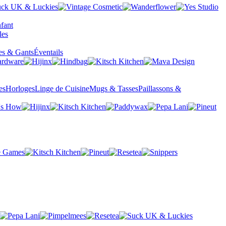
fant
es & Gants
Éventails
es
Horloges
Linge de Cuisine
Mugs & Tasses
Paillassons &