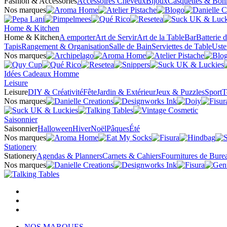
Fashion & Accessories
Accessoires Cheveux
Bijoux
Casquettes & Bon
Nos marques
Home & Kitchen
Home & Kitchen
A emporter
Art de Servir
Art de la Table
Bar
Batterie 
Tapis
Rangement & Organisation
Salle de Bain
Serviettes de Table
Uste
Nos marques
Idées Cadeaux Homme
Leisure
Leisure
DIY & Créativité
Fête
Jardin & Extérieur
Jeux & Puzzles
Sport
T
Nos marques
Saisonnier
Saisonnier
Halloween
Hiver
Noël
Pâques
Été
Nos marques
Stationery
Stationery
Agendas & Planners
Carnets & Cahiers
Fournitures de Bure
Nos marques
NOS MARQUES