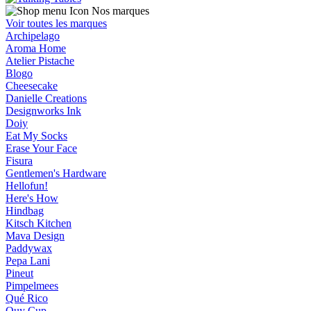
Nos marques
Voir toutes les marques
Archipelago
Aroma Home
Atelier Pistache
Blogo
Cheesecake
Danielle Creations
Designworks Ink
Doiy
Eat My Socks
Erase Your Face
Fisura
Gentlemen's Hardware
Hellofun!
Here's How
Hindbag
Kitsch Kitchen
Mava Design
Paddywax
Pepa Lani
Pineut
Pimpelmees
Qué Rico
Quy Cup