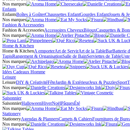
Nos marques
Enfants
Enfants
Boîtes à Goûter
Chaussettes Enfant
Gourdes Enfant
Jouets & J
Nos marques
Fashion & Accessories
Fashion & Accessories
Accessoires Cheveux
Bijoux
Casquettes & Bon
Nos marques
Home & Kitchen
Home & Kitchen
A emporter
Art de Servir
Art de la Table
Bar
Batterie 
Tapis
Rangement & Organisation
Salle de Bain
Serviettes de Table
Uste
Nos marques
Idées Cadeaux Homme
Leisure
Leisure
DIY & Créativité
Fête
Jardin & Extérieur
Jeux & Puzzles
Sport
T
Nos marques
Saisonnier
Saisonnier
Halloween
Hiver
Noël
Pâques
Été
Nos marques
Stationery
Stationery
Agendas & Planners
Carnets & Cahiers
Fournitures de Bure
Nos marques