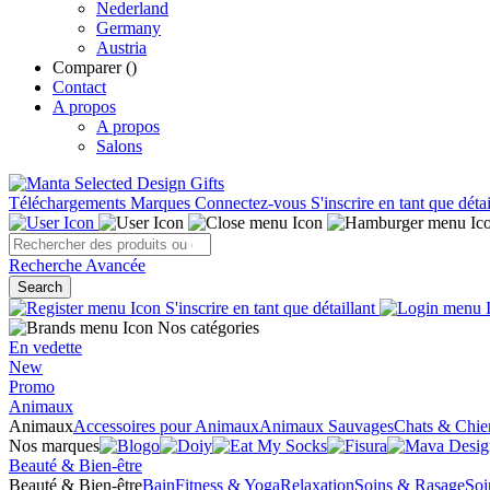
Nederland
Germany
Austria
Comparer (
)
Contact
A propos
A propos
Salons
Téléchargements
Marques
Connectez-vous
S'inscrire en tant que détai
Recherche Avancée
Search
S'inscrire en tant que détaillant
Nos catégories
En vedette
New
Promo
Animaux
Animaux
Accessoires pour Animaux
Animaux Sauvages
Chats & Chie
Nos marques
Beauté & Bien-être
Beauté & Bien-être
Bain
Fitness & Yoga
Relaxation
Soins & Rasage
Soi