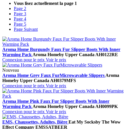
Vous lisez actuellement la page
1
Page
2
Page
3
Page
4
Page
5
Page
Suivant
Aroma Home Burgundy Faux Fur Slipper Boots With Inner
Warming Pack
Aroma Home
by Upper Canada
AH0122RE
Connexion pour le prix
Voir le prix
Nouveau
Aroma Home Grey Faux FurMicrowavable Slippers
Aroma
Home
by Upper Canada
AH0379MFS
Connexion pour le prix
Voir le prix
Aroma Home Pink Faux Fur Slipper Boots With Inner
Warming Pack
Aroma Home
by Upper Canada
AH0099PK
Connexion pour le prix
Voir le prix
EMS, Chaussettes, Adultes, Bière
Eat My Socks
by The Wow
Effect Company
EMSSATBEER