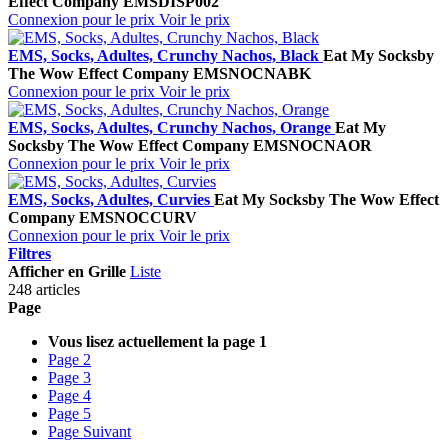
Effect Company
EMSDISP002
Connexion pour le prix
Voir le prix
EMS, Socks, Adultes, Crunchy Nachos, Black
Eat My Socks
by
The Wow Effect Company
EMSNOCNABK
Connexion pour le prix
Voir le prix
EMS, Socks, Adultes, Crunchy Nachos, Orange
Eat My
Socks
by The Wow Effect Company
EMSNOCNAOR
Connexion pour le prix
Voir le prix
EMS, Socks, Adultes, Curvies
Eat My Socks
by The Wow Effect
Company
EMSNOCCURV
Connexion pour le prix
Voir le prix
Filtres
Afficher en
Grille
Liste
248 articles
Page
Vous lisez actuellement la page
1
Page
2
Page
3
Page
4
Page
5
Page
Suivant