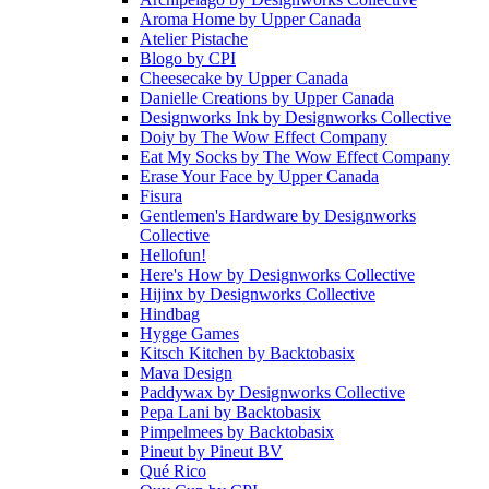
Aroma Home
by
Upper Canada
Atelier Pistache
Blogo
by
CPI
Cheesecake
by
Upper Canada
Danielle Creations
by
Upper Canada
Designworks Ink
by
Designworks Collective
Doiy
by
The Wow Effect Company
Eat My Socks
by
The Wow Effect Company
Erase Your Face
by
Upper Canada
Fisura
Gentlemen's Hardware
by
Designworks
Collective
Hellofun!
Here's How
by
Designworks Collective
Hijinx
by
Designworks Collective
Hindbag
Hygge Games
Kitsch Kitchen
by
Backtobasix
Mava Design
Paddywax
by
Designworks Collective
Pepa Lani
by
Backtobasix
Pimpelmees
by
Backtobasix
Pineut
by
Pineut BV
Qué Rico