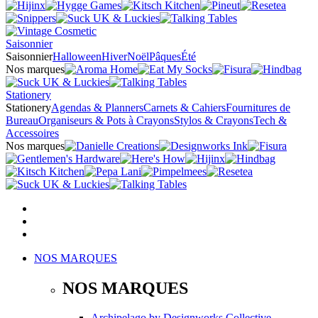
Saisonnier
Saisonnier
Halloween
Hiver
Noël
Pâques
Été
Nos marques
Stationery
Stationery
Agendas & Planners
Carnets & Cahiers
Fournitures de
Bureau
Organiseurs & Pots à Crayons
Stylos & Crayons
Tech &
Accessoires
Nos marques
NOS MARQUES
NOS MARQUES
Archipelago
by
Designworks Collective