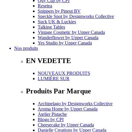
Quy Cup
by
CPI
Resetea
Snippers
by
Pineut BV
Speckle Spot
by
Designworks Collective
Suck UK & Luckies
Talking Tables
Vintage Cosmetic
by
Upper Canada
Wanderflower
by
Upper Canada
Yes Studio
by
Upper Canada
Nos produits
EN VEDETTE
NOUVEAUX PRODUITS
LUMIÈRE SUR
Produits Par Marque
Archipelago
by
Designworks Collective
Aroma Home
by
Upper Canada
Atelier Pistache
Blogo
by
CPI
Cheesecake
by
Upper Canada
Danielle Creations
by
Upper Canada