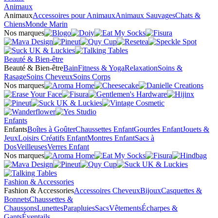
Animaux
Animaux
Accessoires pour Animaux
Animaux Sauvages
Chats &
Chiens
Monde Marin
Nos marques
Beauté & Bien-être
Beauté & Bien-être
Bain
Fitness & Yoga
Relaxation
Soins &
Rasage
Soins Cheveux
Soins Corps
Nos marques
Enfants
Enfants
Boîtes à Goûter
Chaussettes Enfant
Gourdes Enfant
Jouets &
Jeux
Loisirs Créatifs Enfant
Montres Enfant
Sacs à
Dos
Veilleuses
Verres Enfant
Nos marques
Fashion & Accessories
Fashion & Accessories
Accessoires Cheveux
Bijoux
Casquettes &
Bonnets
Chaussettes &
Chaussons
Lunettes
Parapluies
Sacs
Vêtements
Écharpes &
Gants
Éventails