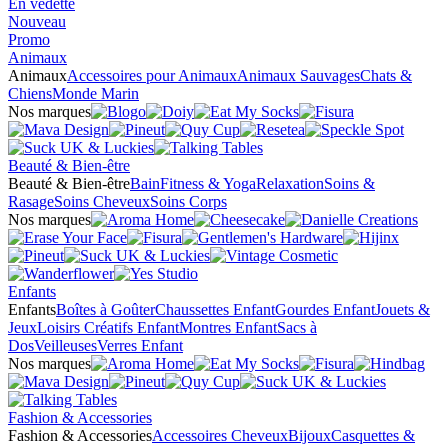
En vedette
Nouveau
Promo
Animaux
Animaux
Accessoires pour Animaux
Animaux Sauvages
Chats &
Chiens
Monde Marin
Nos marques
Beauté & Bien-être
Beauté & Bien-être
Bain
Fitness & Yoga
Relaxation
Soins &
Rasage
Soins Cheveux
Soins Corps
Nos marques
Enfants
Enfants
Boîtes à Goûter
Chaussettes Enfant
Gourdes Enfant
Jouets &
Jeux
Loisirs Créatifs Enfant
Montres Enfant
Sacs à
Dos
Veilleuses
Verres Enfant
Nos marques
Fashion & Accessories
Fashion & Accessories
Accessoires Cheveux
Bijoux
Casquettes &