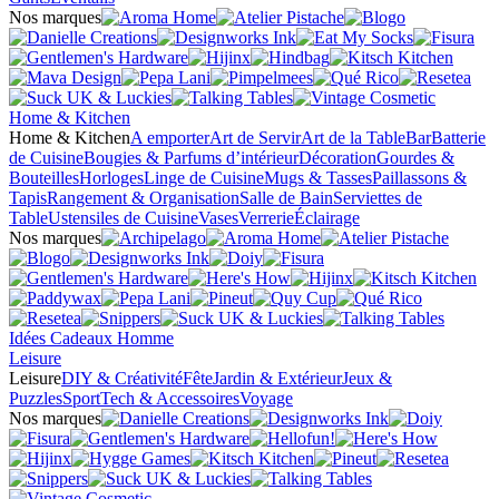
Nos marques
Home & Kitchen
Home & Kitchen
A emporter
Art de Servir
Art de la Table
Bar
Batterie
de Cuisine
Bougies & Parfums d’intérieur
Décoration
Gourdes &
Bouteilles
Horloges
Linge de Cuisine
Mugs & Tasses
Paillassons &
Tapis
Rangement & Organisation
Salle de Bain
Serviettes de
Table
Ustensiles de Cuisine
Vases
Verrerie
Éclairage
Nos marques
Idées Cadeaux Homme
Leisure
Leisure
DIY & Créativité
Fête
Jardin & Extérieur
Jeux &
Puzzles
Sport
Tech & Accessoires
Voyage
Nos marques