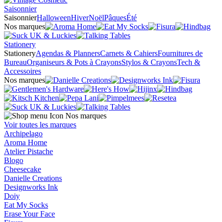
Saisonnier
Saisonnier
Halloween
Hiver
Noël
Pâques
Été
Nos marques
Stationery
Stationery
Agendas & Planners
Carnets & Cahiers
Fournitures de
Bureau
Organiseurs & Pots à Crayons
Stylos & Crayons
Tech &
Accessoires
Nos marques
Nos marques
Voir toutes les marques
Archipelago
Aroma Home
Atelier Pistache
Blogo
Cheesecake
Danielle Creations
Designworks Ink
Doiy
Eat My Socks
Erase Your Face