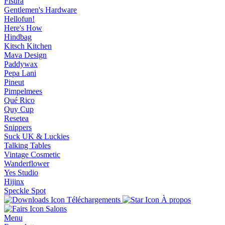
Fisura
Gentlemen's Hardware
Hellofun!
Here's How
Hindbag
Kitsch Kitchen
Mava Design
Paddywax
Pepa Lani
Pineut
Pimpelmees
Qué Rico
Quy Cup
Resetea
Snippers
Suck UK & Luckies
Talking Tables
Vintage Cosmetic
Wanderflower
Yes Studio
Hijinx
Speckle Spot
Téléchargements
À propos
Salons
Menu