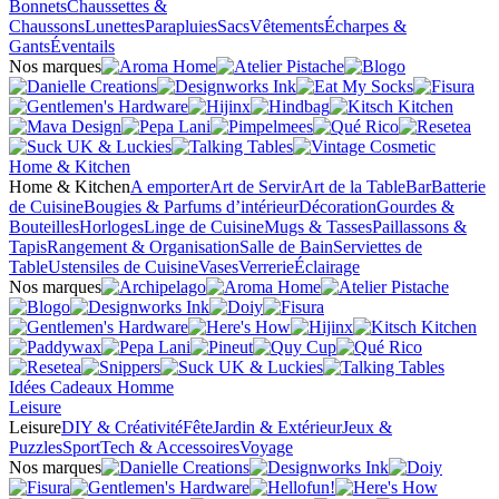
Bonnets
Chaussettes &
Chaussons
Lunettes
Parapluies
Sacs
Vêtements
Écharpes &
Gants
Éventails
Nos marques
Home & Kitchen
Home & Kitchen
A emporter
Art de Servir
Art de la Table
Bar
Batterie
de Cuisine
Bougies & Parfums d’intérieur
Décoration
Gourdes &
Bouteilles
Horloges
Linge de Cuisine
Mugs & Tasses
Paillassons &
Tapis
Rangement & Organisation
Salle de Bain
Serviettes de
Table
Ustensiles de Cuisine
Vases
Verrerie
Éclairage
Nos marques
Idées Cadeaux Homme
Leisure
Leisure
DIY & Créativité
Fête
Jardin & Extérieur
Jeux &
Puzzles
Sport
Tech & Accessoires
Voyage
Nos marques