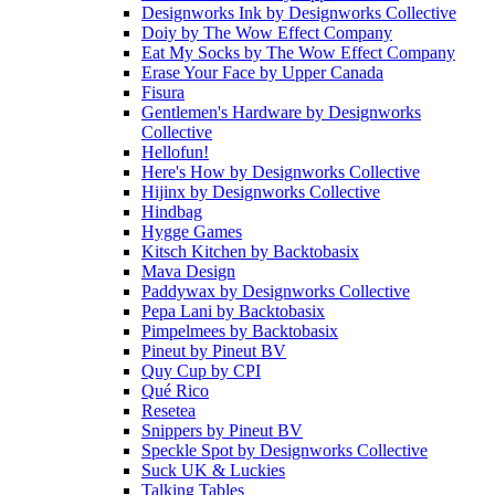
Designworks Ink
by
Designworks Collective
Doiy
by
The Wow Effect Company
Eat My Socks
by
The Wow Effect Company
Erase Your Face
by
Upper Canada
Fisura
Gentlemen's Hardware
by
Designworks
Collective
Hellofun!
Here's How
by
Designworks Collective
Hijinx
by
Designworks Collective
Hindbag
Hygge Games
Kitsch Kitchen
by
Backtobasix
Mava Design
Paddywax
by
Designworks Collective
Pepa Lani
by
Backtobasix
Pimpelmees
by
Backtobasix
Pineut
by
Pineut BV
Quy Cup
by
CPI
Qué Rico
Resetea
Snippers
by
Pineut BV
Speckle Spot
by
Designworks Collective
Suck UK & Luckies
Talking Tables