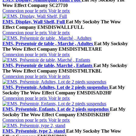
Wow Effect Company
SC27710
Connexion pour le prix
Voir le prix
EMS, Display, Wall Shelf, Full
Eat My Socks
by The Wow
Effect Company
EMSDISWALLFULL
Connexion pour le prix
Voir le prix
EMS, Présentoir de table , Marché , Adultes
Eat My Socks
by
The Wow Effect Company
EMSDISTMLTARE
Connexion pour le prix
Voir le prix
EMS, Présentoir de table, Marché , Enfants
Eat My Socks
by
The Wow Effect Company
EMSDISTMLTKBL
Connexion pour le prix
Voir le prix
EMS, Présentoir, Adultes, Lot de 2 pieds suspendus
Eat My
Socks
by The Wow Effect Company
EMSDISAD2HF
Connexion pour le prix
Voir le prix
EMS, Présentoir, Enfants, Lot de 2 pieds suspendus
Eat My
Socks
by The Wow Effect Company
EMSDISKI2HF
Connexion pour le prix
Voir le prix
EMS, Présentoir, type 2, stand
Eat My Socks
by The Wow