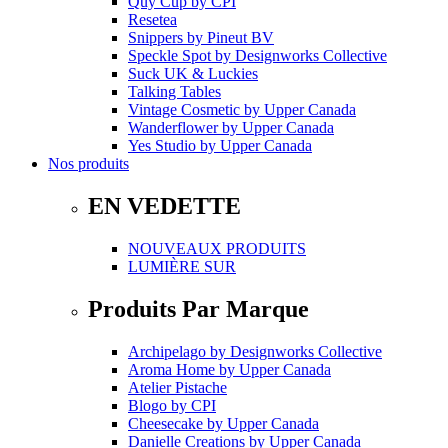
Quy Cup
by
CPI
Resetea
Snippers
by
Pineut BV
Speckle Spot
by
Designworks Collective
Suck UK & Luckies
Talking Tables
Vintage Cosmetic
by
Upper Canada
Wanderflower
by
Upper Canada
Yes Studio
by
Upper Canada
Nos produits
EN VEDETTE
NOUVEAUX PRODUITS
LUMIÈRE SUR
Produits Par Marque
Archipelago
by
Designworks Collective
Aroma Home
by
Upper Canada
Atelier Pistache
Blogo
by
CPI
Cheesecake
by
Upper Canada
Danielle Creations
by
Upper Canada