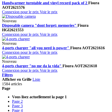
Handwarmer turntable and vinyl record pack of 2
Fisura
AOT2621576
Connexion pour le prix
Voir le prix
Nouveau
Disposable camera "dont forget: memories"
Fisura
HGI2621553
Connexion pour le prix
Voir le prix
Nouveau
4-ports charger "all you need is power"
Fisura
AOT2621616
Connexion pour le prix
Voir le prix
Nouveau
4-ports charger "no me da la vida"
Fisura
AOT2621618
Connexion pour le prix
Voir le prix
Filtres
Afficher en
Grille
Liste
1584 articles
Page
Vous lisez actuellement la page
1
Page
2
Page
3
Page
4