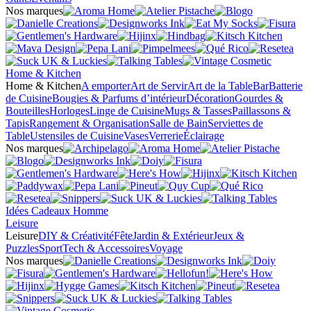
Nos marques
Home & Kitchen
Home & Kitchen
A emporter
Art de Servir
Art de la Table
Bar
Batterie
de Cuisine
Bougies & Parfums d’intérieur
Décoration
Gourdes &
Bouteilles
Horloges
Linge de Cuisine
Mugs & Tasses
Paillassons &
Tapis
Rangement & Organisation
Salle de Bain
Serviettes de
Table
Ustensiles de Cuisine
Vases
Verrerie
Éclairage
Nos marques
Idées Cadeaux Homme
Leisure
Leisure
DIY & Créativité
Fête
Jardin & Extérieur
Jeux &
Puzzles
Sport
Tech & Accessoires
Voyage
Nos marques