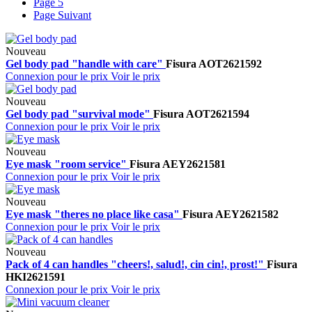
Page
5
Page
Suivant
Nouveau
Gel body pad "handle with care"
Fisura
AOT2621592
Connexion pour le prix
Voir le prix
Nouveau
Gel body pad "survival mode"
Fisura
AOT2621594
Connexion pour le prix
Voir le prix
Nouveau
Eye mask "room service"
Fisura
AEY2621581
Connexion pour le prix
Voir le prix
Nouveau
Eye mask "theres no place like casa"
Fisura
AEY2621582
Connexion pour le prix
Voir le prix
Nouveau
Pack of 4 can handles "cheers!, salud!, cin cin!, prost!"
Fisura
HKI2621591
Connexion pour le prix
Voir le prix