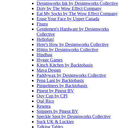
Designworks Ink
by
Designworks Collective
Doiy
by
The Wow Effect Company
Eat My Socks
by
The Wow Effect Company
Erase Your Face
by
Upper Canada
Fisura
Gentlemen's Hardware
by
Designworks
Collective
Hellofun!
Here's How
by
Designworks Collective
Hijinx
by
Designworks Collective
Hindbag
Hygge Games
Kitsch Kitchen
by
Backtobasix
Mava Design
Paddywax
by
Designworks Collective
Pepa Lani
by
Backtobasix
Pimpelmees
by
Backtobasix
Pineut
by
Pineut BV
Quy Cup
by
CPI
Qué Rico
Resetea
Snippers
by
Pineut BV
Speckle Spot
by
Designworks Collective
Suck UK & Luckies
Talking Tables