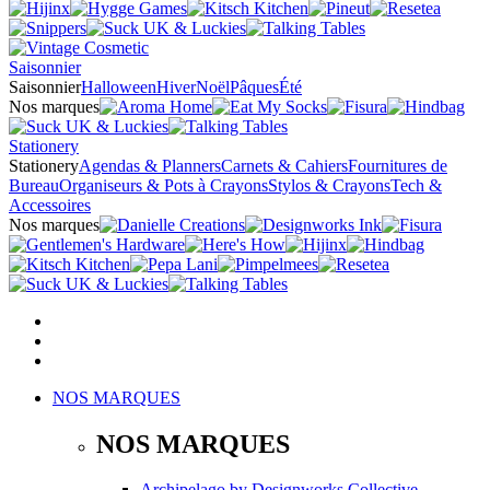
Saisonnier
Saisonnier
Halloween
Hiver
Noël
Pâques
Été
Nos marques
Stationery
Stationery
Agendas & Planners
Carnets & Cahiers
Fournitures de
Bureau
Organiseurs & Pots à Crayons
Stylos & Crayons
Tech &
Accessoires
Nos marques
NOS MARQUES
NOS MARQUES
Archipelago
by
Designworks Collective