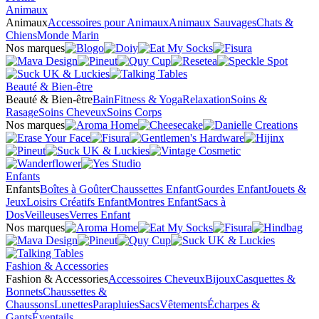
Animaux
Animaux
Accessoires pour Animaux
Animaux Sauvages
Chats &
Chiens
Monde Marin
Nos marques
Beauté & Bien-être
Beauté & Bien-être
Bain
Fitness & Yoga
Relaxation
Soins &
Rasage
Soins Cheveux
Soins Corps
Nos marques
Enfants
Enfants
Boîtes à Goûter
Chaussettes Enfant
Gourdes Enfant
Jouets &
Jeux
Loisirs Créatifs Enfant
Montres Enfant
Sacs à
Dos
Veilleuses
Verres Enfant
Nos marques
Fashion & Accessories
Fashion & Accessories
Accessoires Cheveux
Bijoux
Casquettes &
Bonnets
Chaussettes &
Chaussons
Lunettes
Parapluies
Sacs
Vêtements
Écharpes &
Gants
Éventails