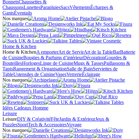
Bonnets
Chaussettes &
Chaussons
Lunettes
Parapluies
Sacs
Vêtements
Écharpes &
Gants
Éventails
Nos marques
Home & Kitchen
Home & Kitchen
A emporter
Art de Servir
Art de la Table
Bar
Batterie
de Cuisine
Bougies & Parfums d’intérieur
Décoration
Gourdes &
Bouteilles
Horloges
Linge de Cuisine
Mugs & Tasses
Paillassons &
Tapis
Rangement & Organisation
Salle de Bain
Serviettes de
Table
Ustensiles de Cuisine
Vases
Verrerie
Éclairage
Nos marques
Idées Cadeaux Homme
Leisure
Leisure
DIY & Créativité
Fête
Jardin & Extérieur
Jeux &
Puzzles
Sport
Tech & Accessoires
Voyage
Nos marques