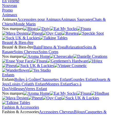
En vedette
Nouveau
Promo
Animaux
Animaux
Accessoires pour Animaux
Animaux Sauvages
Chats &
Chiens
Monde Marin
Nos marques
Beauté & Bien-être
Beauté & Bien-être
Bain
Fitness & Yoga
Relaxation
Soins &
Rasage
Soins Cheveux
Soins Corps
Nos marques
Enfants
Enfants
Boîtes à Goûter
Chaussettes Enfant
Gourdes Enfant
Jouets &
Jeux
Loisirs Créatifs Enfant
Montres Enfant
Sacs à
Dos
Veilleuses
Verres Enfant
Nos marques
Fashion & Accessories
Fashion & Accessories
Accessoires Cheveux
Bijoux
Casquettes &