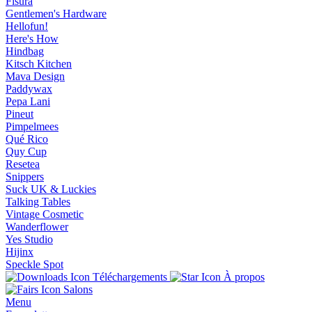
Fisura
Gentlemen's Hardware
Hellofun!
Here's How
Hindbag
Kitsch Kitchen
Mava Design
Paddywax
Pepa Lani
Pineut
Pimpelmees
Qué Rico
Quy Cup
Resetea
Snippers
Suck UK & Luckies
Talking Tables
Vintage Cosmetic
Wanderflower
Yes Studio
Hijinx
Speckle Spot
Téléchargements
À propos
Salons
Menu