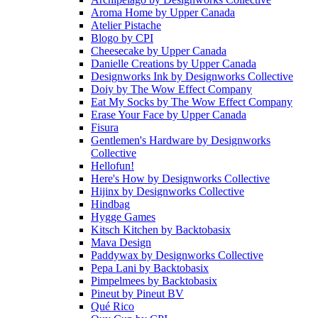
Aroma Home
by
Upper Canada
Atelier Pistache
Blogo
by
CPI
Cheesecake
by
Upper Canada
Danielle Creations
by
Upper Canada
Designworks Ink
by
Designworks Collective
Doiy
by
The Wow Effect Company
Eat My Socks
by
The Wow Effect Company
Erase Your Face
by
Upper Canada
Fisura
Gentlemen's Hardware
by
Designworks
Collective
Hellofun!
Here's How
by
Designworks Collective
Hijinx
by
Designworks Collective
Hindbag
Hygge Games
Kitsch Kitchen
by
Backtobasix
Mava Design
Paddywax
by
Designworks Collective
Pepa Lani
by
Backtobasix
Pimpelmees
by
Backtobasix
Pineut
by
Pineut BV
Qué Rico