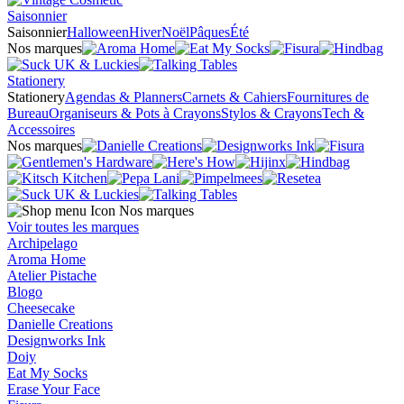
Saisonnier
Saisonnier
Halloween
Hiver
Noël
Pâques
Été
Nos marques
Stationery
Stationery
Agendas & Planners
Carnets & Cahiers
Fournitures de
Bureau
Organiseurs & Pots à Crayons
Stylos & Crayons
Tech &
Accessoires
Nos marques
Nos marques
Voir toutes les marques
Archipelago
Aroma Home
Atelier Pistache
Blogo
Cheesecake
Danielle Creations
Designworks Ink
Doiy
Eat My Socks
Erase Your Face